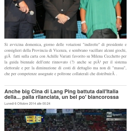
Si avvicina domenica, giorno delle votazioni "indirette" di presidente e
consiglieri della Provincia di Vicenza, e sembrano vacillare alcuni giochi,
giÃ fatti sulla carta con Achille Variati favorito su Milena Cecchetto per
la guida biennale dell'ente rinnovato (?) anche se piÃ¹ per il sistema
elettorale e per la diminuzione di costi di dettaglio ma non di "massa",
che per competenze assegnate e poltrone collaterali che distribuirÃ .
Anche big Cina di Lang Ping battuta dall'Italia
della... palla rilanciata, un bel po' biancorossa
Lunedi 6 Ottobre 2014 alle 00:24