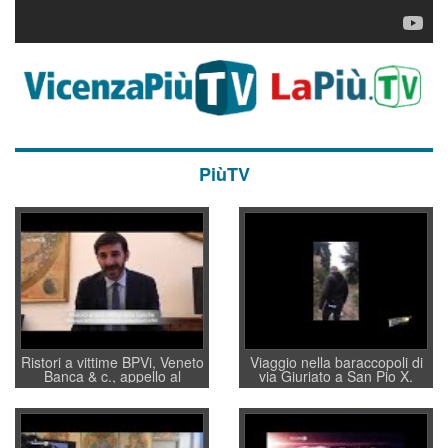
PiùTV
Ristori a vittime BPVi, Veneto
Viaggio nella baraccopoli di
Banca & c., appello al
via Giuriato a San Pio X.
sottosegretario Alessio
Vicenza ai Vicentini: “faremo
Villarosa: per mettere ordine
un regalo di Natale ai
convochi con Di Maio CNCU
residenti”
a supporto della cabina di
regia al Mef