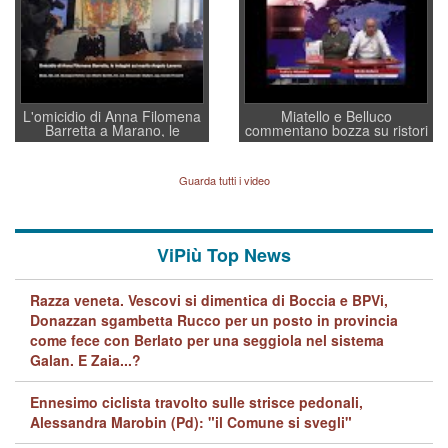
L'omicidio di Anna Filomena
Miatello e Belluco
Barretta a Marano, le
commentano bozza su ristori
indagini dei carabinieri di
BPVi e Veneto Banca
Vicenza sul marito Angelo
Lavarra: più avvincenti di
Guarda tutti i video
quelle di... Barbara D'Urso
ViPiù Top News
Razza veneta. Vescovi si dimentica di Boccia e BPVi,
Donazzan sgambetta Rucco per un posto in provincia
come fece con Berlato per una seggiola nel sistema
Galan. E Zaia...?
Ennesimo ciclista travolto sulle strisce pedonali,
Alessandra Marobin (Pd): "il Comune si svegli"