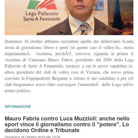
Domenica 18 ottobre abbiamo raccontato quella che definivamo Â«una
storia di giornalismo libero e sport (in questo caso il volley)Â», storia
doppiamenteÂ vicentina, perchÃ©, scrivevo, riguarda in primis il
vicentino di Camisano Mauro Fabris, presidente dal 2006 della Lega
Pallavolo di Serie A Femminile, incarico a cui lo avevo candidato io,
allora presidente del club di volley rosa di Vicenza, che avevo prima
convinto la Foppapedretti Bergamo a ritirare il suo candidato e poi col
club bergamasco avevo fatto convergere l'unanimitÃ della Lega sull'ex
nostro politico.
INFORMAZIONE
Mauro Fabris contro Luca Muzzioli: anche nello
sport vince il giornalismo contro il "potere". Lo
decidono Ordine e Tribunale
Domenica 18 Ottobre 2015 alle 15:26