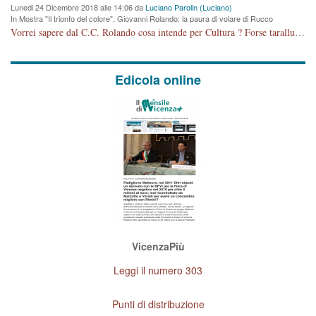
Lunedi 24 Dicembre 2018 alle 14:06 da
Luciano Parolin (Luciano)
In Mostra "Il trionfo del colore", Giovanni Rolando: la paura di volare di Rucco
Vorrei sapere dal C.C. Rolando cosa intende per Cultura ? Forse tarallucci, vino e sagre, o spaghetti tricolori del PD ? Il continuo (s)parlare della mostra a Palazzo Chiericati caro consigliere DANNEGGIA FORTEMENTE l'immagine della città TUTTA e fa deviare i consensi che in RUSSIA (badi bene ex U.R.S.S.) sono ECCELLENTI. A livello artistico l'evento è di alta Valenza culturale, COMPITO di Tutta la Cittadinanza fare il possibile per propagandare l'iniziativa senza farne UN CASO PARTITICO come fa Lei da sempre. Meno Gazebo + Partecipazione! E così sia. Amen.
Edicola online
VicenzaPiù
Leggi il numero 303
Punti di distribuzione