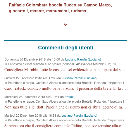
Raffaele Colombara boccia Rucco su Campo Marzo,
giocattoli, mostre, monumenti, turismo
Commenti degli utenti
Domenica 30 Dicembre 2018 alle 13:00 da
Luciano Parolin (Luciano)
In Ennesimo ciclista travolto sulle strisce pedonali, Alessandra Marobin (Pd): "il
Comune si svegli"
Consigliera Marobin, tutte le cose da Lei evidenziate, sono opera del suo ex Assessore e compagno di Partito Antonio Marco Dalla Pozza Assessore alla "progettazione" di piste ciclabili e altre porcherie. A lui manderei il conto da saldare per incidenti e danni alle persone. E' ora che "finiamola." Avete perso rassegnatevi. qui IL SINDACO RUCCO NON C'ENTRA PER NIENTE. CAPITO!!!!!!!! Amen.
Giovedi 27 Dicembre 2018 alle 17:38 da
Luciano Parolin (Luciano)
In Panettone e ruspe, Comitato Albera al cantiere della Bretella. Rolando: "rispettare il
cronoprogramma"
Caro fratuck, conosco molto bene la zona, il percorso della bretella, la situazione dei cittadini, abito in Viale Trento. A partire dal 2003 ho partecipato al Comitato di Maddalene pro bretella, e a riunioni propositive per apportare modifiche al progetto. Numerose mie foto del territorio sono arrivate a Roma, altri miei interventi (non graditi dalla Sx) sono stati pubblicati dal GdV, assieme ad altri come Ciro Asproso, ora favorevole alla bretella. Ho partecipato alla raccolta firme per la chiusura della strada x 5 giorni eseguita dal Sindaco Hullwech per sforamento 180 Micro/g. Pertanto come impegno per la tematica sono apposto con la coscienza. Ora il Progetto è partito, fine! Voglio dire che la nuova Giunta "comunale" non c'entra più. L'opera sarà "malauguratamente" eseguita, ma non con il mio placet. Il Consigliere Comunale dovrebbe capire che la campagna elettorale è finita, con buona pace di tutti. Quello che invece dovrebbe interessare è la proprietà della strada, dall'uscita autostradale Ovest, sino alla Rotatoria dell'Albara, vi sono tre possessori: Autostrade SpA; La Provincia, il Comune. Come la mettiamo per il futuro ? I costi, da 50 sono saliti a 100 milioni di € come dire 20 milioni a KM (!) da non credere. Comunque si farà. Ma nessuno canti Vittoria, anzi meglio non farne un ulteriore fatto "partitico" per questioni elettorali o di seggio. Se mi manda la sua mail, sono disponibile ad inviare i documenti e le foto sopra descritte. Con ossequi, Luciano Parolin
Mercoledi 26 Dicembre 2018 alle 21:41 da
fratuck
In Panettone e ruspe, Comitato Albera al cantiere della Bretella. Rolando: "rispettare il
cronoprogramma"
Non sarà utile a lei dott. Parolin che di sicuro non ci abita, decine di migliaia di TIR, automobili e padroncini che passano quotidianamente per una strada appena rotabile, non è più possibile stendere i panni, attraversare la strada senza rischiare la morte, le case stanno crepando, i tempi sono cambiati e la bretella non passerà assolutamente per maddalene (ma cosa sta a dire?!), dia invece responsabilità a chi ha costruito tagliando la strada che doveva invece terminare a isola vicentina e non al moracchino lasciando Motta di Costabissara ancora in panne di traffico. I tempi sono cambiati dottore e se l'anagrafe della vita stagna nell'essere umano impressioni conservatrici, la società non le considera perchè va avanti, si industrializza e ha bisogno di infrastrutture e di sviluppo. Ultima considerazione, se è geloso di Rolando perchè vede in lui solo campagne politiche mentre si difendono i SOLI diritti dei cittadini, la preghiamo faccia considerazioni più appropriate. Saluti e complimenti per i suoi scritti.
Martedi 25 Dicembre 2018 alle 16:38 da
Luciano Parolin (Luciano)
In Panettone e ruspe, Comitato Albera al cantiere della Bretella. Rolando: "rispettare il
cronoprogramma"
Sarebbe ora che il consigliere comunale Pidino, ponesse termine alla campagna elettorale nel territorio del suo seggio Villaggio del Sole. La tiraca è iniziata, distruggerà 6 km di prateria ovest della città, ricca di fonti e sorgenti d'acqua. I cittadini di Maddalene non avranno più Pace la notte. Molta colpa per la costruzione di questa Strada è proprio del signor Rolando,dei suoi gazebo mobili e che vuol far passare questa opera VANDALICA come progetto "utile" a chi ? Non è cosa seria sig. Rolando!