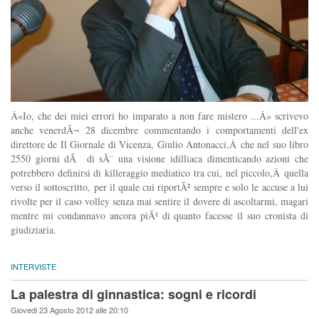
Â«Io, che dei miei errori ho imparato a non fare mistero ...Â» scrivevo
anche venerdÃ¬ 28 dicembre commentando i comportamenti dell'ex
direttore de Il Giornale di Vicenza, Giulio Antonacci,Â che nel suo libro
2550 giorni dÃ di sÃ¨ una visione idilliaca dimenticando azioni che
potrebbero definirsi di killeraggio mediatico tra cui, nel piccolo,Â quella
verso il sottoscritto, per il quale cui riportÃ² sempre e solo le accuse a lui
rivolte per il caso volley senza mai sentire il dovere di ascoltarmi, magari
mentre mi condannavo ancora piÃ¹ di quanto facesse il suo cronista di
giudiziaria.
INTERVISTE
La palestra di ginnastica: sogni e ricordi
Giovedi 23 Agosto 2012 alle 20:10