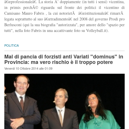
â€œprofessionaleâ€. La storia Ã¨ doppiamente (in tutti i sensi) vicentina,
in primis perchÃ© riguarda sul fronte dei politici il vicentino di
Camisano Mauro Fabris , la cui notorietÃ â€œistituzionaleâ€ rimarrÃ
legata soprattutto al suo â€œtradimentoâ€ nel 2008 del governo Prodi pro
Berlusconi (qui la sua biografia "autorizzata", per amore dello "spazio per
tutti", nella foto Fabris in una accattivante foto su Volleyball.it).
POLITICA
Mal di pancia di forzisti anti Variati "dominus" in
Provincia: ma vero rischio è il troppo potere
Venerdi 10 Ottobre 2014 alle 01:09