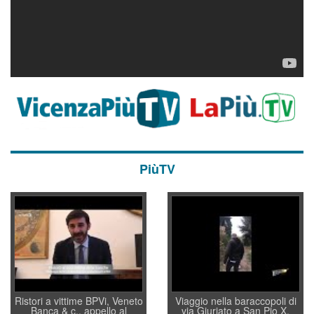
PiùTV
Ristori a vittime BPVi, Veneto
Viaggio nella baraccopoli di
Banca & c., appello al
via Giuriato a San Pio X.