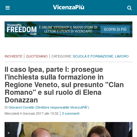
|
|
INCHIESTE
QUOTIDIANO
CATEGORIE:
SCUOLA E FORMAZIONE
,
LAVORO
ll caso Ipea, parte I: prosegue
l'inchiesta sulla formazione in
Regione Veneto, sul presunto "Clan
Romano" e sul ruolo di Elena
Donazzan
Di
Giovanni Coviello (Direttore responsabile VicenzaPiÃ¹)
|
Mercoledi 4 Gennaio 2017 alle 13:32
0 commenti