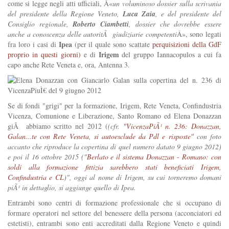
come si legge negli atti ufficiali, Â«
un voluminoso dossier sulla scrivania
del presidente della Regione Veneto,
Luca Zaia
, e del presidente del
Consiglio regionale,
Roberto Ciambetti
, dossier che dovrebbe essere
anche a conoscenza delle autoritÃ giudiziarie competenti
Â», sono legati
Ipea
fra loro i casi di
(per il quale sono scattate
perquisizioni della GdF
Irigem
proprio in questi giorni)
e di
del gruppo Iannacopulos a cui fa
capo anche Rete Veneta e, ora, Antenna 3.
Se di fondi "grigi" per la formazione, Irigem, Rete Veneta, Confindustria
Vicenza, Comunione e Liberazione, Santo Romano ed Elena Donazzan
giÃ abbiamo scritto nel 2012 (
(cfr.
"VicenzaPiÃ¹ n. 236: Donazzan,
Galan...te con Rete Veneta, si autoesclude da Pdl e risposte"
con foto
accanto che riproduce la copertina di quel numero datato 9 giugno 2012)
e poi il 16 ottobre 2015 ("
Berlato e il sistema Donazzan - Romano: con
soldi alla formazione fittizia sarebbero stati beneficiati Irigem,
Confindustria e CL
)", oggi al nome di Irigem, su cui torneremo domani
piÃ¹ in dettaglio, si aggiunge quello di Ipea.
Entrambi sono centri di formazione professionale che si occupano di
formare operatori nel settore del benessere della persona (acconciatori ed
estetisti), entrambi sono enti accreditati dalla Regione Veneto e quindi