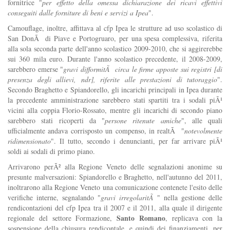
fornitrice "
per effetto della omessa dichiarazione dei ricavi effettivi
conseguiti dalle forniture di beni e servizi a Ipea
".
Camouflage, inoltre, affittava al cfp Ipea le strutture ad uso scolastico di
San DonÃ di Piave e Portogruaro, per una spesa complessiva, riferita
alla sola seconda parte dell'anno scolastico 2009-2010, che si aggirerebbe
sui 360 mila euro. Durante l'anno scolastico precedente, il 2008-2009,
sarebbero emerse "
gravi difformitÃ circa le firme apposte sui registri [di
presenza degli allievi, ndr], riferite alle prestazioni di tutoraggio
".
Secondo Braghetto e Spiandorello, gli incarichi principali in Ipea durante
la precedente amministrazione sarebbero stati spartiti tra i sodali piÃ¹
vicini alla coppia Florio-Rossato, mentre gli incarichi di secondo piano
sarebbero stati ricoperti da "
persone ritenute amiche
", alle quali
ufficialmente andava corrisposto un compenso, in realtÃ "
notevolmente
ridimensionato
". Il tutto, secondo i denuncianti, per far arrivare piÃ¹
soldi ai sodali di primo piano.
Arrivarono perÃ² alla Regione Veneto delle segnalazioni anonime su
presunte malversazioni: Spiandorello e Braghetto, nell'autunno del 2011,
inoltrarono alla Regione Veneto una comunicazione contenete l'esito delle
verifiche interne, segnalando "
gravi irregolaritÃ
" nella gestione delle
rendicontazioni del cfp Ipea tra il 2007 e il 2011, alla quale il dirigente
Santo Romano
regionale del settore Formazione,
, replicava con la
sospensione della chiusura rendicontale, e quindi dei finanziamenti, per