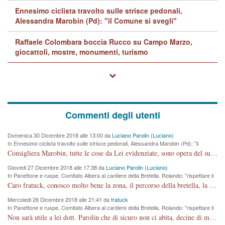
Ennesimo ciclista travolto sulle strisce pedonali,
Alessandra Marobin (Pd): "il Comune si svegli"
Raffaele Colombara boccia Rucco su Campo Marzo,
giocattoli, mostre, monumenti, turismo
Commenti degli utenti
Domenica 30 Dicembre 2018 alle 13:00 da
Luciano Parolin (Luciano)
In Ennesimo ciclista travolto sulle strisce pedonali, Alessandra Marobin (Pd): "il
Comune si svegli"
Consigliera Marobin, tutte le cose da Lei evidenziate, sono opera del suo ex Assessore e compagno di Partito Antonio Marco Dalla Pozza Assessore alla "progettazione" di piste ciclabili e altre porcherie. A lui manderei il conto da saldare per incidenti e danni alle persone. E' ora che "finiamola." Avete perso rassegnatevi. qui IL SINDACO RUCCO NON C'ENTRA PER NIENTE. CAPITO!!!!!!!! Amen.
Giovedi 27 Dicembre 2018 alle 17:38 da
Luciano Parolin (Luciano)
In Panettone e ruspe, Comitato Albera al cantiere della Bretella. Rolando: "rispettare il
cronoprogramma"
Caro fratuck, conosco molto bene la zona, il percorso della bretella, la situazione dei cittadini, abito in Viale Trento. A partire dal 2003 ho partecipato al Comitato di Maddalene pro bretella, e a riunioni propositive per apportare modifiche al progetto. Numerose mie foto del territorio sono arrivate a Roma, altri miei interventi (non graditi dalla Sx) sono stati pubblicati dal GdV, assieme ad altri come Ciro Asproso, ora favorevole alla bretella. Ho partecipato alla raccolta firme per la chiusura della strada x 5 giorni eseguita dal Sindaco Hullwech per sforamento 180 Micro/g. Pertanto come impegno per la tematica sono apposto con la coscienza. Ora il Progetto è partito, fine! Voglio dire che la nuova Giunta "comunale" non c'entra più. L'opera sarà "malauguratamente" eseguita, ma non con il mio placet. Il Consigliere Comunale dovrebbe capire che la campagna elettorale è finita, con buona pace di tutti. Quello che invece dovrebbe interessare è la proprietà della strada, dall'uscita autostradale Ovest, sino alla Rotatoria dell'Albara, vi sono tre possessori: Autostrade SpA; La Provincia, il Comune. Come la mettiamo per il futuro ? I costi, da 50 sono saliti a 100 milioni di € come dire 20 milioni a KM (!) da non credere. Comunque si farà. Ma nessuno canti Vittoria, anzi meglio non farne un ulteriore fatto "partitico" per questioni elettorali o di seggio. Se mi manda la sua mail, sono disponibile ad inviare i documenti e le foto sopra descritte. Con ossequi, Luciano Parolin
Mercoledi 26 Dicembre 2018 alle 21:41 da
fratuck
In Panettone e ruspe, Comitato Albera al cantiere della Bretella. Rolando: "rispettare il
cronoprogramma"
Non sarà utile a lei dott. Parolin che di sicuro non ci abita, decine di migliaia di TIR, automobili e padroncini che passano quotidianamente per una strada appena rotabile, non è più possibile stendere i panni, attraversare la strada senza rischiare la morte, le case stanno crepando, i tempi sono cambiati e la bretella non passerà assolutamente per maddalene (ma cosa sta a dire?!), dia invece responsabilità a chi ha costruito tagliando la strada che doveva invece terminare a isola vicentina e non al moracchino lasciando Motta di Costabissara ancora in panne di traffico. I tempi sono cambiati dottore e se l'anagrafe della vita stagna nell'essere umano impressioni conservatrici, la società non le considera perchè va avanti, si industrializza e ha bisogno di infrastrutture e di sviluppo. Ultima considerazione, se è geloso di Rolando perchè vede in lui solo campagne politiche mentre si difendono i SOLI diritti dei cittadini, la preghiamo faccia considerazioni più appropriate. Saluti e complimenti per i suoi scritti.