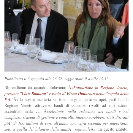
Pubblicato il 3 gennaio alle 23.32. Aggiornato il 4 alle 13.32.
Riprendiamo da quando titolavamo Â«
Formazione in Regione Veneto,
presunto "
Clan Romano
" e ruolo di
Elena Donazzan
nella "cupola della
P.A.
"Â» la nostra inchiesta sui fondi in gran parte europei, gestiti dalla
Regione Veneto attraverso bandi di concorso rivolti ad enti esterni
accreditati nella cui Â«
selezione, nella redazione dei bandi e nel
complesso sistema di gestione e controllo interno sarebbero stati distratti
piÃ¹ di 100 milioni di euro all'anno, una cifra seconda per importanza
solo a quella del bilancio della sanitÃ regionale
Â». In questo ambito,