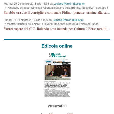
Martedi 25 Dicembre 2018 alle 16:38 da
Luciano Parolin (Luciano)
In Panettone e ruspe, Comitato Albera al cantiere della Bretella. Rolando: "rispettare il
cronoprogramma"
Sarebbe ora che il consigliere comunale Pidino, ponesse termine alla campagna elettorale nel territorio del suo seggio Villaggio del Sole. La tiraca è iniziata, distruggerà 6 km di prateria ovest della città, ricca di fonti e sorgenti d'acqua. I cittadini di Maddalene non avranno più Pace la notte. Molta colpa per la costruzione di questa Strada è proprio del signor Rolando,dei suoi gazebo mobili e che vuol far passare questa opera VANDALICA come progetto "utile" a chi ? Non è cosa seria sig. Rolando!
Lunedi 24 Dicembre 2018 alle 14:06 da
Luciano Parolin (Luciano)
In Mostra "Il trionfo del colore", Giovanni Rolando: la paura di volare di Rucco
Vorrei sapere dal C.C. Rolando cosa intende per Cultura ? Forse tarallucci, vino e sagre, o spaghetti tricolori del PD ? Il continuo (s)parlare della mostra a Palazzo Chiericati caro consigliere DANNEGGIA FORTEMENTE l'immagine della città TUTTA e fa deviare i consensi che in RUSSIA (badi bene ex U.R.S.S.) sono ECCELLENTI. A livello artistico l'evento è di alta Valenza culturale, COMPITO di Tutta la Cittadinanza fare il possibile per propagandare l'iniziativa senza farne UN CASO PARTITICO come fa Lei da sempre. Meno Gazebo + Partecipazione! E così sia. Amen.
Edicola online
VicenzaPiù