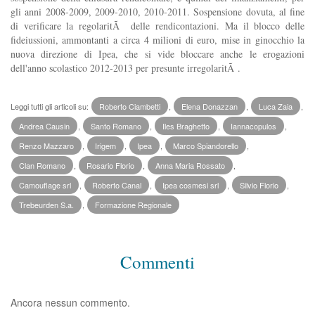
gli anni 2008-2009, 2009-2010, 2010-2011. Sospensione dovuta, al fine
di verificare la regolaritÃ delle rendicontazioni. Ma il blocco delle
fideiussioni, ammontanti a circa 4 milioni di euro, mise in ginocchio la
nuova direzione di Ipea, che si vide bloccare anche le erogazioni
dell'anno scolastico 2012-2013 per presunte irregolaritÃ .
Leggi tutti gli articoli su:
Roberto Ciambetti
,
Elena Donazzan
,
Luca Zaia
,
Andrea Causin
,
Santo Romano
,
Iles Braghetto
,
Iannacopulos
,
Renzo Mazzaro
,
Irigem
,
Ipea
,
Marco Spiandorello
,
Clan Romano
,
Rosario Florio
,
Anna Maria Rossato
,
Camouflage srl
,
Roberto Canal
,
Ipea cosmesi srl
,
Silvio Florio
,
Trebeurden S.a.
,
Formazione Regionale
Commenti
Ancora nessun commento.