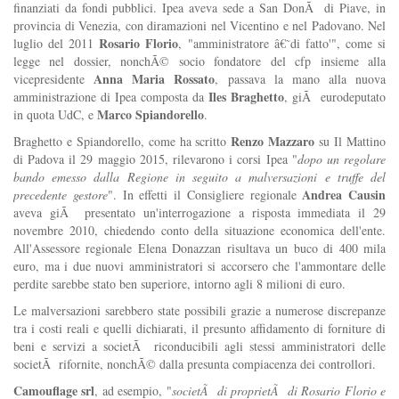
finanziati da fondi pubblici. Ipea aveva sede a San DonÃ di Piave, in
provincia di Venezia, con diramazioni nel Vicentino e nel Padovano. Nel
Rosario Florio
luglio del 2011
, "amministratore â€˜di fatto'", come si
legge nel dossier, nonchÃ© socio fondatore del cfp insieme alla
Anna Maria Rossato
vicepresidente
, passava la mano alla nuova
Iles Braghetto
amministrazione di Ipea composta da
, giÃ eurodeputato
Marco Spiandorello
in quota UdC, e
.
Renzo Mazzaro
Braghetto e Spiandorello, come ha scritto
su Il Mattino
di Padova il 29 maggio 2015, rilevarono i corsi Ipea "
dopo un regolare
bando emesso dalla Regione in seguito a malversazioni e truffe del
Andrea Causin
precedente gestore
". In effetti il Consigliere regionale
aveva giÃ presentato un'interrogazione a risposta immediata il 29
novembre 2010, chiedendo conto della situazione economica dell'ente.
All'Assessore regionale Elena Donazzan risultava un buco di 400 mila
euro, ma i due nuovi amministratori si accorsero che l'ammontare delle
perdite sarebbe stato ben superiore, intorno agli 8 milioni di euro.
Le malversazioni sarebbero state possibili grazie a numerose discrepanze
tra i costi reali e quelli dichiarati, il presunto affidamento di forniture di
beni e servizi a societÃ riconducibili agli stessi amministratori delle
societÃ rifornite, nonchÃ© dalla presunta compiacenza dei controllori.
Camouflage srl
, ad esempio, "
societÃ di proprietÃ di Rosario Florio e