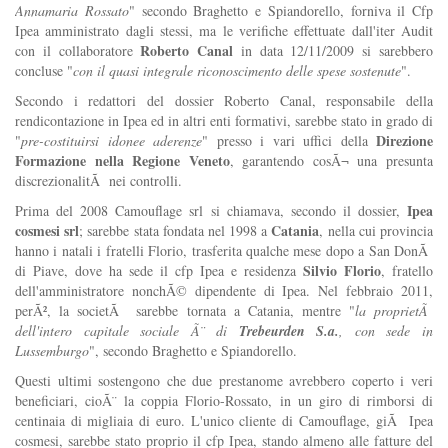
Annamaria Rossato
" secondo Braghetto e Spiandorello, forniva il Cfp
Ipea amministrato dagli stessi, ma le verifiche effettuate dall'iter Audit
Roberto Canal
con il collaboratore
in data 12/11/2009 si sarebbero
concluse "
con il quasi integrale riconoscimento delle spese sostenute
".
Secondo i redattori del dossier Roberto Canal, responsabile della
rendicontazione in Ipea ed in altri enti formativi, sarebbe stato in grado di
Direzione
"
pre-costituirsi idonee aderenze
" presso i vari uffici della
Formazione nella Regione Veneto
, garantendo cosÃ¬ una presunta
discrezionalitÃ nei controlli.
Ipea
Prima del 2008 Camouflage srl si chiamava, secondo il dossier,
cosmesi srl
Catania
; sarebbe stata fondata nel 1998 a
, nella cui provincia
hanno i natali i fratelli Florio, trasferita qualche mese dopo a San DonÃ
Silvio Florio
di Piave, dove ha sede il cfp Ipea e residenza
, fratello
dell'amministratore nonchÃ© dipendente di Ipea. Nel febbraio 2011,
perÃ², la societÃ sarebbe tornata a Catania, mentre "
la proprietÃ
dell'intero capitale sociale Ã¨ di
Trebeurden S.a.
, con sede in
Lussemburgo
", secondo Braghetto e Spiandorello.
Questi ultimi sostengono che due prestanome avrebbero coperto i veri
beneficiari, cioÃ¨ la coppia Florio-Rossato, in un giro di rimborsi di
centinaia di migliaia di euro. L'unico cliente di Camouflage, giÃ Ipea
cosmesi, sarebbe stato proprio il cfp Ipea, stando almeno alle fatture del