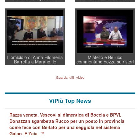
sottosegretario Alessio
Vicenza ai Vicentini: “faremo
Villarosa: per mettere ordine
un regalo di Natale ai
convochi con Di Maio CNCU
residenti”
a supporto della cabina di
regia al Mef
L'omicidio di Anna Filomena
Miatello e Belluco
Barretta a Marano, le
commentano bozza su ristori
indagini dei carabinieri di
BPVi e Veneto Banca
Vicenza sul marito Angelo
Lavarra: più avvincenti di
Guarda tutti i video
quelle di... Barbara D'Urso
ViPiù Top News
Razza veneta. Vescovi si dimentica di Boccia e BPVi,
Donazzan sgambetta Rucco per un posto in provincia
come fece con Berlato per una seggiola nel sistema
Galan. E Zaia...?