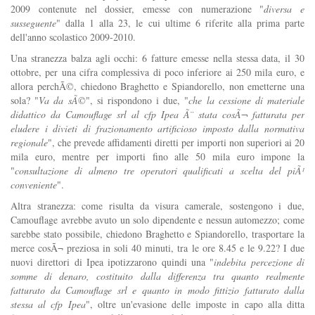
2009 contenute nel dossier, emesse con numerazione "
diversa e
susseguente
" dalla 1 alla 23, le cui ultime 6 riferite alla prima parte
dell'anno scolastico 2009-2010.
Una stranezza balza agli occhi: 6 fatture emesse nella stessa data, il 30
ottobre, per una cifra complessiva di poco inferiore ai 250 mila euro, e
allora perchÃ©, chiedono Braghetto e Spiandorello, non emetterne una
sola? "
Va da sÃ©
", si rispondono i due, "
che la cessione di materiale
didattico da Camouflage srl al cfp Ipea Ã¨ stata cosÃ¬ fatturata per
eludere i divieti di frazionamento artificioso imposto dalla normativa
regionale
", che prevede affidamenti diretti per importi non superiori ai 20
mila euro, mentre per importi fino alle 50 mila euro impone la
"
consultazione di almeno tre operatori qualificati a scelta del piÃ¹
conveniente
".
Altra stranezza: come risulta da visura camerale, sostengono i due,
Camouflage avrebbe avuto un solo dipendente e nessun automezzo; come
sarebbe stato possibile, chiedono Braghetto e Spiandorello, trasportare la
merce cosÃ¬ preziosa in soli 40 minuti, tra le ore 8.45 e le 9.22? I due
nuovi direttori di Ipea ipotizzarono quindi una "
indebita percezione di
somme di denaro, costituito dalla differenza tra quanto realmente
fatturato da Camouflage srl e quanto in modo fittizio fatturato dalla
stessa al cfp Ipea
", oltre un'evasione delle imposte in capo alla ditta