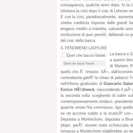
conseguenza, qualche anno dopo, fu la cl
infuriava la crisi dopo il crac di Lehman neg
E con la crisi, paradossalmente, aumentav
stretta creditizia imposta dalle grandi 
erogava credito a manetta, salvando azie
restituzione di quei prestiti, deliberati su
del crac della banca.
IL FENOMENO LADYLIKE
La banca e Zo
a questo bino
Quel che lascia Variati
di Mariano R
quello che Ã¨ rimasto. SÃ¬, dall'economia 
centrodestra gettÃ² le chiavi di palazzo 
nell'inferno giudiziario di
Giancarlo Gala
Enrico HÃ¼llweck
, nascondendo il piÃ¹ 
la seconda volta scegliendo di salire s
contemporaneamente sindaco, presidente de
qualche errore l'ha commesso, tipo quello
se ne accorse subito e la scaricÃ² con g
Deputata a Montecitorio, deputata a Brux
(dopo, perÃ², essere stata schiacciata d
tornasse a Montecitorio stabilirebbe un re