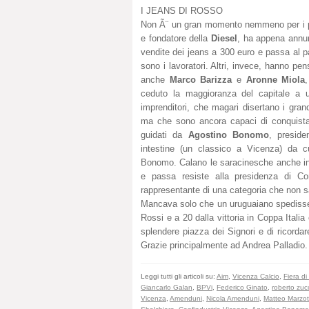
I JEANS DI ROSSO
Non Ã¨ un gran momento nemmeno per i po
e fondatore della
Diesel
, ha appena annun
vendite dei jeans a 300 euro e passa al
sono i lavoratori. Altri, invece, hanno p
anche
Marco Barizza
e
Aronne Miola
ceduto la maggioranza del capitale a u
imprenditori, che magari disertano i gran
ma che sono ancora capaci di conquistar
guidati da
Agostino Bonomo
, presid
intestine (un classico a Vicenza) da c
Bonomo. Calano le saracinesche anche in 
e passa resiste alla presidenza di 
rappresentante di una categoria che non 
Mancava solo che un uruguaiano spedisse v
Rossi e a 20 dalla vittoria in Coppa Itali
splendere piazza dei Signori e di ricordare
Grazie principalmente ad Andrea Palladio.
Leggi tutti gli articoli su:
Aim
,
Vicenza Calcio
,
Fiera di
Giancarlo Galan
,
BPVi
,
Federico Ginato
,
roberto zuc
Vicenza
,
Amenduni
,
Nicola Amenduni
,
Matteo Marzot