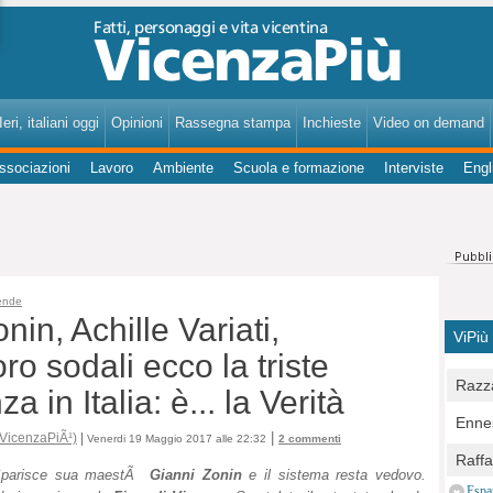
VicenzaPiù - Notizie, Inchieste, Analisi su Vicenza e provincia
eri, italiani oggi
Opinioni
Rassegna stampa
Inchieste
Video on demand
ssociazioni
Lavoro
Ambiente
Scuola e formazione
Interviste
Engl
ende
in, Achille Variati,
ViPiù
oro sodali ecco la triste
Razza
 in Italia: è... la Verità
Bocc
Ennes
per u
|
 VicenzaPiÃ¹)
|
Venerdi 19 Maggio 2017 alle 22:32
2 commenti
pedon
Berla
Raff
Comun
parisce sua maestÃ
Gianni Zonin
e il sistema resta vedovo.
E Zai
Campo
Espa