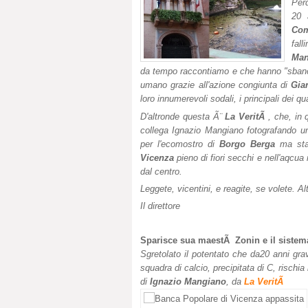
Per
20 
Com
fall
Man
da tempo raccontiamo e che hanno "sbancat
umano grazie all'azione congiunta di
Gia
loro innumerevoli sodali, i principali dei qu
D'altronde questa Ã¨
La VeritÃ
, che, in 
collega Ignazio Mangiano fotografando u
per l'ecomostro di
Borgo Berga
ma sta 
Vicenza
pieno di fiori secchi e nell'aqcu
dal centro.
Leggete, vicentini, e reagite, se volete. Alt
Il direttore
Sparisce sua maestÃ Zonin e il sistema
Sgretolato il potentato che da20 anni gr
squadra di calcio, precipitata di C, rischia 
di
Ignazio Mangiano
, da
La VeritÃ