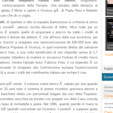
CÃ©sar Alejandro Falletti Dos Santos
, uruguaiano,
centrocampista della Ternana. Una bordata dalla distanza al
Risto
elato il Menti e spinto il Vicenza giÃ di Paolo Rosi e Roberto
Venet
 pro che dir si voglia.
appel
Aless
lli
, di riportare in alto la squadra biancorossa si schianta al primo
mette
con 
la societÃ adesso rischia davvero di fallire. Mica male per un
suppo
regia
zio Ã¨ proprio quello di acquistare a prezzo da saldo i crediti di
ere il dovuto dai debitori. E che all'inizio della sua avventura, per
ino riuscito a strappare una sponsorizzazione da 600.000 euro alla
L'omi
dr) Banca Popolare di Vicenza, in quel momento diretta dal salvatore
Filom
Maran
esco Iorio, a sua volta beneficiario di uno stipendio annuo di 1,7
carab
Guarda
marit
tante l'obiettivo di mettere in sicurezza l'istituto di credito fosse
più a
desso, mentre l'attuale boss, Fabrizio Viola, il cui stipendio Ã¨ un
di...
ercando di strappare alla Commissione europea l'autorizzazione
it) a usare i soldi del contribuente italiano per evitare il crac.
Comme
iene piÃ¹ niente. Il sistema solare berico Ã¨ saltato per aria quando
Domeni
mi 20 anni tutto il sistema di potere vicentino gravitava attorno a
In Enne
(Lucian
e banchiere eletto con percentuali bulgare dai soci della Popolare,
Alessan
Consi
'assemblea arricchita da brindisi con pregiati vini della Casa vinicola
evide
a base di mortadella e grana. Nel 1996, quando prende in mano le
Gioved
Asses
In Pane
(Lucian
 100 sportelli concentrati nel Vicentino: li porterÃ a superare quota
Bretell
Caro 
Marco