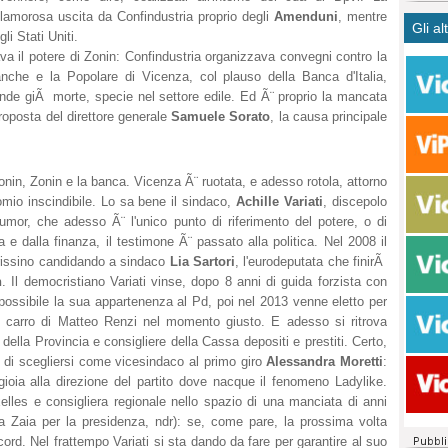
CASO
bisog
campa
amorosa uscita da Confindustria proprio degli
Amenduni
, mentre
Gli al
Meno 
Ultim
pace 
li Stati Uniti.
Amen
Rolan
inter
a il potere di Zonin: Confindustria organizzava convegni contro la
polit
banche e la Popolare di Vicenza, col plauso della Banca d'Italia,
dall'
nde giÃ morte, specie nel settore edile. Ed Ã¨ proprio la mancata
dei c
Rotat
 proposta del direttore generale
Samuele Sorato
, la causa principale
consi
Autos
compl
Come 
50 so
nin, Zonin e la banca. Vicenza Ã¨ ruotata, e adesso rotola, attorno
20 mi
mio inscindibile. Lo sa bene il sindaco,
Achille Variati
, discepolo
Comu
umor, che adesso Ã¨ l'unico punto di riferimento del potere, o di
Vitto
e dalla finanza, il testimone Ã¨ passato alla politica. Nel 2008 il
fatto 
Trissino candidando a sindaco
Lia Sartori
, l'eurodeputata che finirÃ
seggi
n
. Il democristiano Variati vinse, dopo 8 anni di guida forzista con
dispo
possibile la sua appartenenza al Pd, poi nel 2013 venne eletto per
sopra
ul carro di Matteo Renzi nel momento giusto. E adesso si ritrova
Paro
lla Provincia e consigliere della Cassa depositi e prestiti. Certo,
 di scegliersi come vicesindaco al primo giro
Alessandra Moretti
:
ioia alla direzione del partito dove nacque il fenomeno Ladylike.
elles e consigliera regionale nello spazio di una manciata di anni
a Zaia per la presidenza, ndr): se, come pare, la prossima volta
cord. Nel frattempo Variati si sta dando da fare per garantire al suo