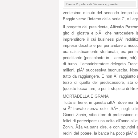
Banca Popolare di Vicenza appassita
ventesimo minuto del secondo tempo ha g
Baggio verso l'inferno della serie C, o Lega
Il progetto del presidente,
Alfredo Pastore
giro di giostra e piÃ¹ che retrocedere 
imprenditore il cui business piÃ¹ redditi
imprese decotte e per poi andare a riscuot
ora calcisticamente sfortunata, era perf
periclitante (pericolante in... arcaico, n
di turno. L'amministratore delegato Franc
milioni, piÃ¹ successiva buonuscita. Nonos
tutto da raggiungere. E non Ã¨ raggiunto a
terzo di quello del predecessore, sta c
(questo tocca fare, e poi ti stupisci di Brex
MORTADELLA E GRANA
Tutto si tiene, in questa cittÃ dove non t
si Ã¨ trovato senza sole. SÃ¬, negli ulti
Gianni Zonin, viticoltore di professione 
felici di partecipare una volta all'anno all
Zonin. Ã§a va sans dire, e con spuntini 
redini del potere, la banca ha poco piÃ¹ di