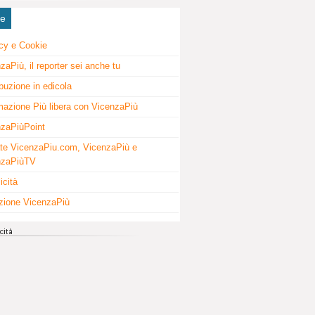
ne
cy e Cookie
zaPiù, il reporter sei anche tu
ibuzione in edicola
mazione Più libera con VicenzaPiù
zaPiùPoint
te VicenzaPiu.com, VicenzaPiù e
nzaPiùTV
icità
zione VicenzaPiù