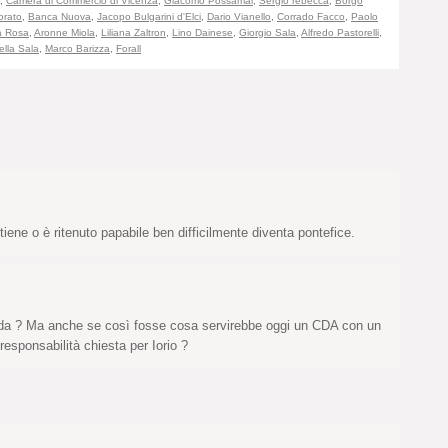
,
Camera di Commercio di Vicenza
,
Giacomo Possamai
,
Sergio rebecca
,
Borgo
orato
,
Banca Nuova
,
Jacopo Bulgarini d'Elci
,
Dario Vianello
,
Corrado Facco
,
Paolo
la Rosa
,
Aronne Miola
,
Liliana Zaltron
,
Lino Dainese
,
Giorgio Sala
,
Alfredo Pastorelli
,
ella Sala
,
Marco Barizza
,
Forall
tiene o è ritenuto papabile ben difficilmente diventa pontefice.
 cda ? Ma anche se così fosse cosa servirebbe oggi un CDA con un
esponsabilità chiesta per Iorio ?