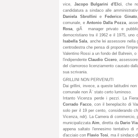
vice,
Jacopo Bulgarini d'Elci
, che no
candidatura a sindaco alle amministrativ
Daniela Sbrollini
e
Federico Ginato
comunale, e
Antonio Dalla Pozza
, asse
Rosa
, giÃ manager privato e pubbli
democristiano tra il 1962 e il 1975, uno c
lsabella Sala
, anche lei assessore nella gi
centrodestra che pensa di proporre l'impr
Valentino Rossi a un fondo del Bahrein, o 
l'indipendente
Claudio Cicero
, assessore 
del clamoroso licenziamento causato dalla
sua scrivania.
GRILLINI NON PERVENUTI
Dai grillini, invece, a queste latitudini no
comunale non Ã¨ stato certo luminoso.
Intanto Vicenza perde i pezzi. La Fiera
Corrado Facco
, con il beneplacito di V
solo per il 19 per cento, considerando c
Vicenza, ndr). La Camera di commercio, 
municipalizzata
Aim
, diretta da
Dario Via
appena saltato l'ennesimo tentativo di 
d'acciaio con
Flavio Tosi
, ma il sindaco d