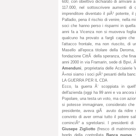
600, con obiettivo dichiarato di arrivare
117.000, nel sottoscrivere aumenti di c
imprenditore diventato il piÃ¹ potente, i
Palladio, pena il rischio di venire, nella m
soci che hanno perso i risparmi in quell
anni fa a Vicenza non si muoveva foglia 
qualcuno ha provato a fargli capire che 
l'attacco frontale, ma non riuscito, di
Masello all'epoca titolare della Deroma
fondazione CittÃ della speranza, che finan
anni 2000 in via Framarin, sede di Bpvi, 
Amenduni
, proprietaria delle Acciaieri
Â«noi siamo i soci piÃ¹ pesanti della ban
LA GUERRA PER IL CDA
Ecco, la guerra Ã¨ scoppiata in quel
dell'azienda (oggi ha 99 anni e va ancora i
Popolare, una testa un voto, ma con azioni
si potesse immaginare, considerato che
presidente, aveva giÃ avuto da ridire s
convinto di aver ormai tutto il potere 
cominciÃ² a sgretolarsi. I presidenti di
Giusepe Zigliotto
(fresco di matrimoni
bordo della controllata
Banca nuova
, 