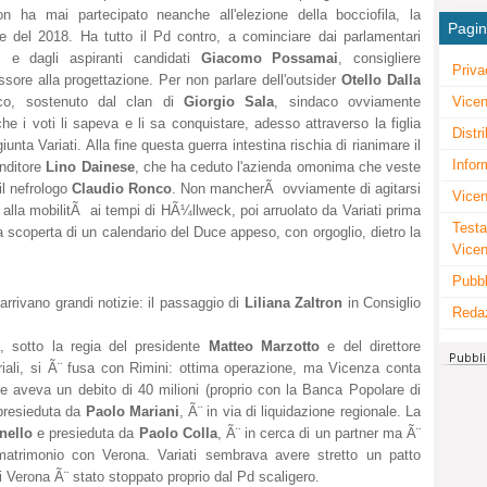
n ha mai partecipato neanche all'elezione della bocciofila, la
Pagi
e del 2018. Ha tutto il Pd contro, a cominciare dai parlamentari
, e dagli aspiranti candidati
Giacomo Possamai
, consigliere
Priva
ssore alla progettazione. Per non parlare dell'outsider
Otello Dalla
co, sostenuto dal clan di
Giorgio Sala
, sindaco ovviamente
Vicen
he i voti li sapeva e li sa conquistare, adesso attraverso la figlia
Distr
unta Variati. Alla fine questa guerra intestina rischia di rianimare il
Infor
enditore
Lino Dainese
, che ha ceduto l'azienda omonima che veste
il nefrologo
Claudio Ronco
. Non mancherÃ ovviamente di agitarsi
Vicen
alla mobilitÃ ai tempi di HÃ¼llweck, poi arruolato da Variati prima
Testa
 scoperta di un calendario del Duce appeso, con orgoglio, dietro la
Vice
Pubbl
n arrivano grandi notizie: il passaggio di
Liliana Zaltron
in Consiglio
Reda
, sotto la regia del presidente
Matteo Marzotto
e del direttore
ariali, si Ã¨ fusa con Rimini: ottima operazione, ma Vicenza conta
he aveva un debito di 40 milioni (proprio con la Banca Popolare di
presieduta da
Paolo Mariani
, Ã¨ in via di liquidazione regionale. La
nello
e presieduta da
Paolo Colla
, Ã¨ in cerca di un partner ma Ã¨
matrimonio con Verona. Variati sembrava avere stretto un patto
i Verona Ã¨ stato stoppato proprio dal Pd scaligero.