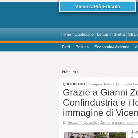
VicenzaPiù Edicola
Home
Quotidiano
Lettori in diretta
StranI
Fatti
Politica
Economia&Aziende
A
|
QUOTIDIANO
Categorie:
Politica
,
Economia&Azi
Grazie a Gianni Zon
Confindustria e i l
immagine di Vicenza
Di
Giovanni Coviello (Direttore responsabile
Â«S