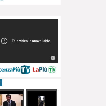
menti, turismo
V