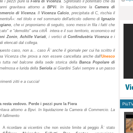
de i pezzi pure la
Fiera di Vicenza
. Sgretolato il potentato che da
monu
anni gravitava attorno a
BPVi
. In liquidazione la
Camera di
mercio di Vicenza
. Il
Vicenza Calcio
, precipitata di C, rischia il
imentoÂ»: nel titolo e nel sommario dell'articolo odierno di
Ignazio
giano
, che vi proponiamo di seguito, sono messi in fila i fatti che
o" e "demolito" una cittÃ intera e il suo territorio, economico ed
nni Zonin
,
Achille Variati
, i vertici di
Confindustria Vicenza
e i
ali elencati dal collega.
questo caso, non a... caso Ã¨ anche il giornale per cui ha scritto il
na Vicenza che prova a non essere cancellata anche dall'
Unesco
tutta nel balcone della sede storica della
Banca Popolare di
a melmosa e lurida della
Seriola
ai Giardini Salvi sempre a un passo
rimenti zitti e a cuccia!
PiùT
 resta vedovo. Perde i pezzi pure la Fiera
avitava attorno a Bpvi. In liquidazione la Camera di Commercio. La
il fallimento
A ricordare ai vicentini che non esiste limite al peggio Ã¨ stato