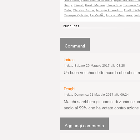
Sbalchiero
,
Confindustria Vicenza
,
Agostino Bonomo
Berga
,
Diesel
,
Paolo Mariani
,
Flavio Tosi
,
Samuele S
Colla
,
Claudio Ronco
,
famiglia Amenduni
,
Otello Dal
Giusepe Zigliotto
,
La VeritÃ
,
Ignazio Mangiano
,
lsab
Commenti
kairos
Inviato Sabato 20 Maggio 2017 alle 08:28
Un buon vecchio detto ricorda che chi si ri
Draghi
Inviato Domenica 21 Maggio 2017 alle 09:24
Ma chi sarebbero gli uomini di Zonin nel
socio al 99% che ha votato contro azione r
Aggiungi commento