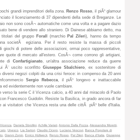
chi grandi imprenditori della zona.
Renzo Rosso
, il piÃ¹ glamour
ciato il licenziamento di 37 dipendenti della sede di Breganze. Le
 paio non sono cosÃ¬ automatiche come una volta e a pagare dazio
ensato bene di vendere allo straniero. Di Dainese abbiamo detto, ma
, titolari del gruppo
Forall
(marchio
Pal Zileri
), hanno da tempo
na societÃ egiziana. Per il resto resiste la massa di piccoli
di giochi di potere delle associazioni, ormai poco rappresentative,
e quote di mercato all'estero. CosÃ¬ come corrono gli artigiani,
ente di
Confartigianato
, un'altra associazione reduce da guerre
ui Ã¨ uscito sconfitto
Giuseppe Sbalchiero
, ex sostenitore di
diversi negozi colpiti da una crisi feroce: in compenso da 20 anni
Confcommercio
Sergio Rebecca
, il piÃ¹ longevo e inattaccabile
sa ed evidentemente non vuole cambiare.
erso la serie C il Vicenza calcio, a 40 anni dal miracolo di Paolo
a con Francesco Guidolin. Resiste la Basilica, in grado ancora di far
 ai visitatori che Vicenza resta una delle cittÃ piÃ¹ belle d'Italia.
 Vicenza
,
Daniela Sbrollini
,
Achille Variati
,
Antonio Dalla Pozza
,
Alessandra Moretti
,
cato
,
Unesco
,
Lia Sartori
,
Claudio Cicero
,
Luciano Vescovi
,
Banca Popolare di
to
,
Gianni Zonin
,
Enrico Hüllweck
,
Renzo Rosso
,
Pal Zileri
,
Banca d'Italia
,
Giuseppe