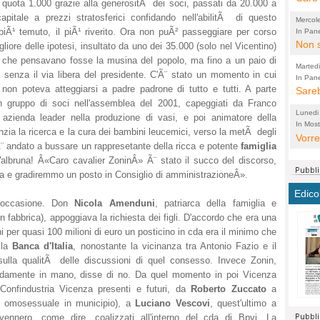
 a quota 1.000 grazie alla generositÃ dei soci, passati da 20.000 a
perco
"prog
apitale a prezzi stratosferici confidando nell'abilitÃ di questo
Mercol
cittad
porch
l piÃ¹ temuto, il piÃ¹ riverito. Ora non puÃ² passeggiare per corso
In Pane
Bretell
Non s
2003 
per i
igliore delle ipotesi, insultato da uno dei 35.000 (solo nel Vicentino)
sicur
a che pensavano fosse la musina del popolo, ma fino a un paio di
Madda
che "
Marted
senza il via libera del presidente. C'Ã¨ stato un momento in cui
autom
propo
qui 
In Pane
(Lucian
non poteva atteggiarsi a padre padrone di tutto e tutti. A parte
Bretell
Sareb
quot
proge
PER 
 un gruppo di soci nell'assemblea del 2001, capeggiati da Franco
Pidin
rotab
sono 
Lunedi
, azienda leader nella produzione di vasi, e poi animatore della
elett
panni
(non 
In Most
(Lucian
zia la ricerca e la cura dei bambini leucemici, verso la metÃ degli
di vola
Vorre
Villa
la mo
dal G
Ã¨ andato a bussare un rappresetante della ricca e potente
famiglia
inten
distr
sono 
Aspro
e Valbruna! Â«Caro cavalier ZoninÂ» Ã¨ stato il succo del discorso,
e sag
città,
asso
parte
ca e gradiremmo un posto in Consiglio di amministrazioneÂ».
conti
citta
a dir
chius
Edico
Chier
Pace 
costr
Sind
l'occasione. Don
Nicola Amenduni
, patriarca della famiglia e
FORT
costr
invec
n fabbrica), appoggiava la richiesta dei figli. D'accordo che era una
Micro
TUTTA
 per quasi 100 milioni di euro un posticino in cda era il minimo che
signo
morac
temat
 la
Banca d'Italia
, nonostante la vicinanza tra Antonio Fazio e il
RUSS
vuol
ancor
Ora i
ulla qualitÃ delle discussioni di quel consesso. Invece Zonin,
ECCEL
come 
cambi
la nu
saldamente in mano, disse di no. Da quel momento in poi Vicenza
alta 
seria
stagn
L'ope
 Confindustria Vicenza presenti e futuri, da
Roberto Zuccato
a
Citta
conse
ma no
o omosessuale in municipio), a
Luciano Vescovi
, quest'ultimo a
propa
perch
Comu
vennero, come dire, coalizzati all'interno del cda di Bpvi. La