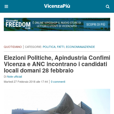
|
QUOTIDIANO
CATEGORIE:
POLITICA
,
FATTI
,
ECONOMIA&AZIENDE
Elezioni Politiche, Apindustria Confimi
Vicenza e ANC incontrano i candidati
locali domani 28 febbraio
Di
Note ufficiali
|
Martedi 27 Febbraio 2018 alle 17:44
0 commenti