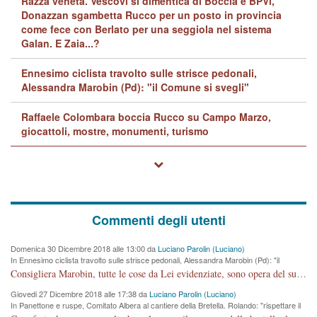
Razza veneta. Vescovi si dimentica di Boccia e BPVi,
Donazzan sgambetta Rucco per un posto in provincia
come fece con Berlato per una seggiola nel sistema
Galan. E Zaia...?
Ennesimo ciclista travolto sulle strisce pedonali,
Alessandra Marobin (Pd): "il Comune si svegli"
Raffaele Colombara boccia Rucco su Campo Marzo,
giocattoli, mostre, monumenti, turismo
Commenti degli utenti
Domenica 30 Dicembre 2018 alle 13:00 da
Luciano Parolin (Luciano)
In Ennesimo ciclista travolto sulle strisce pedonali, Alessandra Marobin (Pd): "il
Comune si svegli"
Consigliera Marobin, tutte le cose da Lei evidenziate, sono opera del suo ex Assessore e compagno di Partito Antonio Marco Dalla Pozza Assessore alla "progettazione" di piste ciclabili e altre porcherie. A lui manderei il conto da saldare per incidenti e danni alle persone. E' ora che "finiamola." Avete perso rassegnatevi. qui IL SINDACO RUCCO NON C'ENTRA PER NIENTE. CAPITO!!!!!!!! Amen.
Giovedi 27 Dicembre 2018 alle 17:38 da
Luciano Parolin (Luciano)
In Panettone e ruspe, Comitato Albera al cantiere della Bretella. Rolando: "rispettare il
cronoprogramma"