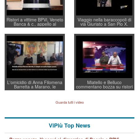
Ristori a vittime BPVi, Veneto
Viaggio nella baraccopoli di
Banca & c., appello al
via Giuriato a San Pio X.
sottosegretario Alessio
Vicenza ai Vicentini: “faremo
Villarosa: per mettere ordine
un regalo di Natale ai
convochi con Di Maio CNCU
residenti”
a supporto della cabina di
regia al Mef
L'omicidio di Anna Filomena
Miatello e Belluco
Barretta a Marano, le
commentano bozza su ristori
indagini dei carabinieri di
BPVi e Veneto Banca
Vicenza sul marito Angelo
Lavarra: più avvincenti di
Guarda tutti i video
quelle di... Barbara D'Urso
ViPiù Top News