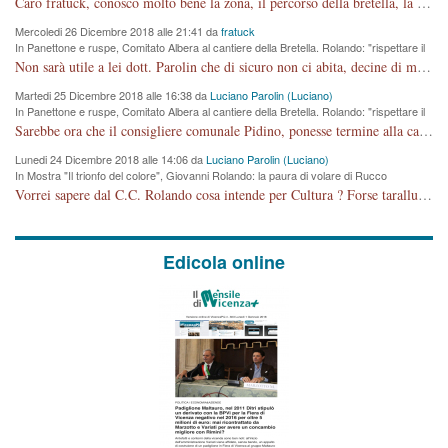
Caro fratuck, conosco molto bene la zona, il percorso della bretella, la situazione dei cittadini, abito in Viale Trento. A partire dal 2003 ho partecipato al Comitato di Maddalene pro bretella, e a riunioni propositive per apportare modifiche al progetto. Numerose mie foto del territorio sono arrivate a Roma, altri miei interventi (non graditi dalla Sx) sono stati pubblicati dal GdV, assieme ad altri come Ciro Asproso, ora favorevole alla bretella. Ho partecipato alla raccolta firme per la chiusura della strada x 5 giorni eseguita dal Sindaco Hullwech per sforamento 180 Micro/g. Pertanto come impegno per la tematica sono apposto con la coscienza. Ora il Progetto è partito, fine! Voglio dire che la nuova Giunta "comunale" non c'entra più. L'opera sarà "malauguratamente" eseguita, ma non con il mio placet. Il Consigliere Comunale dovrebbe capire che la campagna elettorale è finita, con buona pace di tutti. Quello che invece dovrebbe interessare è la proprietà della strada, dall'uscita autostradale Ovest, sino alla Rotatoria dell'Albara, vi sono tre possessori: Autostrade SpA; La Provincia, il Comune. Come la mettiamo per il futuro ? I costi, da 50 sono saliti a 100 milioni di € come dire 20 milioni a KM (!) da non credere. Comunque si farà. Ma nessuno canti Vittoria, anzi meglio non farne un ulteriore fatto "partitico" per questioni elettorali o di seggio. Se mi manda la sua mail, sono disponibile ad inviare i documenti e le foto sopra descritte. Con ossequi, Luciano Parolin
Mercoledi 26 Dicembre 2018 alle 21:41 da
fratuck
In Panettone e ruspe, Comitato Albera al cantiere della Bretella. Rolando: "rispettare il
cronoprogramma"
Non sarà utile a lei dott. Parolin che di sicuro non ci abita, decine di migliaia di TIR, automobili e padroncini che passano quotidianamente per una strada appena rotabile, non è più possibile stendere i panni, attraversare la strada senza rischiare la morte, le case stanno crepando, i tempi sono cambiati e la bretella non passerà assolutamente per maddalene (ma cosa sta a dire?!), dia invece responsabilità a chi ha costruito tagliando la strada che doveva invece terminare a isola vicentina e non al moracchino lasciando Motta di Costabissara ancora in panne di traffico. I tempi sono cambiati dottore e se l'anagrafe della vita stagna nell'essere umano impressioni conservatrici, la società non le considera perchè va avanti, si industrializza e ha bisogno di infrastrutture e di sviluppo. Ultima considerazione, se è geloso di Rolando perchè vede in lui solo campagne politiche mentre si difendono i SOLI diritti dei cittadini, la preghiamo faccia considerazioni più appropriate. Saluti e complimenti per i suoi scritti.
Martedi 25 Dicembre 2018 alle 16:38 da
Luciano Parolin (Luciano)
In Panettone e ruspe, Comitato Albera al cantiere della Bretella. Rolando: "rispettare il
cronoprogramma"
Sarebbe ora che il consigliere comunale Pidino, ponesse termine alla campagna elettorale nel territorio del suo seggio Villaggio del Sole. La tiraca è iniziata, distruggerà 6 km di prateria ovest della città, ricca di fonti e sorgenti d'acqua. I cittadini di Maddalene non avranno più Pace la notte. Molta colpa per la costruzione di questa Strada è proprio del signor Rolando,dei suoi gazebo mobili e che vuol far passare questa opera VANDALICA come progetto "utile" a chi ? Non è cosa seria sig. Rolando!
Lunedi 24 Dicembre 2018 alle 14:06 da
Luciano Parolin (Luciano)
In Mostra "Il trionfo del colore", Giovanni Rolando: la paura di volare di Rucco
Vorrei sapere dal C.C. Rolando cosa intende per Cultura ? Forse tarallucci, vino e sagre, o spaghetti tricolori del PD ? Il continuo (s)parlare della mostra a Palazzo Chiericati caro consigliere DANNEGGIA FORTEMENTE l'immagine della città TUTTA e fa deviare i consensi che in RUSSIA (badi bene ex U.R.S.S.) sono ECCELLENTI. A livello artistico l'evento è di alta Valenza culturale, COMPITO di Tutta la Cittadinanza fare il possibile per propagandare l'iniziativa senza farne UN CASO PARTITICO come fa Lei da sempre. Meno Gazebo + Partecipazione! E così sia. Amen.
Edicola online