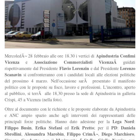
Apindustria Confimi
MercoledÃ¬ 28 febbraio alle ore 18.30 i vertici di
Vicenza
Associazione Commercialisti VicenzaÂ
e
guidati
Flavio Lorenzin
Lorenzo
rispettivamente dal Presidente
e dal Presidente
Scanavin
si confronteranno con i candidati locali alle elezioni politiche
del prossimo 4 marzo. Nell'occasione sarÃ presentato il manifesto
politico con le proposte su fisco, lavoro e professioni. L'incontro, aperto
al pubblico, si terrÃ alle 18,30 presso la sede di Apindustria in galleria
Crispi, 45 a Vicenza (nella foto).
Oltre al documento con le richieste e le proposte elaborate da Apindustria
e ANC ampio spazio anche agli interventi dei rappresentanti delle
Lega Nord
principali forze politiche. Hanno dato adesione per la
:
Filippo Busin
Erika Stefani
Erik Pretto
PD
Daniela
,
ed
; per il
:
Sbrollini
Alessandra Marobin
Filippo CrimÃ¬
Diego Marchioro
,
,
,
,