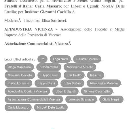
Simone Cecchetto
Movimento 5 Stelle
Giulia Negrin
; per il
:
; per
Fratelli d'Italia
Carla Massaro
Liberi e Uguali
:
; per
: NicolÃ² Delle
Insieme
Giovanni Coviello
Lucilla; per
:
.Â
Elisa Santucci
ModererÃ l'incontro:
.
APINDUSTRIA VICENZA
- Associazione delle Piccole e Medie
Imprese della Provincia di Vicenza
Associazione Commercialisti VicenzaÂ
Leggi tutti gli articoli su:
Pd
,
Lega Nord
,
Daniela Sbrollini
,
Diego Marchioro
,
Fratelli d'Italia
,
Movimento 5 Stelle
,
Giovanni Coviello
,
Filippo Busin
,
Erik Pretto
,
Insieme
,
Flavio Lorenzin
,
Filippo Crimì
,
Erika Stefani
,
Alessandra Marobin
,
Apindustria Confimi Vicenza
,
Liberi E Uguali
,
Simone Cecchetto
,
Associazione Commercialisti Vicenza
,
Lorenzo Scanavin
,
Giulia Negrin
,
Carla Massaro
,
NicolÃ² Delle Lucilla