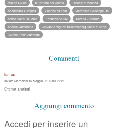
Museo Civico
,
Il Corriere del Veneto
,
Diocesi di Vicenza
,
Accademia Olimpica
,
VicenzaPiu.com
,
Marchese Giuseppe Roi
,
Alvise Rossi Di Schio
,
Fondazione Roi
,
Silvana Zuffellato
,
Andrea Valmarana
,
Giovanna Vigili de Kreutzenberg Rossi di Schio
,
Silvana Zonin Zuffellato
Commenti
kairos
Inviato Mercoledi 16 Maggio 2018 alle 07:21
Ottima analisi!
Aggiungi commento
Accedi per inserire un