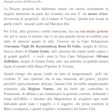
dunque poter deliberare
Â».
La Diocesi possiede un bellissimo museo che merita sicuramente la
museo civico
miglior attenzione da parte dei vicentini, ma non Ã¨ un
.
Ovverossia di proprietÃ del Comune di Vicenza. Quindi non ricade in
quelle realtÃ museali scelte dal Marchese Roi.
Poi il Fai, altra gloriosa e nobile istituzione, ma con
una attuale gestione
che per lo meno fa ritenere che vi sia una qualche forma di conflitto non
tanto di interessi quanto di stile. Conosco sia la Capo Delegazione
Giovanna Vigili De Kreutzenberg Rossi Di Schio
(
, moglie di Alvise,
Gianni Zonin
braccio destro di
, ndr), persona che reputo molto capace e
Silvana
di grandi qualitÃ e cosÃ¬ pure la Vice Capo Delegazione (
Zuffellato
, moglie di Gianni Zonin, ndr), ma ambedue in qualche misura
legate al passato della Banca Popolare di Vicenza.
Quindi ritengo che questo risulti un fatto di inopportunitÃ piÃ¹ che
evidente. E' mia opinione che in una situazione del genere, proprio
perchÃ© particolarmente delicata, l'attuale CdA dovrebbe semplicemente
Regione Veneto
richiedere alla
, che ha titolo per controllare la
Fondazione, di affidare a un commissario la gestione corrente, definendo i
tempi dell'affido, e chiedere alla Magistratura di sciogliere ogni nodo
indicando quali siano i soggetti, o il soggetto, che possa sostituire la
Banca scomparsa, e quindi scegliere i nominativi del futuro CdA.