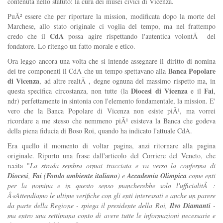
contenuta nello statuto: la cura dei musei civici di Vicenza.
PuÃ² essere che per riportare la mission, modificata dopo la morte del
Marchese, allo stato originale ci voglia del tempo, ma nel frattempo
CdA
credo che il
possa agire rispettando l'autentica volontÃ del
fondatore. Lo ritengo un fatto morale e etico.
Ora leggo ancora una volta che si intende assegnare il diritto di nomina
Banca Popolare
dei tre componenti il CdA che un tempo spettavano alla
di Vicenza
, ad altre realtÃ , degne ognuna del massimo rispetto ma, in
Diocesi di Vicenza
Fai
questa specifica circostanza, non tutte (la
e il
,
ndr) perfettamente in sintonia con l'elemento fondamentale, la mission. E'
vero che la Banca Popolare di Vicenza non esiste piÃ¹, ma vorrei
ricordare a me stesso che nemmeno piÃ¹ esisteva la Banca che godeva
della piena fiducia di Boso Roi, quando ha indicato l'attuale CdA.
Era quello il momento di voltar pagina, anzi ritornare alla pagina
originale. Riporto una frase dall'articolo del Corriere del Veneto, che
recita "
La strada sembra ormai tracciata e va verso la conferma di
Diocesi
,
Fai
(
Fondo ambiente italiano
) e
Accademia Olimpica
come enti
per la nomina e in questo senso mancherebbe solo l'ufficialitÃ :
Â«Attendiamo le ultime verifiche con gli enti interessati e anche un parere
da parte della Regione - spiega il presidente della Roi,
Ilvo Diamanti
-
ma entro una settimana conto di avere tutte le informazioni necessarie e