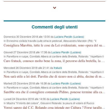
Commenti degli utenti
Domenica 30 Dicembre 2018 alle 13:00 da
Luciano Parolin (Luciano)
In Ennesimo ciclista travolto sulle strisce pedonali, Alessandra Marobin (Pd): "il
Comune si svegli"
Consigliera Marobin, tutte le cose da Lei evidenziate, sono opera del suo ex Assessore e compagno di Partito Antonio Marco Dalla Pozza Assessore alla "progettazione" di piste ciclabili e altre porcherie. A lui manderei il conto da saldare per incidenti e danni alle persone. E' ora che "finiamola." Avete perso rassegnatevi. qui IL SINDACO RUCCO NON C'ENTRA PER NIENTE. CAPITO!!!!!!!! Amen.
Giovedi 27 Dicembre 2018 alle 17:38 da
Luciano Parolin (Luciano)
In Panettone e ruspe, Comitato Albera al cantiere della Bretella. Rolando: "rispettare il
cronoprogramma"
Caro fratuck, conosco molto bene la zona, il percorso della bretella, la situazione dei cittadini, abito in Viale Trento. A partire dal 2003 ho partecipato al Comitato di Maddalene pro bretella, e a riunioni propositive per apportare modifiche al progetto. Numerose mie foto del territorio sono arrivate a Roma, altri miei interventi (non graditi dalla Sx) sono stati pubblicati dal GdV, assieme ad altri come Ciro Asproso, ora favorevole alla bretella. Ho partecipato alla raccolta firme per la chiusura della strada x 5 giorni eseguita dal Sindaco Hullwech per sforamento 180 Micro/g. Pertanto come impegno per la tematica sono apposto con la coscienza. Ora il Progetto è partito, fine! Voglio dire che la nuova Giunta "comunale" non c'entra più. L'opera sarà "malauguratamente" eseguita, ma non con il mio placet. Il Consigliere Comunale dovrebbe capire che la campagna elettorale è finita, con buona pace di tutti. Quello che invece dovrebbe interessare è la proprietà della strada, dall'uscita autostradale Ovest, sino alla Rotatoria dell'Albara, vi sono tre possessori: Autostrade SpA; La Provincia, il Comune. Come la mettiamo per il futuro ? I costi, da 50 sono saliti a 100 milioni di € come dire 20 milioni a KM (!) da non credere. Comunque si farà. Ma nessuno canti Vittoria, anzi meglio non farne un ulteriore fatto "partitico" per questioni elettorali o di seggio. Se mi manda la sua mail, sono disponibile ad inviare i documenti e le foto sopra descritte. Con ossequi, Luciano Parolin
Mercoledi 26 Dicembre 2018 alle 21:41 da
fratuck
In Panettone e ruspe, Comitato Albera al cantiere della Bretella. Rolando: "rispettare il
cronoprogramma"
Non sarà utile a lei dott. Parolin che di sicuro non ci abita, decine di migliaia di TIR, automobili e padroncini che passano quotidianamente per una strada appena rotabile, non è più possibile stendere i panni, attraversare la strada senza rischiare la morte, le case stanno crepando, i tempi sono cambiati e la bretella non passerà assolutamente per maddalene (ma cosa sta a dire?!), dia invece responsabilità a chi ha costruito tagliando la strada che doveva invece terminare a isola vicentina e non al moracchino lasciando Motta di Costabissara ancora in panne di traffico. I tempi sono cambiati dottore e se l'anagrafe della vita stagna nell'essere umano impressioni conservatrici, la società non le considera perchè va avanti, si industrializza e ha bisogno di infrastrutture e di sviluppo. Ultima considerazione, se è geloso di Rolando perchè vede in lui solo campagne politiche mentre si difendono i SOLI diritti dei cittadini, la preghiamo faccia considerazioni più appropriate. Saluti e complimenti per i suoi scritti.
Martedi 25 Dicembre 2018 alle 16:38 da
Luciano Parolin (Luciano)
In Panettone e ruspe, Comitato Albera al cantiere della Bretella. Rolando: "rispettare il
cronoprogramma"
Sarebbe ora che il consigliere comunale Pidino, ponesse termine alla campagna elettorale nel territorio del suo seggio Villaggio del Sole. La tiraca è iniziata, distruggerà 6 km di prateria ovest della città, ricca di fonti e sorgenti d'acqua. I cittadini di Maddalene non avranno più Pace la notte. Molta colpa per la costruzione di questa Strada è proprio del signor Rolando,dei suoi gazebo mobili e che vuol far passare questa opera VANDALICA come progetto "utile" a chi ? Non è cosa seria sig. Rolando!
Lunedi 24 Dicembre 2018 alle 14:06 da
Luciano Parolin (Luciano)
In Mostra "Il trionfo del colore", Giovanni Rolando: la paura di volare di Rucco
Vorrei sapere dal C.C. Rolando cosa intende per Cultura ? Forse tarallucci, vino e sagre, o spaghetti tricolori del PD ? Il continuo (s)parlare della mostra a Palazzo Chiericati caro consigliere DANNEGGIA FORTEMENTE l'immagine della città TUTTA e fa deviare i consensi che in RUSSIA (badi bene ex U.R.S.S.) sono ECCELLENTI. A livello artistico l'evento è di alta Valenza culturale, COMPITO di Tutta la Cittadinanza fare il possibile per propagandare l'iniziativa senza farne UN CASO PARTITICO come fa Lei da sempre. Meno Gazebo + Partecipazione! E così sia. Amen.