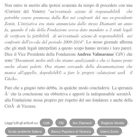
Non entro in merito alla ipotesi avanzata da tempo di procedere con una
(Corriere del Veneto) "
un'eventuale azione di responsabilitÃ che
potrebbe essere promossa dalla Roi nei confronti del suo ex-presidente
Zonin. L'iniziativa era stata annunciata dallo stesso Diamanti un anno
fa, quando il cda della Fondazione aveva dato mandato a 2 studi legali
di verificare la fattibilitÃ di un'eventuale azione di responsabilitÃ nei
confronti dell'ex-cda del periodo 2009-2014
". Lo stesso giornale afferma
che gli studi legali interpellati a questo scopo hanno inviato i loro pareri.
Andrea Valmarana
Dice il Vice Presidente della Fondazione
( CdV) che
sono "
Documenti molto utili che stiamo analizzando e che ci hanno posto
anche alcuni paletti. Ora stiamo cercando della documentazione che
manca all'appello, dopodichÃ© a fare le proprie valutazioni sarÃ il
Cda
Â».
Pare che a giugno tutto debba, in qualche modo concludersi. La speranza
Ã¨ che la conclusione sia obbiettiva e apporti la indispensabile serenitÃ
alla Fondazione stessa proprio per rispetto del suo fondatore e anche della
CittÃ di Vicenza.
Leggi tutti gli articoli su:
CdA
,
FAI
,
Ilvo Diamanti
,
Regione Veneto
,
fondo ambiente italiano
,
Banca Popolare di Vicenza
,
Gianni Zonin
,