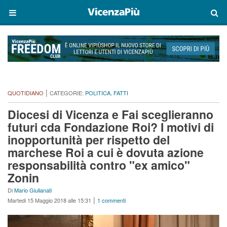
|
QUOTIDIANO
CATEGORIE:
POLITICA
,
FATTI
Diocesi di Vicenza e Fai sceglieranno
futuri cda Fondazione Roi? I motivi di
inopportunità per rispetto del
marchese Roi a cui è dovuta azione
responsabilità contro "ex amico"
Zonin
Di
Mario Giulianati
|
Martedi 15 Maggio 2018 alle 15:31
1 commenti