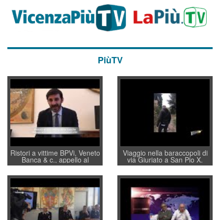
PiùTV
Ristori a vittime BPVi, Veneto
Viaggio nella baraccopoli di
Banca & c., appello al
via Giuriato a San Pio X.
sottosegretario Alessio
Vicenza ai Vicentini: “faremo
Villarosa: per mettere ordine
un regalo di Natale ai
convochi con Di Maio CNCU
residenti”
a supporto della cabina di
regia al Mef