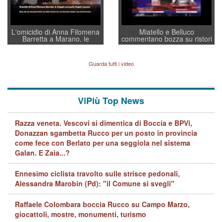
L'omicidio di Anna Filomena
Miatello e Belluco
Barretta a Marano, le
commentano bozza su ristori
indagini dei carabinieri di
BPVi e Veneto Banca
Vicenza sul marito Angelo
Lavarra: più avvincenti di
Guarda tutti i video
quelle di... Barbara D'Urso
ViPiù Top News
Razza veneta. Vescovi si dimentica di Boccia e BPVi,
Donazzan sgambetta Rucco per un posto in provincia
come fece con Berlato per una seggiola nel sistema
Galan. E Zaia...?
Ennesimo ciclista travolto sulle strisce pedonali,
Alessandra Marobin (Pd): "il Comune si svegli"
Raffaele Colombara boccia Rucco su Campo Marzo,
giocattoli, mostre, monumenti, turismo