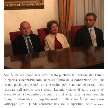
Il Corriere del Veneto
Non Ã¨ da ora, dopo aver letto quanto pubblica
VicenzaPiu.com
Fondazione Roi
(e
riporta
, ndr) sul futuro della
, che
ho non poche perplessitÃ circa le scelte, giÃ ventilate nel passato e ora
ritrovate nell'articolo sopra citato. La mia visione di tutto quanto Ã¨
avvenuto nella Fondazione in questi ultimi anni, parte da una cosa che
marchese
ritengo fondamentale: il rispetto assoluto della volontÃ del
Giuseppe Roi
. Quindi considero basilare il ripristino della
mission