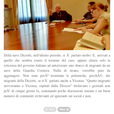
Della nave Diciotti, nell'ultimo periodo, si Ã¨ parlato molto. E, arrivati a
quello che sembra essere il termine del caso, appare chiara solo la
reticenza del governo italiano ad autorizzare uno sbarco di migranti da un
nave della Guardia Costiera. Nulla di strano, verrebbe pure da
aggiungere. Non sono perÃ² terminate le polemiche, perchÃ©, dei
migranti della Diciotti, se n'Ã¨ parlato anche a Vicenza. "Quatto migranti
arriveranno a Vicenza, ospitati dalla Diocesi" titolavano i giornali non
piÃ¹ di cinque giorni fa, scatenando poche discussioni sensate e un buon
numero di commenti irrilevanti ed ignoranti sui social e non.