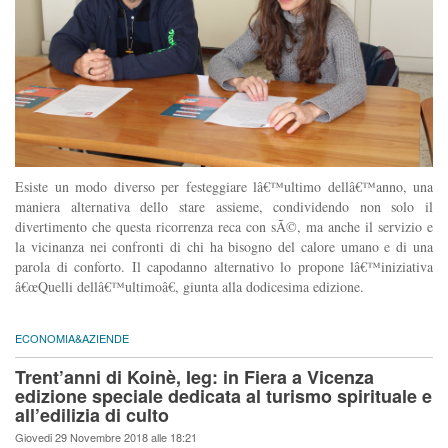
Esiste un modo diverso per festeggiare lâ€™ultimo dellâ€™anno, una
maniera alternativa dello stare assieme, condividendo non solo il
divertimento che questa ricorrenza reca con sÃ©, ma anche il servizio e
la vicinanza nei confronti di chi ha bisogno del calore umano e di una
parola di conforto. Il capodanno alternativo lo propone lâ€™iniziativa
â€œQuelli dellâ€™ultimoâ€, giunta alla dodicesima edizione.
ECONOMIA&AZIENDE
Trent’anni di Koinè, Ieg: in Fiera a Vicenza
edizione speciale dedicata al turismo spirituale e
all’edilizia di culto
Giovedi 29 Novembre 2018 alle 18:21