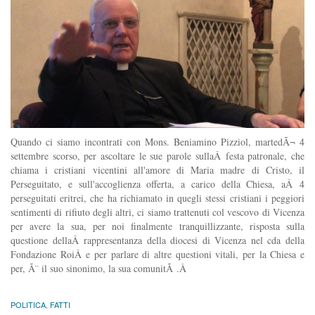
Quando ci siamo incontrati con Mons. Beniamino Pizziol, martedÃ¬ 4
settembre scorso, per ascoltare le sue parole sullaÂ festa patronale, che
chiama i cristiani vicentini all'amore di Maria madre di Cristo, il
Perseguitato, e sull'accoglienza offerta, a carico della Chiesa, aÂ 4
perseguitati eritrei, che ha richiamato in quegli stessi cristiani i peggiori
sentimenti di rifiuto degli altri, ci siamo trattenuti col vescovo di Vicenza
per avere la sua, per noi finalmente tranquillizzante, risposta sulla
questione dellaÂ rappresentanza della diocesi di Vicenza nel cda della
Fondazione RoiÂ e per parlare di altre questioni vitali, per la Chiesa e
per, Ã¨ il suo sinonimo, la sua comunitÃ .Â
POLITICA
,
FATTI