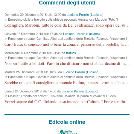
Commenti degli utenti
Domenica 30 Dicembre 2018 alle 13:00 da
Luciano Parolin (Luciano)
In Ennesimo ciclista travolto sulle strisce pedonali, Alessandra Marobin (Pd): "il
Comune si svegli"
Consigliera Marobin, tutte le cose da Lei evidenziate, sono opera del suo ex Assessore e compagno di Partito Antonio Marco Dalla Pozza Assessore alla "progettazione" di piste ciclabili e altre porcherie. A lui manderei il conto da saldare per incidenti e danni alle persone. E' ora che "finiamola." Avete perso rassegnatevi. qui IL SINDACO RUCCO NON C'ENTRA PER NIENTE. CAPITO!!!!!!!! Amen.
Giovedi 27 Dicembre 2018 alle 17:38 da
Luciano Parolin (Luciano)
In Panettone e ruspe, Comitato Albera al cantiere della Bretella. Rolando: "rispettare il
cronoprogramma"
Caro fratuck, conosco molto bene la zona, il percorso della bretella, la situazione dei cittadini, abito in Viale Trento. A partire dal 2003 ho partecipato al Comitato di Maddalene pro bretella, e a riunioni propositive per apportare modifiche al progetto. Numerose mie foto del territorio sono arrivate a Roma, altri miei interventi (non graditi dalla Sx) sono stati pubblicati dal GdV, assieme ad altri come Ciro Asproso, ora favorevole alla bretella. Ho partecipato alla raccolta firme per la chiusura della strada x 5 giorni eseguita dal Sindaco Hullwech per sforamento 180 Micro/g. Pertanto come impegno per la tematica sono apposto con la coscienza. Ora il Progetto è partito, fine! Voglio dire che la nuova Giunta "comunale" non c'entra più. L'opera sarà "malauguratamente" eseguita, ma non con il mio placet. Il Consigliere Comunale dovrebbe capire che la campagna elettorale è finita, con buona pace di tutti. Quello che invece dovrebbe interessare è la proprietà della strada, dall'uscita autostradale Ovest, sino alla Rotatoria dell'Albara, vi sono tre possessori: Autostrade SpA; La Provincia, il Comune. Come la mettiamo per il futuro ? I costi, da 50 sono saliti a 100 milioni di € come dire 20 milioni a KM (!) da non credere. Comunque si farà. Ma nessuno canti Vittoria, anzi meglio non farne un ulteriore fatto "partitico" per questioni elettorali o di seggio. Se mi manda la sua mail, sono disponibile ad inviare i documenti e le foto sopra descritte. Con ossequi, Luciano Parolin
Mercoledi 26 Dicembre 2018 alle 21:41 da
fratuck
In Panettone e ruspe, Comitato Albera al cantiere della Bretella. Rolando: "rispettare il
cronoprogramma"
Non sarà utile a lei dott. Parolin che di sicuro non ci abita, decine di migliaia di TIR, automobili e padroncini che passano quotidianamente per una strada appena rotabile, non è più possibile stendere i panni, attraversare la strada senza rischiare la morte, le case stanno crepando, i tempi sono cambiati e la bretella non passerà assolutamente per maddalene (ma cosa sta a dire?!), dia invece responsabilità a chi ha costruito tagliando la strada che doveva invece terminare a isola vicentina e non al moracchino lasciando Motta di Costabissara ancora in panne di traffico. I tempi sono cambiati dottore e se l'anagrafe della vita stagna nell'essere umano impressioni conservatrici, la società non le considera perchè va avanti, si industrializza e ha bisogno di infrastrutture e di sviluppo. Ultima considerazione, se è geloso di Rolando perchè vede in lui solo campagne politiche mentre si difendono i SOLI diritti dei cittadini, la preghiamo faccia considerazioni più appropriate. Saluti e complimenti per i suoi scritti.
Martedi 25 Dicembre 2018 alle 16:38 da
Luciano Parolin (Luciano)
In Panettone e ruspe, Comitato Albera al cantiere della Bretella. Rolando: "rispettare il
cronoprogramma"
Sarebbe ora che il consigliere comunale Pidino, ponesse termine alla campagna elettorale nel territorio del suo seggio Villaggio del Sole. La tiraca è iniziata, distruggerà 6 km di prateria ovest della città, ricca di fonti e sorgenti d'acqua. I cittadini di Maddalene non avranno più Pace la notte. Molta colpa per la costruzione di questa Strada è proprio del signor Rolando,dei suoi gazebo mobili e che vuol far passare questa opera VANDALICA come progetto "utile" a chi ? Non è cosa seria sig. Rolando!
Lunedi 24 Dicembre 2018 alle 14:06 da
Luciano Parolin (Luciano)
In Mostra "Il trionfo del colore", Giovanni Rolando: la paura di volare di Rucco
Vorrei sapere dal C.C. Rolando cosa intende per Cultura ? Forse tarallucci, vino e sagre, o spaghetti tricolori del PD ? Il continuo (s)parlare della mostra a Palazzo Chiericati caro consigliere DANNEGGIA FORTEMENTE l'immagine della città TUTTA e fa deviare i consensi che in RUSSIA (badi bene ex U.R.S.S.) sono ECCELLENTI. A livello artistico l'evento è di alta Valenza culturale, COMPITO di Tutta la Cittadinanza fare il possibile per propagandare l'iniziativa senza farne UN CASO PARTITICO come fa Lei da sempre. Meno Gazebo + Partecipazione! E così sia. Amen.
Edicola online