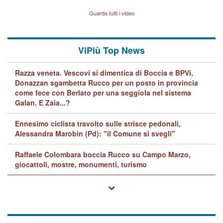
Vicenza sul marito Angelo
Lavarra: più avvincenti di
Guarda tutti i video
quelle di... Barbara D'Urso
ViPiù Top News
Razza veneta. Vescovi si dimentica di Boccia e BPVi,
Donazzan sgambetta Rucco per un posto in provincia
come fece con Berlato per una seggiola nel sistema
Galan. E Zaia...?
Ennesimo ciclista travolto sulle strisce pedonali,
Alessandra Marobin (Pd): "il Comune si svegli"
Raffaele Colombara boccia Rucco su Campo Marzo,
giocattoli, mostre, monumenti, turismo