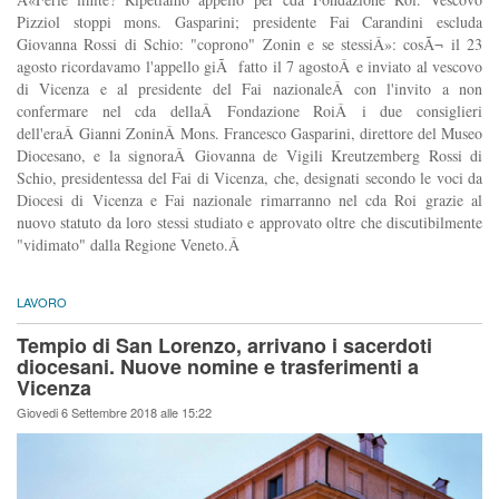
Pizziol stoppi mons. Gasparini; presidente Fai Carandini escluda
Giovanna Rossi di Schio: "coprono" Zonin e se stessiÂ»: cosÃ¬ il 23
agosto ricordavamo l'appello giÃ fatto il 7 agostoÂ e inviato al vescovo
di Vicenza e al presidente del Fai nazionaleÂ con l'invito a non
confermare nel cda dellaÂ Fondazione RoiÂ i due consiglieri
dell'eraÂ Gianni ZoninÂ Mons. Francesco Gasparini, direttore del Museo
Diocesano, e la signoraÂ Giovanna de Vigili Kreutzemberg Rossi di
Schio, presidentessa del Fai di Vicenza, che, designati secondo le voci da
Diocesi di Vicenza e Fai nazionale rimarranno nel cda Roi grazie al
nuovo statuto da loro stessi studiato e approvato oltre che discutibilmente
"vidimato" dalla Regione Veneto.Â
LAVORO
Tempio di San Lorenzo, arrivano i sacerdoti
diocesani. Nuove nomine e trasferimenti a
Vicenza
Giovedi 6 Settembre 2018 alle 15:22