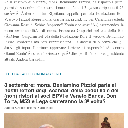
Se il vescovo di Vicenza, mons. Beniamino Pizziol, ha risposto i primi
giorni di settembre alla nostra domanda (fatta il 7 agosto e ripetuta il 23
cosÃ¬:Â Â«Ferie finite? Ripetiamo appello per cda Fondazione Roi.
Vescovo Pizziol stoppi mons. Gasparini; presidente Fai Carandini escluda
Giovanna Rossi di Schio: "coprono" Zonin e se stessi"Â») assumendosi la
piena responsabilitÃ di mons. Francesco Gasparini nel cda della Roi
(Â«Mons. Gasparini nel cda della Fondazione Roi? Il vescovo Beniamino
Pizziol conferma ma "ora rappresenterÃ la diocesi di Vicenza che gli
darÃ gli input. Il primo: approvare l'azione di responsabilitÃ contro
Gianni Zonin"Â»), non lo stesso si puÃ² dire per il Fai e il suo presidente
attuale Andrea Carandini.
POLITICA
,
FATTI
,
ECONOMIA&AZIENDE
8 settembre: mons. Beniamino Pizziol parla ai
nostri lettori degli scandali della pedofilia e dei
(non) ristori ai soci BPVi e Veneto Banca. Don
Torta, M5S e Lega canteranno la 3ª volta?
Sabato 8 Settembre 2018 alle 10:51