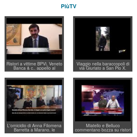
PiùTV
Ristori a vittime BPVi, Veneto
Viaggio nella baraccopoli di
Banca & c., appello al
via Giuriato a San Pio X.
sottosegretario Alessio
Vicenza ai Vicentini: “faremo
Villarosa: per mettere ordine
un regalo di Natale ai
convochi con Di Maio CNCU
residenti”
a supporto della cabina di
regia al Mef
L'omicidio di Anna Filomena
Miatello e Belluco
Barretta a Marano, le
commentano bozza su ristori
indagini dei carabinieri di
BPVi e Veneto Banca