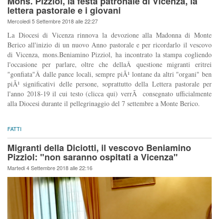
Mons. Pizziol, la festa patronale di Vicenza, la
lettera pastorale e i giovani
Mercoledi 5 Settembre 2018 alle 22:27
La Diocesi di Vicenza rinnova la devozione alla Madonna di Monte
Berico all'inizio di un nuovo Anno pastorale e per ricordarlo il vescovo
di Vicenza, mons.Beniamino Pizziol, ha incontrato la stampa cogliendo
l'occasione per parlare, oltre che dellaÂ questione migranti eritrei
"gonfiata"Â dalle pance locali, sempre piÃ¹ lontane da altri "organi" ben
piÃ¹ significativi delle persone, soprattutto della Lettera pastorale per
l'anno 2018-19 il cui testo (clicca qui) verrÃ consegnato ufficialmente
alla Diocesi durante il pellegrinaggio del 7 settembre a Monte Berico.
FATTI
Migranti della Diciotti, il vescovo Beniamino
Pizziol: "non saranno ospitati a Vicenza"
Martedi 4 Settembre 2018 alle 22:16