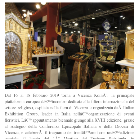
Dal 16 al 18 febbraio 2019 torna a Vicenza KoinÃ¨, la principale
piattaforma europea dâ€™incontro dedicata alla filiera internazionale del
settore religioso, ospitata nella fiera di Vicenza e organizzata daÂ Italian
Exhibition Group, leader in Italia nellâ€™organizzazione di eventi
fieristici. Lâ€™appuntamento biennale giunge alla XVIII edizione, grazie
al sostegno della Conferenza Episcopale Italiana e della Diocesi di
Vicenza, e celebrerÃ il traguardo dei trentâ€™anni con unâ€™edizione
speciale: il lancio del 1Â° Meeting del Turismo Spirituale, in