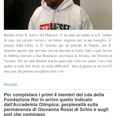
Rachid Arma Ã¨ nativo del Marocco. A sei anni suo padre se n'Ã¨ andato
di casa, per cercare lavoro e un futuro migliore per la sua famiglia. Ãˆ
passato dalla Libia, si Ã¨ fermato per un periodo in Tunisia, ma Ã¨
ripartito ancora, per arrivare con un barcone in Italia, fino a quel lavoro
in fabbrica trovato a San Bonifacio, provincia di Verona, ma Diocesi di
Vicenza. Per tre anni Rachid non ha quasi mai visto suo padre. Lui e sua
madre si sono fatti forza, tra mille difficoltÃ , fino al giorno in cui trovÃ²
una casa che potesse accogliere tutti e tre.
POLITICA
Per completare i primi 4 membri del cda della
Fondazione Roi in arrivo quello indicato
dall'Accademia Olimpica: perplessità sulla
permanenza di Giovanna Rossi di Schio e sugli
enti che nominano