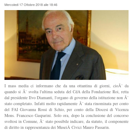
Mercoledi 17 Ottobre 2018 alle 18:46
I mass media ci informano che da una ottantina di giorni, cioÃ¨ da
quando si Ã¨ svolta l'ultima seduta del CdA della Fondazione Roi, retta
dal presidente Ilvo Diamanti, l'organo di governo della istituzione non Ã¨
stato completato. Infatti molto rapidamente Ã¨ stata rinominata per conto
del FAI Giovanna Rossi di Schio, per conto della Diocesi di Vicenza
Mons. Francesco Gasparini. Solo ora, dopo la conclusione del concorso
svoltosi in Comune, Ã¨ stato possibile indicare, da statuto, il componente
di diritto in rappresentanza dei MuseiÂ Civici Mauro Passarin.