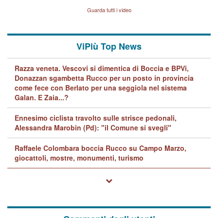
Lavarra: più avvincenti di
Guarda tutti i video
quelle di... Barbara D'Urso
ViPiù Top News
Razza veneta. Vescovi si dimentica di Boccia e BPVi,
Donazzan sgambetta Rucco per un posto in provincia
come fece con Berlato per una seggiola nel sistema
Galan. E Zaia...?
Ennesimo ciclista travolto sulle strisce pedonali,
Alessandra Marobin (Pd): "il Comune si svegli"
Raffaele Colombara boccia Rucco su Campo Marzo,
giocattoli, mostre, monumenti, turismo