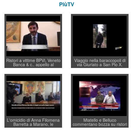
PiùTV
Ristori a vittime BPVi, Veneto
Viaggio nella baraccopoli di
Banca & c., appello al
via Giuriato a San Pio X.
sottosegretario Alessio
Vicenza ai Vicentini: “faremo
Villarosa: per mettere ordine
un regalo di Natale ai
convochi con Di Maio CNCU
residenti”
a supporto della cabina di
regia al Mef
L'omicidio di Anna Filomena
Miatello e Belluco
Barretta a Marano, le
commentano bozza su ristori
indagini dei carabinieri di
BPVi e Veneto Banca
Vicenza sul marito Angelo