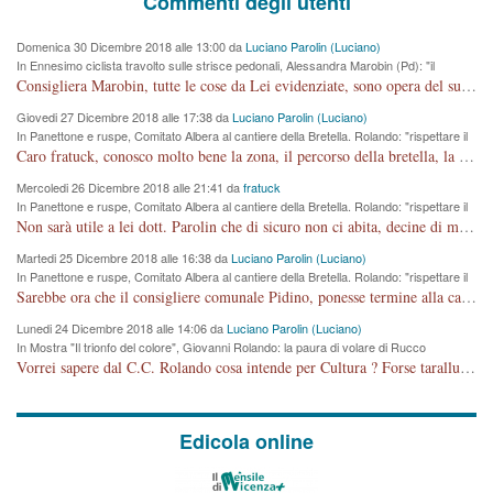
Commenti degli utenti
Domenica 30 Dicembre 2018 alle 13:00 da
Luciano Parolin (Luciano)
In Ennesimo ciclista travolto sulle strisce pedonali, Alessandra Marobin (Pd): "il
Comune si svegli"
Consigliera Marobin, tutte le cose da Lei evidenziate, sono opera del suo ex Assessore e compagno di Partito Antonio Marco Dalla Pozza Assessore alla "progettazione" di piste ciclabili e altre porcherie. A lui manderei il conto da saldare per incidenti e danni alle persone. E' ora che "finiamola." Avete perso rassegnatevi. qui IL SINDACO RUCCO NON C'ENTRA PER NIENTE. CAPITO!!!!!!!! Amen.
Giovedi 27 Dicembre 2018 alle 17:38 da
Luciano Parolin (Luciano)
In Panettone e ruspe, Comitato Albera al cantiere della Bretella. Rolando: "rispettare il
cronoprogramma"
Caro fratuck, conosco molto bene la zona, il percorso della bretella, la situazione dei cittadini, abito in Viale Trento. A partire dal 2003 ho partecipato al Comitato di Maddalene pro bretella, e a riunioni propositive per apportare modifiche al progetto. Numerose mie foto del territorio sono arrivate a Roma, altri miei interventi (non graditi dalla Sx) sono stati pubblicati dal GdV, assieme ad altri come Ciro Asproso, ora favorevole alla bretella. Ho partecipato alla raccolta firme per la chiusura della strada x 5 giorni eseguita dal Sindaco Hullwech per sforamento 180 Micro/g. Pertanto come impegno per la tematica sono apposto con la coscienza. Ora il Progetto è partito, fine! Voglio dire che la nuova Giunta "comunale" non c'entra più. L'opera sarà "malauguratamente" eseguita, ma non con il mio placet. Il Consigliere Comunale dovrebbe capire che la campagna elettorale è finita, con buona pace di tutti. Quello che invece dovrebbe interessare è la proprietà della strada, dall'uscita autostradale Ovest, sino alla Rotatoria dell'Albara, vi sono tre possessori: Autostrade SpA; La Provincia, il Comune. Come la mettiamo per il futuro ? I costi, da 50 sono saliti a 100 milioni di € come dire 20 milioni a KM (!) da non credere. Comunque si farà. Ma nessuno canti Vittoria, anzi meglio non farne un ulteriore fatto "partitico" per questioni elettorali o di seggio. Se mi manda la sua mail, sono disponibile ad inviare i documenti e le foto sopra descritte. Con ossequi, Luciano Parolin
Mercoledi 26 Dicembre 2018 alle 21:41 da
fratuck
In Panettone e ruspe, Comitato Albera al cantiere della Bretella. Rolando: "rispettare il
cronoprogramma"
Non sarà utile a lei dott. Parolin che di sicuro non ci abita, decine di migliaia di TIR, automobili e padroncini che passano quotidianamente per una strada appena rotabile, non è più possibile stendere i panni, attraversare la strada senza rischiare la morte, le case stanno crepando, i tempi sono cambiati e la bretella non passerà assolutamente per maddalene (ma cosa sta a dire?!), dia invece responsabilità a chi ha costruito tagliando la strada che doveva invece terminare a isola vicentina e non al moracchino lasciando Motta di Costabissara ancora in panne di traffico. I tempi sono cambiati dottore e se l'anagrafe della vita stagna nell'essere umano impressioni conservatrici, la società non le considera perchè va avanti, si industrializza e ha bisogno di infrastrutture e di sviluppo. Ultima considerazione, se è geloso di Rolando perchè vede in lui solo campagne politiche mentre si difendono i SOLI diritti dei cittadini, la preghiamo faccia considerazioni più appropriate. Saluti e complimenti per i suoi scritti.
Martedi 25 Dicembre 2018 alle 16:38 da
Luciano Parolin (Luciano)
In Panettone e ruspe, Comitato Albera al cantiere della Bretella. Rolando: "rispettare il
cronoprogramma"
Sarebbe ora che il consigliere comunale Pidino, ponesse termine alla campagna elettorale nel territorio del suo seggio Villaggio del Sole. La tiraca è iniziata, distruggerà 6 km di prateria ovest della città, ricca di fonti e sorgenti d'acqua. I cittadini di Maddalene non avranno più Pace la notte. Molta colpa per la costruzione di questa Strada è proprio del signor Rolando,dei suoi gazebo mobili e che vuol far passare questa opera VANDALICA come progetto "utile" a chi ? Non è cosa seria sig. Rolando!
Lunedi 24 Dicembre 2018 alle 14:06 da
Luciano Parolin (Luciano)
In Mostra "Il trionfo del colore", Giovanni Rolando: la paura di volare di Rucco
Vorrei sapere dal C.C. Rolando cosa intende per Cultura ? Forse tarallucci, vino e sagre, o spaghetti tricolori del PD ? Il continuo (s)parlare della mostra a Palazzo Chiericati caro consigliere DANNEGGIA FORTEMENTE l'immagine della città TUTTA e fa deviare i consensi che in RUSSIA (badi bene ex U.R.S.S.) sono ECCELLENTI. A livello artistico l'evento è di alta Valenza culturale, COMPITO di Tutta la Cittadinanza fare il possibile per propagandare l'iniziativa senza farne UN CASO PARTITICO come fa Lei da sempre. Meno Gazebo + Partecipazione! E così sia. Amen.
Edicola online