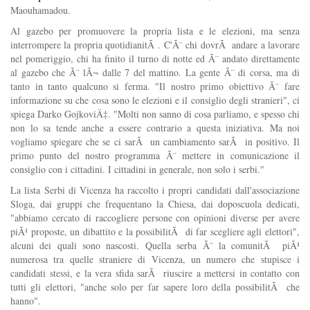
Maouhamadou.
Al gazebo per promuovere la propria lista e le elezioni, ma senza
interrompere la propria quotidianitÃ . C'Ã¨ chi dovrÃ andare a lavorare
nel pomeriggio, chi ha finito il turno di notte ed Ã¨ andato direttamente
al gazebo che Ã¨ lÃ¬ dalle 7 del mattino. La gente Ã¨ di corsa, ma di
tanto in tanto qualcuno si ferma. "Il nostro primo obiettivo Ã¨ fare
informazione su che cosa sono le elezioni e il consiglio degli stranieri", ci
spiega Darko GojkoviÄ‡. "Molti non sanno di cosa parliamo, e spesso chi
non lo sa tende anche a essere contrario a questa iniziativa. Ma noi
vogliamo spiegare che se ci sarÃ un cambiamento sarÃ in positivo. Il
primo punto del nostro programma Ã¨ mettere in comunicazione il
consiglio con i cittadini. I cittadini in generale, non solo i serbi."
La lista Serbi di Vicenza ha raccolto i propri candidati dall'associazione
Sloga, dai gruppi che frequentano la Chiesa, dai doposcuola dedicati,
"abbiamo cercato di raccogliere persone con opinioni diverse per avere
piÃ¹ proposte, un dibattito e la possibilitÃ di far scegliere agli elettori",
alcuni dei quali sono nascosti. Quella serba Ã¨ la comunitÃ piÃ¹
numerosa tra quelle straniere di Vicenza, un numero che stupisce i
candidati stessi, e la vera sfida sarÃ riuscire a mettersi in contatto con
tutti gli elettori, "anche solo per far sapere loro della possibilitÃ che
hanno".