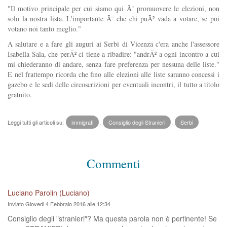
"Il motivo principale per cui siamo qui Ã¨ promuovere le elezioni, non
solo la nostra lista. L'importante Ã¨ che chi puÃ² vada a votare, se poi
votano noi tanto meglio."
A salutare e a fare gli auguri ai Serbi di Vicenza c'era anche l'assessore
Isabella Sala, che perÃ² ci tiene a ribadire: "andrÃ² a ogni incontro a cui
mi chiederanno di andare, senza fare preferenza per nessuna delle liste."
E nel frattempo ricorda che fino alle elezioni alle liste saranno concessi i
gazebo e le sedi delle circoscrizioni per eventuali incontri, il tutto a titolo
gratuito.
Leggi tutti gli articoli su:
immigrati
,
Consiglio degli Stranieri
,
Serbi
Commenti
Luciano Parolin (Luciano)
Inviato Giovedi 4 Febbraio 2016 alle 12:34
Consiglio degli "stranieri"? Ma questa parola non è pertinente! Se