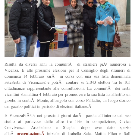
Risulta da diversi anni la comunitÃ di stranieri piÃ¹ numerosa a
Vicenza. E alle prossime elezioni per il Consiglio degli stranieri di
domenica 14 febbraio sarÃ in corsa con una sua lista denominata
â€œSerbi di Vicenzaâ€ e potrÃ contare su 2.043 elettori tra le 105
cittadinanze rappresentante alle consultazioni. La comunitÃ dei serbi
vicentini stamattina 4 febbraio per promuovere la sua lista ha allestito un
gazebo in contrÃ Monte, all'angolo con corso Palladio, un luogo storico
dei gazebo politici in periodo di elezioni italiane.Â
E VicenzaPiÃ¹Tv nei prossimi giorni darÃ parola all'interno del suo
studio ai portavoce delle altre tre liste in competizione, Civica
Convivenza, Arcobaleno e Shapla, dopo aver dato spazio
presentazioneÂ
allaÂ
iniziale di Isabella Sala, Mattia Pilan e Sall