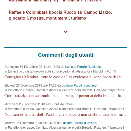
Raffaele Colombara boccia Rucco su Campo Marzo,
giocattoli, mostre, monumenti, turismo
Commenti degli utenti
Domenica 30 Dicembre 2018 alle 13:00 da
Luciano Parolin (Luciano)
In Ennesimo ciclista travolto sulle strisce pedonali, Alessandra Marobin (Pd): "il
Comune si svegli"
Consigliera Marobin, tutte le cose da Lei evidenziate, sono opera del suo ex Assessore e compagno di Partito Antonio Marco Dalla Pozza Assessore alla "progettazione" di piste ciclabili e altre porcherie. A lui manderei il conto da saldare per incidenti e danni alle persone. E' ora che "finiamola." Avete perso rassegnatevi. qui IL SINDACO RUCCO NON C'ENTRA PER NIENTE. CAPITO!!!!!!!! Amen.
Giovedi 27 Dicembre 2018 alle 17:38 da
Luciano Parolin (Luciano)
In Panettone e ruspe, Comitato Albera al cantiere della Bretella. Rolando: "rispettare il
cronoprogramma"
Caro fratuck, conosco molto bene la zona, il percorso della bretella, la situazione dei cittadini, abito in Viale Trento. A partire dal 2003 ho partecipato al Comitato di Maddalene pro bretella, e a riunioni propositive per apportare modifiche al progetto. Numerose mie foto del territorio sono arrivate a Roma, altri miei interventi (non graditi dalla Sx) sono stati pubblicati dal GdV, assieme ad altri come Ciro Asproso, ora favorevole alla bretella. Ho partecipato alla raccolta firme per la chiusura della strada x 5 giorni eseguita dal Sindaco Hullwech per sforamento 180 Micro/g. Pertanto come impegno per la tematica sono apposto con la coscienza. Ora il Progetto è partito, fine! Voglio dire che la nuova Giunta "comunale" non c'entra più. L'opera sarà "malauguratamente" eseguita, ma non con il mio placet. Il Consigliere Comunale dovrebbe capire che la campagna elettorale è finita, con buona pace di tutti. Quello che invece dovrebbe interessare è la proprietà della strada, dall'uscita autostradale Ovest, sino alla Rotatoria dell'Albara, vi sono tre possessori: Autostrade SpA; La Provincia, il Comune. Come la mettiamo per il futuro ? I costi, da 50 sono saliti a 100 milioni di € come dire 20 milioni a KM (!) da non credere. Comunque si farà. Ma nessuno canti Vittoria, anzi meglio non farne un ulteriore fatto "partitico" per questioni elettorali o di seggio. Se mi manda la sua mail, sono disponibile ad inviare i documenti e le foto sopra descritte. Con ossequi, Luciano Parolin
Mercoledi 26 Dicembre 2018 alle 21:41 da
fratuck
In Panettone e ruspe, Comitato Albera al cantiere della Bretella. Rolando: "rispettare il
cronoprogramma"
Non sarà utile a lei dott. Parolin che di sicuro non ci abita, decine di migliaia di TIR, automobili e padroncini che passano quotidianamente per una strada appena rotabile, non è più possibile stendere i panni, attraversare la strada senza rischiare la morte, le case stanno crepando, i tempi sono cambiati e la bretella non passerà assolutamente per maddalene (ma cosa sta a dire?!), dia invece responsabilità a chi ha costruito tagliando la strada che doveva invece terminare a isola vicentina e non al moracchino lasciando Motta di Costabissara ancora in panne di traffico. I tempi sono cambiati dottore e se l'anagrafe della vita stagna nell'essere umano impressioni conservatrici, la società non le considera perchè va avanti, si industrializza e ha bisogno di infrastrutture e di sviluppo. Ultima considerazione, se è geloso di Rolando perchè vede in lui solo campagne politiche mentre si difendono i SOLI diritti dei cittadini, la preghiamo faccia considerazioni più appropriate. Saluti e complimenti per i suoi scritti.
Martedi 25 Dicembre 2018 alle 16:38 da
Luciano Parolin (Luciano)
In Panettone e ruspe, Comitato Albera al cantiere della Bretella. Rolando: "rispettare il