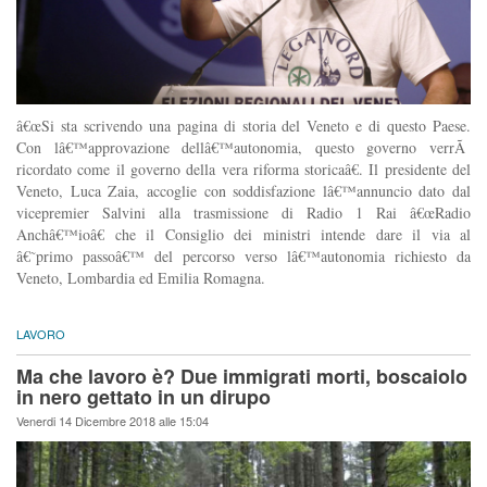
â€œSi sta scrivendo una pagina di storia del Veneto e di questo Paese.
Con lâ€™approvazione dellâ€™autonomia, questo governo verrÃ
ricordato come il governo della vera riforma storicaâ€. Il presidente del
Veneto, Luca Zaia, accoglie con soddisfazione lâ€™annuncio dato dal
vicepremier Salvini alla trasmissione di Radio 1 Rai â€œRadio
Anchâ€™ioâ€ che il Consiglio dei ministri intende dare il via al
â€˜primo passoâ€™ del percorso verso lâ€™autonomia richiesto da
Veneto, Lombardia ed Emilia Romagna.
LAVORO
Ma che lavoro è? Due immigrati morti, boscaiolo
in nero gettato in un dirupo
Venerdi 14 Dicembre 2018 alle 15:04