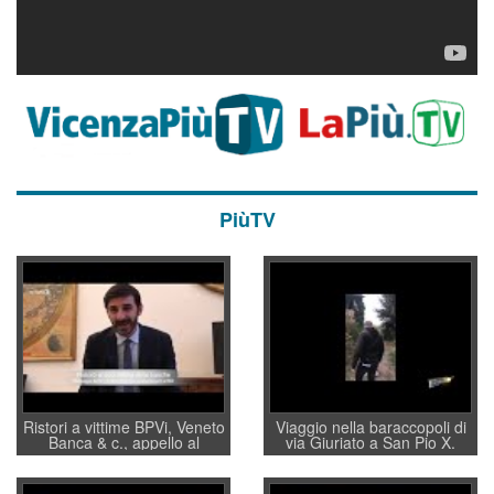
PiùTV
Ristori a vittime BPVi, Veneto
Viaggio nella baraccopoli di
Banca & c., appello al
via Giuriato a San Pio X.
sottosegretario Alessio
Vicenza ai Vicentini: “faremo
Villarosa: per mettere ordine
un regalo di Natale ai
convochi con Di Maio CNCU
residenti”