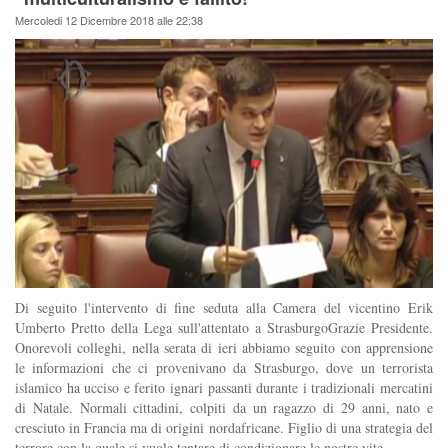
Mercoledi 12 Dicembre 2018 alle 22:38
Di seguito l'intervento di fine seduta alla Camera del vicentino Erik
Umberto Pretto della Lega sull'attentato a StrasburgoGrazie Presidente.
Onorevoli colleghi, nella serata di ieri abbiamo seguito con apprensione
le informazioni che ci provenivano da Strasburgo, dove un terrorista
islamico ha ucciso e ferito ignari passanti durante i tradizionali mercatini
di Natale. Normali cittadini, colpiti da un ragazzo di 29 anni, nato e
cresciuto in Francia ma di origini nordafricane. Figlio di una strategia del
terrore con la quale si vuole tentare di condizionare le nostre vite.