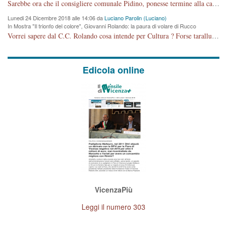
cronoprogramma"
Sarebbe ora che il consigliere comunale Pidino, ponesse termine alla campagna elettorale nel territorio del suo seggio Villaggio del Sole. La tiraca è iniziata, distruggerà 6 km di prateria ovest della città, ricca di fonti e sorgenti d'acqua. I cittadini di Maddalene non avranno più Pace la notte. Molta colpa per la costruzione di questa Strada è proprio del signor Rolando,dei suoi gazebo mobili e che vuol far passare questa opera VANDALICA come progetto "utile" a chi ? Non è cosa seria sig. Rolando!
Lunedi 24 Dicembre 2018 alle 14:06 da
Luciano Parolin (Luciano)
In Mostra "Il trionfo del colore", Giovanni Rolando: la paura di volare di Rucco
Vorrei sapere dal C.C. Rolando cosa intende per Cultura ? Forse tarallucci, vino e sagre, o spaghetti tricolori del PD ? Il continuo (s)parlare della mostra a Palazzo Chiericati caro consigliere DANNEGGIA FORTEMENTE l'immagine della città TUTTA e fa deviare i consensi che in RUSSIA (badi bene ex U.R.S.S.) sono ECCELLENTI. A livello artistico l'evento è di alta Valenza culturale, COMPITO di Tutta la Cittadinanza fare il possibile per propagandare l'iniziativa senza farne UN CASO PARTITICO come fa Lei da sempre. Meno Gazebo + Partecipazione! E così sia. Amen.
Edicola online
VicenzaPiù
Leggi il numero 303