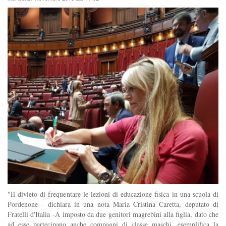
"Il divieto di frequentare le lezioni di educazione fisica in una scuola di
Pordenone - dichiara in una nota Maria Cristina Caretta, deputato di
Fratelli d'Italia -Â imposto da due genitori magrebini alla figlia, dato che
ad esse partecipano anche compagni di classe maschi, esemplifica la