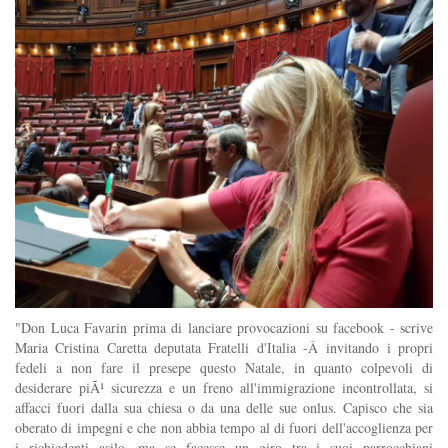
"Don Luca Favarin prima di lanciare provocazioni su facebook - scrive
Maria Cristina Caretta deputata Fratelli d'Italia -Â invitando i propri
fedeli a non fare il presepe questo Natale, in quanto colpevoli di
desiderare piÃ¹ sicurezza e un freno all'immigrazione incontrollata, si
affacci fuori dalla sua chiesa o da una delle sue onlus. Capisco che sia
oberato di impegni e che non abbia tempo al di fuori dell'accoglienza per
i richiedenti asilo, ma se facesse un giro tra i suoi parrocchiani