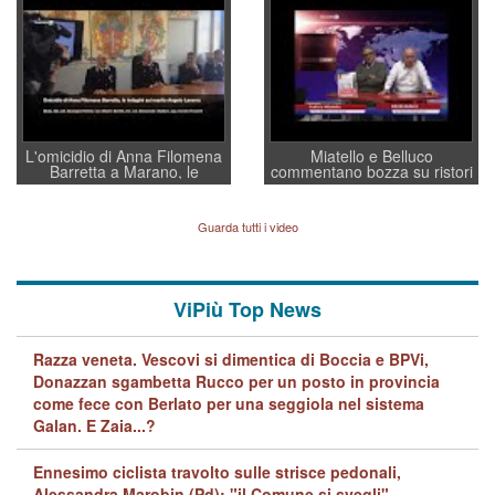
a supporto della cabina di
regia al Mef
L'omicidio di Anna Filomena
Miatello e Belluco
Barretta a Marano, le
commentano bozza su ristori
indagini dei carabinieri di
BPVi e Veneto Banca
Vicenza sul marito Angelo
Lavarra: più avvincenti di
Guarda tutti i video
quelle di... Barbara D'Urso
ViPiù Top News
Razza veneta. Vescovi si dimentica di Boccia e BPVi,
Donazzan sgambetta Rucco per un posto in provincia
come fece con Berlato per una seggiola nel sistema
Galan. E Zaia...?
Ennesimo ciclista travolto sulle strisce pedonali,
Alessandra Marobin (Pd): "il Comune si svegli"