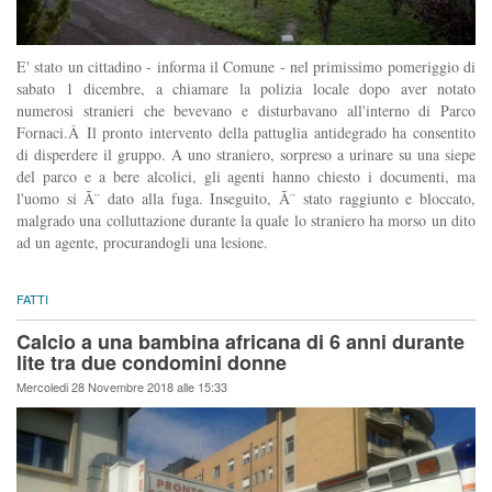
E' stato un cittadino - informa il Comune - nel primissimo pomeriggio di
sabato 1 dicembre, a chiamare la polizia locale dopo aver notato
numerosi stranieri che bevevano e disturbavano all'interno di Parco
Fornaci.Â Il pronto intervento della pattuglia antidegrado ha consentito
di disperdere il gruppo. A uno straniero, sorpreso a urinare su una siepe
del parco e a bere alcolici, gli agenti hanno chiesto i documenti, ma
l'uomo si Ã¨ dato alla fuga. Inseguito, Ã¨ stato raggiunto e bloccato,
malgrado una colluttazione durante la quale lo straniero ha morso un dito
ad un agente, procurandogli una lesione.
FATTI
Calcio a una bambina africana di 6 anni durante
lite tra due condomini donne
Mercoledi 28 Novembre 2018 alle 15:33