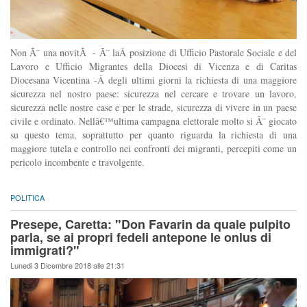
Non Ã¨ una novitÃ - Ã¨ laÂ posizione di Ufficio Pastorale Sociale e del
Lavoro e Ufficio Migrantes della Diocesi di Vicenza e di Caritas
Diocesana Vicentina -Â degli ultimi giorni la richiesta di una maggiore
sicurezza nel nostro paese: sicurezza nel cercare e trovare un lavoro,
sicurezza nelle nostre case e per le strade, sicurezza di vivere in un paese
civile e ordinato. Nellâ€™ultima campagna elettorale molto si Ã¨ giocato
su questo tema, soprattutto per quanto riguarda la richiesta di una
maggiore tutela e controllo nei confronti dei migranti, percepiti come un
pericolo incombente e travolgente.
POLITICA
Presepe, Caretta: "Don Favarin da quale pulpito
parla, se ai propri fedeli antepone le onlus di
immigrati?"
Lunedi 3 Dicembre 2018 alle 21:31