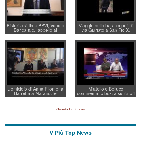
Ristori a vittime BPVi, Veneto
Viaggio nella baraccopoli di
Banca & c., appello al
via Giuriato a San Pio X.
sottosegretario Alessio
Vicenza ai Vicentini: “faremo
Villarosa: per mettere ordine
un regalo di Natale ai
convochi con Di Maio CNCU
residenti”
a supporto della cabina di
regia al Mef
L'omicidio di Anna Filomena
Miatello e Belluco
Barretta a Marano, le
commentano bozza su ristori
indagini dei carabinieri di
BPVi e Veneto Banca
Vicenza sul marito Angelo
Lavarra: più avvincenti di
Guarda tutti i video
quelle di... Barbara D'Urso
ViPiù Top News