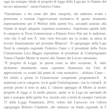
oggi un sostegno ideale al progetto di legge della Lega per lo Statuto del
lavoro autonomo", inizia Federico Caner.
"Garantiamo, a lui come alle altre categorie, che andremo avanti e
porteremo a termine l'approvazione normativa di questo strumento
importantissimo per il Welfare delle partite Iva, cercando assieme alla
Giunta di dargli adeguata copertura economica. Aspettiamo quindi tutte
le categorie in Terza Commissione a Palazzo Ferro Fini per le audizioni,
visto che il pdl non Ã¨ stato certo bocciato ma va avanti, in attesa di
trovare finanziamento nel prossimo Bilancio". Il capogruppo della Lega
Nord in consiglio regionale Federico Caner e il presidente della Terza
Commissione Luca Baggio rispondono al presidente di Confartigianato
Veneto Claudio Miotto in merito allo Statuto del Lavoro autonomo.
"Il progetto di Legge, in questa come in altre occasioni, Ã¨ stato
dichiarato attualmente senza copertura finanziaria ma l'iter di
approvazione va avanti dal punto di vista normativo - dichiara Caner -.
Ed infatti a giorni la Commissione competente programmerÃ le
audizioni con le categorie, tra le quali Confartigianato, con la volontÃ di
portare presto il testo in aula. L' odierno appoggio di Miotto al nostro
progetto di legge ci fa molto piacere, anche se la Lega sta operando da
anni a sostegno delle partite Iva: ricordo solo a titolo di esempio l'articolo
72 della Legge Finanziaria 2010, voluto dal Carroccio con l'allora
capogruppo Roberto Ciambetti, che istituisce un fondo regionale di 5