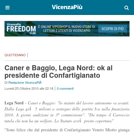
|
QUOTIDIANO
Caner e Baggio, Lega Nord: ok al
presidente di Confartigianato
Di
Redazione VicenzaPiÃ¹
|
Lunedi 25 Ottobre 2010 alle 22:18
0 commenti
Lega Nord
-
Caner e Baggio: "lo statuto del lavoro autonomo va avanti.
Dalla Lega giÃ 5 milioni a sostegno delle partite Iva nella finanziaria
2010. A giorni audizioni in 3^ commissione". "Da tempo il Carroccio
tutela chi non ha un welfare. Lo Statuto avrÃ presto copertura"
"Sono felice che dal presidente di Confartigianato Veneto Miotto giunga