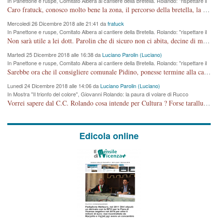
In Panettone e ruspe, Comitato Albera al cantiere della Bretella. Rolando: "rispettare il
cronoprogramma"
Caro fratuck, conosco molto bene la zona, il percorso della bretella, la situazione dei cittadini, abito in Viale Trento. A partire dal 2003 ho partecipato al Comitato di Maddalene pro bretella, e a riunioni propositive per apportare modifiche al progetto. Numerose mie foto del territorio sono arrivate a Roma, altri miei interventi (non graditi dalla Sx) sono stati pubblicati dal GdV, assieme ad altri come Ciro Asproso, ora favorevole alla bretella. Ho partecipato alla raccolta firme per la chiusura della strada x 5 giorni eseguita dal Sindaco Hullwech per sforamento 180 Micro/g. Pertanto come impegno per la tematica sono apposto con la coscienza. Ora il Progetto è partito, fine! Voglio dire che la nuova Giunta "comunale" non c'entra più. L'opera sarà "malauguratamente" eseguita, ma non con il mio placet. Il Consigliere Comunale dovrebbe capire che la campagna elettorale è finita, con buona pace di tutti. Quello che invece dovrebbe interessare è la proprietà della strada, dall'uscita autostradale Ovest, sino alla Rotatoria dell'Albara, vi sono tre possessori: Autostrade SpA; La Provincia, il Comune. Come la mettiamo per il futuro ? I costi, da 50 sono saliti a 100 milioni di € come dire 20 milioni a KM (!) da non credere. Comunque si farà. Ma nessuno canti Vittoria, anzi meglio non farne un ulteriore fatto "partitico" per questioni elettorali o di seggio. Se mi manda la sua mail, sono disponibile ad inviare i documenti e le foto sopra descritte. Con ossequi, Luciano Parolin
Mercoledi 26 Dicembre 2018 alle 21:41 da
fratuck
In Panettone e ruspe, Comitato Albera al cantiere della Bretella. Rolando: "rispettare il
cronoprogramma"
Non sarà utile a lei dott. Parolin che di sicuro non ci abita, decine di migliaia di TIR, automobili e padroncini che passano quotidianamente per una strada appena rotabile, non è più possibile stendere i panni, attraversare la strada senza rischiare la morte, le case stanno crepando, i tempi sono cambiati e la bretella non passerà assolutamente per maddalene (ma cosa sta a dire?!), dia invece responsabilità a chi ha costruito tagliando la strada che doveva invece terminare a isola vicentina e non al moracchino lasciando Motta di Costabissara ancora in panne di traffico. I tempi sono cambiati dottore e se l'anagrafe della vita stagna nell'essere umano impressioni conservatrici, la società non le considera perchè va avanti, si industrializza e ha bisogno di infrastrutture e di sviluppo. Ultima considerazione, se è geloso di Rolando perchè vede in lui solo campagne politiche mentre si difendono i SOLI diritti dei cittadini, la preghiamo faccia considerazioni più appropriate. Saluti e complimenti per i suoi scritti.
Martedi 25 Dicembre 2018 alle 16:38 da
Luciano Parolin (Luciano)
In Panettone e ruspe, Comitato Albera al cantiere della Bretella. Rolando: "rispettare il
cronoprogramma"
Sarebbe ora che il consigliere comunale Pidino, ponesse termine alla campagna elettorale nel territorio del suo seggio Villaggio del Sole. La tiraca è iniziata, distruggerà 6 km di prateria ovest della città, ricca di fonti e sorgenti d'acqua. I cittadini di Maddalene non avranno più Pace la notte. Molta colpa per la costruzione di questa Strada è proprio del signor Rolando,dei suoi gazebo mobili e che vuol far passare questa opera VANDALICA come progetto "utile" a chi ? Non è cosa seria sig. Rolando!
Lunedi 24 Dicembre 2018 alle 14:06 da
Luciano Parolin (Luciano)
In Mostra "Il trionfo del colore", Giovanni Rolando: la paura di volare di Rucco
Vorrei sapere dal C.C. Rolando cosa intende per Cultura ? Forse tarallucci, vino e sagre, o spaghetti tricolori del PD ? Il continuo (s)parlare della mostra a Palazzo Chiericati caro consigliere DANNEGGIA FORTEMENTE l'immagine della città TUTTA e fa deviare i consensi che in RUSSIA (badi bene ex U.R.S.S.) sono ECCELLENTI. A livello artistico l'evento è di alta Valenza culturale, COMPITO di Tutta la Cittadinanza fare il possibile per propagandare l'iniziativa senza farne UN CASO PARTITICO come fa Lei da sempre. Meno Gazebo + Partecipazione! E così sia. Amen.
Edicola online