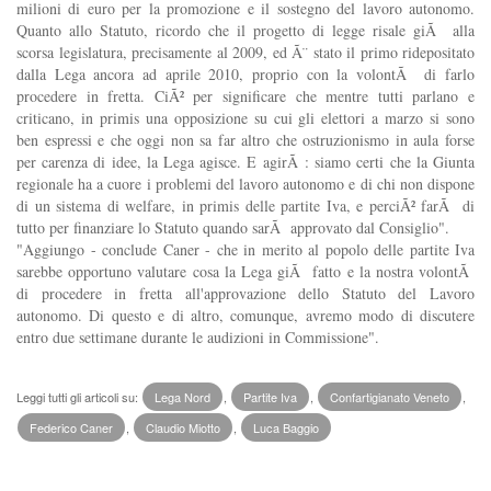
milioni di euro per la promozione e il sostegno del lavoro autonomo.
Quanto allo Statuto, ricordo che il progetto di legge risale giÃ alla
scorsa legislatura, precisamente al 2009, ed Ã¨ stato il primo ridepositato
dalla Lega ancora ad aprile 2010, proprio con la volontÃ di farlo
procedere in fretta. CiÃ² per significare che mentre tutti parlano e
criticano, in primis una opposizione su cui gli elettori a marzo si sono
ben espressi e che oggi non sa far altro che ostruzionismo in aula forse
per carenza di idee, la Lega agisce. E agirÃ : siamo certi che la Giunta
regionale ha a cuore i problemi del lavoro autonomo e di chi non dispone
di un sistema di welfare, in primis delle partite Iva, e perciÃ² farÃ di
tutto per finanziare lo Statuto quando sarÃ approvato dal Consiglio".
"Aggiungo - conclude Caner - che in merito al popolo delle partite Iva
sarebbe opportuno valutare cosa la Lega giÃ fatto e la nostra volontÃ
di procedere in fretta all'approvazione dello Statuto del Lavoro
autonomo. Di questo e di altro, comunque, avremo modo di discutere
entro due settimane durante le audizioni in Commissione".
Leggi tutti gli articoli su:
Lega Nord
,
Partite Iva
,
Confartigianato Veneto
,
Federico Caner
,
Claudio Miotto
,
Luca Baggio