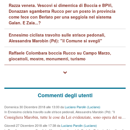
Razza veneta. Vescovi si dimentica di Boccia e BPVi,
Donazzan sgambetta Rucco per un posto in provincia
come fece con Berlato per una seggiola nel sistema
Galan. E Zaia...?
Ennesimo ciclista travolto sulle strisce pedonali,
Alessandra Marobin (Pd): "il Comune si svegli"
Raffaele Colombara boccia Rucco su Campo Marzo,
giocattoli, mostre, monumenti, turismo
Commenti degli utenti
Domenica 30 Dicembre 2018 alle 13:00 da
Luciano Parolin (Luciano)
In Ennesimo ciclista travolto sulle strisce pedonali, Alessandra Marobin (Pd): "il
Comune si svegli"
Consigliera Marobin, tutte le cose da Lei evidenziate, sono opera del suo ex Assessore e compagno di Partito Antonio Marco Dalla Pozza Assessore alla "progettazione" di piste ciclabili e altre porcherie. A lui manderei il conto da saldare per incidenti e danni alle persone. E' ora che "finiamola." Avete perso rassegnatevi. qui IL SINDACO RUCCO NON C'ENTRA PER NIENTE. CAPITO!!!!!!!! Amen.
Giovedi 27 Dicembre 2018 alle 17:38 da
Luciano Parolin (Luciano)