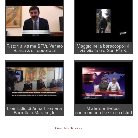
Ristori a vittime BPVi, Veneto
Viaggio nella baraccopoli di
Banca & c., appello al
via Giuriato a San Pio X.
sottosegretario Alessio
Vicenza ai Vicentini: “faremo
Villarosa: per mettere ordine
un regalo di Natale ai
convochi con Di Maio CNCU
residenti”
a supporto della cabina di
regia al Mef
L'omicidio di Anna Filomena
Miatello e Belluco
Barretta a Marano, le
commentano bozza su ristori
indagini dei carabinieri di
BPVi e Veneto Banca
Vicenza sul marito Angelo
Lavarra: più avvincenti di
Guarda tutti i video
quelle di... Barbara D'Urso