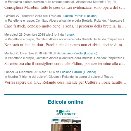
In Ennesimo ciclista travolto sulle strisce pedonali, Alessandra Marobin (Pd): "il
Comune si svegli"
Consigliera Marobin, tutte le cose da Lei evidenziate, sono opera del suo ex Assessore e compagno di Partito Antonio Marco Dalla Pozza Assessore alla "progettazione" di piste ciclabili e altre porcherie. A lui manderei il conto da saldare per incidenti e danni alle persone. E' ora che "finiamola." Avete perso rassegnatevi. qui IL SINDACO RUCCO NON C'ENTRA PER NIENTE. CAPITO!!!!!!!! Amen.
Giovedi 27 Dicembre 2018 alle 17:38 da
Luciano Parolin (Luciano)
In Panettone e ruspe, Comitato Albera al cantiere della Bretella. Rolando: "rispettare il
cronoprogramma"
Caro fratuck, conosco molto bene la zona, il percorso della bretella, la situazione dei cittadini, abito in Viale Trento. A partire dal 2003 ho partecipato al Comitato di Maddalene pro bretella, e a riunioni propositive per apportare modifiche al progetto. Numerose mie foto del territorio sono arrivate a Roma, altri miei interventi (non graditi dalla Sx) sono stati pubblicati dal GdV, assieme ad altri come Ciro Asproso, ora favorevole alla bretella. Ho partecipato alla raccolta firme per la chiusura della strada x 5 giorni eseguita dal Sindaco Hullwech per sforamento 180 Micro/g. Pertanto come impegno per la tematica sono apposto con la coscienza. Ora il Progetto è partito, fine! Voglio dire che la nuova Giunta "comunale" non c'entra più. L'opera sarà "malauguratamente" eseguita, ma non con il mio placet. Il Consigliere Comunale dovrebbe capire che la campagna elettorale è finita, con buona pace di tutti. Quello che invece dovrebbe interessare è la proprietà della strada, dall'uscita autostradale Ovest, sino alla Rotatoria dell'Albara, vi sono tre possessori: Autostrade SpA; La Provincia, il Comune. Come la mettiamo per il futuro ? I costi, da 50 sono saliti a 100 milioni di € come dire 20 milioni a KM (!) da non credere. Comunque si farà. Ma nessuno canti Vittoria, anzi meglio non farne un ulteriore fatto "partitico" per questioni elettorali o di seggio. Se mi manda la sua mail, sono disponibile ad inviare i documenti e le foto sopra descritte. Con ossequi, Luciano Parolin
Mercoledi 26 Dicembre 2018 alle 21:41 da
fratuck
In Panettone e ruspe, Comitato Albera al cantiere della Bretella. Rolando: "rispettare il
cronoprogramma"
Non sarà utile a lei dott. Parolin che di sicuro non ci abita, decine di migliaia di TIR, automobili e padroncini che passano quotidianamente per una strada appena rotabile, non è più possibile stendere i panni, attraversare la strada senza rischiare la morte, le case stanno crepando, i tempi sono cambiati e la bretella non passerà assolutamente per maddalene (ma cosa sta a dire?!), dia invece responsabilità a chi ha costruito tagliando la strada che doveva invece terminare a isola vicentina e non al moracchino lasciando Motta di Costabissara ancora in panne di traffico. I tempi sono cambiati dottore e se l'anagrafe della vita stagna nell'essere umano impressioni conservatrici, la società non le considera perchè va avanti, si industrializza e ha bisogno di infrastrutture e di sviluppo. Ultima considerazione, se è geloso di Rolando perchè vede in lui solo campagne politiche mentre si difendono i SOLI diritti dei cittadini, la preghiamo faccia considerazioni più appropriate. Saluti e complimenti per i suoi scritti.
Martedi 25 Dicembre 2018 alle 16:38 da
Luciano Parolin (Luciano)
In Panettone e ruspe, Comitato Albera al cantiere della Bretella. Rolando: "rispettare il
cronoprogramma"
Sarebbe ora che il consigliere comunale Pidino, ponesse termine alla campagna elettorale nel territorio del suo seggio Villaggio del Sole. La tiraca è iniziata, distruggerà 6 km di prateria ovest della città, ricca di fonti e sorgenti d'acqua. I cittadini di Maddalene non avranno più Pace la notte. Molta colpa per la costruzione di questa Strada è proprio del signor Rolando,dei suoi gazebo mobili e che vuol far passare questa opera VANDALICA come progetto "utile" a chi ? Non è cosa seria sig. Rolando!
Lunedi 24 Dicembre 2018 alle 14:06 da
Luciano Parolin (Luciano)
In Mostra "Il trionfo del colore", Giovanni Rolando: la paura di volare di Rucco
Vorrei sapere dal C.C. Rolando cosa intende per Cultura ? Forse tarallucci, vino e sagre, o spaghetti tricolori del PD ? Il continuo (s)parlare della mostra a Palazzo Chiericati caro consigliere DANNEGGIA FORTEMENTE l'immagine della città TUTTA e fa deviare i consensi che in RUSSIA (badi bene ex U.R.S.S.) sono ECCELLENTI. A livello artistico l'evento è di alta Valenza culturale, COMPITO di Tutta la Cittadinanza fare il possibile per propagandare l'iniziativa senza farne UN CASO PARTITICO come fa Lei da sempre. Meno Gazebo + Partecipazione! E così sia. Amen.
Edicola online