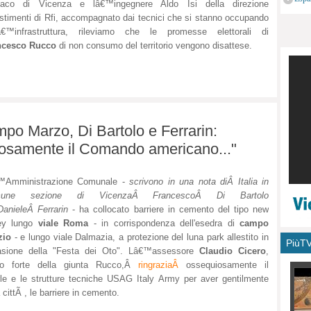
daco di Vicenza e lâ€™ingegnere Aldo Isi della direzione
monu
stimenti di Rfi, accompagnato dai tecnici che si stanno occupando
lâ€™infrastruttura, rileviamo che le promesse elettorali di
ncesco Rucco
di non consumo del territorio vengono disattese.
mpo Marzo, Di Bartolo e Ferrarin:
iosamente il Comando americano..."
™Amministrazione Comunale -
scrivono in una nota diÂ Italia in
une sezione di VicenzaÂ FrancescoÂ Di Bartolo
anieleÂ Ferrarin
- ha collocato barriere in cemento del tipo new
ey lungo
viale Roma
- in corrispondenza dell'esedra di
campo
zio
- e lungo viale Dalmazia, a protezione del luna park allestito in
PiùT
asione della "Festa dei Oto". Lâ€™assessore
Claudio Cicero
,
o forte della giunta Rucco,Â
ringraziaÂ
ossequiosamente il
 e le strutture tecniche USAG Italy Army per aver gentilmente
ittÃ , le barriere in cemento.