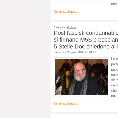
conc
Continua a leggere
Categorie:
Politica
Post fascisti condannati d
si firmano M5S e bocciano 
5 Stelle Doc chiedono ai 
Lunedi 21 Maggio 2018 alle 18:17
Le e
par
pub
co
vist
camp
che 
nazi
Continua a leggere