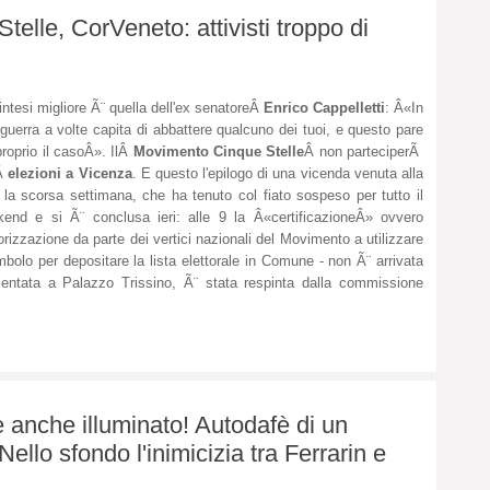
elle, CorVeneto: attivisti troppo di
intesi migliore Ã¨ quella dell'ex senatoreÂ
Enrico Cappelletti
: Â«In
guerra a volte capita di abbattere qualcuno dei tuoi, e questo pare
proprio il casoÂ». IlÂ
Movimento Cinque Stelle
Â non parteciperÃ
eÂ
elezioni a Vicenza
. E questo l'epilogo di una vicenda venuta alla
 la scorsa settimana, che ha tenuto col fiato sospeso per tutto il
end e si Ã¨ conclusa ieri: alle 9 la Â«certificazioneÂ» ovvero
torizzazione da parte dei vertici nazionali del Movimento a utilizzare
imbolo per depositare la lista elettorale in Comune - non Ã¨ arrivata
esentata a Palazzo Trissino, Ã¨ stata respinta dalla commissione
 anche illuminato! Autodafè di un
Nello sfondo l'inimicizia tra Ferrarin e