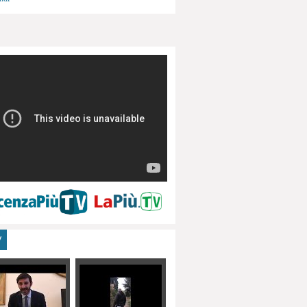
menti, turismo
V