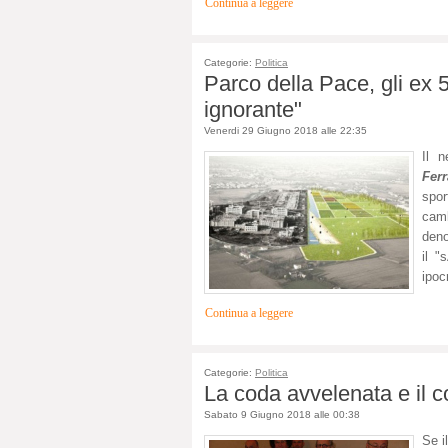
Continua a leggere
Categorie:
Politica
Parco della Pace, gli ex 5
ignorante"
Venerdi 29 Giugno 2018 alle 22:35
Il 
Ferr
spor
cam
deno
il "
ipoc
Continua a leggere
Categorie:
Politica
La coda avvelenata e il c
Sabato 9 Giugno 2018 alle 00:38
Se i