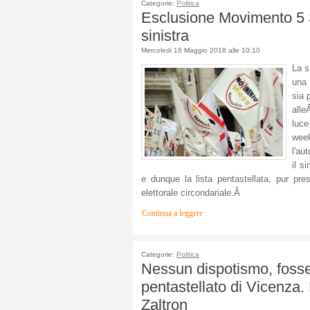
Categorie:
Politica
Esclusione Movimento 5 St
sinistra
Mercoledi 16 Maggio 2018 alle 10:10
La s
una 
sia 
all
luce
week
l'au
il s
e dunque la lista pentastellata, pur pr
elettorale circondariale.Â
Continua a leggere
Categorie:
Politica
Nessun dispotismo, fosse
pentastellato di Vicenza. 
Zaltron