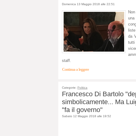
Domenica 13 Maggio 2018 alle 22:51
Non 
una
cong
list
da V
tutt
vice
ammi
staff.
Continua a leggere
Categorie:
Politica
Francesco Di Bartolo "de
simbolicamente... Ma Luig
"fa il governo"
Sabato 12 Maggio 2018 alle 19:52