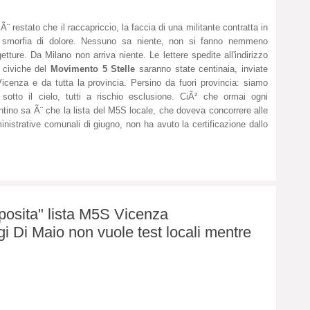
Ã¨ restato che il raccapriccio, la faccia di una militante contratta in
 smorfia di dolore. Nessuno sa niente, non si fanno nemmeno
etture. Da Milano non arriva niente. Le lettere spedite all'indirizzo
e civiche del
Movimento 5 Stelle
saranno state centinaia, inviate
icenza e da tutta la provincia. Persino da fuori provincia: siamo
i sotto il cielo, tutti a rischio esclusione. CiÃ² che ormai ogni
ntino sa Ã¨ che la lista del M5S locale, che doveva concorrere alle
nistrative comunali di giugno, non ha avuto la certificazione dallo
posita" lista M5S Vicenza
i Di Maio non vuole test locali mentre