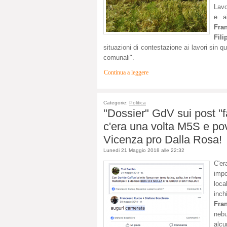
Lavo
e a
Fra
Fili
situazioni di contestazione ai lavori sin qu
comunali".
Continua a leggere
Categorie:
Politica
"Dossier" GdV sui post "f
c'era una volta M5S e po
Vicenza pro Dalla Rosa!
Lunedi 21 Maggio 2018 alle 22:32
C'e
impo
loca
inch
Fra
nebu
alcu