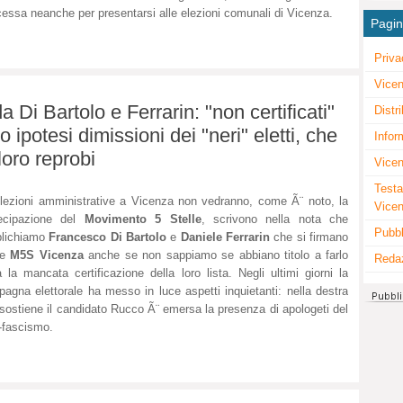
essa neanche per presentarsi alle elezioni comunali di Vicenza.
Pagi
Priva
Vicen
a Di Bartolo e Ferrarin: "non certificati"
Distr
ipotesi dimissioni dei "neri" eletti, che
Infor
loro reprobi
Vicen
Testa
lezioni amministrative a Vicenza non vedranno, come Ã¨ noto, la
Vice
tecipazione del
Movimento 5 Stelle
, scrivono nella nota che
Pubbl
blichiamo
Francesco Di Bartolo
e
Daniele Ferrarin
che si firmano
me
M5S Vicenza
anche se non sappiamo se abbiano titolo a farlo
Reda
a la mancata certificazione della loro lista. Negli ultimi giorni la
agna elettorale ha messo in luce aspetti inquietanti: nella destra
sostiene il candidato Rucco Ã¨ emersa la presenza di apologeti del
-fascismo.