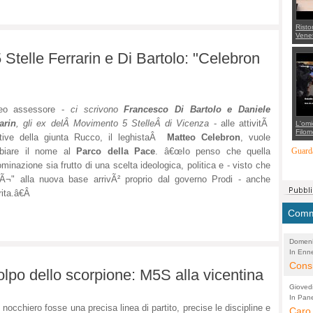
Risto
Venet
appel
Aless
 Stelle Ferrarin e Di Bartolo: "Celebron
mette
con 
suppo
regia
neo assessore -
ci scrivono
Francesco Di Bartolo e Daniele
arin
, gli ex delÂ Movimento 5 StelleÂ di Vicenza
- alle attivitÃ
L'omi
Filom
tive della giunta Rucco, il leghistaÂ
Matteo Celebron
, vuole
Maran
carab
biare il nome al
Parco della Pace
. â€œIo penso che quella
Guarda
marit
minazione sia frutto di una scelta ideologica, politica e - visto che
più a
di...
sÃ¬" alla nuova base arrivÃ² proprio dal governo Prodi - anche
rita.â€Â
Comme
Domeni
In Enne
(Lucian
Alessan
Consi
olpo dello scorpione: M5S alla vicentina
evide
Gioved
Asses
In Pane
(Lucian
l nocchiero fosse una precisa linea di partito, precise le discipline e
Bretell
Caro 
Marco