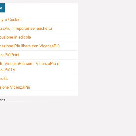
ne
cy e Cookie
zaPiù, il reporter sei anche tu
ibuzione in edicola
mazione Più libera con VicenzaPiù
zaPiùPoint
te VicenzaPiu.com, VicenzaPiù e
nzaPiùTV
icità
zione VicenzaPiù