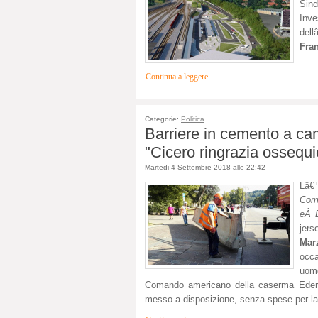
Sin
Inve
del
Fra
Continua a leggere
Categorie:
Politica
Barriere in cemento a ca
"Cicero ringrazia ossequ
Martedi 4 Settembre 2018 alle 22:42
Lâ€
Com
eÂ D
jers
Mar
occ
uom
Comando americano della caserma Ederle
messo a disposizione, senza spese per la c