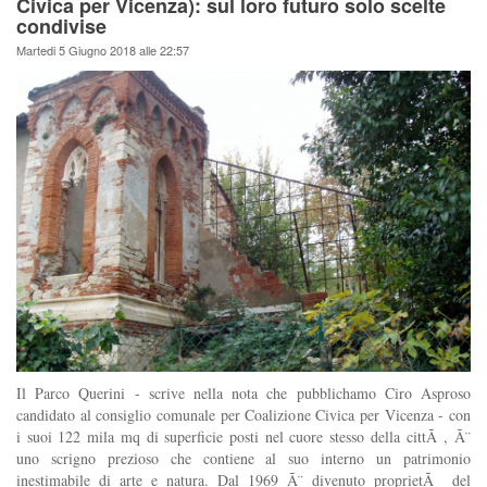
Civica per Vicenza): sul loro futuro solo scelte
condivise
Martedi 5 Giugno 2018 alle 22:57
Il Parco Querini - scrive nella nota che pubblichamo Ciro Asproso
candidato al consiglio comunale per Coalizione Civica per Vicenza - con
i suoi 122 mila mq di superficie posti nel cuore stesso della cittÃ , Ã¨
uno scrigno prezioso che contiene al suo interno un patrimonio
inestimabile di arte e natura. Dal 1969 Ã¨ divenuto proprietÃ del