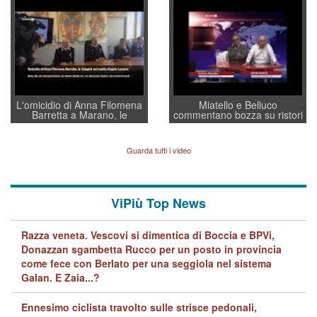
convochi con Di Maio CNCU
residenti”
a supporto della cabina di
regia al Mef
L'omicidio di Anna Filomena
Miatello e Belluco
Barretta a Marano, le
commentano bozza su ristori
indagini dei carabinieri di
BPVi e Veneto Banca
Vicenza sul marito Angelo
Lavarra: più avvincenti di
Guarda tutti i video
quelle di... Barbara D'Urso
ViPiù Top News
Razza veneta. Vescovi si dimentica di Boccia e BPVi,
Donazzan sgambetta Rucco per un posto in provincia
come fece con Berlato per una seggiola nel sistema
Galan. E Zaia...?
Ennesimo ciclista travolto sulle strisce pedonali,