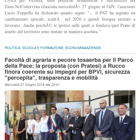
Civica per Vicenza, sulle politiche urbanistiche e sull'utilizzo del
Taser.Nell'intervista rilasciata mercoledÃ¬ 27 giugno al GdV, l'assessore
Lucio Zoppello ha dichiarato quanto segue: "... il PAT ha segnato un
cambiamento epocale; scadrÃ nel 2020 e quindi bisogna iniziare a
lavorarci. Anche perchÃ© le ipotesi sulle quali si fondava quel Piano di
assetto del territorio sono mutate in maniera assoluta."
POLITICA
,
SCUOLA E FORMAZIONE
,
ECONOMIA&AZIENDE
Facoltà di agraria e pecore tosaerba per il Parco
della Pace: la proposta (con Pratesi) a Rucco
finora coerente su impegni per BPVi, sicurezza
"percepita", trasparenza e mobilità
Mercoledi 27 Giugno 2018 alle 23:01