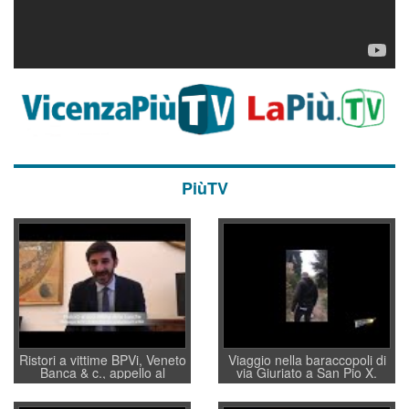
PiùTV
Ristori a vittime BPVi, Veneto
Viaggio nella baraccopoli di
Banca & c., appello al
via Giuriato a San Pio X.
sottosegretario Alessio
Vicenza ai Vicentini: “faremo
Villarosa: per mettere ordine
un regalo di Natale ai