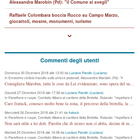
Alessandra Marobin (Pd): "il Comune si svegli"
Raffaele Colombara boccia Rucco su Campo Marzo,
giocattoli, mostre, monumenti, turismo
Commenti degli utenti
Domenica 30 Dicembre 2018 alle 13:00 da
Luciano Parolin (Luciano)
In Ennesimo ciclista travolto sulle strisce pedonali, Alessandra Marobin (Pd): "il
Comune si svegli"
Consigliera Marobin, tutte le cose da Lei evidenziate, sono opera del suo ex Assessore e compagno di Partito Antonio Marco Dalla Pozza Assessore alla "progettazione" di piste ciclabili e altre porcherie. A lui manderei il conto da saldare per incidenti e danni alle persone. E' ora che "finiamola." Avete perso rassegnatevi. qui IL SINDACO RUCCO NON C'ENTRA PER NIENTE. CAPITO!!!!!!!! Amen.
Giovedi 27 Dicembre 2018 alle 17:38 da
Luciano Parolin (Luciano)
In Panettone e ruspe, Comitato Albera al cantiere della Bretella. Rolando: "rispettare il
cronoprogramma"
Caro fratuck, conosco molto bene la zona, il percorso della bretella, la situazione dei cittadini, abito in Viale Trento. A partire dal 2003 ho partecipato al Comitato di Maddalene pro bretella, e a riunioni propositive per apportare modifiche al progetto. Numerose mie foto del territorio sono arrivate a Roma, altri miei interventi (non graditi dalla Sx) sono stati pubblicati dal GdV, assieme ad altri come Ciro Asproso, ora favorevole alla bretella. Ho partecipato alla raccolta firme per la chiusura della strada x 5 giorni eseguita dal Sindaco Hullwech per sforamento 180 Micro/g. Pertanto come impegno per la tematica sono apposto con la coscienza. Ora il Progetto è partito, fine! Voglio dire che la nuova Giunta "comunale" non c'entra più. L'opera sarà "malauguratamente" eseguita, ma non con il mio placet. Il Consigliere Comunale dovrebbe capire che la campagna elettorale è finita, con buona pace di tutti. Quello che invece dovrebbe interessare è la proprietà della strada, dall'uscita autostradale Ovest, sino alla Rotatoria dell'Albara, vi sono tre possessori: Autostrade SpA; La Provincia, il Comune. Come la mettiamo per il futuro ? I costi, da 50 sono saliti a 100 milioni di € come dire 20 milioni a KM (!) da non credere. Comunque si farà. Ma nessuno canti Vittoria, anzi meglio non farne un ulteriore fatto "partitico" per questioni elettorali o di seggio. Se mi manda la sua mail, sono disponibile ad inviare i documenti e le foto sopra descritte. Con ossequi, Luciano Parolin
Mercoledi 26 Dicembre 2018 alle 21:41 da
fratuck
In Panettone e ruspe, Comitato Albera al cantiere della Bretella. Rolando: "rispettare il
cronoprogramma"
Non sarà utile a lei dott. Parolin che di sicuro non ci abita, decine di migliaia di TIR, automobili e padroncini che passano quotidianamente per una strada appena rotabile, non è più possibile stendere i panni, attraversare la strada senza rischiare la morte, le case stanno crepando, i tempi sono cambiati e la bretella non passerà assolutamente per maddalene (ma cosa sta a dire?!), dia invece responsabilità a chi ha costruito tagliando la strada che doveva invece terminare a isola vicentina e non al moracchino lasciando Motta di Costabissara ancora in panne di traffico. I tempi sono cambiati dottore e se l'anagrafe della vita stagna nell'essere umano impressioni conservatrici, la società non le considera perchè va avanti, si industrializza e ha bisogno di infrastrutture e di sviluppo. Ultima considerazione, se è geloso di Rolando perchè vede in lui solo campagne politiche mentre si difendono i SOLI diritti dei cittadini, la preghiamo faccia considerazioni più appropriate. Saluti e complimenti per i suoi scritti.
Martedi 25 Dicembre 2018 alle 16:38 da
Luciano Parolin (Luciano)
In Panettone e ruspe, Comitato Albera al cantiere della Bretella. Rolando: "rispettare il