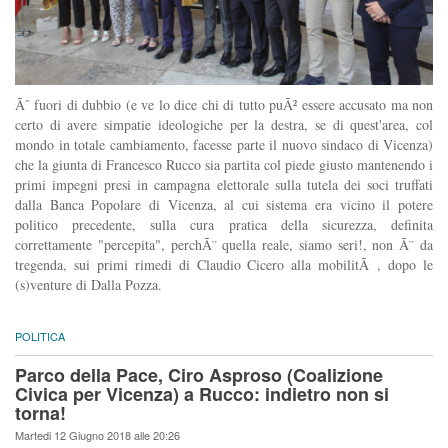
Ãˆ fuori di dubbio (e ve lo dice chi di tutto puÃ² essere accusato ma non
certo di avere simpatie ideologiche per la destra, se di quest'area, col
mondo in totale cambiamento, facesse parte il nuovo sindaco di Vicenza)
che la giunta di Francesco Rucco sia partita col piede giusto mantenendo i
primi impegni presi in campagna elettorale sulla tutela dei soci truffati
dalla Banca Popolare di Vicenza, al cui sistema era vicino il potere
politico precedente, sulla cura pratica della sicurezza, definita
correttamente "percepita", perchÃ¨ quella reale, siamo seri!, non Ã¨ da
tregenda, sui primi rimedi di Claudio Cicero alla mobilitÃ , dopo le
(s)venture di Dalla Pozza.
POLITICA
Parco della Pace, Ciro Asproso (Coalizione
Civica per Vicenza) a Rucco: indietro non si
torna!
Martedi 12 Giugno 2018 alle 20:26