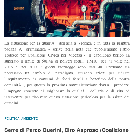
La situazione per la qualitÃ dell'aria a Vicenza e in tutta la pianura
padana Ã¨ drammatica - scrive nella nota che pubblichiamo Fabio
Todesco per Coalizione Civica per Vicenza -; il capoluogo berico ha
superato il limite di 50Î¼g di polveri sottili (PM10) per 71 volte nel
2016 e, nel 2017, i giorni fuorilegge sono stati 90. Crediamo sia
necessario un cambio di paradigma, attuando azioni per ridurre
l'inquinamento da consumi di fonti fossili a beneficio della nostra
comunitÃ , per questo la prossima amministrazione dovrÃ prendersi
l'impegno concreto di migliorare la qualitÃ dell'aria e di vita ed
intervenire per risolvere questa situazione pericolosa per la salute dei
cittadini.
POLITICA
,
AMBIENTE
Serre di Parco Querini, Ciro Asproso (Coalizione