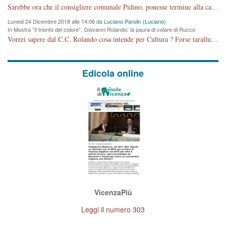
cronoprogramma"
Sarebbe ora che il consigliere comunale Pidino, ponesse termine alla campagna elettorale nel territorio del suo seggio Villaggio del Sole. La tiraca è iniziata, distruggerà 6 km di prateria ovest della città, ricca di fonti e sorgenti d'acqua. I cittadini di Maddalene non avranno più Pace la notte. Molta colpa per la costruzione di questa Strada è proprio del signor Rolando,dei suoi gazebo mobili e che vuol far passare questa opera VANDALICA come progetto "utile" a chi ? Non è cosa seria sig. Rolando!
Lunedi 24 Dicembre 2018 alle 14:06 da
Luciano Parolin (Luciano)
In Mostra "Il trionfo del colore", Giovanni Rolando: la paura di volare di Rucco
Vorrei sapere dal C.C. Rolando cosa intende per Cultura ? Forse tarallucci, vino e sagre, o spaghetti tricolori del PD ? Il continuo (s)parlare della mostra a Palazzo Chiericati caro consigliere DANNEGGIA FORTEMENTE l'immagine della città TUTTA e fa deviare i consensi che in RUSSIA (badi bene ex U.R.S.S.) sono ECCELLENTI. A livello artistico l'evento è di alta Valenza culturale, COMPITO di Tutta la Cittadinanza fare il possibile per propagandare l'iniziativa senza farne UN CASO PARTITICO come fa Lei da sempre. Meno Gazebo + Partecipazione! E così sia. Amen.
Edicola online
VicenzaPiù
Leggi il numero 303