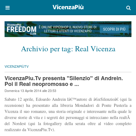
Archivio per tag:
Real Vicenza
VICENZAPIÙTV
VicenzaPiu.Tv presenta "Silenzio" di Andrein.
Poi il Real neopromosso e ...
Domenica 13 Aprile 2014 alle 23:53
Sabato 12 aprile, Edoardo Andrein lâ€™autore di â€œSilenzioâ€ (qui la
recensione) ha presentato alla libreria Mondadori di Ponte Pusterla a
Vicenza il suo romanzo, una storia originale e interessante nella quale le
diverse storie di vita e i segreti dei personaggi si intrecciano nella realtÃ
del Nordest (qui la fotogallery della serata oltre al video completo
realizzato da VicenzaPiu.Tv).