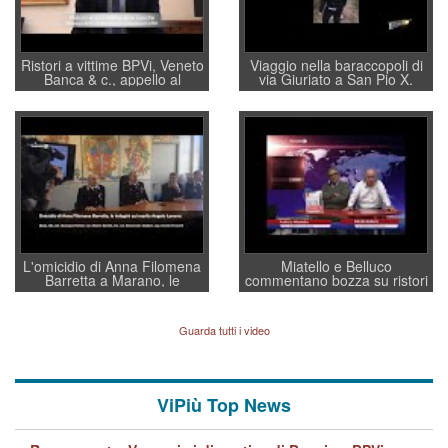
Ristori a vittime BPVi, Veneto
Viaggio nella baraccopoli di
Banca & c., appello al
via Giuriato a San Pio X.
sottosegretario Alessio
Vicenza ai Vicentini: “faremo
Villarosa: per mettere ordine
un regalo di Natale ai
convochi con Di Maio CNCU
residenti”
a supporto della cabina di
regia al Mef
L'omicidio di Anna Filomena
Miatello e Belluco
Barretta a Marano, le
commentano bozza su ristori
indagini dei carabinieri di
BPVi e Veneto Banca
Vicenza sul marito Angelo
Lavarra: più avvincenti di
Guarda tutti i video
quelle di... Barbara D'Urso
ViPiù Top News