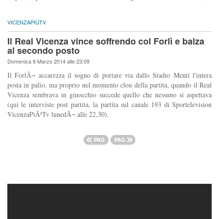
VICENZAPIÙTV
Il Real Vicenza vince soffrendo col Forlì e balza
al secondo posto
Domenica 9 Marzo 2014 alle 23:09
Il ForlÃ¬ accarezza il sogno di portare via dallo Stadio Menti l'intera
posta in palio, ma proprio nel momento clou della partita, quando il Real
Vicenza sembrava in ginocchio succede quello che nessuno si aspettava
(qui le interviste post partita, la partita sul canale 193 di Sportelevision
VicenzaPiÃ¹Tv lunedÃ¬ alle 22,30).