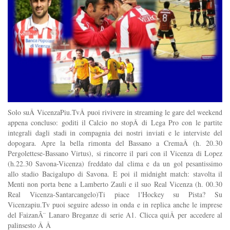
Solo suÂ VicenzaPiu.TvÂ puoi rivivere in streaming le gare del weekend
appena concluso: goditi il Calcio no stopÂ di Lega Pro con le partite
integrali dagli stadi in compagnia dei nostri inviati e le interviste del
dopogara. Apre la bella rimonta del Bassano a CremaÂ (h. 20.30
Pergolettese-Bassano Virtus), si rincorre il pari con il Vicenza di Lopez
(h.22.30 Savona-Vicenza) freddato dal clima e da un gol pesantissimo
allo stadio Bacigalupo di Savona. E poi il midnight match: stavolta il
Menti non porta bene a Lamberto Zauli e il suo Real Vicenza (h. 00.30
Real Vicenza-Santarcangelo)Ti piace l'Hockey su Pista? Su
Vicenzapiu.Tv puoi seguire adesso in onda e in replica anche le imprese
del FaizanÃ¨ Lanaro Breganze di serie A1. Clicca quiÂ per accedere al
palinsesto Â Â