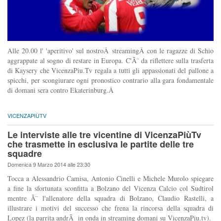
Alle 20.00 l' 'aperitivo' sul nostroÂ streamingÂ con le ragazze di Schio
aggrappate al sogno di restare in Europa. C'Ã¨ da riflettere sulla trasferta
di Kaysery che VicenzaPiu.Tv regala a tutti gli appassionati del pallone a
spicchi, per scongiurare ogni pronostico contrario alla gara fondamentale
di domani sera contro Ekaterinburg.Â
VICENZAPIÙTV
Le interviste alle tre vicentine di VicenzaPiùTv
che trasmette in esclusiva le partite delle tre
squadre
Domenica 9 Marzo 2014 alle 23:30
Tocca a Alessandrio Camisa, Antonio Cinelli e Michele Murolo spiegare
a fine la sfortunata sconfitta a Bolzano del Vicenza Calcio col Sudtirol
mentre Ã¨ l'allenatore della squadra di Bolzano, Claudio Rastelli, a
illustrare i motivi del successo che frena la rincorsa della squadra di
Lopez (la parrita andrÃ in onda in streaming domani su VicenzaPiu.tv).