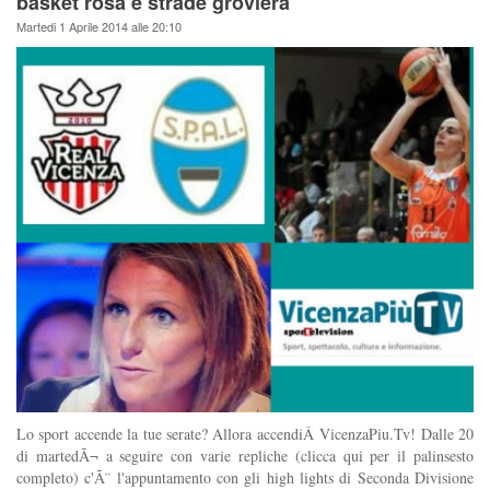
basket rosa e strade groviera
Martedi 1 Aprile 2014 alle 20:10
Lo sport accende la tue serate? Allora accendiÂ VicenzaPiu.Tv! Dalle 20
di martedÃ¬ a seguire con varie repliche (clicca qui per il palinsesto
completo) c'Ã¨ l'appuntamento con gli high lights di Seconda Divisione