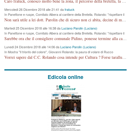
Caro fratuck, conosco molto bene la zona, il percorso della bretella, la situazione dei cittadini, abito in Viale Trento. A partire dal 2003 ho partecipato al Comitato di Maddalene pro bretella, e a riunioni propositive per apportare modifiche al progetto. Numerose mie foto del territorio sono arrivate a Roma, altri miei interventi (non graditi dalla Sx) sono stati pubblicati dal GdV, assieme ad altri come Ciro Asproso, ora favorevole alla bretella. Ho partecipato alla raccolta firme per la chiusura della strada x 5 giorni eseguita dal Sindaco Hullwech per sforamento 180 Micro/g. Pertanto come impegno per la tematica sono apposto con la coscienza. Ora il Progetto è partito, fine! Voglio dire che la nuova Giunta "comunale" non c'entra più. L'opera sarà "malauguratamente" eseguita, ma non con il mio placet. Il Consigliere Comunale dovrebbe capire che la campagna elettorale è finita, con buona pace di tutti. Quello che invece dovrebbe interessare è la proprietà della strada, dall'uscita autostradale Ovest, sino alla Rotatoria dell'Albara, vi sono tre possessori: Autostrade SpA; La Provincia, il Comune. Come la mettiamo per il futuro ? I costi, da 50 sono saliti a 100 milioni di € come dire 20 milioni a KM (!) da non credere. Comunque si farà. Ma nessuno canti Vittoria, anzi meglio non farne un ulteriore fatto "partitico" per questioni elettorali o di seggio. Se mi manda la sua mail, sono disponibile ad inviare i documenti e le foto sopra descritte. Con ossequi, Luciano Parolin
Mercoledi 26 Dicembre 2018 alle 21:41 da
fratuck
In Panettone e ruspe, Comitato Albera al cantiere della Bretella. Rolando: "rispettare il
cronoprogramma"
Non sarà utile a lei dott. Parolin che di sicuro non ci abita, decine di migliaia di TIR, automobili e padroncini che passano quotidianamente per una strada appena rotabile, non è più possibile stendere i panni, attraversare la strada senza rischiare la morte, le case stanno crepando, i tempi sono cambiati e la bretella non passerà assolutamente per maddalene (ma cosa sta a dire?!), dia invece responsabilità a chi ha costruito tagliando la strada che doveva invece terminare a isola vicentina e non al moracchino lasciando Motta di Costabissara ancora in panne di traffico. I tempi sono cambiati dottore e se l'anagrafe della vita stagna nell'essere umano impressioni conservatrici, la società non le considera perchè va avanti, si industrializza e ha bisogno di infrastrutture e di sviluppo. Ultima considerazione, se è geloso di Rolando perchè vede in lui solo campagne politiche mentre si difendono i SOLI diritti dei cittadini, la preghiamo faccia considerazioni più appropriate. Saluti e complimenti per i suoi scritti.
Martedi 25 Dicembre 2018 alle 16:38 da
Luciano Parolin (Luciano)
In Panettone e ruspe, Comitato Albera al cantiere della Bretella. Rolando: "rispettare il
cronoprogramma"
Sarebbe ora che il consigliere comunale Pidino, ponesse termine alla campagna elettorale nel territorio del suo seggio Villaggio del Sole. La tiraca è iniziata, distruggerà 6 km di prateria ovest della città, ricca di fonti e sorgenti d'acqua. I cittadini di Maddalene non avranno più Pace la notte. Molta colpa per la costruzione di questa Strada è proprio del signor Rolando,dei suoi gazebo mobili e che vuol far passare questa opera VANDALICA come progetto "utile" a chi ? Non è cosa seria sig. Rolando!
Lunedi 24 Dicembre 2018 alle 14:06 da
Luciano Parolin (Luciano)
In Mostra "Il trionfo del colore", Giovanni Rolando: la paura di volare di Rucco
Vorrei sapere dal C.C. Rolando cosa intende per Cultura ? Forse tarallucci, vino e sagre, o spaghetti tricolori del PD ? Il continuo (s)parlare della mostra a Palazzo Chiericati caro consigliere DANNEGGIA FORTEMENTE l'immagine della città TUTTA e fa deviare i consensi che in RUSSIA (badi bene ex U.R.S.S.) sono ECCELLENTI. A livello artistico l'evento è di alta Valenza culturale, COMPITO di Tutta la Cittadinanza fare il possibile per propagandare l'iniziativa senza farne UN CASO PARTITICO come fa Lei da sempre. Meno Gazebo + Partecipazione! E così sia. Amen.
Edicola online