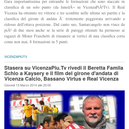
Gara importantissima per entrambe le formazioni che sono staccate in
classifica di un solo punto (da lunedÃ¬ su VicenzaPiÃ¹Tv). Il Real
Vicenza ha ottenuto tre vittorie e tre sconfitte nelle ultime sei partite e la
classifica del girone di andata Ã¨ tristemente peggiorata arrivando a
ridosso dell'ottava posizione. Dal canto suo, Santarcangelo non vince da
piÃ¹ di due mesi anche se la serie di pareggi ottenuti ha permesso ai
ragazzi di Mister Fraschetti di rimanere ai vertici di una classifica corta
come non mai, 8 formazioni in 5 punti.
VICENZAPIÙTV
Stasera su VicenzaPiu.Tv rivedi il Beretta Famila
Schio a Kaysery e il film del girone d'andata di
Vicenza Calcio, Bassano Virtus e Real Vicenza
Giovedi 13 Marzo 2014 alle 20:00