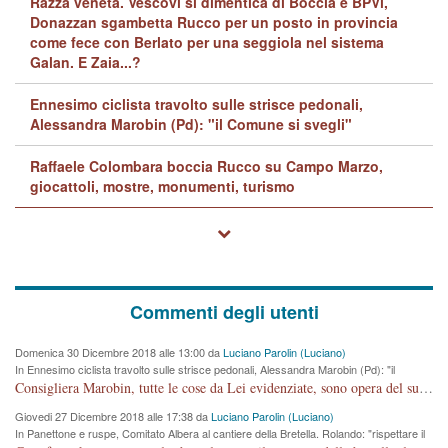
Razza veneta. Vescovi si dimentica di Boccia e BPVi,
Donazzan sgambetta Rucco per un posto in provincia
come fece con Berlato per una seggiola nel sistema
Galan. E Zaia...?
Ennesimo ciclista travolto sulle strisce pedonali,
Alessandra Marobin (Pd): "il Comune si svegli"
Raffaele Colombara boccia Rucco su Campo Marzo,
giocattoli, mostre, monumenti, turismo
Commenti degli utenti
Domenica 30 Dicembre 2018 alle 13:00 da
Luciano Parolin (Luciano)
In Ennesimo ciclista travolto sulle strisce pedonali, Alessandra Marobin (Pd): "il
Comune si svegli"
Consigliera Marobin, tutte le cose da Lei evidenziate, sono opera del suo ex Assessore e compagno di Partito Antonio Marco Dalla Pozza Assessore alla "progettazione" di piste ciclabili e altre porcherie. A lui manderei il conto da saldare per incidenti e danni alle persone. E' ora che "finiamola." Avete perso rassegnatevi. qui IL SINDACO RUCCO NON C'ENTRA PER NIENTE. CAPITO!!!!!!!! Amen.
Giovedi 27 Dicembre 2018 alle 17:38 da
Luciano Parolin (Luciano)
In Panettone e ruspe, Comitato Albera al cantiere della Bretella. Rolando: "rispettare il
cronoprogramma"