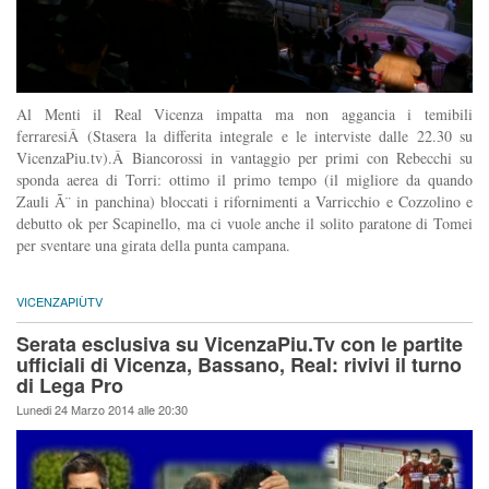
Al Menti il Real Vicenza impatta ma non aggancia i temibili
ferraresiÂ (Stasera la differita integrale e le interviste dalle 22.30 su
VicenzaPiu.tv).Â Biancorossi in vantaggio per primi con Rebecchi su
sponda aerea di Torri: ottimo il primo tempo (il migliore da quando
Zauli Ã¨ in panchina) bloccati i rifornimenti a Varricchio e Cozzolino e
debutto ok per Scapinello, ma ci vuole anche il solito paratone di Tomei
per sventare una girata della punta campana.
VICENZAPIÙTV
Serata esclusiva su VicenzaPiu.Tv con le partite
ufficiali di Vicenza, Bassano, Real: rivivi il turno
di Lega Pro
Lunedi 24 Marzo 2014 alle 20:30