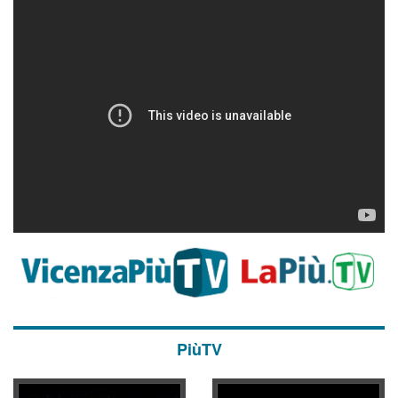
PiùTV