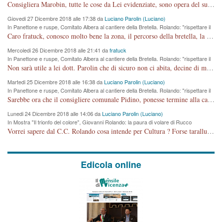
Comune si svegli"
Consigliera Marobin, tutte le cose da Lei evidenziate, sono opera del suo ex Assessore e compagno di Partito Antonio Marco Dalla Pozza Assessore alla "progettazione" di piste ciclabili e altre porcherie. A lui manderei il conto da saldare per incidenti e danni alle persone. E' ora che "finiamola." Avete perso rassegnatevi. qui IL SINDACO RUCCO NON C'ENTRA PER NIENTE. CAPITO!!!!!!!! Amen.
Giovedi 27 Dicembre 2018 alle 17:38 da
Luciano Parolin (Luciano)
In Panettone e ruspe, Comitato Albera al cantiere della Bretella. Rolando: "rispettare il
cronoprogramma"
Caro fratuck, conosco molto bene la zona, il percorso della bretella, la situazione dei cittadini, abito in Viale Trento. A partire dal 2003 ho partecipato al Comitato di Maddalene pro bretella, e a riunioni propositive per apportare modifiche al progetto. Numerose mie foto del territorio sono arrivate a Roma, altri miei interventi (non graditi dalla Sx) sono stati pubblicati dal GdV, assieme ad altri come Ciro Asproso, ora favorevole alla bretella. Ho partecipato alla raccolta firme per la chiusura della strada x 5 giorni eseguita dal Sindaco Hullwech per sforamento 180 Micro/g. Pertanto come impegno per la tematica sono apposto con la coscienza. Ora il Progetto è partito, fine! Voglio dire che la nuova Giunta "comunale" non c'entra più. L'opera sarà "malauguratamente" eseguita, ma non con il mio placet. Il Consigliere Comunale dovrebbe capire che la campagna elettorale è finita, con buona pace di tutti. Quello che invece dovrebbe interessare è la proprietà della strada, dall'uscita autostradale Ovest, sino alla Rotatoria dell'Albara, vi sono tre possessori: Autostrade SpA; La Provincia, il Comune. Come la mettiamo per il futuro ? I costi, da 50 sono saliti a 100 milioni di € come dire 20 milioni a KM (!) da non credere. Comunque si farà. Ma nessuno canti Vittoria, anzi meglio non farne un ulteriore fatto "partitico" per questioni elettorali o di seggio. Se mi manda la sua mail, sono disponibile ad inviare i documenti e le foto sopra descritte. Con ossequi, Luciano Parolin
Mercoledi 26 Dicembre 2018 alle 21:41 da
fratuck
In Panettone e ruspe, Comitato Albera al cantiere della Bretella. Rolando: "rispettare il
cronoprogramma"
Non sarà utile a lei dott. Parolin che di sicuro non ci abita, decine di migliaia di TIR, automobili e padroncini che passano quotidianamente per una strada appena rotabile, non è più possibile stendere i panni, attraversare la strada senza rischiare la morte, le case stanno crepando, i tempi sono cambiati e la bretella non passerà assolutamente per maddalene (ma cosa sta a dire?!), dia invece responsabilità a chi ha costruito tagliando la strada che doveva invece terminare a isola vicentina e non al moracchino lasciando Motta di Costabissara ancora in panne di traffico. I tempi sono cambiati dottore e se l'anagrafe della vita stagna nell'essere umano impressioni conservatrici, la società non le considera perchè va avanti, si industrializza e ha bisogno di infrastrutture e di sviluppo. Ultima considerazione, se è geloso di Rolando perchè vede in lui solo campagne politiche mentre si difendono i SOLI diritti dei cittadini, la preghiamo faccia considerazioni più appropriate. Saluti e complimenti per i suoi scritti.
Martedi 25 Dicembre 2018 alle 16:38 da
Luciano Parolin (Luciano)
In Panettone e ruspe, Comitato Albera al cantiere della Bretella. Rolando: "rispettare il
cronoprogramma"
Sarebbe ora che il consigliere comunale Pidino, ponesse termine alla campagna elettorale nel territorio del suo seggio Villaggio del Sole. La tiraca è iniziata, distruggerà 6 km di prateria ovest della città, ricca di fonti e sorgenti d'acqua. I cittadini di Maddalene non avranno più Pace la notte. Molta colpa per la costruzione di questa Strada è proprio del signor Rolando,dei suoi gazebo mobili e che vuol far passare questa opera VANDALICA come progetto "utile" a chi ? Non è cosa seria sig. Rolando!
Lunedi 24 Dicembre 2018 alle 14:06 da
Luciano Parolin (Luciano)
In Mostra "Il trionfo del colore", Giovanni Rolando: la paura di volare di Rucco
Vorrei sapere dal C.C. Rolando cosa intende per Cultura ? Forse tarallucci, vino e sagre, o spaghetti tricolori del PD ? Il continuo (s)parlare della mostra a Palazzo Chiericati caro consigliere DANNEGGIA FORTEMENTE l'immagine della città TUTTA e fa deviare i consensi che in RUSSIA (badi bene ex U.R.S.S.) sono ECCELLENTI. A livello artistico l'evento è di alta Valenza culturale, COMPITO di Tutta la Cittadinanza fare il possibile per propagandare l'iniziativa senza farne UN CASO PARTITICO come fa Lei da sempre. Meno Gazebo + Partecipazione! E così sia. Amen.
Edicola online