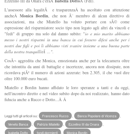
Isabella Dotto
Ezzelino III da Onara c'eraÂ
Â (FdI).
L'assessore alla legalitÃ e trasparenza
Â ha ascoltato con attenzione
Monica Bordin
ancheÂ
, che non Ã¨ membro di alcun direttivo di
associazioni, ma che Miatello ha voluto portare con sÃ© come
espressione del risparmiatore socio tipo non legato agli altri da vincoli e
"fedi" di gruppo ma solo dal danno subito: "
io e mio marito abbiamo
messo i nostri risparmi in una banca in cui fossero difesi anche per i
nostri due figli e poi li abbiamo visti svanire insieme a una buona parte
della nostra tranquillitÃ ..."
.
CosÃ¬ aggredita che Monica, emozionata anche per la telecamera oltre
che intontita da anni di battaglie e incertezze, ancora non dissipate, non
ricordava piÃ¹ il numero di azioni azzerate: ben 2.305, il che vuol dire
oltre 100.000 euro bucati.
Miatello e Bordin hanno affidato le loro speranze a tanti e da oggi,
nell'incontro diretto e nel video subito dopo da noi realizzato, hanno dato
fiducia anche a Rucco e Dotto...Â Â
Leggi tutti gli articoli su:
Francesco Rucco
,
Banca Popolare di Vicenza
,
Veneto Banca
,
Patrizio Miatello
,
Ezzelino III da Onara
,
Isabella Dotto
,
fondi dormienti
,
Monica Bordin