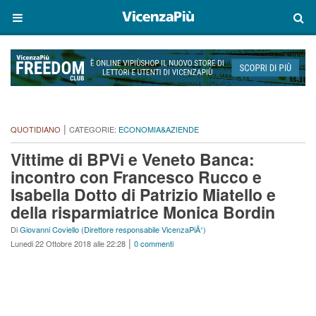
|
QUOTIDIANO
CATEGORIE:
ECONOMIA&AZIENDE
Vittime di BPVi e Veneto Banca:
incontro con Francesco Rucco e
Isabella Dotto di Patrizio Miatello e
della risparmiatrice Monica Bordin
Di
Giovanni Coviello (Direttore responsabile VicenzaPiÃ¹)
|
Lunedi 22 Ottobre 2018 alle 22:28
0 commenti