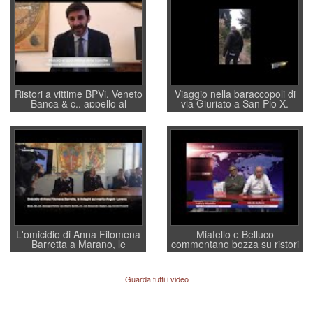
Ristori a vittime BPVi, Veneto
Viaggio nella baraccopoli di
Banca & c., appello al
via Giuriato a San Pio X.
sottosegretario Alessio
Vicenza ai Vicentini: “faremo
Villarosa: per mettere ordine
un regalo di Natale ai
convochi con Di Maio CNCU
residenti”
a supporto della cabina di
regia al Mef
L'omicidio di Anna Filomena
Miatello e Belluco
Barretta a Marano, le
commentano bozza su ristori
indagini dei carabinieri di
BPVi e Veneto Banca
Vicenza sul marito Angelo
Lavarra: più avvincenti di
Guarda tutti i video
quelle di... Barbara D'Urso