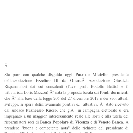
Â
Patrizio Miatello
Sia pure con qualche disguido oggi
, presidente
Ezzelino III da Onara
dell'associazione
Â
Associazione Giustizia
Risparmiatori dai cui consulenti (l'avv. prof. Rodolfo Bettiol e il
fondi dormienti
tributarista Loris Mazzon) Ã¨ nata la proposta basata sui
che Ã¨ alla base della legge 205 del 27 dicembre 2017 e dei suoi attuali
sviluppi, si spera definitivamente positivi e... attuativi, Ã¨ stato ricevuto
Francesco Rucco
dal sindaco
, che giÃ in campagna elettorale si era
impegnato a un maggior interessamento reale alle sorti e alla tutela dei
Banca Popolare di Vicenza
Veneto Banca
risparmiatori soci di
e di
. A
prendere "buona e competente nota" delle richieste del presidente di