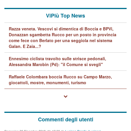
ViPiù Top News
Razza veneta. Vescovi si dimentica di Boccia e BPVi,
Donazzan sgambetta Rucco per un posto in provincia
come fece con Berlato per una seggiola nel sistema
Galan. E Zaia...?
Ennesimo ciclista travolto sulle strisce pedonali,
Alessandra Marobin (Pd): "il Comune si svegli"
Raffaele Colombara boccia Rucco su Campo Marzo,
giocattoli, mostre, monumenti, turismo
Commenti degli utenti
Domenica 30 Dicembre 2018 alle 13:00 da
Luciano Parolin (Luciano)