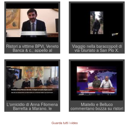
Ristori a vittime BPVi, Veneto
Viaggio nella baraccopoli di
Banca & c., appello al
via Giuriato a San Pio X.
sottosegretario Alessio
Vicenza ai Vicentini: “faremo
Villarosa: per mettere ordine
un regalo di Natale ai
convochi con Di Maio CNCU
residenti”
a supporto della cabina di
regia al Mef
L'omicidio di Anna Filomena
Miatello e Belluco
Barretta a Marano, le
commentano bozza su ristori
indagini dei carabinieri di
BPVi e Veneto Banca
Vicenza sul marito Angelo
Lavarra: più avvincenti di
Guarda tutti i video
quelle di... Barbara D'Urso