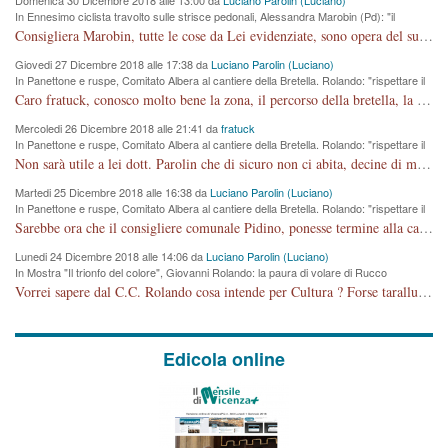
In Ennesimo ciclista travolto sulle strisce pedonali, Alessandra Marobin (Pd): "il
Comune si svegli"
Consigliera Marobin, tutte le cose da Lei evidenziate, sono opera del suo ex Assessore e compagno di Partito Antonio Marco Dalla Pozza Assessore alla "progettazione" di piste ciclabili e altre porcherie. A lui manderei il conto da saldare per incidenti e danni alle persone. E' ora che "finiamola." Avete perso rassegnatevi. qui IL SINDACO RUCCO NON C'ENTRA PER NIENTE. CAPITO!!!!!!!! Amen.
Giovedi 27 Dicembre 2018 alle 17:38 da
Luciano Parolin (Luciano)
In Panettone e ruspe, Comitato Albera al cantiere della Bretella. Rolando: "rispettare il
cronoprogramma"
Caro fratuck, conosco molto bene la zona, il percorso della bretella, la situazione dei cittadini, abito in Viale Trento. A partire dal 2003 ho partecipato al Comitato di Maddalene pro bretella, e a riunioni propositive per apportare modifiche al progetto. Numerose mie foto del territorio sono arrivate a Roma, altri miei interventi (non graditi dalla Sx) sono stati pubblicati dal GdV, assieme ad altri come Ciro Asproso, ora favorevole alla bretella. Ho partecipato alla raccolta firme per la chiusura della strada x 5 giorni eseguita dal Sindaco Hullwech per sforamento 180 Micro/g. Pertanto come impegno per la tematica sono apposto con la coscienza. Ora il Progetto è partito, fine! Voglio dire che la nuova Giunta "comunale" non c'entra più. L'opera sarà "malauguratamente" eseguita, ma non con il mio placet. Il Consigliere Comunale dovrebbe capire che la campagna elettorale è finita, con buona pace di tutti. Quello che invece dovrebbe interessare è la proprietà della strada, dall'uscita autostradale Ovest, sino alla Rotatoria dell'Albara, vi sono tre possessori: Autostrade SpA; La Provincia, il Comune. Come la mettiamo per il futuro ? I costi, da 50 sono saliti a 100 milioni di € come dire 20 milioni a KM (!) da non credere. Comunque si farà. Ma nessuno canti Vittoria, anzi meglio non farne un ulteriore fatto "partitico" per questioni elettorali o di seggio. Se mi manda la sua mail, sono disponibile ad inviare i documenti e le foto sopra descritte. Con ossequi, Luciano Parolin
Mercoledi 26 Dicembre 2018 alle 21:41 da
fratuck
In Panettone e ruspe, Comitato Albera al cantiere della Bretella. Rolando: "rispettare il
cronoprogramma"
Non sarà utile a lei dott. Parolin che di sicuro non ci abita, decine di migliaia di TIR, automobili e padroncini che passano quotidianamente per una strada appena rotabile, non è più possibile stendere i panni, attraversare la strada senza rischiare la morte, le case stanno crepando, i tempi sono cambiati e la bretella non passerà assolutamente per maddalene (ma cosa sta a dire?!), dia invece responsabilità a chi ha costruito tagliando la strada che doveva invece terminare a isola vicentina e non al moracchino lasciando Motta di Costabissara ancora in panne di traffico. I tempi sono cambiati dottore e se l'anagrafe della vita stagna nell'essere umano impressioni conservatrici, la società non le considera perchè va avanti, si industrializza e ha bisogno di infrastrutture e di sviluppo. Ultima considerazione, se è geloso di Rolando perchè vede in lui solo campagne politiche mentre si difendono i SOLI diritti dei cittadini, la preghiamo faccia considerazioni più appropriate. Saluti e complimenti per i suoi scritti.
Martedi 25 Dicembre 2018 alle 16:38 da
Luciano Parolin (Luciano)
In Panettone e ruspe, Comitato Albera al cantiere della Bretella. Rolando: "rispettare il
cronoprogramma"
Sarebbe ora che il consigliere comunale Pidino, ponesse termine alla campagna elettorale nel territorio del suo seggio Villaggio del Sole. La tiraca è iniziata, distruggerà 6 km di prateria ovest della città, ricca di fonti e sorgenti d'acqua. I cittadini di Maddalene non avranno più Pace la notte. Molta colpa per la costruzione di questa Strada è proprio del signor Rolando,dei suoi gazebo mobili e che vuol far passare questa opera VANDALICA come progetto "utile" a chi ? Non è cosa seria sig. Rolando!
Lunedi 24 Dicembre 2018 alle 14:06 da
Luciano Parolin (Luciano)
In Mostra "Il trionfo del colore", Giovanni Rolando: la paura di volare di Rucco
Vorrei sapere dal C.C. Rolando cosa intende per Cultura ? Forse tarallucci, vino e sagre, o spaghetti tricolori del PD ? Il continuo (s)parlare della mostra a Palazzo Chiericati caro consigliere DANNEGGIA FORTEMENTE l'immagine della città TUTTA e fa deviare i consensi che in RUSSIA (badi bene ex U.R.S.S.) sono ECCELLENTI. A livello artistico l'evento è di alta Valenza culturale, COMPITO di Tutta la Cittadinanza fare il possibile per propagandare l'iniziativa senza farne UN CASO PARTITICO come fa Lei da sempre. Meno Gazebo + Partecipazione! E così sia. Amen.
Edicola online