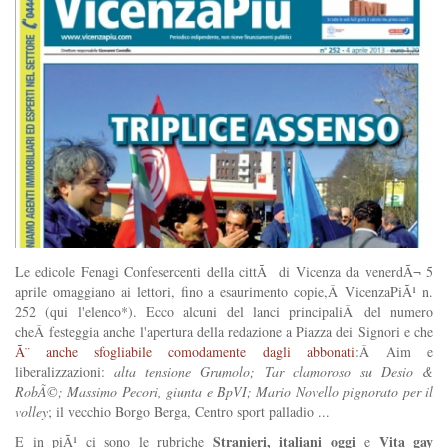
Le edicole Fenagi Confesercenti della cittÃ di Vicenza da venerdÃ¬ 5
aprile omaggiano ai lettori, fino a esaurimento copie,Â VicenzaPiÃ¹ n.
252 (qui l'elenco*). Ecco alcuni del lanci principaliÂ del numero
cheÂ festeggia anche l'apertura della redazione a Piazza dei Signori e che
Ã¨ anche sfogliabile comodamente dagli abbonati
:Â Aim e
liberalizzazioni:
alta tensione Grumolo; Tar clamoroso su Desio &
RobÃ©; Massimo Pecori, giunta e BpVI; Mario Novello pignorato per il
volley
; il vecchio Borgo Berga, Centro sport palladio ...
Stranieri, italiani oggi
Vita gay
E in piÃ¹ ci sono le rubriche
e