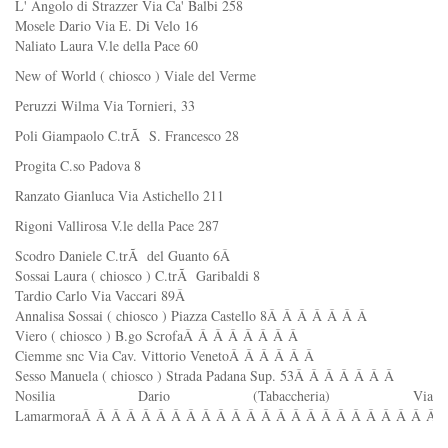
L' Angolo di Strazzer Via Ca' Balbi 258
Mosele Dario Via E. Di Velo 16
Naliato Laura V.le della Pace 60
New of World ( chiosco ) Viale del Verme
Peruzzi Wilma Via Tornieri, 33
Poli Giampaolo C.trÃ S. Francesco 28
Progita C.so Padova 8
Ranzato Gianluca Via Astichello 211
Rigoni Vallirosa V.le della Pace 287
Scodro Daniele C.trÃ del Guanto 6Â
Sossai Laura ( chiosco ) C.trÃ Garibaldi 8
Tardio Carlo Via Vaccari 89Â
Annalisa Sossai ( chiosco ) Piazza Castello 8Â Â Â Â Â Â Â
Viero ( chiosco ) B.go ScrofaÂ Â Â Â Â Â Â Â
Ciemme snc Via Cav. Vittorio VenetoÂ Â Â Â Â Â
Sesso Manuela ( chiosco ) Strada Padana Sup. 53Â Â Â Â Â Â Â
Nosilia Dario (Tabaccheria) Via
LamarmoraÂ Â Â Â Â Â Â Â Â Â Â Â Â Â Â Â Â Â Â Â Â Â Â Â