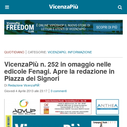
|
QUOTIDIANO
CATEGORIE:
VICENZAPIÙ
,
INFORMAZIONE
VicenzaPiù n. 252 in omaggio nelle
edicole Fenagi. Apre la redazione in
Piazza dei Signori
Di
Redazione VicenzaPiÃ¹
|
Giovedi 4 Aprile 2013 alle 23:17
0 commenti