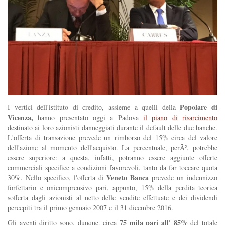
Popolare di
I vertici dell'istituto di credito, assieme a quelli della
Vicenza,
hanno presentato oggi a Padova
il piano di risarcimento
destinato ai loro azionisti danneggiati durante il default delle due banche.
L'offerta di transazione prevede un rimborso del 15% circa del valore
dell'azione al momento dell'acquisto. La percentuale, perÃ², potrebbe
essere superiore: a questa, infatti, potranno essere aggiunte offerte
commerciali specifice a condizioni favorevoli, tanto da far toccare quota
Veneto Banca
30%. Nello specifico, l'offerta di
prevede un indennizzo
forfettario e onicomprensivo pari, appunto, 15% della perdita teorica
sofferta dagli azionisti al netto delle vendite effettuate e dei dividendi
percepiti tra il primo gennaio 2007 e il 31 dicembre 2016.
75 mila pari all' 85%
Gli aventi diritto sono, dunque, circa
del totale