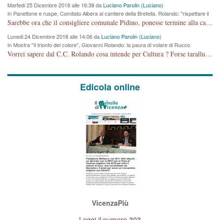
Martedi 25 Dicembre 2018 alle 16:38 da
Luciano Parolin (Luciano)
In Panettone e ruspe, Comitato Albera al cantiere della Bretella. Rolando: "rispettare il
cronoprogramma"
Sarebbe ora che il consigliere comunale Pidino, ponesse termine alla campagna elettorale nel territorio del suo seggio Villaggio del Sole. La tiraca è iniziata, distruggerà 6 km di prateria ovest della città, ricca di fonti e sorgenti d'acqua. I cittadini di Maddalene non avranno più Pace la notte. Molta colpa per la costruzione di questa Strada è proprio del signor Rolando,dei suoi gazebo mobili e che vuol far passare questa opera VANDALICA come progetto "utile" a chi ? Non è cosa seria sig. Rolando!
Lunedi 24 Dicembre 2018 alle 14:06 da
Luciano Parolin (Luciano)
In Mostra "Il trionfo del colore", Giovanni Rolando: la paura di volare di Rucco
Vorrei sapere dal C.C. Rolando cosa intende per Cultura ? Forse tarallucci, vino e sagre, o spaghetti tricolori del PD ? Il continuo (s)parlare della mostra a Palazzo Chiericati caro consigliere DANNEGGIA FORTEMENTE l'immagine della città TUTTA e fa deviare i consensi che in RUSSIA (badi bene ex U.R.S.S.) sono ECCELLENTI. A livello artistico l'evento è di alta Valenza culturale, COMPITO di Tutta la Cittadinanza fare il possibile per propagandare l'iniziativa senza farne UN CASO PARTITICO come fa Lei da sempre. Meno Gazebo + Partecipazione! E così sia. Amen.
Edicola online
VicenzaPiù
Leggi il numero 303