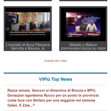
sottosegretario Alessio
Vicenza ai Vicentini: “faremo
Villarosa: per mettere ordine
un regalo di Natale ai
convochi con Di Maio CNCU
residenti”
a supporto della cabina di
regia al Mef
L'omicidio di Anna Filomena
Miatello e Belluco
Barretta a Marano, le
commentano bozza su ristori
indagini dei carabinieri di
BPVi e Veneto Banca
Vicenza sul marito Angelo
Lavarra: più avvincenti di
Guarda tutti i video
quelle di... Barbara D'Urso
ViPiù Top News
Razza veneta. Vescovi si dimentica di Boccia e BPVi,
Donazzan sgambetta Rucco per un posto in provincia
come fece con Berlato per una seggiola nel sistema
Galan. E Zaia...?