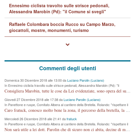
Ennesimo ciclista travolto sulle strisce pedonali,
Alessandra Marobin (Pd): "il Comune si svegli"
Raffaele Colombara boccia Rucco su Campo Marzo,
giocattoli, mostre, monumenti, turismo
Commenti degli utenti
Domenica 30 Dicembre 2018 alle 13:00 da
Luciano Parolin (Luciano)
In Ennesimo ciclista travolto sulle strisce pedonali, Alessandra Marobin (Pd): "il
Comune si svegli"
Consigliera Marobin, tutte le cose da Lei evidenziate, sono opera del suo ex Assessore e compagno di Partito Antonio Marco Dalla Pozza Assessore alla "progettazione" di piste ciclabili e altre porcherie. A lui manderei il conto da saldare per incidenti e danni alle persone. E' ora che "finiamola." Avete perso rassegnatevi. qui IL SINDACO RUCCO NON C'ENTRA PER NIENTE. CAPITO!!!!!!!! Amen.
Giovedi 27 Dicembre 2018 alle 17:38 da
Luciano Parolin (Luciano)
In Panettone e ruspe, Comitato Albera al cantiere della Bretella. Rolando: "rispettare il
cronoprogramma"
Caro fratuck, conosco molto bene la zona, il percorso della bretella, la situazione dei cittadini, abito in Viale Trento. A partire dal 2003 ho partecipato al Comitato di Maddalene pro bretella, e a riunioni propositive per apportare modifiche al progetto. Numerose mie foto del territorio sono arrivate a Roma, altri miei interventi (non graditi dalla Sx) sono stati pubblicati dal GdV, assieme ad altri come Ciro Asproso, ora favorevole alla bretella. Ho partecipato alla raccolta firme per la chiusura della strada x 5 giorni eseguita dal Sindaco Hullwech per sforamento 180 Micro/g. Pertanto come impegno per la tematica sono apposto con la coscienza. Ora il Progetto è partito, fine! Voglio dire che la nuova Giunta "comunale" non c'entra più. L'opera sarà "malauguratamente" eseguita, ma non con il mio placet. Il Consigliere Comunale dovrebbe capire che la campagna elettorale è finita, con buona pace di tutti. Quello che invece dovrebbe interessare è la proprietà della strada, dall'uscita autostradale Ovest, sino alla Rotatoria dell'Albara, vi sono tre possessori: Autostrade SpA; La Provincia, il Comune. Come la mettiamo per il futuro ? I costi, da 50 sono saliti a 100 milioni di € come dire 20 milioni a KM (!) da non credere. Comunque si farà. Ma nessuno canti Vittoria, anzi meglio non farne un ulteriore fatto "partitico" per questioni elettorali o di seggio. Se mi manda la sua mail, sono disponibile ad inviare i documenti e le foto sopra descritte. Con ossequi, Luciano Parolin
Mercoledi 26 Dicembre 2018 alle 21:41 da
fratuck
In Panettone e ruspe, Comitato Albera al cantiere della Bretella. Rolando: "rispettare il
cronoprogramma"
Non sarà utile a lei dott. Parolin che di sicuro non ci abita, decine di migliaia di TIR, automobili e padroncini che passano quotidianamente per una strada appena rotabile, non è più possibile stendere i panni, attraversare la strada senza rischiare la morte, le case stanno crepando, i tempi sono cambiati e la bretella non passerà assolutamente per maddalene (ma cosa sta a dire?!), dia invece responsabilità a chi ha costruito tagliando la strada che doveva invece terminare a isola vicentina e non al moracchino lasciando Motta di Costabissara ancora in panne di traffico. I tempi sono cambiati dottore e se l'anagrafe della vita stagna nell'essere umano impressioni conservatrici, la società non le considera perchè va avanti, si industrializza e ha bisogno di infrastrutture e di sviluppo. Ultima considerazione, se è geloso di Rolando perchè vede in lui solo campagne politiche mentre si difendono i SOLI diritti dei cittadini, la preghiamo faccia considerazioni più appropriate. Saluti e complimenti per i suoi scritti.