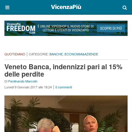
|
QUOTIDIANO
CATEGORIE:
BANCHE
,
ECONOMIA&AZIENDE
Veneto Banca, indennizzi pari al 15%
delle perdite
Di
Ferdinando Marcolin
|
Lunedi 9 Gennaio 2017 alle 18:24
0 commenti