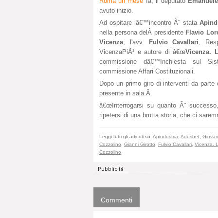
Roma un mese
fa, il deputato
Emanuele
avuto inizio.
Ad ospitare lâ€™incontro Ã¨ stata
Apind
nella persona delÂ presidente
Flavio Lor
Vicenza
; l'avv.
Fulvio Cavallari
, Res
VicenzaPiÃ¹ e autore di â€œ
Vicenza. 
commissione dâ€™Inchiesta sul Si
commissione Affari Costituzionali.
Dopo un primo giro di interventi da parte d
presente in sala.Â
â€œInterrogarsi su quanto Ã¨ successo,
ripetersi di una brutta storia, che ci sarem
Leggi tutti gli articoli su:
Apindustria
,
Adusbef
,
Giovan
Cozzolino
,
Gianni Girotto
,
Fulvio Cavallari
,
Vicenza. 
Cozzolino
Commenti