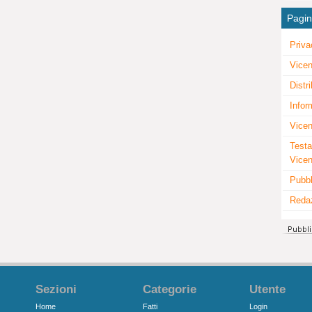
Pagi
Priva
Vicen
Distr
Infor
Vicen
Testa
Vice
Pubbl
Reda
Sezioni
Categorie
Utente
Home
Fatti
Login