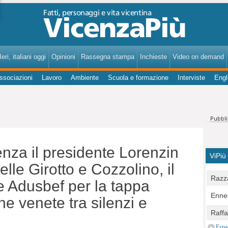
VicenzaPiù - Notizie, Inchieste, Analisi su Vicenza e provincia
eri, italiani oggi
Opinioni
Rassegna stampa
Inchieste
Video on demand
ssociazioni
Lavoro
Ambiente
Scuola e formazione
Interviste
Engl
enza il presidente Lorenzin
ViPiù
telle Girotto e Cozzolino, il
Razza
 e Adusbef per la tappa
Bocc
Ennes
he venete tra silenzi e
per u
pedon
Berla
Raff
Comun
E Zai
Campo
Espa