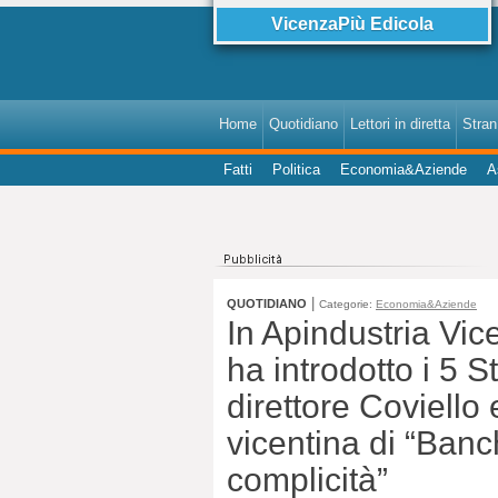
VicenzaPiù Edicola
Home
Quotidiano
Lettori in diretta
StranI
Fatti
Politica
Economia&Aziende
A
|
QUOTIDIANO
Categorie:
Economia&Aziende
In Apindustria Vic
ha introdotto i 5 S
direttore Coviello
vicentina di “Banc
complicità”