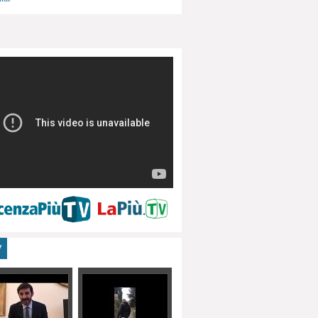
menti, turismo
V