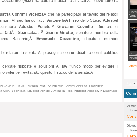
 Cozzolino
(
M5S
) ha portato il dibattito a Vicenza, dove tutto ha
Risto
ustria Confimi Vicenza
Â che ha partecipato al tavolo dei relatori
Venet
appel
enzin
. Al suo fianco l'avv.
AntonellaÂ Friso
dello Studio
Adusbef
Aless
ponsabile
Adusbef Veneto
;Â
Giovanni Coviello
, Direttore di
mette
con 
La CittÃ Sbancata
â€;Â
Gianni Girotto
, senatore membro della
suppo
regia
stema Bancario;Â
Emanuele Cozzolino
, deputato membro
ei relatori, la serata Ã¨ proseguita con un dibattito con il pubblico
L'omi
Filom
Maran
carab
 cercare risposte e soluzioni Ã¨ lâ€™unico modo per evitare il
Guarda
marit
mo volentieri evitatiâ€: questo il succo della serata.Â
più a
di...
ni Coviello
,
Flavio Lorenzin
,
M5S
,
Apindustria Confimi Vicenza
,
Emanuele
La CittÃ Sbancata
,
Adusbef Veneto
,
Antonella Friso
,
Adusbef Vicenza
,
Â Emanuele
Comme
Domeni
In Enne
(Lucian
Alessan
Consi
evide
Gioved
Asses
In Pane
(Lucian
Bretell
Caro 
Marco