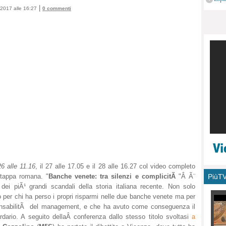
monu
|
2017 alle 16:27
0 commenti
26 alle 11.16
, il 27 alle 17.05 e il 28 alle 16.27 col video completo
l tappa romana. "
Banche venete: tra silenzi e complicitÃ
"Â Ã¨
PiùT
dei piÃ¹ grandi scandali della storia italiana recente. Non solo
lo per chi ha perso i propri risparmi nelle due banche venete ma per
esponsabilitÃ del management, e che ha avuto come conseguenza il
rdario. A seguito dellaÂ conferenza dallo stesso titolo svoltasi
a