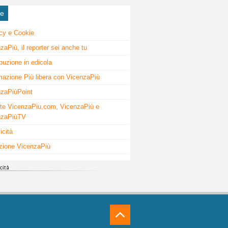
ne
cy e Cookie
zaPiù, il reporter sei anche tu
ibuzione in edicola
mazione Più libera con VicenzaPiù
zaPiùPoint
te VicenzaPiu.com, VicenzaPiù e
nzaPiùTV
icità
zione VicenzaPiù
⁁