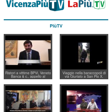
PiùTV
Ristori a vittime BPVi, Veneto
Viaggio nella baraccopoli di
Banca & c., appello al
via Giuriato a San Pio X.
sottosegretario Alessio
Vicenza ai Vicentini: “faremo
Villarosa: per mettere ordine
un regalo di Natale ai
convochi con Di Maio CNCU
residenti”
a supporto della cabina di
regia al Mef