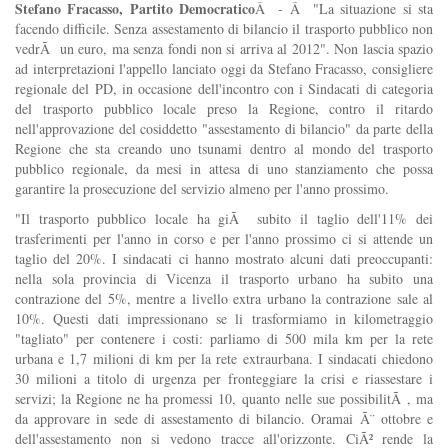
Stefano Fracasso, Partito Democratico
Â - Â "La situazione si sta
facendo difficile. Senza assestamento di bilancio il trasporto pubblico non
vedrÃ un euro, ma senza fondi non si arriva al 2012". Non lascia spazio
ad interpretazioni l'appello lanciato oggi da Stefano Fracasso, consigliere
regionale del PD, in occasione dell'incontro con i Sindacati di categoria
del trasporto pubblico locale preso la Regione, contro il ritardo
nell'approvazione del cosiddetto "assestamento di bilancio" da parte della
Regione che sta creando uno tsunami dentro al mondo del trasporto
pubblico regionale, da mesi in attesa di uno stanziamento che possa
garantire la prosecuzione del servizio almeno per l'anno prossimo.
"Il trasporto pubblico locale ha giÃ subito il taglio dell'11% dei
trasferimenti per l'anno in corso e per l'anno prossimo ci si attende un
taglio del 20%. I sindacati ci hanno mostrato alcuni dati preoccupanti:
nella sola provincia di Vicenza il trasporto urbano ha subito una
contrazione del 5%, mentre a livello extra urbano la contrazione sale al
10%. Questi dati impressionano se li trasformiamo in kilometraggio
"tagliato" per contenere i costi: parliamo di 500 mila km per la rete
urbana e 1,7 milioni di km per la rete extraurbana. I sindacati chiedono
30 milioni a titolo di urgenza per fronteggiare la crisi e riassestare i
servizi; la Regione ne ha promessi 10, quanto nelle sue possibilitÃ , ma
da approvare in sede di assestamento di bilancio. Oramai Ã¨ ottobre e
dell'assestamento non si vedono tracce all'orizzonte. CiÃ² rende la