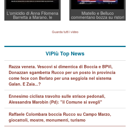
L'omicidio di Anna Filomena
Miatello e Belluco
Barretta a Marano, le
commentano bozza su ristori
indagini dei carabinieri di
BPVi e Veneto Banca
Vicenza sul marito Angelo
Lavarra: più avvincenti di
Guarda tutti i video
quelle di... Barbara D'Urso
ViPiù Top News
Razza veneta. Vescovi si dimentica di Boccia e BPVi,
Donazzan sgambetta Rucco per un posto in provincia
come fece con Berlato per una seggiola nel sistema
Galan. E Zaia...?
Ennesimo ciclista travolto sulle strisce pedonali,
Alessandra Marobin (Pd): "il Comune si svegli"
Raffaele Colombara boccia Rucco su Campo Marzo,
giocattoli, mostre, monumenti, turismo