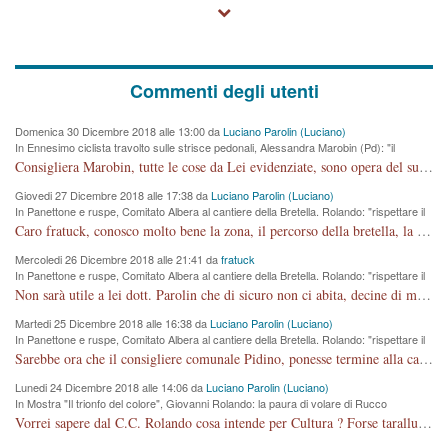
Commenti degli utenti
Domenica 30 Dicembre 2018 alle 13:00 da
Luciano Parolin (Luciano)
In Ennesimo ciclista travolto sulle strisce pedonali, Alessandra Marobin (Pd): "il
Comune si svegli"
Consigliera Marobin, tutte le cose da Lei evidenziate, sono opera del suo ex Assessore e compagno di Partito Antonio Marco Dalla Pozza Assessore alla "progettazione" di piste ciclabili e altre porcherie. A lui manderei il conto da saldare per incidenti e danni alle persone. E' ora che "finiamola." Avete perso rassegnatevi. qui IL SINDACO RUCCO NON C'ENTRA PER NIENTE. CAPITO!!!!!!!! Amen.
Giovedi 27 Dicembre 2018 alle 17:38 da
Luciano Parolin (Luciano)
In Panettone e ruspe, Comitato Albera al cantiere della Bretella. Rolando: "rispettare il
cronoprogramma"
Caro fratuck, conosco molto bene la zona, il percorso della bretella, la situazione dei cittadini, abito in Viale Trento. A partire dal 2003 ho partecipato al Comitato di Maddalene pro bretella, e a riunioni propositive per apportare modifiche al progetto. Numerose mie foto del territorio sono arrivate a Roma, altri miei interventi (non graditi dalla Sx) sono stati pubblicati dal GdV, assieme ad altri come Ciro Asproso, ora favorevole alla bretella. Ho partecipato alla raccolta firme per la chiusura della strada x 5 giorni eseguita dal Sindaco Hullwech per sforamento 180 Micro/g. Pertanto come impegno per la tematica sono apposto con la coscienza. Ora il Progetto è partito, fine! Voglio dire che la nuova Giunta "comunale" non c'entra più. L'opera sarà "malauguratamente" eseguita, ma non con il mio placet. Il Consigliere Comunale dovrebbe capire che la campagna elettorale è finita, con buona pace di tutti. Quello che invece dovrebbe interessare è la proprietà della strada, dall'uscita autostradale Ovest, sino alla Rotatoria dell'Albara, vi sono tre possessori: Autostrade SpA; La Provincia, il Comune. Come la mettiamo per il futuro ? I costi, da 50 sono saliti a 100 milioni di € come dire 20 milioni a KM (!) da non credere. Comunque si farà. Ma nessuno canti Vittoria, anzi meglio non farne un ulteriore fatto "partitico" per questioni elettorali o di seggio. Se mi manda la sua mail, sono disponibile ad inviare i documenti e le foto sopra descritte. Con ossequi, Luciano Parolin
Mercoledi 26 Dicembre 2018 alle 21:41 da
fratuck
In Panettone e ruspe, Comitato Albera al cantiere della Bretella. Rolando: "rispettare il
cronoprogramma"
Non sarà utile a lei dott. Parolin che di sicuro non ci abita, decine di migliaia di TIR, automobili e padroncini che passano quotidianamente per una strada appena rotabile, non è più possibile stendere i panni, attraversare la strada senza rischiare la morte, le case stanno crepando, i tempi sono cambiati e la bretella non passerà assolutamente per maddalene (ma cosa sta a dire?!), dia invece responsabilità a chi ha costruito tagliando la strada che doveva invece terminare a isola vicentina e non al moracchino lasciando Motta di Costabissara ancora in panne di traffico. I tempi sono cambiati dottore e se l'anagrafe della vita stagna nell'essere umano impressioni conservatrici, la società non le considera perchè va avanti, si industrializza e ha bisogno di infrastrutture e di sviluppo. Ultima considerazione, se è geloso di Rolando perchè vede in lui solo campagne politiche mentre si difendono i SOLI diritti dei cittadini, la preghiamo faccia considerazioni più appropriate. Saluti e complimenti per i suoi scritti.
Martedi 25 Dicembre 2018 alle 16:38 da
Luciano Parolin (Luciano)
In Panettone e ruspe, Comitato Albera al cantiere della Bretella. Rolando: "rispettare il
cronoprogramma"
Sarebbe ora che il consigliere comunale Pidino, ponesse termine alla campagna elettorale nel territorio del suo seggio Villaggio del Sole. La tiraca è iniziata, distruggerà 6 km di prateria ovest della città, ricca di fonti e sorgenti d'acqua. I cittadini di Maddalene non avranno più Pace la notte. Molta colpa per la costruzione di questa Strada è proprio del signor Rolando,dei suoi gazebo mobili e che vuol far passare questa opera VANDALICA come progetto "utile" a chi ? Non è cosa seria sig. Rolando!
Lunedi 24 Dicembre 2018 alle 14:06 da
Luciano Parolin (Luciano)
In Mostra "Il trionfo del colore", Giovanni Rolando: la paura di volare di Rucco
Vorrei sapere dal C.C. Rolando cosa intende per Cultura ? Forse tarallucci, vino e sagre, o spaghetti tricolori del PD ? Il continuo (s)parlare della mostra a Palazzo Chiericati caro consigliere DANNEGGIA FORTEMENTE l'immagine della città TUTTA e fa deviare i consensi che in RUSSIA (badi bene ex U.R.S.S.) sono ECCELLENTI. A livello artistico l'evento è di alta Valenza culturale, COMPITO di Tutta la Cittadinanza fare il possibile per propagandare l'iniziativa senza farne UN CASO PARTITICO come fa Lei da sempre. Meno Gazebo + Partecipazione! E così sia. Amen.