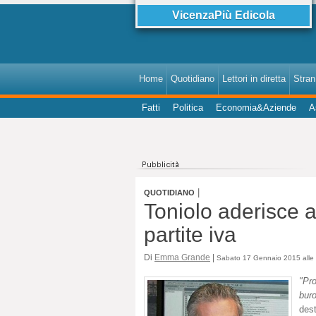
VicenzaPiù Edicola
Home
Quotidiano
Lettori in diretta
StranI
Fatti
Politica
Economia&Aziende
A
|
QUOTIDIANO
Toniolo aderisce a
partite iva
Di
Emma Grande
|
Sabato 17 Gennaio 2015 alle
"Pro
bur
des