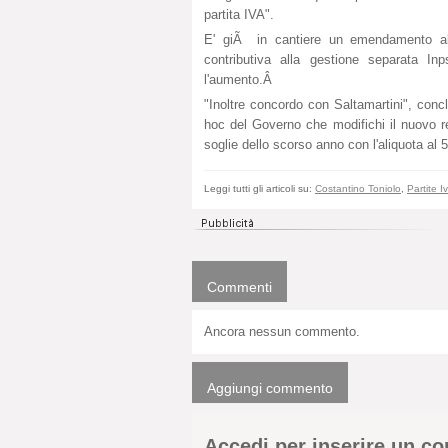
partita IVA".
E' giÃ in cantiere un emendamento al D
contributiva alla gestione separata I
l'aumento.Â
"Inoltre concordo con Saltamartini", con
hoc del Governo che modifichi il nuovo reg
soglie dello scorso anno con l'aliquota al 
Leggi tutti gli articoli su:
Costantino Toniolo
,
Partite I
Commenti
Ancora nessun commento.
Aggiungi commento
Accedi per inserire un 