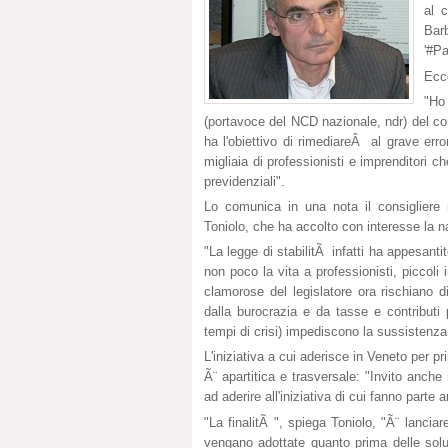
al 
Bar
'#Pa
Ecco
"Ho 
(portavoce del NCD nazionale, ndr) del co
ha l'obiettivo di rimediareÂ al grave err
migliaia di professionisti e imprenditori ch
previdenziali".
Lo comunica in una nota il consigliere
Toniolo, che ha accolto con interesse la n
"La legge di stabilitÃ infatti ha appesanti
non poco la vita a professionisti, piccoli
clamorose del legislatore ora rischiano d
dalla burocrazia e da tasse e contributi 
tempi di crisi) impediscono la sussistenza
L'iniziativa a cui aderisce in Veneto per p
Ã¨ apartitica e trasversale: "Invito anche i
ad aderire all'iniziativa di cui fanno parte
"La finalitÃ ", spiega Toniolo, "Ã¨ lanc
vengano adottate quanto prima delle solu