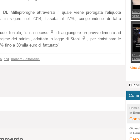
L Milleproroghe attraverso il quale viene prorogata l'aliquota
Risto
Venet
nps in vigore nel 2014, fissata al 27%, congelandone di fatto
appel
Aless
mette
con 
clude Toniolo, "sulla necessitÃ di aggiungere un provvedimento ad
suppo
regia
ime dei minimi, adottato in legge di StabilitÃ , per ripristinare le
5% fino a 30mila euro di fatturato"
L'omi
Filom
va
,
ncd
,
Barbara Saltamartini
Maran
carab
Guarda
marit
più a
di...
Comme
Domeni
In Enne
(Lucian
Alessan
Consi
evide
Gioved
Asses
In Pane
(Lucian
commento
Bretell
Caro 
Marco