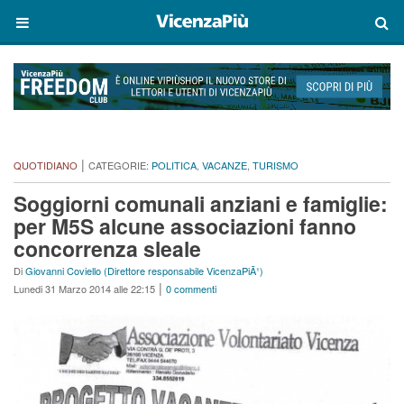
|
QUOTIDIANO
CATEGORIE:
POLITICA
,
VACANZE
,
TURISMO
Soggiorni comunali anziani e famiglie:
per M5S alcune associazioni fanno
concorrenza sleale
Di
Giovanni Coviello (Direttore responsabile VicenzaPiÃ¹)
|
Lunedi 31 Marzo 2014 alle 22:15
0 commenti