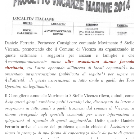
Daniele Ferrarin, Portavoce Consigliere comunale Movimento 5 Stelle
Vicenza, premettendo che il Comune di Vicenza sta organizzando in
queste settimane i soggiorni per anziani e famiglie e che
Â«contemporaneamente anche
altre associazioni stanno facendo
altrettanto
, tra l'altro operando all'interno di locali comunaliÂ» ha
presentato un'interrogazione (pubblicata di seguito*) per sapere se
Â«l'attivitÃ di queste associazioni, in tutto simile a quella dei Tour
Operator, sia legittima
Â».
Il Consigliere comunale Movimento 5 Stelle Vicenza rileva, quindi, come
Â«
in questi giorni sarebbero molti i cittadini che, disorientati da lettere e
programmi in tutto simili a quelli trasmessi dal comune di Vicenza, si
stanno rivolgendo agli sportelli comunali per avere informazioni e
spiegazioni al riguardo di questi soggiorni
Â». Detto questo Daniele
Ferrarin arriva al cuore del problema quando chiede di Â«
chiarire se
siamo in presenza di una forma di concorrenza sleale da parte di queste
associazioni nei confronti delle agenzie viaggi che hanno partecipato al