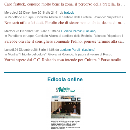
cronoprogramma"
Caro fratuck, conosco molto bene la zona, il percorso della bretella, la situazione dei cittadini, abito in Viale Trento. A partire dal 2003 ho partecipato al Comitato di Maddalene pro bretella, e a riunioni propositive per apportare modifiche al progetto. Numerose mie foto del territorio sono arrivate a Roma, altri miei interventi (non graditi dalla Sx) sono stati pubblicati dal GdV, assieme ad altri come Ciro Asproso, ora favorevole alla bretella. Ho partecipato alla raccolta firme per la chiusura della strada x 5 giorni eseguita dal Sindaco Hullwech per sforamento 180 Micro/g. Pertanto come impegno per la tematica sono apposto con la coscienza. Ora il Progetto è partito, fine! Voglio dire che la nuova Giunta "comunale" non c'entra più. L'opera sarà "malauguratamente" eseguita, ma non con il mio placet. Il Consigliere Comunale dovrebbe capire che la campagna elettorale è finita, con buona pace di tutti. Quello che invece dovrebbe interessare è la proprietà della strada, dall'uscita autostradale Ovest, sino alla Rotatoria dell'Albara, vi sono tre possessori: Autostrade SpA; La Provincia, il Comune. Come la mettiamo per il futuro ? I costi, da 50 sono saliti a 100 milioni di € come dire 20 milioni a KM (!) da non credere. Comunque si farà. Ma nessuno canti Vittoria, anzi meglio non farne un ulteriore fatto "partitico" per questioni elettorali o di seggio. Se mi manda la sua mail, sono disponibile ad inviare i documenti e le foto sopra descritte. Con ossequi, Luciano Parolin
Mercoledi 26 Dicembre 2018 alle 21:41 da
fratuck
In Panettone e ruspe, Comitato Albera al cantiere della Bretella. Rolando: "rispettare il
cronoprogramma"
Non sarà utile a lei dott. Parolin che di sicuro non ci abita, decine di migliaia di TIR, automobili e padroncini che passano quotidianamente per una strada appena rotabile, non è più possibile stendere i panni, attraversare la strada senza rischiare la morte, le case stanno crepando, i tempi sono cambiati e la bretella non passerà assolutamente per maddalene (ma cosa sta a dire?!), dia invece responsabilità a chi ha costruito tagliando la strada che doveva invece terminare a isola vicentina e non al moracchino lasciando Motta di Costabissara ancora in panne di traffico. I tempi sono cambiati dottore e se l'anagrafe della vita stagna nell'essere umano impressioni conservatrici, la società non le considera perchè va avanti, si industrializza e ha bisogno di infrastrutture e di sviluppo. Ultima considerazione, se è geloso di Rolando perchè vede in lui solo campagne politiche mentre si difendono i SOLI diritti dei cittadini, la preghiamo faccia considerazioni più appropriate. Saluti e complimenti per i suoi scritti.
Martedi 25 Dicembre 2018 alle 16:38 da
Luciano Parolin (Luciano)
In Panettone e ruspe, Comitato Albera al cantiere della Bretella. Rolando: "rispettare il
cronoprogramma"
Sarebbe ora che il consigliere comunale Pidino, ponesse termine alla campagna elettorale nel territorio del suo seggio Villaggio del Sole. La tiraca è iniziata, distruggerà 6 km di prateria ovest della città, ricca di fonti e sorgenti d'acqua. I cittadini di Maddalene non avranno più Pace la notte. Molta colpa per la costruzione di questa Strada è proprio del signor Rolando,dei suoi gazebo mobili e che vuol far passare questa opera VANDALICA come progetto "utile" a chi ? Non è cosa seria sig. Rolando!
Lunedi 24 Dicembre 2018 alle 14:06 da
Luciano Parolin (Luciano)
In Mostra "Il trionfo del colore", Giovanni Rolando: la paura di volare di Rucco
Vorrei sapere dal C.C. Rolando cosa intende per Cultura ? Forse tarallucci, vino e sagre, o spaghetti tricolori del PD ? Il continuo (s)parlare della mostra a Palazzo Chiericati caro consigliere DANNEGGIA FORTEMENTE l'immagine della città TUTTA e fa deviare i consensi che in RUSSIA (badi bene ex U.R.S.S.) sono ECCELLENTI. A livello artistico l'evento è di alta Valenza culturale, COMPITO di Tutta la Cittadinanza fare il possibile per propagandare l'iniziativa senza farne UN CASO PARTITICO come fa Lei da sempre. Meno Gazebo + Partecipazione! E così sia. Amen.
Edicola online