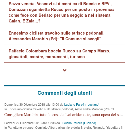
Razza veneta. Vescovi si dimentica di Boccia e BPVi,
Donazzan sgambetta Rucco per un posto in provincia
come fece con Berlato per una seggiola nel sistema
Galan. E Zaia...?
Ennesimo ciclista travolto sulle strisce pedonali,
Alessandra Marobin (Pd): "il Comune si svegli"
Raffaele Colombara boccia Rucco su Campo Marzo,
giocattoli, mostre, monumenti, turismo
Commenti degli utenti
Domenica 30 Dicembre 2018 alle 13:00 da
Luciano Parolin (Luciano)
In Ennesimo ciclista travolto sulle strisce pedonali, Alessandra Marobin (Pd): "il
Comune si svegli"
Consigliera Marobin, tutte le cose da Lei evidenziate, sono opera del suo ex Assessore e compagno di Partito Antonio Marco Dalla Pozza Assessore alla "progettazione" di piste ciclabili e altre porcherie. A lui manderei il conto da saldare per incidenti e danni alle persone. E' ora che "finiamola." Avete perso rassegnatevi. qui IL SINDACO RUCCO NON C'ENTRA PER NIENTE. CAPITO!!!!!!!! Amen.
Giovedi 27 Dicembre 2018 alle 17:38 da
Luciano Parolin (Luciano)
In Panettone e ruspe, Comitato Albera al cantiere della Bretella. Rolando: "rispettare il