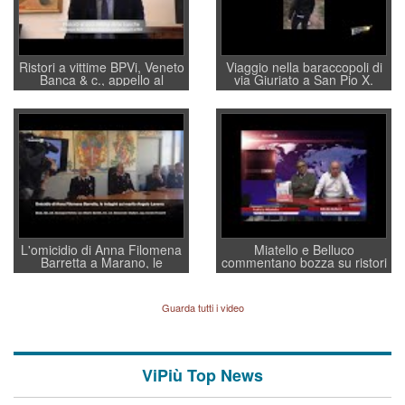
Ristori a vittime BPVi, Veneto
Viaggio nella baraccopoli di
Banca & c., appello al
via Giuriato a San Pio X.
sottosegretario Alessio
Vicenza ai Vicentini: “faremo
Villarosa: per mettere ordine
un regalo di Natale ai
convochi con Di Maio CNCU
residenti”
a supporto della cabina di
regia al Mef
L'omicidio di Anna Filomena
Miatello e Belluco
Barretta a Marano, le
commentano bozza su ristori
indagini dei carabinieri di
BPVi e Veneto Banca
Vicenza sul marito Angelo
Lavarra: più avvincenti di
Guarda tutti i video
quelle di... Barbara D'Urso
ViPiù Top News