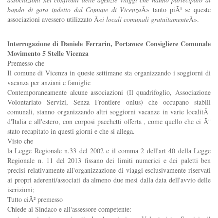
bando di gara indetto dal Comune di Vicenza
Â» tanto piÃ¹ se queste
associazioni avessero utilizzato Â«
i locali comunali gratuitamente
Â».
nterrogazione di Daniele Ferrarin, Portavoce Consigliere Comunale
I
Movimento 5 Stelle Vicenza
Premesso che
Il comune di Vicenza in queste settimane sta organizzando i soggiorni di
vacanza per anziani e famiglie
Contemporaneamente alcune associazioni (Il quadrifoglio, Associazione
Volontariato Servizi, Senza Frontiere onlus) che occupano stabili
comunali, stanno organizzando altri soggiorni vacanze in varie localitÃ
d'Italia e all'estero, con corposi pacchetti offerta , come quello che ci Ã¨
stato recapitato in questi giorni e che si allega.
Visto che
la Legge Regionale n.33 del 2002 e il comma 2 dell'art 40 della Legge
Regionale n. 11 del 2013 fissano dei limiti numerici e dei paletti ben
precisi relativamente all'organizzazione di viaggi esclusivamente riservati
ai propri aderenti/associati da almeno due mesi dalla data dell'avvio delle
iscrizioni;
Tutto ciÃ² premesso
Chiede al Sindaco e all'assessore competente: