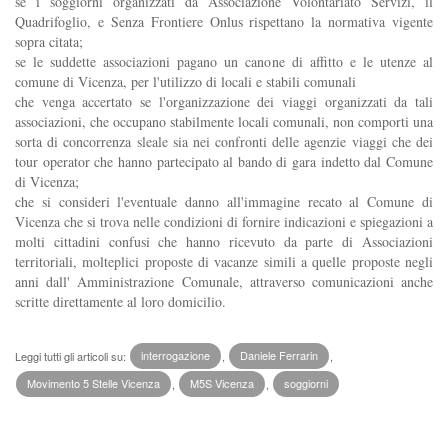
se i soggiorni organizzati da Associazione Volontariato Servizi, il
Quadrifoglio, e Senza Frontiere Onlus rispettano la normativa vigente
sopra citata;
se le suddette associazioni pagano un canone di affitto e le utenze al
comune di Vicenza, per l'utilizzo di locali e stabili comunali
che venga accertato se l'organizzazione dei viaggi organizzati da tali
associazioni, che occupano stabilmente locali comunali, non comporti una
sorta di concorrenza sleale sia nei confronti delle agenzie viaggi che dei
tour operator che hanno partecipato al bando di gara indetto dal Comune
di Vicenza;
che si consideri l'eventuale danno all'immagine recato al Comune di
Vicenza che si trova nelle condizioni di fornire indicazioni e spiegazioni a
molti cittadini confusi che hanno ricevuto da parte di Associazioni
territoriali, molteplici proposte di vacanze simili a quelle proposte negli
anni dall' Amministrazione Comunale, attraverso comunicazioni anche
scritte direttamente al loro domicilio.
Leggi tutti gli articoli su:
interrogazione
,
Daniele Ferrarin
,
Movimento 5 Stelle Vicenza
,
M5S Vicenza
,
soggiorni