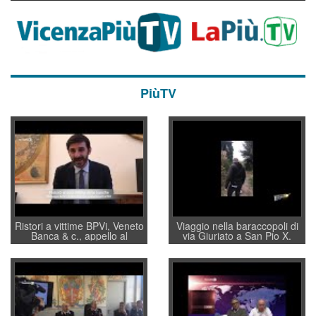
PiùTV
Ristori a vittime BPVi, Veneto
Viaggio nella baraccopoli di
Banca & c., appello al
via Giuriato a San Pio X.
sottosegretario Alessio
Vicenza ai Vicentini: “faremo
Villarosa: per mettere ordine
un regalo di Natale ai
convochi con Di Maio CNCU
residenti”
a supporto della cabina di
regia al Mef