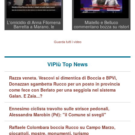
L'omicidio di Anna Filomena
Miatello e Belluco
Barretta a Marano, le
commentano bozza su ristori
indagini dei carabinieri di
BPVi e Veneto Banca
Vicenza sul marito Angelo
Lavarra: più avvincenti di
Guarda tutti i video
quelle di... Barbara D'Urso
ViPiù Top News
Razza veneta. Vescovi si dimentica di Boccia e BPVi,
Donazzan sgambetta Rucco per un posto in provincia
come fece con Berlato per una seggiola nel sistema
Galan. E Zaia...?
Ennesimo ciclista travolto sulle strisce pedonali,
Alessandra Marobin (Pd): "il Comune si svegli"
Raffaele Colombara boccia Rucco su Campo Marzo,
giocattoli, mostre, monumenti, turismo