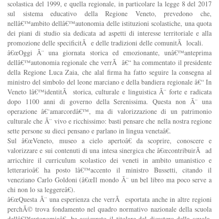
scolastica del 1999, e quella regionale, in particolare la legge 8 del 2017
sul sistema educativo della Regione Veneto, prevedono che,
nellâ€™ambito dellâ€™autonomia delle istituzioni scolastiche, una quota
dei piani di studio sia dedicata ad aspetti di interesse territoriale e alla
promozione delle specificitÃ e delle tradizioni delle comunitÃ locali.
â€œOggi Ã¨ una giornata storica ed emozionante, unâ€™anteprima
dellâ€™autonomia regionale che verrÃ â€“ ha commentato il presidente
della Regione Luca Zaia, che alal firma ha fatto seguire la consegna al
ministro del simbolo del leone marciano e della bandiera regionale â€“ In
Veneto lâ€™identitÃ storica, culturale e linguistica Ã¨ forte e radicata
dopo 1100 anni di governo della Serenissima. Questa non Ã¨ una
operazione â€˜amarcordâ€™, ma di valorizzazione di un patrimonio
culturale che Ã¨ vivo e ricchissimo: basti pensare che nella nostra regione
sette persone su dieci pensano e parlano in lingua venetaâ€.
Sul â€œVeneto, museo a cielo apertoâ€ da scoprire, conoscere e
valorizzare e sui contenuti di una intesa sinergica che â€œcontribuirÃ ad
arricchire il curriculum scolastico dei veneti in ambito umanistico e
letterarioâ€ ha posto lâ€™accento il ministro Bussetti, citando il
veneziano Carlo Goldoni (â€œIl mondo Ã¨ un bel libro ma poco serve a
chi non lo sa leggereâ€).
â€œ
Questa Ã¨ una esperienza che verrÃ esportata anche in altre regioni
perchÃ© trova fondamento nel quadro normativo nazionale della scuola
dellâ€™autonomiaâ€, ha assicurato il titolare del dicastero della scuola,