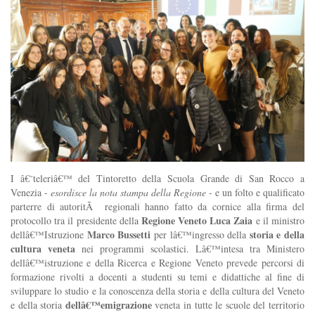
I â€˜teleriâ€™ del Tintoretto della Scuola Grande di San Rocco a
Venezia -
esordisce la nota stampa della Regione
- e un folto e qualificato
parterre di autoritÃ regionali hanno fatto da cornice alla firma del
Regione Veneto Luca Zaia
protocollo tra il presidente della
e il ministro
Marco Bussetti
storia e della
dellâ€™Istruzione
per lâ€™ingresso della
cultura veneta
nei programmi scolastici. Lâ€™intesa tra Ministero
dellâ€™istruzione e della Ricerca e Regione Veneto prevede percorsi di
formazione rivolti a docenti a studenti su temi e didattiche al fine di
sviluppare lo studio e la conoscenza della storia e della cultura del Veneto
dellâ€™emigrazione
e della storia
veneta in tutte le scuole del territorio