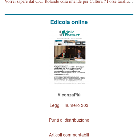
Vorrei sapere dal C.C. Rolando cosa intende per Cultura ? Forse tarallucci, vino e sagre, o spaghetti tricolori del PD ? Il continuo (s)parlare della mostra a Palazzo Chiericati caro consigliere DANNEGGIA FORTEMENTE l'immagine della città TUTTA e fa deviare i consensi che in RUSSIA (badi bene ex U.R.S.S.) sono ECCELLENTI. A livello artistico l'evento è di alta Valenza culturale, COMPITO di Tutta la Cittadinanza fare il possibile per propagandare l'iniziativa senza farne UN CASO PARTITICO come fa Lei da sempre. Meno Gazebo + Partecipazione! E così sia. Amen.
Edicola online
VicenzaPiù
Leggi il numero 303
Punti di distribuzione
Articoli commentabili