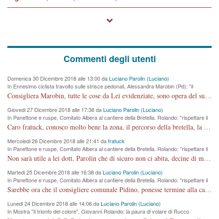
Commenti degli utenti
Domenica 30 Dicembre 2018 alle 13:00 da
Luciano Parolin (Luciano)
In Ennesimo ciclista travolto sulle strisce pedonali, Alessandra Marobin (Pd): "il
Comune si svegli"
Consigliera Marobin, tutte le cose da Lei evidenziate, sono opera del suo ex Assessore e compagno di Partito Antonio Marco Dalla Pozza Assessore alla "progettazione" di piste ciclabili e altre porcherie. A lui manderei il conto da saldare per incidenti e danni alle persone. E' ora che "finiamola." Avete perso rassegnatevi. qui IL SINDACO RUCCO NON C'ENTRA PER NIENTE. CAPITO!!!!!!!! Amen.
Giovedi 27 Dicembre 2018 alle 17:38 da
Luciano Parolin (Luciano)
In Panettone e ruspe, Comitato Albera al cantiere della Bretella. Rolando: "rispettare il
cronoprogramma"
Caro fratuck, conosco molto bene la zona, il percorso della bretella, la situazione dei cittadini, abito in Viale Trento. A partire dal 2003 ho partecipato al Comitato di Maddalene pro bretella, e a riunioni propositive per apportare modifiche al progetto. Numerose mie foto del territorio sono arrivate a Roma, altri miei interventi (non graditi dalla Sx) sono stati pubblicati dal GdV, assieme ad altri come Ciro Asproso, ora favorevole alla bretella. Ho partecipato alla raccolta firme per la chiusura della strada x 5 giorni eseguita dal Sindaco Hullwech per sforamento 180 Micro/g. Pertanto come impegno per la tematica sono apposto con la coscienza. Ora il Progetto è partito, fine! Voglio dire che la nuova Giunta "comunale" non c'entra più. L'opera sarà "malauguratamente" eseguita, ma non con il mio placet. Il Consigliere Comunale dovrebbe capire che la campagna elettorale è finita, con buona pace di tutti. Quello che invece dovrebbe interessare è la proprietà della strada, dall'uscita autostradale Ovest, sino alla Rotatoria dell'Albara, vi sono tre possessori: Autostrade SpA; La Provincia, il Comune. Come la mettiamo per il futuro ? I costi, da 50 sono saliti a 100 milioni di € come dire 20 milioni a KM (!) da non credere. Comunque si farà. Ma nessuno canti Vittoria, anzi meglio non farne un ulteriore fatto "partitico" per questioni elettorali o di seggio. Se mi manda la sua mail, sono disponibile ad inviare i documenti e le foto sopra descritte. Con ossequi, Luciano Parolin
Mercoledi 26 Dicembre 2018 alle 21:41 da
fratuck
In Panettone e ruspe, Comitato Albera al cantiere della Bretella. Rolando: "rispettare il
cronoprogramma"
Non sarà utile a lei dott. Parolin che di sicuro non ci abita, decine di migliaia di TIR, automobili e padroncini che passano quotidianamente per una strada appena rotabile, non è più possibile stendere i panni, attraversare la strada senza rischiare la morte, le case stanno crepando, i tempi sono cambiati e la bretella non passerà assolutamente per maddalene (ma cosa sta a dire?!), dia invece responsabilità a chi ha costruito tagliando la strada che doveva invece terminare a isola vicentina e non al moracchino lasciando Motta di Costabissara ancora in panne di traffico. I tempi sono cambiati dottore e se l'anagrafe della vita stagna nell'essere umano impressioni conservatrici, la società non le considera perchè va avanti, si industrializza e ha bisogno di infrastrutture e di sviluppo. Ultima considerazione, se è geloso di Rolando perchè vede in lui solo campagne politiche mentre si difendono i SOLI diritti dei cittadini, la preghiamo faccia considerazioni più appropriate. Saluti e complimenti per i suoi scritti.
Martedi 25 Dicembre 2018 alle 16:38 da
Luciano Parolin (Luciano)
In Panettone e ruspe, Comitato Albera al cantiere della Bretella. Rolando: "rispettare il
cronoprogramma"
Sarebbe ora che il consigliere comunale Pidino, ponesse termine alla campagna elettorale nel territorio del suo seggio Villaggio del Sole. La tiraca è iniziata, distruggerà 6 km di prateria ovest della città, ricca di fonti e sorgenti d'acqua. I cittadini di Maddalene non avranno più Pace la notte. Molta colpa per la costruzione di questa Strada è proprio del signor Rolando,dei suoi gazebo mobili e che vuol far passare questa opera VANDALICA come progetto "utile" a chi ? Non è cosa seria sig. Rolando!
Lunedi 24 Dicembre 2018 alle 14:06 da
Luciano Parolin (Luciano)
In Mostra "Il trionfo del colore", Giovanni Rolando: la paura di volare di Rucco