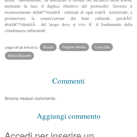
mettendo in luce il duplice obiettivo del protocollo: favorire il
riconoscimento dellâ€™ereditÃ culturale di ogni realtÃ territoriale; e
promuovere la conservazione dei beni culturali, perchÃ©
â€œlâ€™identitÃ del luogo dove si vive Ã¨ il fondamento della
cittadinanza culturaleâ€.
Leggi tutti gli articoli su:
Scuola
,
Regione Veneto
,
Luca Zaia
,
Marco Bussetti
Commenti
Ancora nessun commento.
Aggiungi commento
Accedi per inserire un