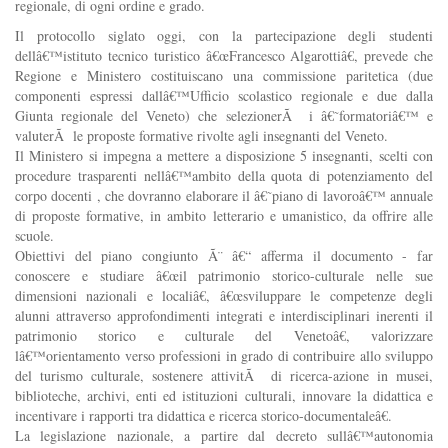
regionale, di ogni ordine e grado.
Il protocollo siglato oggi, con la partecipazione degli studenti
dellâ€™istituto tecnico turistico â€œFrancesco Algarottiâ€, prevede che
Regione e Ministero costituiscano una commissione paritetica (due
componenti espressi dallâ€™Ufficio scolastico regionale e due dalla
Giunta regionale del Veneto) che selezionerÃ i â€˜formatoriâ€™ e
valuterÃ le proposte formative rivolte agli insegnanti del Veneto.
Il Ministero si impegna a mettere a disposizione 5 insegnanti, scelti con
procedure trasparenti nellâ€™ambito della quota di potenziamento del
corpo docenti , che dovranno elaborare il â€˜piano di lavoroâ€™ annuale
di proposte formative, in ambito letterario e umanistico, da offrire alle
scuole.
Obiettivi del piano congiunto Ã¨ â€“ afferma il documento - far
conoscere e studiare â€œil patrimonio storico-culturale nelle sue
dimensioni nazionali e localiâ€, â€œsviluppare le competenze degli
alunni attraverso approfondimenti integrati e interdisciplinari inerenti il
patrimonio storico e culturale del Venetoâ€, valorizzare
lâ€™orientamento verso professioni in grado di contribuire allo sviluppo
del turismo culturale, sostenere attivitÃ di ricerca-azione in musei,
biblioteche, archivi, enti ed istituzioni culturali, innovare la didattica e
incentivare i rapporti tra didattica e ricerca storico-documentaleâ€.
La legislazione nazionale, a partire dal decreto sullâ€™autonomia