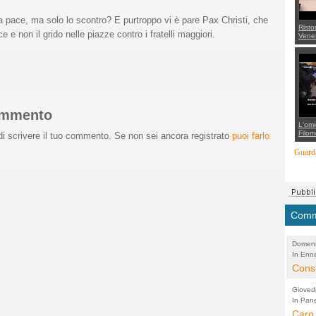
 pace, ma solo lo scontro? E purtroppo vi è pare Pax Christi, che
Risto
e non il grido nelle piazze contro i fratelli maggiori.
Venet
appel
Aless
mette
con 
suppo
regia
commento
L'omi
Filom
i scrivere il tuo commento. Se non sei ancora registrato
puoi farlo
Maran
carab
Guarda
marit
più a
di...
Comme
Domeni
In Enne
(Lucian
Alessan
Consi
evide
Gioved
Asses
In Pane
(Lucian
Bretell
Caro 
Marco