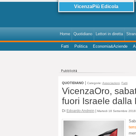
VicenzaPiù Edicola
Home
Quotidiano
Lettori in diretta
StranI
Fatti
Politica
Economia&Aziende
A
|
QUOTIDIANO
Categorie:
Associazioni
,
Fatti
VicenzaOro, sabat
fuori Israele dalla 
Di
Edoardo Andrein
|
Martedi 18 Settembre 2018 
Sab
ter
ment