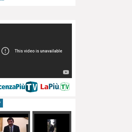
menti, turismo
V