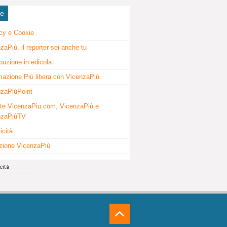
ne
cy e Cookie
zaPiù, il reporter sei anche tu
ibuzione in edicola
mazione Più libera con VicenzaPiù
zaPiùPoint
te VicenzaPiu.com, VicenzaPiù e
nzaPiùTV
icità
zione VicenzaPiù
⁁