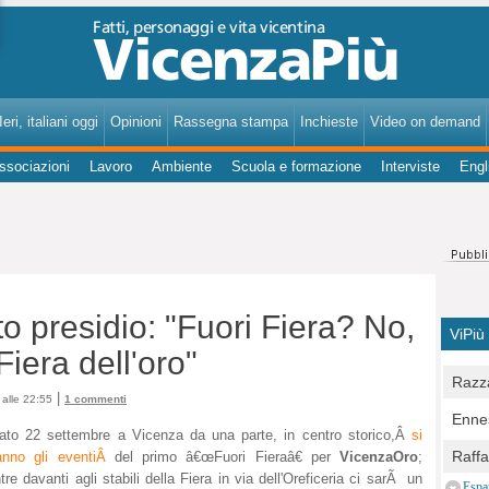
VicenzaPiù - Notizie, Inchieste, Analisi su Vicenza e provincia
eri, italiani oggi
Opinioni
Rassegna stampa
Inchieste
Video on demand
ssociazioni
Lavoro
Ambiente
Scuola e formazione
Interviste
Engl
o presidio: "Fuori Fiera? No,
ViPiù
Fiera dell'oro"
Razza
|
alle 22:55
1 commenti
Bocc
Ennes
per u
ato 22 settembre a Vicenza da una parte, in centro storico,Â
si
pedon
Berla
Raff
ranno gli eventiÂ
del primo â€œFuori Fieraâ€ per
VicenzaOro
;
Comun
E Zai
re davanti agli stabili della Fiera in via dell'Oreficeria ci sarÃ un
Campo
Espa