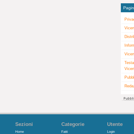
Pagi
Priva
Vicen
Distr
Infor
Vicen
Testa
Vice
Pubbl
Reda
Sezioni
Categorie
Utente
Home
Fatti
Login