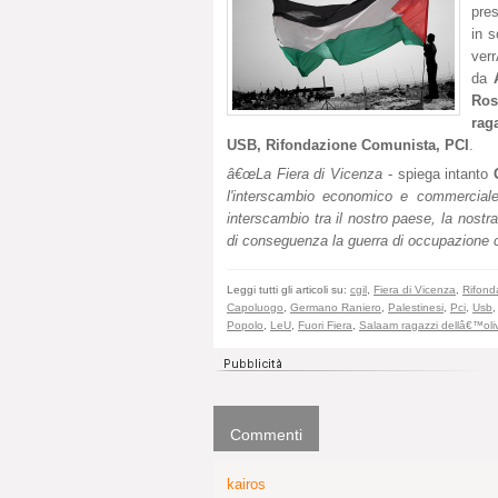
pres
in s
verr
da
Ros
rag
USB, Rifondazione Comunista, PCI
.
â€œLa Fiera di Vicenza
- spiega intanto
l'interscambio economico e commerciale 
interscambio tra il nostro paese, la nostra
di conseguenza la guerra di occupazione c
Leggi tutti gli articoli su:
cgil
,
Fiera di Vicenza
,
Rifond
Capoluogo
,
Germano Raniero
,
Palestinesi
,
Pci
,
Usb
,
Popolo
,
LeU
,
Fuori Fiera
,
Salaam ragazzi dellâ€™oli
Commenti
kairos