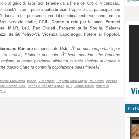
idio al grido di â€œFuori
Israele
dalla Fiera dell'Oro di Vicenzaâ€,
monu
olidarietÃ con il popolo
palestinese
. L'appello alla partecipazione
Ã lanciato nei prossimi giorni dal coordinamento vicentino formato
Arci servizio civile, CGIL, Donne in rete per la pace, Fornaci
se, M.I.R, LeU, Pax Christi, Progetto sulla Soglia, Salaam
azzi dellâ€™olivo-Vi, Vicenza Capoluogo, Potere al Popolo!,
Germano Raniero
del sindacato
Usb
-
Ã¨ un punto importante per
tra Israele, l'Italia e non solo. Ãˆ bene ricordare che l'enorme
 regione, la nostra provincia, alimenta lo stato sionista di Israele e
he questo Stato fa contro la popolazione palestineseâ€
.
azione Comunista
,
Israele
,
Vicenzaoro
,
Progetto Sulla Soglia
,
Pax Christi
,
Vicenza
Arci Servizio Civile
,
Donne in rete per la pace
,
MIR
,
Fornaci Rosse
,
Potere al
vo-Vi
PiùT