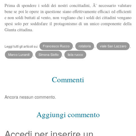
Prima di spendere i soldi dei nostri concittadini, Ã¨ necessario valutare
bene se poi le opere in questione siano effettivamente efficaci ed efficienti
e non soldi buttati al vento, non vogliano che i soldi dei cittadini vengano
spesi solo per soddisfare il protagonismo di un unico componente della
Giunta cittadina.
Leggi tutti gli articoli su:
Francesco Rucco
,
rotatoria
,
viale San Lazzaro
,
Marco Lunardi
,
Simona Siotto
,
lista rucco
Commenti
Ancora nessun commento.
Aggiungi commento
Accedi per inserire un