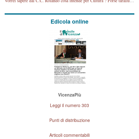
Vorrei sapere dal C.C. Rolando cosa intende per Cultura ? Forse tarallucci, vino e sagre, o spaghetti tricolori del PD ? Il continuo (s)parlare della mostra a Palazzo Chiericati caro consigliere DANNEGGIA FORTEMENTE l'immagine della città TUTTA e fa deviare i consensi che in RUSSIA (badi bene ex U.R.S.S.) sono ECCELLENTI. A livello artistico l'evento è di alta Valenza culturale, COMPITO di Tutta la Cittadinanza fare il possibile per propagandare l'iniziativa senza farne UN CASO PARTITICO come fa Lei da sempre. Meno Gazebo + Partecipazione! E così sia. Amen.
Edicola online
VicenzaPiù
Leggi il numero 303
Punti di distribuzione
Articoli commentabili