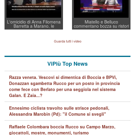
L'omicidio di Anna Filomena
Miatello e Belluco
Barretta a Marano, le
commentano bozza su ristori
indagini dei carabinieri di
BPVi e Veneto Banca
Vicenza sul marito Angelo
Lavarra: più avvincenti di
Guarda tutti i video
quelle di... Barbara D'Urso
ViPiù Top News
Razza veneta. Vescovi si dimentica di Boccia e BPVi,
Donazzan sgambetta Rucco per un posto in provincia
come fece con Berlato per una seggiola nel sistema
Galan. E Zaia...?
Ennesimo ciclista travolto sulle strisce pedonali,
Alessandra Marobin (Pd): "il Comune si svegli"
Raffaele Colombara boccia Rucco su Campo Marzo,
giocattoli, mostre, monumenti, turismo