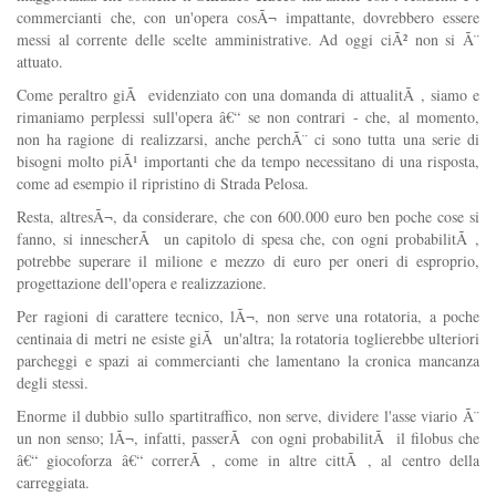
commercianti che, con un'opera cosÃ¬ impattante, dovrebbero essere
messi al corrente delle scelte amministrative. Ad oggi ciÃ² non si Ã¨
attuato.
Come peraltro giÃ evidenziato con una domanda di attualitÃ , siamo e
rimaniamo perplessi sull'opera â€“ se non contrari - che, al momento,
non ha ragione di realizzarsi, anche perchÃ¨ ci sono tutta una serie di
bisogni molto piÃ¹ importanti che da tempo necessitano di una risposta,
come ad esempio il ripristino di Strada Pelosa.
Resta, altresÃ¬, da considerare, che con 600.000 euro ben poche cose si
fanno, si innescherÃ un capitolo di spesa che, con ogni probabilitÃ ,
potrebbe superare il milione e mezzo di euro per oneri di esproprio,
progettazione dell'opera e realizzazione.
Per ragioni di carattere tecnico, lÃ¬, non serve una rotatoria, a poche
centinaia di metri ne esiste giÃ un'altra; la rotatoria toglierebbe ulteriori
parcheggi e spazi ai commercianti che lamentano la cronica mancanza
degli stessi.
Enorme il dubbio sullo spartitraffico, non serve, dividere l'asse viario Ã¨
un non senso; lÃ¬, infatti, passerÃ con ogni probabilitÃ il filobus che
â€“ giocoforza â€“ correrÃ , come in altre cittÃ , al centro della
carreggiata.