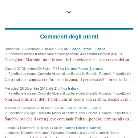
Commenti degli utenti
Domenica 30 Dicembre 2018 alle 13:00 da
Luciano Parolin (Luciano)
In Ennesimo ciclista travolto sulle strisce pedonali, Alessandra Marobin (Pd): "il
Comune si svegli"
Consigliera Marobin, tutte le cose da Lei evidenziate, sono opera del suo ex Assessore e compagno di Partito Antonio Marco Dalla Pozza Assessore alla "progettazione" di piste ciclabili e altre porcherie. A lui manderei il conto da saldare per incidenti e danni alle persone. E' ora che "finiamola." Avete perso rassegnatevi. qui IL SINDACO RUCCO NON C'ENTRA PER NIENTE. CAPITO!!!!!!!! Amen.
Giovedi 27 Dicembre 2018 alle 17:38 da
Luciano Parolin (Luciano)
In Panettone e ruspe, Comitato Albera al cantiere della Bretella. Rolando: "rispettare il
cronoprogramma"
Caro fratuck, conosco molto bene la zona, il percorso della bretella, la situazione dei cittadini, abito in Viale Trento. A partire dal 2003 ho partecipato al Comitato di Maddalene pro bretella, e a riunioni propositive per apportare modifiche al progetto. Numerose mie foto del territorio sono arrivate a Roma, altri miei interventi (non graditi dalla Sx) sono stati pubblicati dal GdV, assieme ad altri come Ciro Asproso, ora favorevole alla bretella. Ho partecipato alla raccolta firme per la chiusura della strada x 5 giorni eseguita dal Sindaco Hullwech per sforamento 180 Micro/g. Pertanto come impegno per la tematica sono apposto con la coscienza. Ora il Progetto è partito, fine! Voglio dire che la nuova Giunta "comunale" non c'entra più. L'opera sarà "malauguratamente" eseguita, ma non con il mio placet. Il Consigliere Comunale dovrebbe capire che la campagna elettorale è finita, con buona pace di tutti. Quello che invece dovrebbe interessare è la proprietà della strada, dall'uscita autostradale Ovest, sino alla Rotatoria dell'Albara, vi sono tre possessori: Autostrade SpA; La Provincia, il Comune. Come la mettiamo per il futuro ? I costi, da 50 sono saliti a 100 milioni di € come dire 20 milioni a KM (!) da non credere. Comunque si farà. Ma nessuno canti Vittoria, anzi meglio non farne un ulteriore fatto "partitico" per questioni elettorali o di seggio. Se mi manda la sua mail, sono disponibile ad inviare i documenti e le foto sopra descritte. Con ossequi, Luciano Parolin
Mercoledi 26 Dicembre 2018 alle 21:41 da
fratuck
In Panettone e ruspe, Comitato Albera al cantiere della Bretella. Rolando: "rispettare il
cronoprogramma"
Non sarà utile a lei dott. Parolin che di sicuro non ci abita, decine di migliaia di TIR, automobili e padroncini che passano quotidianamente per una strada appena rotabile, non è più possibile stendere i panni, attraversare la strada senza rischiare la morte, le case stanno crepando, i tempi sono cambiati e la bretella non passerà assolutamente per maddalene (ma cosa sta a dire?!), dia invece responsabilità a chi ha costruito tagliando la strada che doveva invece terminare a isola vicentina e non al moracchino lasciando Motta di Costabissara ancora in panne di traffico. I tempi sono cambiati dottore e se l'anagrafe della vita stagna nell'essere umano impressioni conservatrici, la società non le considera perchè va avanti, si industrializza e ha bisogno di infrastrutture e di sviluppo. Ultima considerazione, se è geloso di Rolando perchè vede in lui solo campagne politiche mentre si difendono i SOLI diritti dei cittadini, la preghiamo faccia considerazioni più appropriate. Saluti e complimenti per i suoi scritti.
Martedi 25 Dicembre 2018 alle 16:38 da
Luciano Parolin (Luciano)
In Panettone e ruspe, Comitato Albera al cantiere della Bretella. Rolando: "rispettare il
cronoprogramma"
Sarebbe ora che il consigliere comunale Pidino, ponesse termine alla campagna elettorale nel territorio del suo seggio Villaggio del Sole. La tiraca è iniziata, distruggerà 6 km di prateria ovest della città, ricca di fonti e sorgenti d'acqua. I cittadini di Maddalene non avranno più Pace la notte. Molta colpa per la costruzione di questa Strada è proprio del signor Rolando,dei suoi gazebo mobili e che vuol far passare questa opera VANDALICA come progetto "utile" a chi ? Non è cosa seria sig. Rolando!
Lunedi 24 Dicembre 2018 alle 14:06 da
Luciano Parolin (Luciano)
In Mostra "Il trionfo del colore", Giovanni Rolando: la paura di volare di Rucco