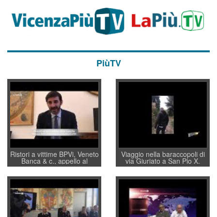
PiùTV
Ristori a vittime BPVi, Veneto
Viaggio nella baraccopoli di
Banca & c., appello al
via Giuriato a San Pio X.
sottosegretario Alessio
Vicenza ai Vicentini: “faremo
Villarosa: per mettere ordine
un regalo di Natale ai
convochi con Di Maio CNCU
residenti”
a supporto della cabina di
regia al Mef