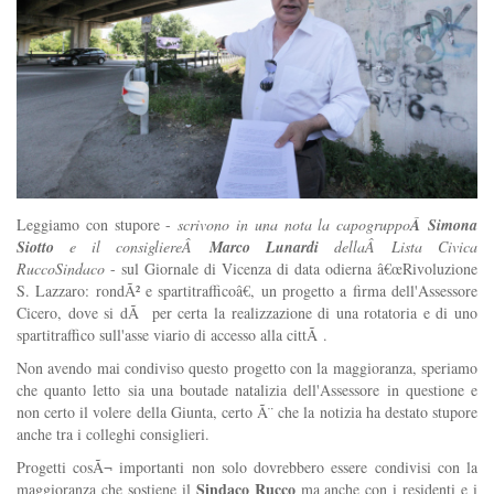
Leggiamo con stupore -
scrivono in una nota la capogruppo
Â
Simona
Siotto
e il consigliereÂ
Marco Lunardi
dellaÂ
Lista Civica
RuccoSindaco
- sul Giornale di Vicenza di data odierna â€œRivoluzione
S. Lazzaro: rondÃ² e spartitrafficoâ€, un progetto a firma dell'Assessore
Cicero, dove si dÃ per certa la realizzazione di una rotatoria e di uno
spartitraffico sull'asse viario di accesso alla cittÃ .
Non avendo mai condiviso questo progetto con la maggioranza, speriamo
che quanto letto sia una boutade natalizia dell'Assessore in questione e
non certo il volere della Giunta, certo Ã¨ che la notizia ha destato stupore
anche tra i colleghi consiglieri.
Progetti cosÃ¬ importanti non solo dovrebbero essere condivisi con la
Sindaco Rucco
maggioranza che sostiene il
ma anche con i residenti e i