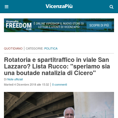
|
QUOTIDIANO
CATEGORIE:
POLITICA
Rotatoria e spartitraffico in viale San
Lazzaro? Lista Rucco: "speriamo sia
una boutade natalizia di Cicero"
Di
Note ufficiali
|
Martedi 4 Dicembre 2018 alle 15:32
0 commenti