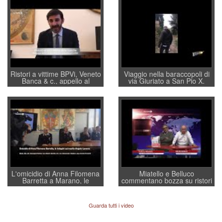
Ristori a vittime BPVi, Veneto
Viaggio nella baraccopoli di
Banca & c., appello al
via Giuriato a San Pio X.
sottosegretario Alessio
Vicenza ai Vicentini: “faremo
Villarosa: per mettere ordine
un regalo di Natale ai
convochi con Di Maio CNCU
residenti”
a supporto della cabina di
regia al Mef
L'omicidio di Anna Filomena
Miatello e Belluco
Barretta a Marano, le
commentano bozza su ristori
indagini dei carabinieri di
BPVi e Veneto Banca
Vicenza sul marito Angelo
Lavarra: più avvincenti di
Guarda tutti i video
quelle di... Barbara D'Urso