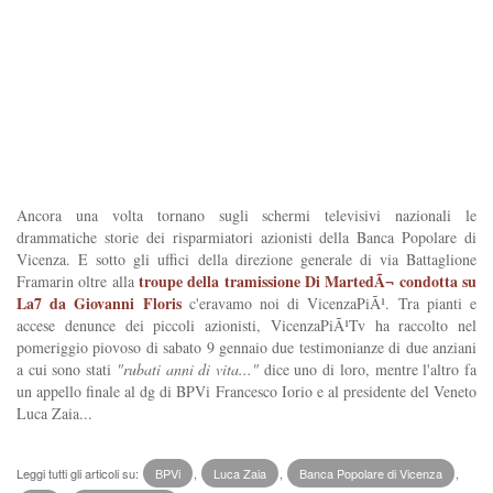
Ancora una volta tornano sugli schermi televisivi nazionali le
drammatiche storie dei risparmiatori azionisti della Banca Popolare di
Vicenza. E sotto gli uffici della direzione generale di via Battaglione
troupe della tramissione Di MartedÃ¬ condotta su
Framarin oltre alla
La7 da Giovanni Floris
c'eravamo noi di VicenzaPiÃ¹. Tra pianti e
accese denunce dei piccoli azionisti, VicenzaPiÃ¹Tv ha raccolto nel
pomeriggio piovoso di sabato 9 gennaio due testimonianze di due anziani
a cui sono stati
"rubati anni di vita..."
dice uno di loro, mentre l'altro fa
un appello finale al dg di BPVi Francesco Iorio e al presidente del Veneto
Luca Zaia...
Leggi tutti gli articoli su:
BPVi
,
Luca Zaia
,
Banca Popolare di Vicenza
,