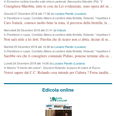
In Ennesimo ciclista travolto sulle strisce pedonali, Alessandra Marobin (Pd): "il
Comune si svegli"
Consigliera Marobin, tutte le cose da Lei evidenziate, sono opera del suo ex Assessore e compagno di Partito Antonio Marco Dalla Pozza Assessore alla "progettazione" di piste ciclabili e altre porcherie. A lui manderei il conto da saldare per incidenti e danni alle persone. E' ora che "finiamola." Avete perso rassegnatevi. qui IL SINDACO RUCCO NON C'ENTRA PER NIENTE. CAPITO!!!!!!!! Amen.
Giovedi 27 Dicembre 2018 alle 17:38 da
Luciano Parolin (Luciano)
In Panettone e ruspe, Comitato Albera al cantiere della Bretella. Rolando: "rispettare il
cronoprogramma"
Caro fratuck, conosco molto bene la zona, il percorso della bretella, la situazione dei cittadini, abito in Viale Trento. A partire dal 2003 ho partecipato al Comitato di Maddalene pro bretella, e a riunioni propositive per apportare modifiche al progetto. Numerose mie foto del territorio sono arrivate a Roma, altri miei interventi (non graditi dalla Sx) sono stati pubblicati dal GdV, assieme ad altri come Ciro Asproso, ora favorevole alla bretella. Ho partecipato alla raccolta firme per la chiusura della strada x 5 giorni eseguita dal Sindaco Hullwech per sforamento 180 Micro/g. Pertanto come impegno per la tematica sono apposto con la coscienza. Ora il Progetto è partito, fine! Voglio dire che la nuova Giunta "comunale" non c'entra più. L'opera sarà "malauguratamente" eseguita, ma non con il mio placet. Il Consigliere Comunale dovrebbe capire che la campagna elettorale è finita, con buona pace di tutti. Quello che invece dovrebbe interessare è la proprietà della strada, dall'uscita autostradale Ovest, sino alla Rotatoria dell'Albara, vi sono tre possessori: Autostrade SpA; La Provincia, il Comune. Come la mettiamo per il futuro ? I costi, da 50 sono saliti a 100 milioni di € come dire 20 milioni a KM (!) da non credere. Comunque si farà. Ma nessuno canti Vittoria, anzi meglio non farne un ulteriore fatto "partitico" per questioni elettorali o di seggio. Se mi manda la sua mail, sono disponibile ad inviare i documenti e le foto sopra descritte. Con ossequi, Luciano Parolin
Mercoledi 26 Dicembre 2018 alle 21:41 da
fratuck
In Panettone e ruspe, Comitato Albera al cantiere della Bretella. Rolando: "rispettare il
cronoprogramma"
Non sarà utile a lei dott. Parolin che di sicuro non ci abita, decine di migliaia di TIR, automobili e padroncini che passano quotidianamente per una strada appena rotabile, non è più possibile stendere i panni, attraversare la strada senza rischiare la morte, le case stanno crepando, i tempi sono cambiati e la bretella non passerà assolutamente per maddalene (ma cosa sta a dire?!), dia invece responsabilità a chi ha costruito tagliando la strada che doveva invece terminare a isola vicentina e non al moracchino lasciando Motta di Costabissara ancora in panne di traffico. I tempi sono cambiati dottore e se l'anagrafe della vita stagna nell'essere umano impressioni conservatrici, la società non le considera perchè va avanti, si industrializza e ha bisogno di infrastrutture e di sviluppo. Ultima considerazione, se è geloso di Rolando perchè vede in lui solo campagne politiche mentre si difendono i SOLI diritti dei cittadini, la preghiamo faccia considerazioni più appropriate. Saluti e complimenti per i suoi scritti.
Martedi 25 Dicembre 2018 alle 16:38 da
Luciano Parolin (Luciano)
In Panettone e ruspe, Comitato Albera al cantiere della Bretella. Rolando: "rispettare il
cronoprogramma"
Sarebbe ora che il consigliere comunale Pidino, ponesse termine alla campagna elettorale nel territorio del suo seggio Villaggio del Sole. La tiraca è iniziata, distruggerà 6 km di prateria ovest della città, ricca di fonti e sorgenti d'acqua. I cittadini di Maddalene non avranno più Pace la notte. Molta colpa per la costruzione di questa Strada è proprio del signor Rolando,dei suoi gazebo mobili e che vuol far passare questa opera VANDALICA come progetto "utile" a chi ? Non è cosa seria sig. Rolando!
Lunedi 24 Dicembre 2018 alle 14:06 da
Luciano Parolin (Luciano)
In Mostra "Il trionfo del colore", Giovanni Rolando: la paura di volare di Rucco
Vorrei sapere dal C.C. Rolando cosa intende per Cultura ? Forse tarallucci, vino e sagre, o spaghetti tricolori del PD ? Il continuo (s)parlare della mostra a Palazzo Chiericati caro consigliere DANNEGGIA FORTEMENTE l'immagine della città TUTTA e fa deviare i consensi che in RUSSIA (badi bene ex U.R.S.S.) sono ECCELLENTI. A livello artistico l'evento è di alta Valenza culturale, COMPITO di Tutta la Cittadinanza fare il possibile per propagandare l'iniziativa senza farne UN CASO PARTITICO come fa Lei da sempre. Meno Gazebo + Partecipazione! E così sia. Amen.
Edicola online