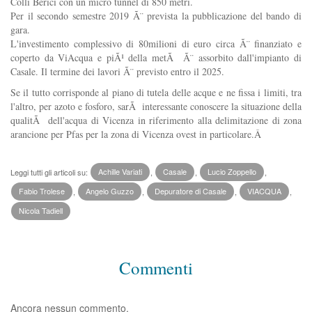
Colli Berici con un micro tunnel di 850 metri.
Per il secondo semestre 2019 Ã¨ prevista la pubblicazione del bando di
gara.
L'investimento complessivo di 80milioni di euro circa Ã¨ finanziato e
coperto da ViAcqua e piÃ¹ della metÃ Ã¨ assorbito dall'impianto di
Casale. Il termine dei lavori Ã¨ previsto entro il 2025.
Se il tutto corrisponde al piano di tutela delle acque e ne fissa i limiti, tra
l'altro, per azoto e fosforo, sarÃ interessante conoscere la situazione della
qualitÃ dell'acqua di Vicenza in riferimento alla delimitazione di zona
arancione per Pfas per la zona di Vicenza ovest in particolare.Â
Leggi tutti gli articoli su:
Achille Variati
,
Casale
,
Lucio Zoppello
,
Fabio Trolese
,
Angelo Guzzo
,
Depuratore di Casale
,
VIACQUA
,
Nicola Tadiell
Commenti
Ancora nessun commento.