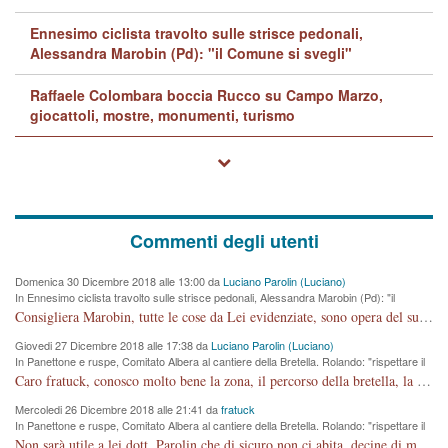
Ennesimo ciclista travolto sulle strisce pedonali,
Alessandra Marobin (Pd): "il Comune si svegli"
Raffaele Colombara boccia Rucco su Campo Marzo,
giocattoli, mostre, monumenti, turismo
Commenti degli utenti
Domenica 30 Dicembre 2018 alle 13:00 da
Luciano Parolin (Luciano)
In Ennesimo ciclista travolto sulle strisce pedonali, Alessandra Marobin (Pd): "il
Comune si svegli"
Consigliera Marobin, tutte le cose da Lei evidenziate, sono opera del suo ex Assessore e compagno di Partito Antonio Marco Dalla Pozza Assessore alla "progettazione" di piste ciclabili e altre porcherie. A lui manderei il conto da saldare per incidenti e danni alle persone. E' ora che "finiamola." Avete perso rassegnatevi. qui IL SINDACO RUCCO NON C'ENTRA PER NIENTE. CAPITO!!!!!!!! Amen.
Giovedi 27 Dicembre 2018 alle 17:38 da
Luciano Parolin (Luciano)
In Panettone e ruspe, Comitato Albera al cantiere della Bretella. Rolando: "rispettare il
cronoprogramma"
Caro fratuck, conosco molto bene la zona, il percorso della bretella, la situazione dei cittadini, abito in Viale Trento. A partire dal 2003 ho partecipato al Comitato di Maddalene pro bretella, e a riunioni propositive per apportare modifiche al progetto. Numerose mie foto del territorio sono arrivate a Roma, altri miei interventi (non graditi dalla Sx) sono stati pubblicati dal GdV, assieme ad altri come Ciro Asproso, ora favorevole alla bretella. Ho partecipato alla raccolta firme per la chiusura della strada x 5 giorni eseguita dal Sindaco Hullwech per sforamento 180 Micro/g. Pertanto come impegno per la tematica sono apposto con la coscienza. Ora il Progetto è partito, fine! Voglio dire che la nuova Giunta "comunale" non c'entra più. L'opera sarà "malauguratamente" eseguita, ma non con il mio placet. Il Consigliere Comunale dovrebbe capire che la campagna elettorale è finita, con buona pace di tutti. Quello che invece dovrebbe interessare è la proprietà della strada, dall'uscita autostradale Ovest, sino alla Rotatoria dell'Albara, vi sono tre possessori: Autostrade SpA; La Provincia, il Comune. Come la mettiamo per il futuro ? I costi, da 50 sono saliti a 100 milioni di € come dire 20 milioni a KM (!) da non credere. Comunque si farà. Ma nessuno canti Vittoria, anzi meglio non farne un ulteriore fatto "partitico" per questioni elettorali o di seggio. Se mi manda la sua mail, sono disponibile ad inviare i documenti e le foto sopra descritte. Con ossequi, Luciano Parolin
Mercoledi 26 Dicembre 2018 alle 21:41 da
fratuck
In Panettone e ruspe, Comitato Albera al cantiere della Bretella. Rolando: "rispettare il
cronoprogramma"
Non sarà utile a lei dott. Parolin che di sicuro non ci abita, decine di migliaia di TIR, automobili e padroncini che passano quotidianamente per una strada appena rotabile, non è più possibile stendere i panni, attraversare la strada senza rischiare la morte, le case stanno crepando, i tempi sono cambiati e la bretella non passerà assolutamente per maddalene (ma cosa sta a dire?!), dia invece responsabilità a chi ha costruito tagliando la strada che doveva invece terminare a isola vicentina e non al moracchino lasciando Motta di Costabissara ancora in panne di traffico. I tempi sono cambiati dottore e se l'anagrafe della vita stagna nell'essere umano impressioni conservatrici, la società non le considera perchè va avanti, si industrializza e ha bisogno di infrastrutture e di sviluppo. Ultima considerazione, se è geloso di Rolando perchè vede in lui solo campagne politiche mentre si difendono i SOLI diritti dei cittadini, la preghiamo faccia considerazioni più appropriate. Saluti e complimenti per i suoi scritti.