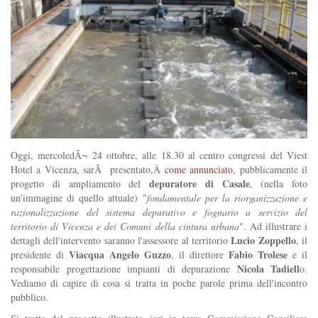
Oggi, mercoledÃ¬ 24 ottobre, alle 18.30 al centro congressi del Viest
Hotel a Vicenza, sarÃ presentato,Â
come annunciato
, pubblicamente il
depuratore di Casale
progetto di ampliamento del
, (nella foto
un'immagine di quello attuale) "
fondamentale per la riorganizzazione e
razionalizzazione del sistema depurativo e fognario a servizio del
territorio di Vicenza e dei Comuni della cintura urbana
". Ad illustrare i
Lucio Zoppello
dettagli dell'intervento saranno l'assessore al territorio
, il
Viacqua
Angelo Guzzo
Fabio Trolese
presidente di
, il direttore
e il
Nicola Tadiell
responsabile progettazione impianti di depurazione
o.
Vediamo di capire di cosa si tratta in poche parole prima dell'incontro
pubblico.