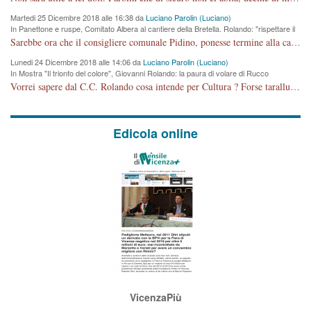
Martedi 25 Dicembre 2018 alle 16:38 da
Luciano Parolin (Luciano)
In Panettone e ruspe, Comitato Albera al cantiere della Bretella. Rolando: "rispettare il
cronoprogramma"
Sarebbe ora che il consigliere comunale Pidino, ponesse termine alla campagna elettorale nel territorio del suo seggio Villaggio del Sole. La tiraca è iniziata, distruggerà 6 km di prateria ovest della città, ricca di fonti e sorgenti d'acqua. I cittadini di Maddalene non avranno più Pace la notte. Molta colpa per la costruzione di questa Strada è proprio del signor Rolando,dei suoi gazebo mobili e che vuol far passare questa opera VANDALICA come progetto "utile" a chi ? Non è cosa seria sig. Rolando!
Lunedi 24 Dicembre 2018 alle 14:06 da
Luciano Parolin (Luciano)
In Mostra "Il trionfo del colore", Giovanni Rolando: la paura di volare di Rucco
Vorrei sapere dal C.C. Rolando cosa intende per Cultura ? Forse tarallucci, vino e sagre, o spaghetti tricolori del PD ? Il continuo (s)parlare della mostra a Palazzo Chiericati caro consigliere DANNEGGIA FORTEMENTE l'immagine della città TUTTA e fa deviare i consensi che in RUSSIA (badi bene ex U.R.S.S.) sono ECCELLENTI. A livello artistico l'evento è di alta Valenza culturale, COMPITO di Tutta la Cittadinanza fare il possibile per propagandare l'iniziativa senza farne UN CASO PARTITICO come fa Lei da sempre. Meno Gazebo + Partecipazione! E così sia. Amen.
Edicola online
VicenzaPiù