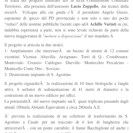
Si tratta del progetto illustrato ieri in terza Commissione Consiliare
Lucio Zoppello
Territorio, alla presenza dell'assessore
, dai tecnici della
societÃ ViAcqua alla cui guida c'Ã¨ il presidente Angelo Guzzo,
esponente di spicco del PD provinciale e non solo e uno dei pochi
Achille Variati
"reduci" delle nomine pubbliche facenti capo adÂ
su cui,
indubbia esperienza a parte, non si sono levate richieste da parte della
nuova maggioranza di "
mettere a disposizione
" il suo mandato.Â
Il progetto si articola in due stralci:
1- Ampliamento che interesserÃ un bacino di utenze di 12 comuni
vicentini: Vicenza- Altavilla- Arzignano- Torri di Q.- Costabissara-
Monteviale- Creazzo- Caldogno- Dueville- Montecchio Precalcino -
Monticello Conte Otto - Sovizzo.
2- Dismissione impianto di S. Agostino
Il progetto riguarderÃ la realizzazione di 10 linee biologiche a fanghi
attivi, 6 serbatoi di sedimentazione di 41 metri di diametro e la
costruzione di un nuovo edificio per uffici.
La potenzialitÃ del nuovo impianto sarÃ quasi triplicata passando dagli
attuali 100mila Abitanti Equivalenti a circa 280mila A.E.
Ãˆ prevista la realizzazione di un collettore di trasferimento da S.
Agostino a Casale per un tracciato di 6 km di lunghezza che
attraverserÃ , con un ponte carrabile, il fiume Bacchiglione ed anche i