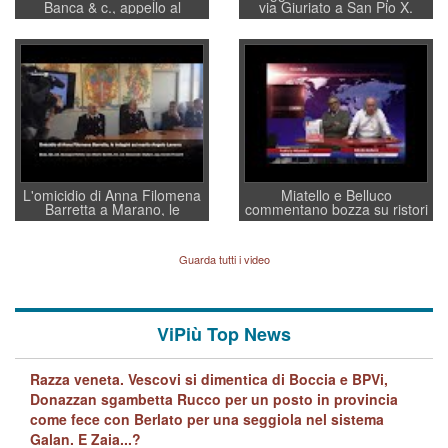
Banca & c., appello al
via Giuriato a San Pio X.
sottosegretario Alessio
Vicenza ai Vicentini: “faremo
Villarosa: per mettere ordine
un regalo di Natale ai
convochi con Di Maio CNCU
residenti”
a supporto della cabina di
regia al Mef
L'omicidio di Anna Filomena
Miatello e Belluco
Barretta a Marano, le
commentano bozza su ristori
indagini dei carabinieri di
BPVi e Veneto Banca
Vicenza sul marito Angelo
Lavarra: più avvincenti di
Guarda tutti i video
quelle di... Barbara D'Urso
ViPiù Top News
Razza veneta. Vescovi si dimentica di Boccia e BPVi,
Donazzan sgambetta Rucco per un posto in provincia
come fece con Berlato per una seggiola nel sistema
Galan. E Zaia...?