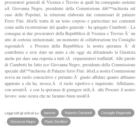
procuratori generali di Vicenza e Treviso ai quali ha consegnato assieme
aÂ Giovanna Negro, presidente della Commissione dâ€™inchiesta sul
caso delle Popolari, la relazione elaborata dai commissari di palazzo
Ferro Fini. â€œSi tratta di un testo corposo e particolare nei contenuti
come nella ricostruzione del quadro generale - ha spiegato Ciambetti - La
consegna ai due procuratori della Repubblica di Vicenza e Treviso Ã¨ un
atto di cortesia istituzionale, un momento di collaborazione tra Consiglio
regionaleÂ e Procura della Repubblica: la nostra speranza Ã¨ di
contribuire e aver dato un aiuto a chi oggi sta difendendo la Giustizia
anche per dare una risposta a tutti iÂ risparmiatori truffatiâ€. Alle parole
di Ciambetti ha fatto eco Giovanna Negro, presidente della Commissione
speciale dâ€™inchiesta di Palazzo ferro Fini: â€œLa nostra Commissione
aveva un ruolo conoscitivo e pertanto Ã¨ giusto affidare quanto abbiamo
appurato a chi ha, invece,Â il ruolo ispettivo e inquirente. Affidiamo,
con serenitÃ e con la speranza di giungere utili,Â alle Procure il nostro
lavoro: sono sicura che ne faranno buon usoâ€Â
Leggi tutti gli articoli su:
banche
,
Roberto Ciambetti
,
Consiglio Regionale
,
Giovanna Negro
,
Paolo Gentiloni