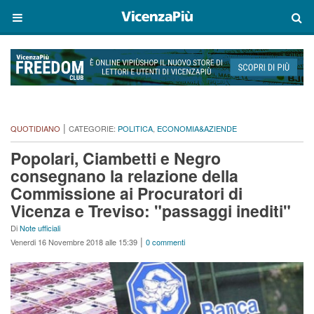
|
QUOTIDIANO
CATEGORIE:
POLITICA
,
ECONOMIA&AZIENDE
Popolari, Ciambetti e Negro
consegnano la relazione della
Commissione ai Procuratori di
Vicenza e Treviso: "passaggi inediti"
Di
Note ufficiali
|
Venerdi 16 Novembre 2018 alle 15:39
0 commenti