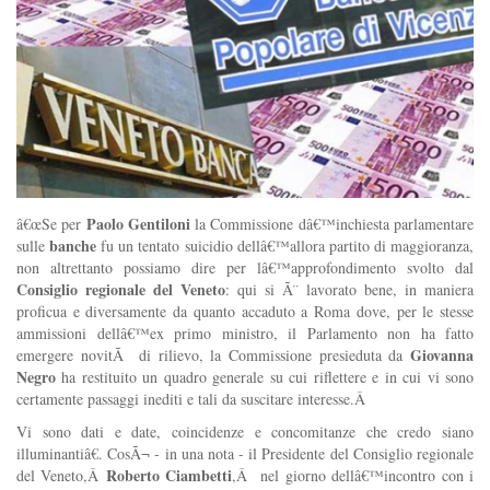
Paolo Gentiloni
â€œSe per
la Commissione dâ€™inchiesta parlamentare
banche
sulle
fu un tentato suicidio dellâ€™allora partito di maggioranza,
non altrettanto possiamo dire per lâ€™approfondimento svolto dal
Consiglio regionale del Veneto
: qui si Ã¨ lavorato bene, in maniera
proficua e diversamente da quanto accaduto a Roma dove, per le stesse
ammissioni dellâ€™ex primo ministro, il Parlamento non ha fatto
Giovanna
emergere novitÃ di rilievo, la Commissione presieduta da
Negro
ha restituito un quadro generale su cui riflettere e in cui vi sono
certamente passaggi inediti e tali da suscitare interesse.Â
Vi sono dati e date, coincidenze e concomitanze che credo siano
illuminantiâ€. CosÃ¬ - in una nota - il Presidente del Consiglio regionale
Roberto Ciambetti
del Veneto,Â
,Â nel giorno dellâ€™incontro con i