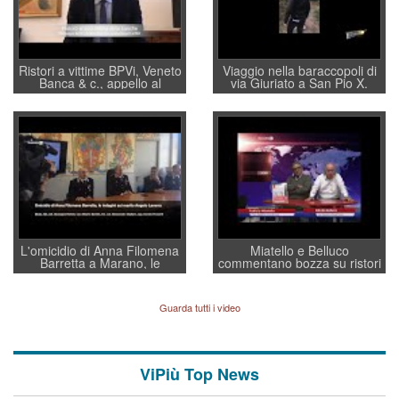
Ristori a vittime BPVi, Veneto
Viaggio nella baraccopoli di
Banca & c., appello al
via Giuriato a San Pio X.
sottosegretario Alessio
Vicenza ai Vicentini: “faremo
Villarosa: per mettere ordine
un regalo di Natale ai
convochi con Di Maio CNCU
residenti”
a supporto della cabina di
regia al Mef
L'omicidio di Anna Filomena
Miatello e Belluco
Barretta a Marano, le
commentano bozza su ristori
indagini dei carabinieri di
BPVi e Veneto Banca
Vicenza sul marito Angelo
Lavarra: più avvincenti di
Guarda tutti i video
quelle di... Barbara D'Urso
ViPiù Top News