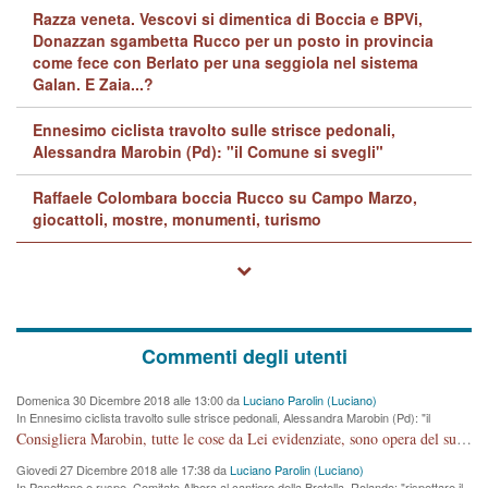
Razza veneta. Vescovi si dimentica di Boccia e BPVi,
Donazzan sgambetta Rucco per un posto in provincia
come fece con Berlato per una seggiola nel sistema
Galan. E Zaia...?
Ennesimo ciclista travolto sulle strisce pedonali,
Alessandra Marobin (Pd): "il Comune si svegli"
Raffaele Colombara boccia Rucco su Campo Marzo,
giocattoli, mostre, monumenti, turismo
Commenti degli utenti
Domenica 30 Dicembre 2018 alle 13:00 da
Luciano Parolin (Luciano)
In Ennesimo ciclista travolto sulle strisce pedonali, Alessandra Marobin (Pd): "il
Comune si svegli"
Consigliera Marobin, tutte le cose da Lei evidenziate, sono opera del suo ex Assessore e compagno di Partito Antonio Marco Dalla Pozza Assessore alla "progettazione" di piste ciclabili e altre porcherie. A lui manderei il conto da saldare per incidenti e danni alle persone. E' ora che "finiamola." Avete perso rassegnatevi. qui IL SINDACO RUCCO NON C'ENTRA PER NIENTE. CAPITO!!!!!!!! Amen.
Giovedi 27 Dicembre 2018 alle 17:38 da
Luciano Parolin (Luciano)
In Panettone e ruspe, Comitato Albera al cantiere della Bretella. Rolando: "rispettare il