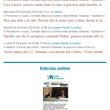
cronoprogramma"
Caro fratuck, conosco molto bene la zona, il percorso della bretella, la situazione dei cittadini, abito in Viale Trento. A partire dal 2003 ho partecipato al Comitato di Maddalene pro bretella, e a riunioni propositive per apportare modifiche al progetto. Numerose mie foto del territorio sono arrivate a Roma, altri miei interventi (non graditi dalla Sx) sono stati pubblicati dal GdV, assieme ad altri come Ciro Asproso, ora favorevole alla bretella. Ho partecipato alla raccolta firme per la chiusura della strada x 5 giorni eseguita dal Sindaco Hullwech per sforamento 180 Micro/g. Pertanto come impegno per la tematica sono apposto con la coscienza. Ora il Progetto è partito, fine! Voglio dire che la nuova Giunta "comunale" non c'entra più. L'opera sarà "malauguratamente" eseguita, ma non con il mio placet. Il Consigliere Comunale dovrebbe capire che la campagna elettorale è finita, con buona pace di tutti. Quello che invece dovrebbe interessare è la proprietà della strada, dall'uscita autostradale Ovest, sino alla Rotatoria dell'Albara, vi sono tre possessori: Autostrade SpA; La Provincia, il Comune. Come la mettiamo per il futuro ? I costi, da 50 sono saliti a 100 milioni di € come dire 20 milioni a KM (!) da non credere. Comunque si farà. Ma nessuno canti Vittoria, anzi meglio non farne un ulteriore fatto "partitico" per questioni elettorali o di seggio. Se mi manda la sua mail, sono disponibile ad inviare i documenti e le foto sopra descritte. Con ossequi, Luciano Parolin
Mercoledi 26 Dicembre 2018 alle 21:41 da
fratuck
In Panettone e ruspe, Comitato Albera al cantiere della Bretella. Rolando: "rispettare il
cronoprogramma"
Non sarà utile a lei dott. Parolin che di sicuro non ci abita, decine di migliaia di TIR, automobili e padroncini che passano quotidianamente per una strada appena rotabile, non è più possibile stendere i panni, attraversare la strada senza rischiare la morte, le case stanno crepando, i tempi sono cambiati e la bretella non passerà assolutamente per maddalene (ma cosa sta a dire?!), dia invece responsabilità a chi ha costruito tagliando la strada che doveva invece terminare a isola vicentina e non al moracchino lasciando Motta di Costabissara ancora in panne di traffico. I tempi sono cambiati dottore e se l'anagrafe della vita stagna nell'essere umano impressioni conservatrici, la società non le considera perchè va avanti, si industrializza e ha bisogno di infrastrutture e di sviluppo. Ultima considerazione, se è geloso di Rolando perchè vede in lui solo campagne politiche mentre si difendono i SOLI diritti dei cittadini, la preghiamo faccia considerazioni più appropriate. Saluti e complimenti per i suoi scritti.
Martedi 25 Dicembre 2018 alle 16:38 da
Luciano Parolin (Luciano)
In Panettone e ruspe, Comitato Albera al cantiere della Bretella. Rolando: "rispettare il
cronoprogramma"
Sarebbe ora che il consigliere comunale Pidino, ponesse termine alla campagna elettorale nel territorio del suo seggio Villaggio del Sole. La tiraca è iniziata, distruggerà 6 km di prateria ovest della città, ricca di fonti e sorgenti d'acqua. I cittadini di Maddalene non avranno più Pace la notte. Molta colpa per la costruzione di questa Strada è proprio del signor Rolando,dei suoi gazebo mobili e che vuol far passare questa opera VANDALICA come progetto "utile" a chi ? Non è cosa seria sig. Rolando!
Lunedi 24 Dicembre 2018 alle 14:06 da
Luciano Parolin (Luciano)
In Mostra "Il trionfo del colore", Giovanni Rolando: la paura di volare di Rucco
Vorrei sapere dal C.C. Rolando cosa intende per Cultura ? Forse tarallucci, vino e sagre, o spaghetti tricolori del PD ? Il continuo (s)parlare della mostra a Palazzo Chiericati caro consigliere DANNEGGIA FORTEMENTE l'immagine della città TUTTA e fa deviare i consensi che in RUSSIA (badi bene ex U.R.S.S.) sono ECCELLENTI. A livello artistico l'evento è di alta Valenza culturale, COMPITO di Tutta la Cittadinanza fare il possibile per propagandare l'iniziativa senza farne UN CASO PARTITICO come fa Lei da sempre. Meno Gazebo + Partecipazione! E così sia. Amen.
Edicola online