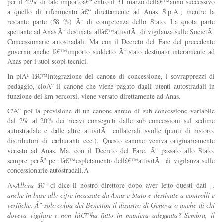
per il 42% di tale importoâ€“ entro il 31 marzo dellâ€™anno successivo
a quello di riferimento â€“ direttamente ad Anas S.p.A.; mentre la
restante parte (58 %) Ã¨ di competenza dello Stato. La quota parte
spettante ad Anas Ã¨ destinata allâ€™attivitÃ di vigilanza sulle SocietÃ
Concessionarie autostradali. Ma con il Decreto del Fare del precedente
governo anche lâ€™importo suddetto Ã¨ stato destinato interamente ad
Anas per i suoi scopi tecnici.
In piÃ¹ lâ€™integrazione del canone di concessione, i sovrapprezzi di
pedaggio, cioÃ¨ il canone che viene pagato dagli utenti autostradali in
funzione dei km percorsi, viene versato direttamente ad Anas.
C'Ã¨ poi la previsione di un canone annuo di sub concessione variabile
dal 2% al 20% dei ricavi conseguiti dalle sub concessioni sul sedime
autostradale e dalle altre attivitÃ collaterali svolte (punti di ristoro,
distributori di carburanti ecc.). Questo canone veniva originariamente
versato ad Anas. Ma, con il Decreto del Fare, Ã¨ passato allo Stato,
sempre perÃ² per lâ€™espletamento dellâ€™attivitÃ di vigilanza sulle
concessionarie autostradali.Â
Â«
Allora
â€“ ci dice il nostro direttore dopo aver letto questi dati -
,
anche in base alle cifre incassate da Anas e Stato e destinate a controlli e
verifiche, Ã¨ solo colpa dei Benetton il disastro di Genova o anche di chi
doveva vigilare e non lâ€™ha fatto in maniera adeguata? Sembra, il