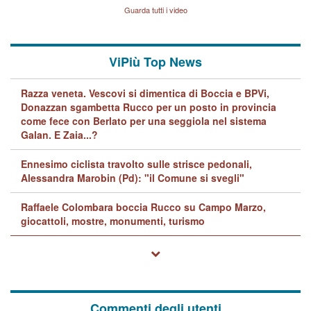
Lavarra: più avvincenti di
Guarda tutti i video
quelle di... Barbara D'Urso
ViPiù Top News
Razza veneta. Vescovi si dimentica di Boccia e BPVi,
Donazzan sgambetta Rucco per un posto in provincia
come fece con Berlato per una seggiola nel sistema
Galan. E Zaia...?
Ennesimo ciclista travolto sulle strisce pedonali,
Alessandra Marobin (Pd): "il Comune si svegli"
Raffaele Colombara boccia Rucco su Campo Marzo,
giocattoli, mostre, monumenti, turismo
Commenti degli utenti