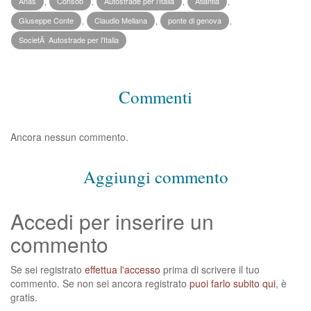
Anas
,
Consob
,
Autostrade per l'Italia
,
Atlantia
,
Giuseppe Conte
,
Claudio Mellana
,
ponte di genova
,
SocietÃ Autostrade per l'Italia
Commenti
Ancora nessun commento.
Aggiungi commento
Accedi per inserire un
commento
Se sei registrato
effettua l'accesso
prima di scrivere il tuo
commento. Se non sei ancora registrato
puoi farlo subito qui
, è
gratis.