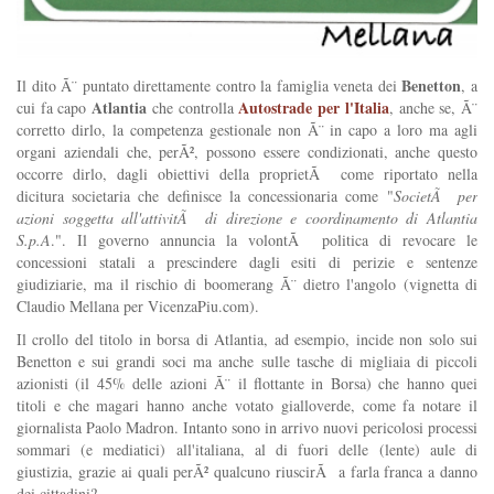
Benetton
Il dito Ã¨ puntato direttamente contro la famiglia veneta dei
, a
Atlantia
Autostrade per l'Italia
cui fa capo
che controlla
, anche se, Ã¨
corretto dirlo, la competenza gestionale non Ã¨ in capo a loro ma agli
organi aziendali che, perÃ², possono essere condizionati, anche questo
occorre dirlo, dagli obiettivi della proprietÃ come riportato nella
dicitura societaria che definisce la concessionaria come "
SocietÃ per
azioni soggetta all'attivitÃ di direzione e coordinamento di Atlantia
S.p.A
.". Il governo annuncia la volontÃ politica di revocare le
concessioni statali a prescindere dagli esiti di perizie e sentenze
giudiziarie, ma il rischio di boomerang Ã¨ dietro l'angolo (vignetta di
Claudio Mellana per VicenzaPiu.com).
Il crollo del titolo in borsa di Atlantia, ad esempio, incide non solo sui
Benetton e sui grandi soci ma anche sulle tasche di migliaia di piccoli
azionisti (il 45% delle azioni Ã¨ il flottante in Borsa) che hanno quei
titoli e che magari hanno anche votato gialloverde, come fa notare il
giornalista Paolo Madron. Intanto sono in arrivo nuovi pericolosi processi
sommari (e mediatici) all'italiana, al di fuori delle (lente) aule di
giustizia, grazie ai quali perÃ² qualcuno riuscirÃ a farla franca a danno
dei cittadini?