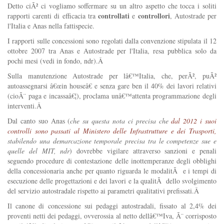
Detto ciÃ² ci vogliamo soffermare su un altro aspetto che tocca i soliti
controllati
controllori
rapporti carenti di efficacia tra
e
, Autostrade per
l'Italia e Anas nella fattispecie.
I rapporti sulle concessioni sono regolati dalla convenzione stipulata il 12
ottobre 2007 tra Anas e Autostrade per l'Italia, resa pubblica solo da
pochi mesi (vedi in fondo, ndr).Â
Sulla manutenzione Autostrade per lâ€™Italia, che, perÃ², puÃ²
autoassegnarsi â€œin houseâ€ e senza gare ben il 40% dei lavori relativi
(cioÃ¨ paga e incassaâ€¦), proclama unâ€™attenta programmazione degli
interventi.Â
Dal canto suo Anas (
che su questa nota ci precisa che
dal 2012 i suoi
controlli sono passati al Ministero delle Infrastrutture e dei Trasporti,
stabilendo una demarcazione temporale precisa tra le competenze sue e
quelle del MIT, ndr
) dovrebbe vigilare attraverso sanzioni e penali
seguendo procedure di contestazione delle inottemperanze degli obblighi
della concessionaria anche per quanto riguarda le modalitÃ e i tempi di
esecuzione delle progettazioni e dei lavori e la qualitÃ dello svolgimento
del servizio autostradale rispetto ai parametri qualitativi prefissati.Â
Il canone di concessione sui pedaggi autostradali, fissato al 2,4% dei
proventi netti dei pedaggi, ovverossia al netto dellâ€™Iva, Ã¨ corrisposto