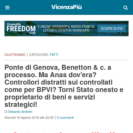
|
QUOTIDIANO
CATEGORIE:
FATTI
Ponte di Genova, Benetton & c. a
processo. Ma Anas dov'era?
Controllori distratti sui controllati
come per BPVi? Torni Stato onesto e
proprietario di beni e servizi
strategici!
Di
Edoardo Andrein
|
Giovedi 16 Agosto 2018 alle 22:45
0 commenti