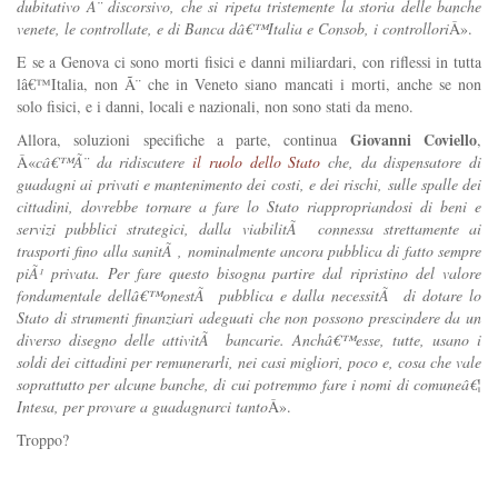
dubitativo Ã¨ discorsivo, che si ripeta tristemente la storia delle banche
venete, le controllate, e di Banca dâ€™Italia e Consob, i controllori
Â».
E se a Genova ci sono morti fisici e danni miliardari, con riflessi in tutta
lâ€™Italia, non Ã¨ che in Veneto siano mancati i morti, anche se non
solo fisici, e i danni, locali e nazionali, non sono stati da meno.
Giovanni Coviello
Allora, soluzioni specifiche a parte, continua
,
Â«
câ€™Ã¨ da ridiscutere
il ruolo dello Stato
che, da dispensatore di
guadagni ai privati e mantenimento dei costi, e dei rischi, sulle spalle dei
cittadini, dovrebbe tornare a fare lo Stato riappropriandosi di beni e
servizi pubblici strategici, dalla viabilitÃ connessa strettamente ai
trasporti fino alla sanitÃ , nominalmente ancora pubblica di fatto sempre
piÃ¹ privata. Per fare questo bisogna partire dal ripristino del valore
fondamentale dellâ€™onestÃ pubblica e dalla necessitÃ di dotare lo
Stato di strumenti finanziari adeguati che non possono prescindere da un
diverso disegno delle attivitÃ bancarie. Anchâ€™esse, tutte, usano i
soldi dei cittadini per remunerarli, nei casi migliori, poco e
, cosa che
vale
soprattutto per alcune banche, di cui potremmo fare i nomi di comuneâ€¦
Intesa
, per provare a guadagnarci tanto
Â».
Troppo?