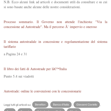
N.B. Ecco alcuni link ad articoli e documenti utili da consultare e su cui
si sono basate anche alcune delle nostre considerazioni.
Processo sommario. Il Governo non attende l'inchiesta: "Via la
concessione ad Autostrade". Ma il percorso Ã¨ impervio e oneroso
Il sistema autostradale in concessione e regolamentazione del sistema
tariffario
a Pagina 24 e 31
Il libro dei fatti di Autostrade per lâ€™Italia
Punto 5.4 sui viadotti
Autostrade: online le convenzioni con le concessionarie
Leggi tutti gli articoli su:
Benetton
,
Banca d'Italia
,
Giovanni Coviello
,