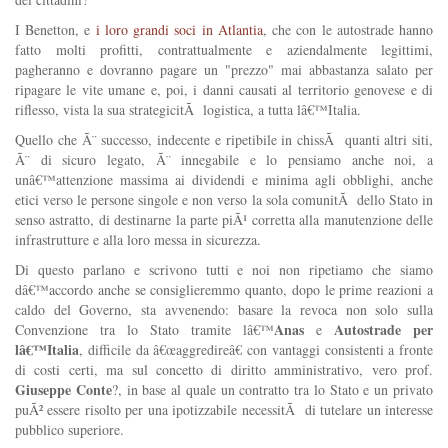
I Benetton, e
i loro grandi soci in Atlantia
, che con le autostrade hanno
fatto molti profitti, contrattualmente e aziendalmente legittimi,
pagheranno e dovranno pagare un "prezzo" mai abbastanza salato per
ripagare le vite umane e, poi, i danni causati al territorio genovese e di
riflesso, vista la sua strategicitÃ logistica, a tutta lâ€™Italia.
Quello che Ã¨ successo, indecente e ripetibile in chissÃ quanti altri siti,
Ã¨ di sicuro legato, Ã¨ innegabile e lo pensiamo anche noi, a
unâ€™attenzione massima ai dividendi e minima agli obblighi, anche
etici verso le persone singole e non verso la sola comunitÃ dello Stato in
senso astratto, di destinarne la parte piÃ¹ corretta alla manutenzione delle
infrastrutture e alla loro messa in sicurezza.
Di questo parlano e scrivono tutti e noi non ripetiamo che siamo
dâ€™accordo anche se consiglieremmo quanto, dopo le prime reazioni a
caldo del Governo, sta avvenendo: basare la revoca non solo sulla
Anas
Autostrade per
Convenzione tra lo Stato tramite lâ€™
e
lâ€™Italia
, difficile da â€œaggredireâ€ con vantaggi consistenti a fronte
di costi certi, ma sul concetto di diritto amministrativo, vero prof.
Giuseppe Conte
?, in base al quale un contratto tra lo Stato e un privato
puÃ² essere risolto per una ipotizzabile necessitÃ di tutelare un interesse
pubblico superiore.