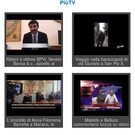
PiùTV
Ristori a vittime BPVi, Veneto
Viaggio nella baraccopoli di
Banca & c., appello al
via Giuriato a San Pio X.
sottosegretario Alessio
Vicenza ai Vicentini: “faremo
Villarosa: per mettere ordine
un regalo di Natale ai
convochi con Di Maio CNCU
residenti”
a supporto della cabina di
regia al Mef
L'omicidio di Anna Filomena
Miatello e Belluco
Barretta a Marano, le
commentano bozza su ristori
indagini dei carabinieri di
BPVi e Veneto Banca
Vicenza sul marito Angelo