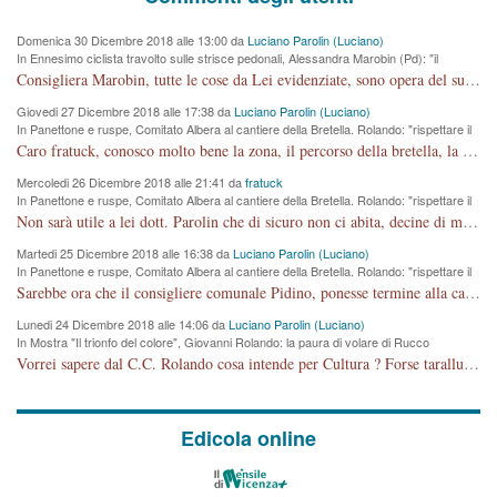
Domenica 30 Dicembre 2018 alle 13:00 da
Luciano Parolin (Luciano)
In Ennesimo ciclista travolto sulle strisce pedonali, Alessandra Marobin (Pd): "il
Comune si svegli"
Consigliera Marobin, tutte le cose da Lei evidenziate, sono opera del suo ex Assessore e compagno di Partito Antonio Marco Dalla Pozza Assessore alla "progettazione" di piste ciclabili e altre porcherie. A lui manderei il conto da saldare per incidenti e danni alle persone. E' ora che "finiamola." Avete perso rassegnatevi. qui IL SINDACO RUCCO NON C'ENTRA PER NIENTE. CAPITO!!!!!!!! Amen.
Giovedi 27 Dicembre 2018 alle 17:38 da
Luciano Parolin (Luciano)
In Panettone e ruspe, Comitato Albera al cantiere della Bretella. Rolando: "rispettare il
cronoprogramma"
Caro fratuck, conosco molto bene la zona, il percorso della bretella, la situazione dei cittadini, abito in Viale Trento. A partire dal 2003 ho partecipato al Comitato di Maddalene pro bretella, e a riunioni propositive per apportare modifiche al progetto. Numerose mie foto del territorio sono arrivate a Roma, altri miei interventi (non graditi dalla Sx) sono stati pubblicati dal GdV, assieme ad altri come Ciro Asproso, ora favorevole alla bretella. Ho partecipato alla raccolta firme per la chiusura della strada x 5 giorni eseguita dal Sindaco Hullwech per sforamento 180 Micro/g. Pertanto come impegno per la tematica sono apposto con la coscienza. Ora il Progetto è partito, fine! Voglio dire che la nuova Giunta "comunale" non c'entra più. L'opera sarà "malauguratamente" eseguita, ma non con il mio placet. Il Consigliere Comunale dovrebbe capire che la campagna elettorale è finita, con buona pace di tutti. Quello che invece dovrebbe interessare è la proprietà della strada, dall'uscita autostradale Ovest, sino alla Rotatoria dell'Albara, vi sono tre possessori: Autostrade SpA; La Provincia, il Comune. Come la mettiamo per il futuro ? I costi, da 50 sono saliti a 100 milioni di € come dire 20 milioni a KM (!) da non credere. Comunque si farà. Ma nessuno canti Vittoria, anzi meglio non farne un ulteriore fatto "partitico" per questioni elettorali o di seggio. Se mi manda la sua mail, sono disponibile ad inviare i documenti e le foto sopra descritte. Con ossequi, Luciano Parolin
Mercoledi 26 Dicembre 2018 alle 21:41 da
fratuck
In Panettone e ruspe, Comitato Albera al cantiere della Bretella. Rolando: "rispettare il
cronoprogramma"
Non sarà utile a lei dott. Parolin che di sicuro non ci abita, decine di migliaia di TIR, automobili e padroncini che passano quotidianamente per una strada appena rotabile, non è più possibile stendere i panni, attraversare la strada senza rischiare la morte, le case stanno crepando, i tempi sono cambiati e la bretella non passerà assolutamente per maddalene (ma cosa sta a dire?!), dia invece responsabilità a chi ha costruito tagliando la strada che doveva invece terminare a isola vicentina e non al moracchino lasciando Motta di Costabissara ancora in panne di traffico. I tempi sono cambiati dottore e se l'anagrafe della vita stagna nell'essere umano impressioni conservatrici, la società non le considera perchè va avanti, si industrializza e ha bisogno di infrastrutture e di sviluppo. Ultima considerazione, se è geloso di Rolando perchè vede in lui solo campagne politiche mentre si difendono i SOLI diritti dei cittadini, la preghiamo faccia considerazioni più appropriate. Saluti e complimenti per i suoi scritti.
Martedi 25 Dicembre 2018 alle 16:38 da
Luciano Parolin (Luciano)
In Panettone e ruspe, Comitato Albera al cantiere della Bretella. Rolando: "rispettare il
cronoprogramma"
Sarebbe ora che il consigliere comunale Pidino, ponesse termine alla campagna elettorale nel territorio del suo seggio Villaggio del Sole. La tiraca è iniziata, distruggerà 6 km di prateria ovest della città, ricca di fonti e sorgenti d'acqua. I cittadini di Maddalene non avranno più Pace la notte. Molta colpa per la costruzione di questa Strada è proprio del signor Rolando,dei suoi gazebo mobili e che vuol far passare questa opera VANDALICA come progetto "utile" a chi ? Non è cosa seria sig. Rolando!
Lunedi 24 Dicembre 2018 alle 14:06 da
Luciano Parolin (Luciano)
In Mostra "Il trionfo del colore", Giovanni Rolando: la paura di volare di Rucco
Vorrei sapere dal C.C. Rolando cosa intende per Cultura ? Forse tarallucci, vino e sagre, o spaghetti tricolori del PD ? Il continuo (s)parlare della mostra a Palazzo Chiericati caro consigliere DANNEGGIA FORTEMENTE l'immagine della città TUTTA e fa deviare i consensi che in RUSSIA (badi bene ex U.R.S.S.) sono ECCELLENTI. A livello artistico l'evento è di alta Valenza culturale, COMPITO di Tutta la Cittadinanza fare il possibile per propagandare l'iniziativa senza farne UN CASO PARTITICO come fa Lei da sempre. Meno Gazebo + Partecipazione! E così sia. Amen.
Edicola online