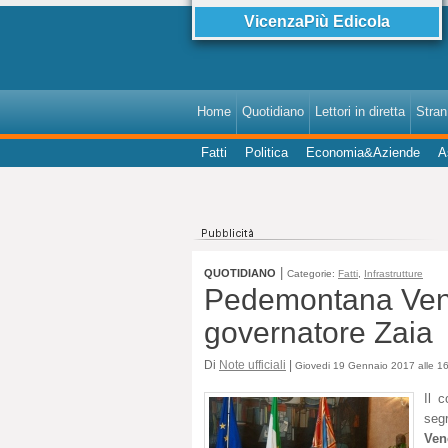
VicenzaPiù Edicola
Home
Quotidiano
Lettori in diretta
StranI
Fatti
Politica
Economia&Aziende
A
|
QUOTIDIANO
Categorie:
Fatti
,
Infrastrutture
Pedemontana Venet
governatore Zaia
Di
Note ufficiali
|
Giovedi 19 Gennaio 2017 alle 1
Il 
seg
Ven