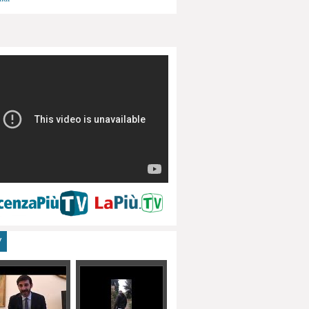
menti, turismo
V