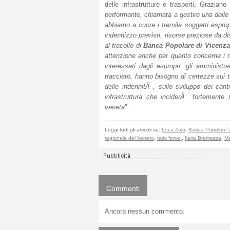
delle infrastrutture e trasporti, Grazian
performante, chiamata a gestire una delle 
abbiamo a cuore i tremila soggetti espropr
indennizzo previsti, risorse preziose da di
al tracollo di
Banca Popolare di Vicenza
attenzione anche per quanto concerne i rap
interessati dagli espropri, gli amministra
tracciato, hanno bisogno di certezze sui 
delle indennitÃ , sullo sviluppo dei can
infrastruttura che inciderÃ fortemente 
veneta
".
Leggi tutti gli articoli su:
Luca Zaia
,
Banca Popolare d
regionale del Veneto
,
task force
,
Ilaria Bramezza
,
Ma
Commenti
Ancora nessun commento.