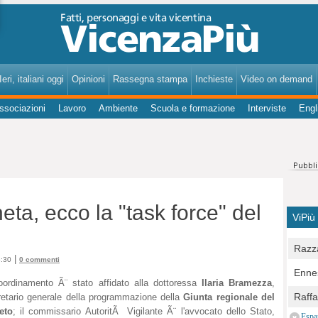
VicenzaPiù - Notizie, Inchieste, Analisi su Vicenza e provincia
eri, italiani oggi
Opinioni
Rassegna stampa
Inchieste
Video on demand
ssociazioni
Lavoro
Ambiente
Scuola e formazione
Interviste
Engl
a, ecco la "task force" del
ViPiù
Razza
|
6:30
0 commenti
Bocc
Ennes
per u
coordinamento Ã¨ stato affidato alla dottoressa
Ilaria Bramezza
,
pedon
Berla
Raff
retario generale della programmazione della
Giunta regionale del
Comun
E Zai
eto
; il commissario AutoritÃ Vigilante Ã¨ l'avvocato dello Stato,
Campo
Espa