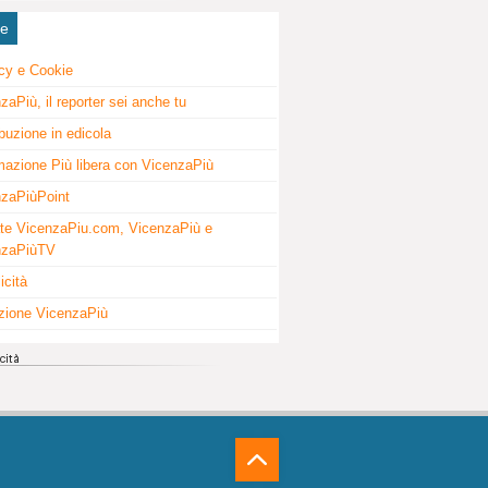
ne
cy e Cookie
zaPiù, il reporter sei anche tu
ibuzione in edicola
mazione Più libera con VicenzaPiù
zaPiùPoint
te VicenzaPiu.com, VicenzaPiù e
nzaPiùTV
icità
zione VicenzaPiù
⁁