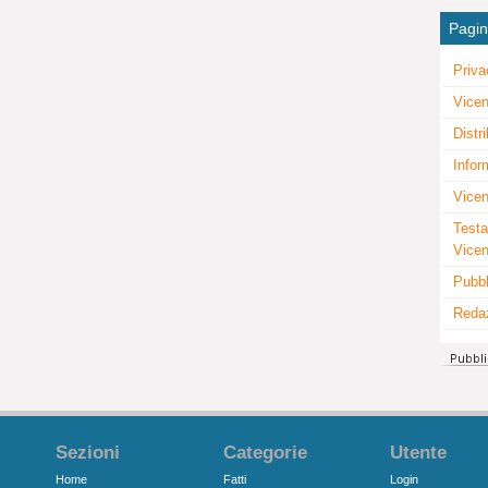
Pagi
Priva
Vicen
Distr
Infor
Vicen
Testa
Vice
Pubbl
Reda
Sezioni
Categorie
Utente
Home
Fatti
Login