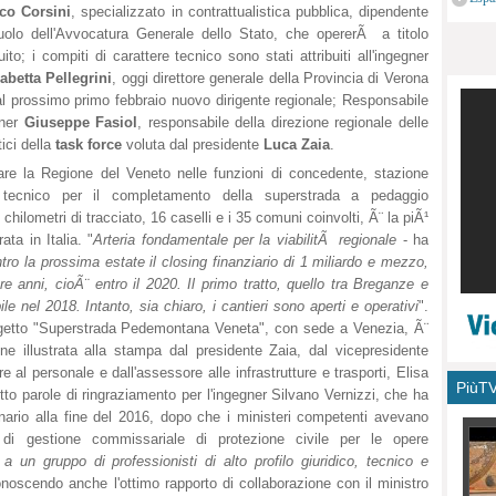
co Corsini
, specializzato in contrattualistica pubblica, dipendente
monu
ruolo dell'Avvocatura Generale dello Stato, che opererÃ a titolo
uito; i compiti di carattere tecnico sono stati attribuiti all'ingegner
abetta Pellegrini
, oggi direttore generale della Provincia di Verona
l prossimo primo febbraio nuovo dirigente regionale; Responsabile
gner
Giuseppe Fasiol
, responsabile della direzione regionale delle
tici della
task force
voluta dal presidente
Luca Zaia
.
are la Regione del Veneto nelle funzioni di concedente, stazione
o tecnico per il completamento della superstrada a pedaggio
 chilometri di tracciato, 16 caselli e i 35 comuni coinvolti, Ã¨ la piÃ¹
ta in Italia. "
Arteria fondamentale per la viabilitÃ regionale
- ha
tro la prossima estate il closing finanziario di 1 miliardo e mezzo,
re anni, cioÃ¨ entro il 2020. Il primo tratto, quello tra Breganze e
 nel 2018. Intanto, sia chiaro, i cantieri sono aperti e operativi
".
rogetto "Superstrada Pedemontana Veneta", con sede a Venezia, Ã¨
one illustrata alla stampa dal presidente Zaia, dal vicepresidente
 al personale e dall'assessore alle infrastrutture e trasporti, Elisa
PiùT
utto parole di ringraziamento per l'ingegner Silvano Vernizzi, che ha
inario alla fine del 2016, dopo che i ministeri competenti avevano
di gestione commissariale di protezione civile per le opere
a un gruppo di professionisti di alto profilo giuridico, tecnico e
onoscendo anche l'ottimo rapporto di collaborazione con il ministro