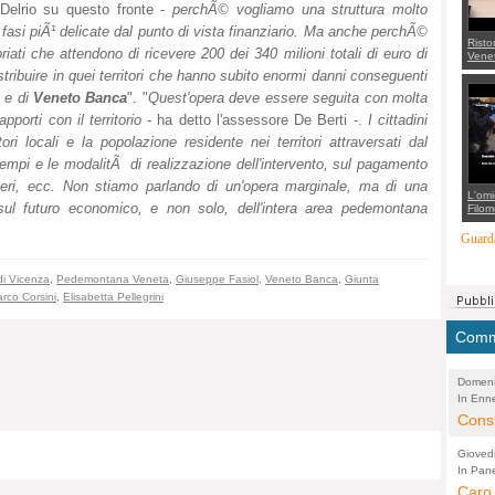
o Delrio su questo fronte -
perchÃ© vogliamo una struttura molto
fasi piÃ¹ delicate dal punto di vista finanziario. Ma anche perchÃ©
Risto
iati che attendono di ricevere 200 dei 340 milioni totali di euro di
Venet
appel
stribuire in quei territori che hanno subito enormi danni conseguenti
Aless
mette
e di
Veneto Banca
". "
Quest'opera deve essere seguita con molta
con 
porti con il territorio
- ha detto l'assessore De Berti -.
I cittadini
suppo
regia
tori locali e la popolazione residente nei territori attraversati dal
tempi e le modalitÃ di realizzazione dell'intervento, sul pagamento
tieri, ecc. Non stiamo parlando di un'opera marginale, ma di una
L'omi
sul futuro economico, e non solo, dell'intera area pedemontana
Filom
Maran
carab
Guarda
marit
più a
di...
i Vicenza
,
Pedemontana Veneta
,
Giuseppe Fasiol
,
Veneto Banca
,
Giunta
rco Corsini
,
Elisabetta Pellegrini
Comme
Domeni
In Enne
(Lucian
Alessan
Consi
evide
Gioved
Asses
In Pane
(Lucian
Bretell
Caro 
Marco