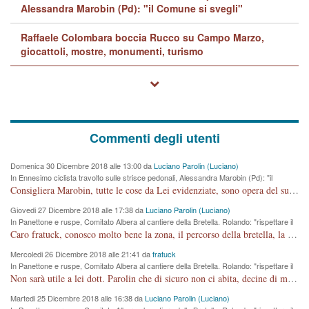
Alessandra Marobin (Pd): "il Comune si svegli"
Raffaele Colombara boccia Rucco su Campo Marzo,
giocattoli, mostre, monumenti, turismo
Commenti degli utenti
Domenica 30 Dicembre 2018 alle 13:00 da
Luciano Parolin (Luciano)
In Ennesimo ciclista travolto sulle strisce pedonali, Alessandra Marobin (Pd): "il
Comune si svegli"
Consigliera Marobin, tutte le cose da Lei evidenziate, sono opera del suo ex Assessore e compagno di Partito Antonio Marco Dalla Pozza Assessore alla "progettazione" di piste ciclabili e altre porcherie. A lui manderei il conto da saldare per incidenti e danni alle persone. E' ora che "finiamola." Avete perso rassegnatevi. qui IL SINDACO RUCCO NON C'ENTRA PER NIENTE. CAPITO!!!!!!!! Amen.
Giovedi 27 Dicembre 2018 alle 17:38 da
Luciano Parolin (Luciano)
In Panettone e ruspe, Comitato Albera al cantiere della Bretella. Rolando: "rispettare il
cronoprogramma"
Caro fratuck, conosco molto bene la zona, il percorso della bretella, la situazione dei cittadini, abito in Viale Trento. A partire dal 2003 ho partecipato al Comitato di Maddalene pro bretella, e a riunioni propositive per apportare modifiche al progetto. Numerose mie foto del territorio sono arrivate a Roma, altri miei interventi (non graditi dalla Sx) sono stati pubblicati dal GdV, assieme ad altri come Ciro Asproso, ora favorevole alla bretella. Ho partecipato alla raccolta firme per la chiusura della strada x 5 giorni eseguita dal Sindaco Hullwech per sforamento 180 Micro/g. Pertanto come impegno per la tematica sono apposto con la coscienza. Ora il Progetto è partito, fine! Voglio dire che la nuova Giunta "comunale" non c'entra più. L'opera sarà "malauguratamente" eseguita, ma non con il mio placet. Il Consigliere Comunale dovrebbe capire che la campagna elettorale è finita, con buona pace di tutti. Quello che invece dovrebbe interessare è la proprietà della strada, dall'uscita autostradale Ovest, sino alla Rotatoria dell'Albara, vi sono tre possessori: Autostrade SpA; La Provincia, il Comune. Come la mettiamo per il futuro ? I costi, da 50 sono saliti a 100 milioni di € come dire 20 milioni a KM (!) da non credere. Comunque si farà. Ma nessuno canti Vittoria, anzi meglio non farne un ulteriore fatto "partitico" per questioni elettorali o di seggio. Se mi manda la sua mail, sono disponibile ad inviare i documenti e le foto sopra descritte. Con ossequi, Luciano Parolin
Mercoledi 26 Dicembre 2018 alle 21:41 da
fratuck
In Panettone e ruspe, Comitato Albera al cantiere della Bretella. Rolando: "rispettare il
cronoprogramma"
Non sarà utile a lei dott. Parolin che di sicuro non ci abita, decine di migliaia di TIR, automobili e padroncini che passano quotidianamente per una strada appena rotabile, non è più possibile stendere i panni, attraversare la strada senza rischiare la morte, le case stanno crepando, i tempi sono cambiati e la bretella non passerà assolutamente per maddalene (ma cosa sta a dire?!), dia invece responsabilità a chi ha costruito tagliando la strada che doveva invece terminare a isola vicentina e non al moracchino lasciando Motta di Costabissara ancora in panne di traffico. I tempi sono cambiati dottore e se l'anagrafe della vita stagna nell'essere umano impressioni conservatrici, la società non le considera perchè va avanti, si industrializza e ha bisogno di infrastrutture e di sviluppo. Ultima considerazione, se è geloso di Rolando perchè vede in lui solo campagne politiche mentre si difendono i SOLI diritti dei cittadini, la preghiamo faccia considerazioni più appropriate. Saluti e complimenti per i suoi scritti.
Martedi 25 Dicembre 2018 alle 16:38 da
Luciano Parolin (Luciano)