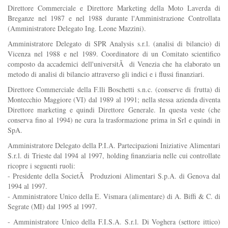
Direttore Commerciale e Direttore Marketing della Moto Laverda di
Breganze nel 1987 e nel 1988 durante l'Amministrazione Controllata
(Amministratore Delegato Ing. Leone Mazzini).
Amministratore Delegato di SPR Analysis s.r.l. (analisi di bilancio) di
Vicenza nel 1988 e nel 1989. Coordinatore di un Comitato scientifico
composto da accademici dell'universitÃ di Venezia che ha elaborato un
metodo di analisi di bilancio attraverso gli indici e i flussi finanziari.
Direttore Commerciale della F.lli Boschetti s.n.c. (conserve di frutta) di
Montecchio Maggiore (VI) dal 1989 al 1991; nella stessa azienda diventa
Direttore marketing e quindi Direttore Generale. In questa veste (che
conserva fino al 1994) ne cura la trasformazione prima in Srl e quindi in
SpA.
Amministratore Delegato della P.I.A. Partecipazioni Iniziative Alimentari
S.r.l. di Trieste dal 1994 al 1997, holding finanziaria nelle cui controllate
ricopre i seguenti ruoli:
- Presidente della SocietÃ Produzioni Alimentari S.p.A. di Genova dal
1994 al 1997.
- Amministratore Unico della E. Vismara (alimentare) di A. Biffi & C. di
Segrate (MI) dal 1995 al 1997.
- Amministratore Unico della F.I.S.A. S.r.l. Di Voghera (settore ittico)