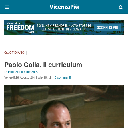
|
QUOTIDIANO
Paolo Colla, il curriculum
Di
Redazione VicenzaPiÃ¹
|
Venerdi 26 Agosto 2011 alle 19:42
0 commenti