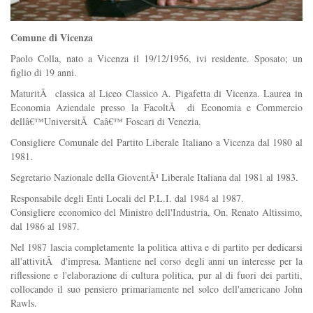
Comune di Vicenza
Paolo Colla, nato a Vicenza il 19/12/1956, ivi residente. Sposato; un
figlio di 19 anni.
MaturitÃ classica al Liceo Classico A. Pigafetta di Vicenza. Laurea in
Economia Aziendale presso la FacoltÃ di Economia e Commercio
dellâ€™UniversitÃ Caâ€™ Foscari di Venezia.
Consigliere Comunale del Partito Liberale Italiano a Vicenza dal 1980 al
1981.
Segretario Nazionale della GioventÃ¹ Liberale Italiana dal 1981 al 1983.
Responsabile degli Enti Locali del P.L.I. dal 1984 al 1987.
Consigliere economico del Ministro dell'Industria, On. Renato Altissimo,
dal 1986 al 1987.
Nel 1987 lascia completamente la politica attiva e di partito per dedicarsi
all'attivitÃ d'impresa. Mantiene nel corso degli anni un interesse per la
riflessione e l'elaborazione di cultura politica, pur al di fuori dei partiti,
collocando il suo pensiero primariamente nel solco dell'americano John
Rawls.