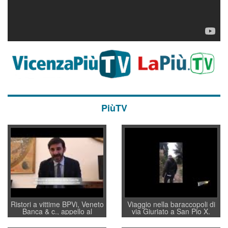
PiùTV
Ristori a vittime BPVi, Veneto
Viaggio nella baraccopoli di
Banca & c., appello al
via Giuriato a San Pio X.
sottosegretario Alessio
Vicenza ai Vicentini: “faremo
Villarosa: per mettere ordine
un regalo di Natale ai