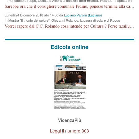
In Panettone e ruspe, Comitato Albera al cantiere della Bretella. Rolando: "rispettare il
cronoprogramma"
Sarebbe ora che il consigliere comunale Pidino, ponesse termine alla campagna elettorale nel territorio del suo seggio Villaggio del Sole. La tiraca è iniziata, distruggerà 6 km di prateria ovest della città, ricca di fonti e sorgenti d'acqua. I cittadini di Maddalene non avranno più Pace la notte. Molta colpa per la costruzione di questa Strada è proprio del signor Rolando,dei suoi gazebo mobili e che vuol far passare questa opera VANDALICA come progetto "utile" a chi ? Non è cosa seria sig. Rolando!
Lunedi 24 Dicembre 2018 alle 14:06 da
Luciano Parolin (Luciano)
In Mostra "Il trionfo del colore", Giovanni Rolando: la paura di volare di Rucco
Vorrei sapere dal C.C. Rolando cosa intende per Cultura ? Forse tarallucci, vino e sagre, o spaghetti tricolori del PD ? Il continuo (s)parlare della mostra a Palazzo Chiericati caro consigliere DANNEGGIA FORTEMENTE l'immagine della città TUTTA e fa deviare i consensi che in RUSSIA (badi bene ex U.R.S.S.) sono ECCELLENTI. A livello artistico l'evento è di alta Valenza culturale, COMPITO di Tutta la Cittadinanza fare il possibile per propagandare l'iniziativa senza farne UN CASO PARTITICO come fa Lei da sempre. Meno Gazebo + Partecipazione! E così sia. Amen.
Edicola online
VicenzaPiù
Leggi il numero 303