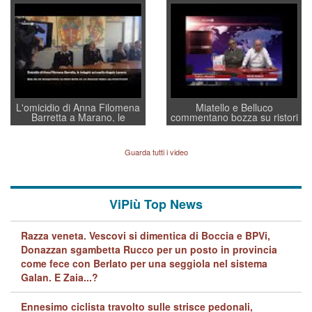
convochi con Di Maio CNCU
residenti”
a supporto della cabina di
regia al Mef
L'omicidio di Anna Filomena
Miatello e Belluco
Barretta a Marano, le
commentano bozza su ristori
indagini dei carabinieri di
BPVi e Veneto Banca
Vicenza sul marito Angelo
Lavarra: più avvincenti di
Guarda tutti i video
quelle di... Barbara D'Urso
ViPiù Top News
Razza veneta. Vescovi si dimentica di Boccia e BPVi,
Donazzan sgambetta Rucco per un posto in provincia
come fece con Berlato per una seggiola nel sistema
Galan. E Zaia...?
Ennesimo ciclista travolto sulle strisce pedonali,