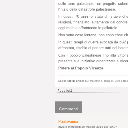
sulle terre palestinesi, un progetto co
l'inizio della catastrofe palestinese.
In questi 70 anni lo stato di Israele c
religiosi, finanziato lautamente dal cong
oggi marcia affrontando le pallottole.
Non sono cose lontane, non sono cose che
In questi tempi di guerra evocata da piÃ¹ p
affrontata, rischia di portare tutti nel baratr
Con il popolo palestinese fino alla vittor
presente alle iniziative organizzate a Vic
Potere al Popolo Vicenza
Leggi tutti gli articoli su:
Palestina
,
Israele
,
Giro d'Ital
Commenti
PaolaFarina
Inviato Mercoledi 16 Maggio 2018 alle 10:07