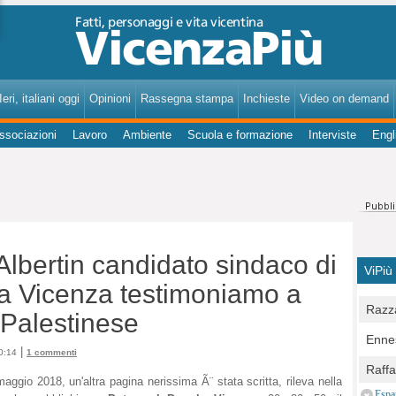
VicenzaPiù - Notizie, Inchieste, Analisi su Vicenza e provincia
eri, italiani oggi
Opinioni
Rassegna stampa
Inchieste
Video on demand
ssociazioni
Lavoro
Ambiente
Scuola e formazione
Interviste
Engl
 Albertin candidato sindaco di
ViPiù
 a Vicenza testimoniamo a
Razza
 Palestinese
Bocc
Ennes
per u
|
0:14
1 commenti
pedon
Berla
Raff
Comun
aggio 2018, un'altra pagina nerissima Ã¨ stata scritta, rileva nella
E Zai
Campo
Espa