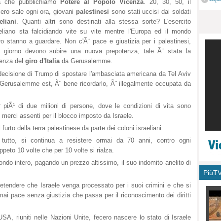
a che pubblichiamo
Potere al Popolo Vicenza
. 20, 30, 50, il
monu
ero sale ogni ora, giovani
palestinesi
sono stati uccisi dai soldati
eliani
. Quanti altri sono destinati alla stessa sorte? L'esercito
aeliano sta falcidiando vite su vite mentre l'Europa ed il mondo
ro stanno a guardare. Non c'Ã¨ pace e giustizia per i palestinesi,
i giorno devono subire una nuova prepotenza, tale Ã¨ stata la
tenza del
giro d'Italia
da Gerusalemme.
ecisione di Trump di spostare l'ambasciata americana da Tel Aviv
Gerusalemme est, Ã¨ bene ricordarlo, Ã¨ illegalmente occupata da
 piÃ¹ di due milioni di persone, dove le condizioni di vita sono
 merci assenti per il blocco imposto da Israele.
l furto della terra palestinese da parte dei coloni israeliani.
tutto, si continua a resistere ormai da 70 anni, contro ogni
peto 10 volte che per 10 volte si rialza.
ndo intero, pagando un prezzo altissimo, il suo indomito anelito di
PiùT
pretendere che Israele venga processato per i suoi crimini e che si
i pace senza giustizia che passa per il riconoscimento dei diritti
USA, riuniti nelle Nazioni Unite, fecero nascere lo stato di Israele