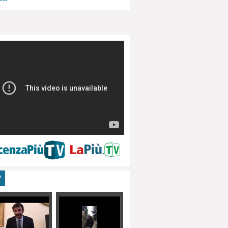
menti, turismo
V