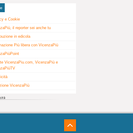
ne
cy e Cookie
zaPiù, il reporter sei anche tu
ibuzione in edicola
mazione Più libera con VicenzaPiù
zaPiùPoint
te VicenzaPiu.com, VicenzaPiù e
nzaPiùTV
icità
zione VicenzaPiù
⁁