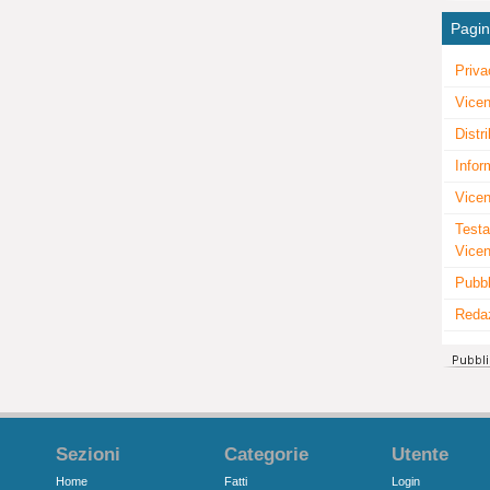
Pagi
Priva
Vicen
Distr
Infor
Vicen
Testa
Vice
Pubbl
Reda
Sezioni
Categorie
Utente
Home
Fatti
Login