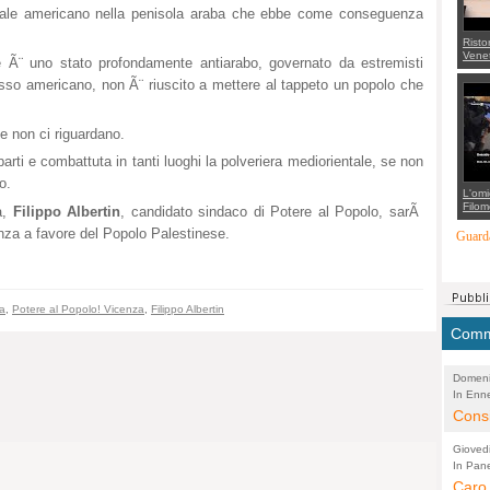
loniale americano nella penisola araba che ebbe come conseguenza
Risto
Venet
he Ã¨ uno stato profondamente antiarabo, governato da estremisti
appel
Aless
resso americano, non Ã¨ riuscito a mettere al tappeto un popolo che
mette
con 
suppo
 non ci riguardano.
regia
arti e combattuta in tanti luoghi la polveriera mediorientale, se non
o.
L'omi
Filom
ia,
Filippo Albertin
, candidato sindaco di Potere al Popolo, sarÃ
Maran
enza a favore del Popolo Palestinese.
carab
Guarda
marit
più a
di...
ia
,
Potere al Popolo! Vicenza
,
Filippo Albertin
Comme
Domeni
In Enne
(Lucian
Alessan
Consi
evide
Gioved
Asses
In Pane
(Lucian
Bretell
Caro 
Marco