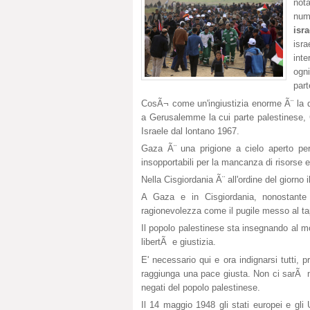
not
num
isra
isr
inte
ogn
par
CosÃ¬ come un'ingiustizia enorme Ã¨ la d
a Gerusalemme la cui parte palestinese, 
Israele dal lontano 1967.
Gaza Ã¨ una prigione a cielo aperto per
insopportabili per la mancanza di risorse e
Nella Cisgiordania Ã¨ all'ordine del giorno i
A Gaza e in Cisgiordania, nonostante 
ragionevolezza come il pugile messo al tap
Il popolo palestinese sta insegnando al mo
libertÃ e giustizia.
E' necessario qui e ora indignarsi tutti, 
raggiunga una pace giusta. Non ci sarÃ ma
negati del popolo palestinese.
Il 14 maggio 1948 gli stati europei e gli 