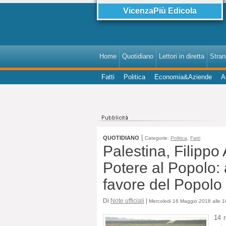
VicenzaPiù Edicola
Home
Quotidiano
Lettori in diretta
StranI
Fatti
Politica
Economia&Aziende
A
|
QUOTIDIANO
Categorie:
Politica
,
Fatti
Palestina, Filippo
Potere al Popolo:
favore del Popolo
Di
Note ufficiali
|
Mercoledi 16 Maggio 2018 alle 1
14 m