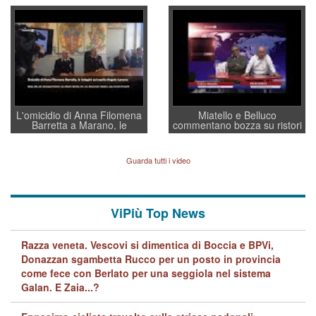
Villarosa: per mettere ordine
un regalo di Natale ai
convochi con Di Maio CNCU
residenti”
a supporto della cabina di
regia al Mef
L'omicidio di Anna Filomena
Miatello e Belluco
Barretta a Marano, le
commentano bozza su ristori
indagini dei carabinieri di
BPVi e Veneto Banca
Vicenza sul marito Angelo
Lavarra: più avvincenti di
Guarda tutti i video
quelle di... Barbara D'Urso
ViPiù Top News
Razza veneta. Vescovi si dimentica di Boccia e BPVi,
Donazzan sgambetta Rucco per un posto in provincia
come fece con Berlato per una seggiola nel sistema
Galan. E Zaia...?