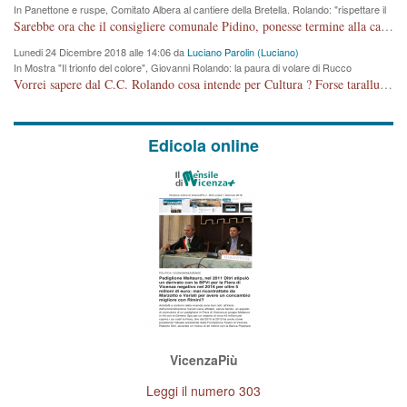
In Panettone e ruspe, Comitato Albera al cantiere della Bretella. Rolando: "rispettare il
cronoprogramma"
Sarebbe ora che il consigliere comunale Pidino, ponesse termine alla campagna elettorale nel territorio del suo seggio Villaggio del Sole. La tiraca è iniziata, distruggerà 6 km di prateria ovest della città, ricca di fonti e sorgenti d'acqua. I cittadini di Maddalene non avranno più Pace la notte. Molta colpa per la costruzione di questa Strada è proprio del signor Rolando,dei suoi gazebo mobili e che vuol far passare questa opera VANDALICA come progetto "utile" a chi ? Non è cosa seria sig. Rolando!
Lunedi 24 Dicembre 2018 alle 14:06 da
Luciano Parolin (Luciano)
In Mostra "Il trionfo del colore", Giovanni Rolando: la paura di volare di Rucco
Vorrei sapere dal C.C. Rolando cosa intende per Cultura ? Forse tarallucci, vino e sagre, o spaghetti tricolori del PD ? Il continuo (s)parlare della mostra a Palazzo Chiericati caro consigliere DANNEGGIA FORTEMENTE l'immagine della città TUTTA e fa deviare i consensi che in RUSSIA (badi bene ex U.R.S.S.) sono ECCELLENTI. A livello artistico l'evento è di alta Valenza culturale, COMPITO di Tutta la Cittadinanza fare il possibile per propagandare l'iniziativa senza farne UN CASO PARTITICO come fa Lei da sempre. Meno Gazebo + Partecipazione! E così sia. Amen.
Edicola online
VicenzaPiù
Leggi il numero 303