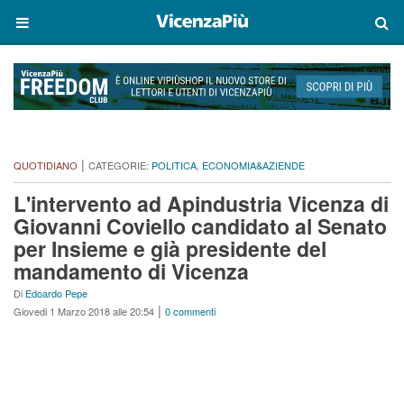
|
QUOTIDIANO
CATEGORIE:
POLITICA
,
ECONOMIA&AZIENDE
L'intervento ad Apindustria Vicenza di
Giovanni Coviello candidato al Senato
per Insieme e già presidente del
mandamento di Vicenza
Di
Edoardo Pepe
|
Giovedi 1 Marzo 2018 alle 20:54
0 commenti