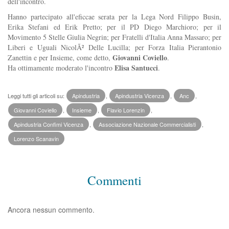
dell'incontro.
Hanno partecipato all'eficcae serata per la Lega Nord Filippo Busin,
Erika Stefani ed Erik Pretto; per il PD Diego Marchioro; per il
Movimento 5 Stelle Giulia Negrin; per Fratelli d'Italia Anna Massaro; per
Liberi e Uguali NicolÃ² Delle Lucilla; per Forza Italia Pierantonio
Giovanni Coviello
Zanettin e per Insieme, come detto,
.
Elisa Santucci
Ha ottimamente moderato l'incontro
.
Leggi tutti gli articoli su:
Apindustria
,
Apindustria Vicenza
,
Anc
,
Giovanni Coviello
,
Insieme
,
Flavio Lorenzin
,
Apindustria Confimi Vicenza
,
Associazione Nazionale Commercialisti
,
Lorenzo Scanavin
Commenti
Ancora nessun commento.