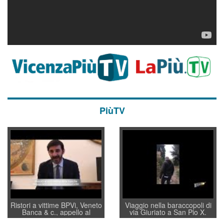
PiùTV
Ristori a vittime BPVi, Veneto
Viaggio nella baraccopoli di
Banca & c., appello al
via Giuriato a San Pio X.
sottosegretario Alessio
Vicenza ai Vicentini: “faremo