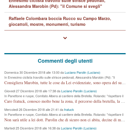
Ennesimo ciclista travolto sulle strisce pedonali,
Alessandra Marobin (Pd): "il Comune si svegli"
Raffaele Colombara boccia Rucco su Campo Marzo,
giocattoli, mostre, monumenti, turismo
Commenti degli utenti
Domenica 30 Dicembre 2018 alle 13:00 da
Luciano Parolin (Luciano)
In Ennesimo ciclista travolto sulle strisce pedonali, Alessandra Marobin (Pd): "il
Comune si svegli"
Consigliera Marobin, tutte le cose da Lei evidenziate, sono opera del suo ex Assessore e compagno di Partito Antonio Marco Dalla Pozza Assessore alla "progettazione" di piste ciclabili e altre porcherie. A lui manderei il conto da saldare per incidenti e danni alle persone. E' ora che "finiamola." Avete perso rassegnatevi. qui IL SINDACO RUCCO NON C'ENTRA PER NIENTE. CAPITO!!!!!!!! Amen.
Giovedi 27 Dicembre 2018 alle 17:38 da
Luciano Parolin (Luciano)
In Panettone e ruspe, Comitato Albera al cantiere della Bretella. Rolando: "rispettare il
cronoprogramma"
Caro fratuck, conosco molto bene la zona, il percorso della bretella, la situazione dei cittadini, abito in Viale Trento. A partire dal 2003 ho partecipato al Comitato di Maddalene pro bretella, e a riunioni propositive per apportare modifiche al progetto. Numerose mie foto del territorio sono arrivate a Roma, altri miei interventi (non graditi dalla Sx) sono stati pubblicati dal GdV, assieme ad altri come Ciro Asproso, ora favorevole alla bretella. Ho partecipato alla raccolta firme per la chiusura della strada x 5 giorni eseguita dal Sindaco Hullwech per sforamento 180 Micro/g. Pertanto come impegno per la tematica sono apposto con la coscienza. Ora il Progetto è partito, fine! Voglio dire che la nuova Giunta "comunale" non c'entra più. L'opera sarà "malauguratamente" eseguita, ma non con il mio placet. Il Consigliere Comunale dovrebbe capire che la campagna elettorale è finita, con buona pace di tutti. Quello che invece dovrebbe interessare è la proprietà della strada, dall'uscita autostradale Ovest, sino alla Rotatoria dell'Albara, vi sono tre possessori: Autostrade SpA; La Provincia, il Comune. Come la mettiamo per il futuro ? I costi, da 50 sono saliti a 100 milioni di € come dire 20 milioni a KM (!) da non credere. Comunque si farà. Ma nessuno canti Vittoria, anzi meglio non farne un ulteriore fatto "partitico" per questioni elettorali o di seggio. Se mi manda la sua mail, sono disponibile ad inviare i documenti e le foto sopra descritte. Con ossequi, Luciano Parolin
Mercoledi 26 Dicembre 2018 alle 21:41 da
fratuck
In Panettone e ruspe, Comitato Albera al cantiere della Bretella. Rolando: "rispettare il
cronoprogramma"
Non sarà utile a lei dott. Parolin che di sicuro non ci abita, decine di migliaia di TIR, automobili e padroncini che passano quotidianamente per una strada appena rotabile, non è più possibile stendere i panni, attraversare la strada senza rischiare la morte, le case stanno crepando, i tempi sono cambiati e la bretella non passerà assolutamente per maddalene (ma cosa sta a dire?!), dia invece responsabilità a chi ha costruito tagliando la strada che doveva invece terminare a isola vicentina e non al moracchino lasciando Motta di Costabissara ancora in panne di traffico. I tempi sono cambiati dottore e se l'anagrafe della vita stagna nell'essere umano impressioni conservatrici, la società non le considera perchè va avanti, si industrializza e ha bisogno di infrastrutture e di sviluppo. Ultima considerazione, se è geloso di Rolando perchè vede in lui solo campagne politiche mentre si difendono i SOLI diritti dei cittadini, la preghiamo faccia considerazioni più appropriate. Saluti e complimenti per i suoi scritti.
Martedi 25 Dicembre 2018 alle 16:38 da
Luciano Parolin (Luciano)