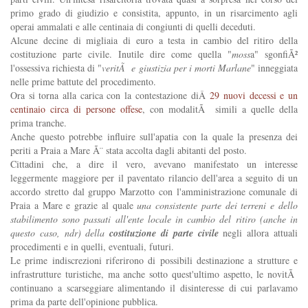
primo grado di giudizio e consistita, appunto, in un risarcimento agli
operai ammalati e alle centinaia di congiunti di quelli deceduti.
Alcune decine di migliaia di euro a testa in cambio del ritiro della
costituzione parte civile. Inutile dire come quella "
moss
a" sgonfiÃ²
l'ossessiva richiesta di "
veritÃ e giustizia per i morti Marlane
" inneggiata
nelle prime battute del procedimento.
Ora si torna alla carica con la contestazione diÂ
29 nuovi decessi e un
centinaio circa di persone offese
, con modalitÃ simili a quelle della
prima tranche.
Anche questo potrebbe influire sull'apatia con la quale la presenza dei
periti a Praia a Mare Ã¨ stata accolta dagli abitanti del posto.
Cittadini che, a dire il vero, avevano manifestato un interesse
leggermente maggiore per il paventato rilancio dell'area a seguito di un
accordo stretto dal gruppo Marzotto con l'amministrazione comunale di
Praia a Mare e grazie al quale
una consistente parte dei terreni e dello
stabilimento sono passati all'ente locale in cambio del ritiro (anche in
questo caso, ndr) della
costituzione di parte civile
negli allora attuali
procedimenti e in quelli, eventuali, futuri.
Le prime indiscrezioni riferirono di possibili destinazione a strutture e
infrastrutture turistiche, ma anche sotto quest'ultimo aspetto, le novitÃ
continuano a scarseggiare alimentando il disinteresse di cui parlavamo
prima da parte dell'opinione pubblica.