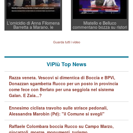
L'omicidio di Anna Filomena
Miatello e Belluco
Barretta a Marano, le
commentano bozza su ristori
indagini dei carabinieri di
BPVi e Veneto Banca
Vicenza sul marito Angelo
Lavarra: più avvincenti di
Guarda tutti i video
quelle di... Barbara D'Urso
ViPiù Top News
Razza veneta. Vescovi si dimentica di Boccia e BPVi,
Donazzan sgambetta Rucco per un posto in provincia
come fece con Berlato per una seggiola nel sistema
Galan. E Zaia...?
Ennesimo ciclista travolto sulle strisce pedonali,
Alessandra Marobin (Pd): "il Comune si svegli"
Raffaele Colombara boccia Rucco su Campo Marzo,
giocattoli, mostre, monumenti, turismo