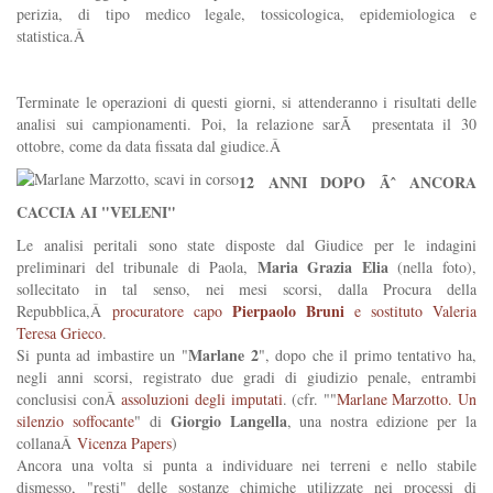
perizia, di tipo medico legale, tossicologica, epidemiologica e
statistica.Â
Terminate le operazioni di questi giorni, si attenderanno i risultati delle
analisi sui campionamenti. Poi, la relazione sarÃ presentata il 30
ottobre, come da data fissata dal giudice.Â
12 ANNI DOPO Ãˆ ANCORA
CACCIA AI "VELENI"
Le analisi peritali sono state disposte dal Giudice per le indagini
Maria Grazia Elia
preliminari del tribunale di Paola,
(nella foto),
sollecitato in tal senso, nei mesi scorsi, dalla Procura della
Pierpaolo Bruni
Repubblica,Â
procuratore capo
e sostituto Valeria
Teresa Grieco
.
Marlane 2
Si punta ad imbastire un "
", dopo che il primo tentativo ha,
negli anni scorsi, registrato due gradi di giudizio penale, entrambi
conclusisi conÂ
assoluzioni degli imputati
. (cfr. ""
Marlane Marzotto. Un
Giorgio Langella
silenzio soffocante
" di
, una nostra edizione per la
collanaÂ
Vicenza Papers
)
Ancora una volta si punta a individuare nei terreni e nello stabile
dismesso, "resti" delle sostanze chimiche utilizzate nei processi di