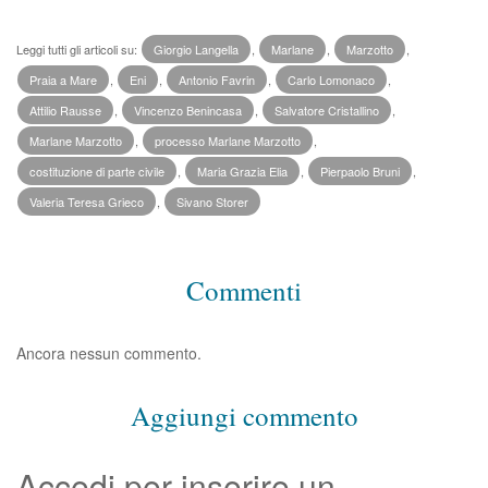
Leggi tutti gli articoli su:
Giorgio Langella
,
Marlane
,
Marzotto
,
Praia a Mare
,
Eni
,
Antonio Favrin
,
Carlo Lomonaco
,
Attilio Rausse
,
Vincenzo Benincasa
,
Salvatore Cristallino
,
Marlane Marzotto
,
processo Marlane Marzotto
,
costituzione di parte civile
,
Maria Grazia Elia
,
Pierpaolo Bruni
,
Valeria Teresa Grieco
,
Sivano Storer
Commenti
Ancora nessun commento.
Aggiungi commento
Accedi per inserire un