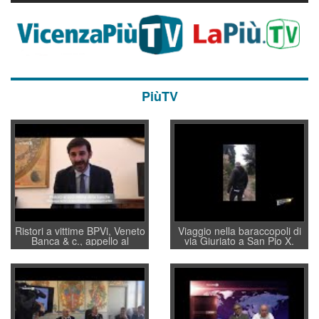
PiùTV
Ristori a vittime BPVi, Veneto
Viaggio nella baraccopoli di
Banca & c., appello al
via Giuriato a San Pio X.
sottosegretario Alessio
Vicenza ai Vicentini: “faremo
Villarosa: per mettere ordine
un regalo di Natale ai
convochi con Di Maio CNCU
residenti”
a supporto della cabina di
regia al Mef