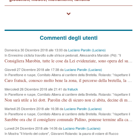
Commenti degli utenti
Domenica 30 Dicembre 2018 alle 13:00 da
Luciano Parolin (Luciano)
In Ennesimo ciclista travolto sulle strisce pedonali, Alessandra Marobin (Pd): "il
Comune si svegli"
Consigliera Marobin, tutte le cose da Lei evidenziate, sono opera del suo ex Assessore e compagno di Partito Antonio Marco Dalla Pozza Assessore alla "progettazione" di piste ciclabili e altre porcherie. A lui manderei il conto da saldare per incidenti e danni alle persone. E' ora che "finiamola." Avete perso rassegnatevi. qui IL SINDACO RUCCO NON C'ENTRA PER NIENTE. CAPITO!!!!!!!! Amen.
Giovedi 27 Dicembre 2018 alle 17:38 da
Luciano Parolin (Luciano)
In Panettone e ruspe, Comitato Albera al cantiere della Bretella. Rolando: "rispettare il
cronoprogramma"
Caro fratuck, conosco molto bene la zona, il percorso della bretella, la situazione dei cittadini, abito in Viale Trento. A partire dal 2003 ho partecipato al Comitato di Maddalene pro bretella, e a riunioni propositive per apportare modifiche al progetto. Numerose mie foto del territorio sono arrivate a Roma, altri miei interventi (non graditi dalla Sx) sono stati pubblicati dal GdV, assieme ad altri come Ciro Asproso, ora favorevole alla bretella. Ho partecipato alla raccolta firme per la chiusura della strada x 5 giorni eseguita dal Sindaco Hullwech per sforamento 180 Micro/g. Pertanto come impegno per la tematica sono apposto con la coscienza. Ora il Progetto è partito, fine! Voglio dire che la nuova Giunta "comunale" non c'entra più. L'opera sarà "malauguratamente" eseguita, ma non con il mio placet. Il Consigliere Comunale dovrebbe capire che la campagna elettorale è finita, con buona pace di tutti. Quello che invece dovrebbe interessare è la proprietà della strada, dall'uscita autostradale Ovest, sino alla Rotatoria dell'Albara, vi sono tre possessori: Autostrade SpA; La Provincia, il Comune. Come la mettiamo per il futuro ? I costi, da 50 sono saliti a 100 milioni di € come dire 20 milioni a KM (!) da non credere. Comunque si farà. Ma nessuno canti Vittoria, anzi meglio non farne un ulteriore fatto "partitico" per questioni elettorali o di seggio. Se mi manda la sua mail, sono disponibile ad inviare i documenti e le foto sopra descritte. Con ossequi, Luciano Parolin
Mercoledi 26 Dicembre 2018 alle 21:41 da
fratuck
In Panettone e ruspe, Comitato Albera al cantiere della Bretella. Rolando: "rispettare il
cronoprogramma"
Non sarà utile a lei dott. Parolin che di sicuro non ci abita, decine di migliaia di TIR, automobili e padroncini che passano quotidianamente per una strada appena rotabile, non è più possibile stendere i panni, attraversare la strada senza rischiare la morte, le case stanno crepando, i tempi sono cambiati e la bretella non passerà assolutamente per maddalene (ma cosa sta a dire?!), dia invece responsabilità a chi ha costruito tagliando la strada che doveva invece terminare a isola vicentina e non al moracchino lasciando Motta di Costabissara ancora in panne di traffico. I tempi sono cambiati dottore e se l'anagrafe della vita stagna nell'essere umano impressioni conservatrici, la società non le considera perchè va avanti, si industrializza e ha bisogno di infrastrutture e di sviluppo. Ultima considerazione, se è geloso di Rolando perchè vede in lui solo campagne politiche mentre si difendono i SOLI diritti dei cittadini, la preghiamo faccia considerazioni più appropriate. Saluti e complimenti per i suoi scritti.
Martedi 25 Dicembre 2018 alle 16:38 da
Luciano Parolin (Luciano)
In Panettone e ruspe, Comitato Albera al cantiere della Bretella. Rolando: "rispettare il
cronoprogramma"
Sarebbe ora che il consigliere comunale Pidino, ponesse termine alla campagna elettorale nel territorio del suo seggio Villaggio del Sole. La tiraca è iniziata, distruggerà 6 km di prateria ovest della città, ricca di fonti e sorgenti d'acqua. I cittadini di Maddalene non avranno più Pace la notte. Molta colpa per la costruzione di questa Strada è proprio del signor Rolando,dei suoi gazebo mobili e che vuol far passare questa opera VANDALICA come progetto "utile" a chi ? Non è cosa seria sig. Rolando!
Lunedi 24 Dicembre 2018 alle 14:06 da
Luciano Parolin (Luciano)
In Mostra "Il trionfo del colore", Giovanni Rolando: la paura di volare di Rucco