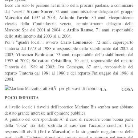
Ecco chi sono le persone nel mirino della procura paolana, a cominciare
Sivano Storer
dai "veneti"
, 72 anni, amministratore delegato del gruppo
Marzotto
Antonio Favrin
dal 1997 al 2001,
, 80 anni, vicepresidente
vicario della Confindustria veneta, amministratore delegato della
Attilio Rausse
Marzotto Spa dal 2001 al 2004, e
, 71 anni, responsabile
dello stabilimento dal 2003 al al 2004.
Carlo Lomonaco
Poi i "quadri locali", ovvero
, 72 anni, caporeparto
Tintoria dal 1973 al 1988 e responsabile dello stabilimento dal 2002 al
Vincenzo Benincasa
2003;
, 73 anni, responsabile dello stabilimento dal
Salvatore Cristallino
1997 al 2002;
, 70 anni, responsabile del reparto
Tintoria dal 1989 al 2003; Ivo Comegna, 67 anni, responsabile del
reparto Tintoria dal 1981 al 1986 e del reparto Finissaggio dal 1986 al
2004.
LA COSA
POCO IMPORTA
A livello locale i risvolti dell'ipotetico Marlane Bis sembra non abbiano
destato grande interesse nell'opinione pubblica.
A giudizio del corrispondente Ã¨ il caso di ricordare come buona parte
della "forza" sia stata sottratta al caso con l'accordo concluso tra i
Eni
Marzotto
responsabili civili (
e
) e la stragrande maggioranza delle
parti civili. Un'intesa risarcitoria trovata quasi a sorpresa nel corso del