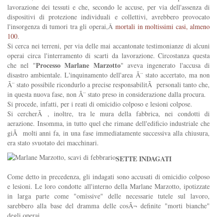
lavorazione dei tessuti e che, secondo le accuse, per via dell'assenza di
dispositivi di protezione individuali e collettivi, avrebbero provocato
l'insorgenza di tumori tra gli operai,Â
mortali in moltissimi casi, almeno
100
.
Si cerca nei terreni, per via delle mai accantonate testimonianze di alcuni
operai circa l'interramento di scarti da lavorazione. Circostanza questa
Processo Marlane Marzotto
che nel "
" aveva ingenerato l'accusa di
disastro ambientale. L'inquinamento dell'area Ã¨ stato accertato, ma non
Ã¨ stato possibile ricondurlo a precise responsabilitÃ personali tanto che,
in questa nuova fase, non Ã¨ stato preso in considerazione dalla procura.
Si procede, infatti, per i reati di omicidio colposo e lesioni colpose.
Si cercherÃ , inoltre, tra le mura della fabbrica, nei condotti di
aerazione. Insomma, in tutto quel che rimane dell'edificio industriale che
giÃ molti anni fa, in una fase immediatamente successiva alla chiusura,
era stato svuotato dei macchinari.
SETTE INDAGATI
Come detto in precedenza, gli indagati sono accusati di omicidio colposo
e lesioni. Le loro condotte all'interno della Marlane Marzotto, ipotizzate
in larga parte come "omissive" delle necessarie tutele sul lavoro,
sarebbero alla base del dramma delle cosÃ¬ definite "morti bianche"
degli operai.