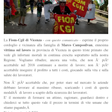
Fiom-Cgil di Vicenza
La
-
con questo comunicato
- esprime il proprio
Marco Camposilvan
cordoglio e vicinanza alla famiglia di
, ennesima
vittima sul lavoro
in provincia di Vicenza in questo triste primato che
vede gli infortuni mortali in continua crescita soprattutto nella nostra
Regione. Vogliamo ribadire, ancora una volta, che non Ã¨ piÃ¹
accettabile nel 2018 continuare a morire di lavoro; non Ã¨ piÃ¹
accettabile inseguire il profitto a tutti i costi, giocando sulla vita e sulla
salute dei lavoratori.
Non Ã¨ piÃ¹ accettabile che, per poter stare sul mercato le aziende
debbano lavorare al massimo ribasso, scaricando i costi di questa
modalitÃ di lavoro a scapito della sicurezza dei lavoratori.
E' il momento di fermarsi un attimo, ragionare, guardarci dentro e
chiederci se tutto questo vale il prezzo in termini di vite umane che
stiamo pagando,Â