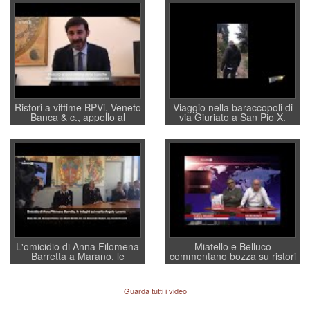
Ristori a vittime BPVi, Veneto
Viaggio nella baraccopoli di
Banca & c., appello al
via Giuriato a San Pio X.
sottosegretario Alessio
Vicenza ai Vicentini: “faremo
Villarosa: per mettere ordine
un regalo di Natale ai
convochi con Di Maio CNCU
residenti”
a supporto della cabina di
regia al Mef
L'omicidio di Anna Filomena
Miatello e Belluco
Barretta a Marano, le
commentano bozza su ristori
indagini dei carabinieri di
BPVi e Veneto Banca
Vicenza sul marito Angelo
Lavarra: più avvincenti di
Guarda tutti i video
quelle di... Barbara D'Urso