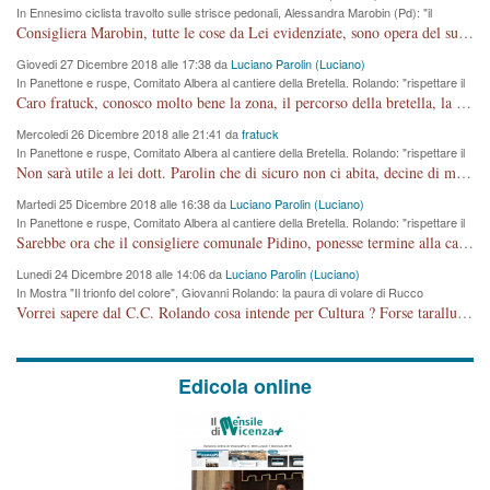
In Ennesimo ciclista travolto sulle strisce pedonali, Alessandra Marobin (Pd): "il
Comune si svegli"
Consigliera Marobin, tutte le cose da Lei evidenziate, sono opera del suo ex Assessore e compagno di Partito Antonio Marco Dalla Pozza Assessore alla "progettazione" di piste ciclabili e altre porcherie. A lui manderei il conto da saldare per incidenti e danni alle persone. E' ora che "finiamola." Avete perso rassegnatevi. qui IL SINDACO RUCCO NON C'ENTRA PER NIENTE. CAPITO!!!!!!!! Amen.
Giovedi 27 Dicembre 2018 alle 17:38 da
Luciano Parolin (Luciano)
In Panettone e ruspe, Comitato Albera al cantiere della Bretella. Rolando: "rispettare il
cronoprogramma"
Caro fratuck, conosco molto bene la zona, il percorso della bretella, la situazione dei cittadini, abito in Viale Trento. A partire dal 2003 ho partecipato al Comitato di Maddalene pro bretella, e a riunioni propositive per apportare modifiche al progetto. Numerose mie foto del territorio sono arrivate a Roma, altri miei interventi (non graditi dalla Sx) sono stati pubblicati dal GdV, assieme ad altri come Ciro Asproso, ora favorevole alla bretella. Ho partecipato alla raccolta firme per la chiusura della strada x 5 giorni eseguita dal Sindaco Hullwech per sforamento 180 Micro/g. Pertanto come impegno per la tematica sono apposto con la coscienza. Ora il Progetto è partito, fine! Voglio dire che la nuova Giunta "comunale" non c'entra più. L'opera sarà "malauguratamente" eseguita, ma non con il mio placet. Il Consigliere Comunale dovrebbe capire che la campagna elettorale è finita, con buona pace di tutti. Quello che invece dovrebbe interessare è la proprietà della strada, dall'uscita autostradale Ovest, sino alla Rotatoria dell'Albara, vi sono tre possessori: Autostrade SpA; La Provincia, il Comune. Come la mettiamo per il futuro ? I costi, da 50 sono saliti a 100 milioni di € come dire 20 milioni a KM (!) da non credere. Comunque si farà. Ma nessuno canti Vittoria, anzi meglio non farne un ulteriore fatto "partitico" per questioni elettorali o di seggio. Se mi manda la sua mail, sono disponibile ad inviare i documenti e le foto sopra descritte. Con ossequi, Luciano Parolin
Mercoledi 26 Dicembre 2018 alle 21:41 da
fratuck
In Panettone e ruspe, Comitato Albera al cantiere della Bretella. Rolando: "rispettare il
cronoprogramma"
Non sarà utile a lei dott. Parolin che di sicuro non ci abita, decine di migliaia di TIR, automobili e padroncini che passano quotidianamente per una strada appena rotabile, non è più possibile stendere i panni, attraversare la strada senza rischiare la morte, le case stanno crepando, i tempi sono cambiati e la bretella non passerà assolutamente per maddalene (ma cosa sta a dire?!), dia invece responsabilità a chi ha costruito tagliando la strada che doveva invece terminare a isola vicentina e non al moracchino lasciando Motta di Costabissara ancora in panne di traffico. I tempi sono cambiati dottore e se l'anagrafe della vita stagna nell'essere umano impressioni conservatrici, la società non le considera perchè va avanti, si industrializza e ha bisogno di infrastrutture e di sviluppo. Ultima considerazione, se è geloso di Rolando perchè vede in lui solo campagne politiche mentre si difendono i SOLI diritti dei cittadini, la preghiamo faccia considerazioni più appropriate. Saluti e complimenti per i suoi scritti.
Martedi 25 Dicembre 2018 alle 16:38 da
Luciano Parolin (Luciano)
In Panettone e ruspe, Comitato Albera al cantiere della Bretella. Rolando: "rispettare il
cronoprogramma"
Sarebbe ora che il consigliere comunale Pidino, ponesse termine alla campagna elettorale nel territorio del suo seggio Villaggio del Sole. La tiraca è iniziata, distruggerà 6 km di prateria ovest della città, ricca di fonti e sorgenti d'acqua. I cittadini di Maddalene non avranno più Pace la notte. Molta colpa per la costruzione di questa Strada è proprio del signor Rolando,dei suoi gazebo mobili e che vuol far passare questa opera VANDALICA come progetto "utile" a chi ? Non è cosa seria sig. Rolando!
Lunedi 24 Dicembre 2018 alle 14:06 da
Luciano Parolin (Luciano)
In Mostra "Il trionfo del colore", Giovanni Rolando: la paura di volare di Rucco
Vorrei sapere dal C.C. Rolando cosa intende per Cultura ? Forse tarallucci, vino e sagre, o spaghetti tricolori del PD ? Il continuo (s)parlare della mostra a Palazzo Chiericati caro consigliere DANNEGGIA FORTEMENTE l'immagine della città TUTTA e fa deviare i consensi che in RUSSIA (badi bene ex U.R.S.S.) sono ECCELLENTI. A livello artistico l'evento è di alta Valenza culturale, COMPITO di Tutta la Cittadinanza fare il possibile per propagandare l'iniziativa senza farne UN CASO PARTITICO come fa Lei da sempre. Meno Gazebo + Partecipazione! E così sia. Amen.
Edicola online