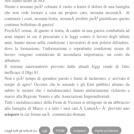
Noi siamo sicuri di NO!
Niente e nessuno puÃ² colmare il vuoto o lenire il dolore di una famiglia
che non vede tornare a casa un proprio caro, nessuna necessitÃ di
contenere i costi, nessuna fretta, nessunÂ profitto puÃ² giustificare questo
continuo bollettino di guerra!
PerchÃ© ormai, di questo si tratta, di caduti in una guerra combattuta ad
armi impari in cui il precariato e le leggi contro il lavoro degli ultimi
anni, hanno messo nella condizione i lavoratori di non potersi difendere,
dove la formazione, l'informazione e soprattutto condizioni sicure di
lavoro vengono considerate di secondaria importanza, un costo da
abbattere.
Il sistema sanzionatorio previsto dalle attuali leggi rende di fatto
inefficace il Dlgs 81.
Non e piÃ¹ tempo di spendere parole e fiumi di inchiostro, e' arrivato il
tempo di agire! Occorre che le aziende e gli Enti pubblici attuino da
subito le misure che i metalmecanici hanno unitariamente richiesto a
marzo alla Regione Veneto e alle Associazioni Imprenditoriali.
Tutti i metalmeccanici della Fiom di Vicenza si stringono in un abbraccio
alla famiglia di Marco e a tutti i suoi cari.Â LunedÃ¬ Ã¨ previsto uno
sciopero
la cui forma sarÃ comunicata domani.
Leggi tutti gli articoli su:
cgil
,
FIOM
,
sciopero
,
morte sul lavoro
,