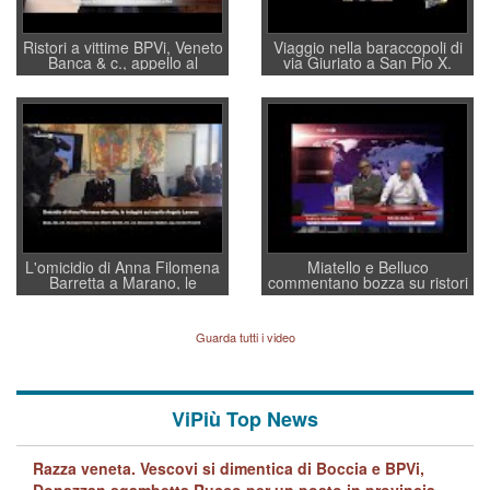
Ristori a vittime BPVi, Veneto
Viaggio nella baraccopoli di
Banca & c., appello al
via Giuriato a San Pio X.
sottosegretario Alessio
Vicenza ai Vicentini: “faremo
Villarosa: per mettere ordine
un regalo di Natale ai
convochi con Di Maio CNCU
residenti”
a supporto della cabina di
regia al Mef
L'omicidio di Anna Filomena
Miatello e Belluco
Barretta a Marano, le
commentano bozza su ristori
indagini dei carabinieri di
BPVi e Veneto Banca
Vicenza sul marito Angelo
Lavarra: più avvincenti di
Guarda tutti i video
quelle di... Barbara D'Urso
ViPiù Top News
Razza veneta. Vescovi si dimentica di Boccia e BPVi,