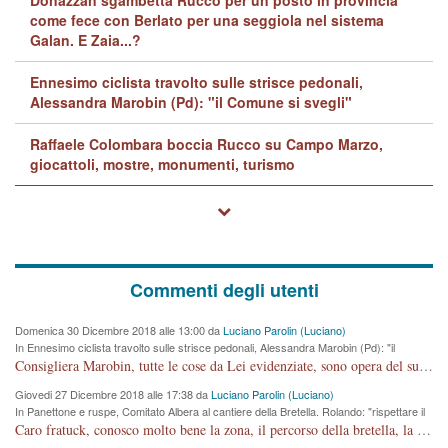
Donazzan sgambetta Rucco per un posto in provincia
come fece con Berlato per una seggiola nel sistema
Galan. E Zaia...?
Ennesimo ciclista travolto sulle strisce pedonali,
Alessandra Marobin (Pd): "il Comune si svegli"
Raffaele Colombara boccia Rucco su Campo Marzo,
giocattoli, mostre, monumenti, turismo
Commenti degli utenti
Domenica 30 Dicembre 2018 alle 13:00 da
Luciano Parolin (Luciano)
In Ennesimo ciclista travolto sulle strisce pedonali, Alessandra Marobin (Pd): "il
Comune si svegli"
Consigliera Marobin, tutte le cose da Lei evidenziate, sono opera del suo ex Assessore e compagno di Partito Antonio Marco Dalla Pozza Assessore alla "progettazione" di piste ciclabili e altre porcherie. A lui manderei il conto da saldare per incidenti e danni alle persone. E' ora che "finiamola." Avete perso rassegnatevi. qui IL SINDACO RUCCO NON C'ENTRA PER NIENTE. CAPITO!!!!!!!! Amen.
Giovedi 27 Dicembre 2018 alle 17:38 da
Luciano Parolin (Luciano)
In Panettone e ruspe, Comitato Albera al cantiere della Bretella. Rolando: "rispettare il
cronoprogramma"
Caro fratuck, conosco molto bene la zona, il percorso della bretella, la situazione dei cittadini, abito in Viale Trento. A partire dal 2003 ho partecipato al Comitato di Maddalene pro bretella, e a riunioni propositive per apportare modifiche al progetto. Numerose mie foto del territorio sono arrivate a Roma, altri miei interventi (non graditi dalla Sx) sono stati pubblicati dal GdV, assieme ad altri come Ciro Asproso, ora favorevole alla bretella. Ho partecipato alla raccolta firme per la chiusura della strada x 5 giorni eseguita dal Sindaco Hullwech per sforamento 180 Micro/g. Pertanto come impegno per la tematica sono apposto con la coscienza. Ora il Progetto è partito, fine! Voglio dire che la nuova Giunta "comunale" non c'entra più. L'opera sarà "malauguratamente" eseguita, ma non con il mio placet. Il Consigliere Comunale dovrebbe capire che la campagna elettorale è finita, con buona pace di tutti. Quello che invece dovrebbe interessare è la proprietà della strada, dall'uscita autostradale Ovest, sino alla Rotatoria dell'Albara, vi sono tre possessori: Autostrade SpA; La Provincia, il Comune. Come la mettiamo per il futuro ? I costi, da 50 sono saliti a 100 milioni di € come dire 20 milioni a KM (!) da non credere. Comunque si farà. Ma nessuno canti Vittoria, anzi meglio non farne un ulteriore fatto "partitico" per questioni elettorali o di seggio. Se mi manda la sua mail, sono disponibile ad inviare i documenti e le foto sopra descritte. Con ossequi, Luciano Parolin