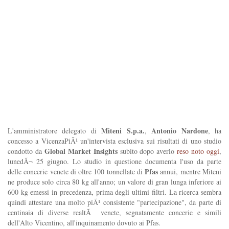
Miteni S.p.a.
Antonio Nardone
L'amministratore delegato di
,
, ha
concesso a VicenzaPiÃ¹ un'intervista esclusiva sui risultati di uno studio
Global Market Insights
condotto da
subito dopo averlo
reso noto oggi
,
lunedÃ¬ 25 giugno. Lo studio in questione documenta l'uso da parte
Pfas
delle concerie venete di oltre 100 tonnellate di
annui, mentre Miteni
ne produce solo circa 80 kg all'anno; un valore di gran lunga inferiore ai
600 kg emessi in precedenza, prima degli ultimi filtri. La ricerca sembra
quindi attestare una molto piÃ¹ consistente "partecipazione", da parte di
centinaia di diverse realtÃ venete, segnatamente concerie e simili
dell'Alto Vicentino, all'inquinamento dovuto ai Pfas.