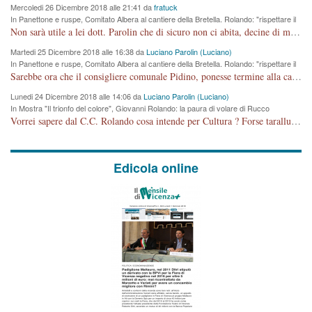
Mercoledi 26 Dicembre 2018 alle 21:41 da
fratuck
In Panettone e ruspe, Comitato Albera al cantiere della Bretella. Rolando: "rispettare il
cronoprogramma"
Non sarà utile a lei dott. Parolin che di sicuro non ci abita, decine di migliaia di TIR, automobili e padroncini che passano quotidianamente per una strada appena rotabile, non è più possibile stendere i panni, attraversare la strada senza rischiare la morte, le case stanno crepando, i tempi sono cambiati e la bretella non passerà assolutamente per maddalene (ma cosa sta a dire?!), dia invece responsabilità a chi ha costruito tagliando la strada che doveva invece terminare a isola vicentina e non al moracchino lasciando Motta di Costabissara ancora in panne di traffico. I tempi sono cambiati dottore e se l'anagrafe della vita stagna nell'essere umano impressioni conservatrici, la società non le considera perchè va avanti, si industrializza e ha bisogno di infrastrutture e di sviluppo. Ultima considerazione, se è geloso di Rolando perchè vede in lui solo campagne politiche mentre si difendono i SOLI diritti dei cittadini, la preghiamo faccia considerazioni più appropriate. Saluti e complimenti per i suoi scritti.
Martedi 25 Dicembre 2018 alle 16:38 da
Luciano Parolin (Luciano)
In Panettone e ruspe, Comitato Albera al cantiere della Bretella. Rolando: "rispettare il
cronoprogramma"
Sarebbe ora che il consigliere comunale Pidino, ponesse termine alla campagna elettorale nel territorio del suo seggio Villaggio del Sole. La tiraca è iniziata, distruggerà 6 km di prateria ovest della città, ricca di fonti e sorgenti d'acqua. I cittadini di Maddalene non avranno più Pace la notte. Molta colpa per la costruzione di questa Strada è proprio del signor Rolando,dei suoi gazebo mobili e che vuol far passare questa opera VANDALICA come progetto "utile" a chi ? Non è cosa seria sig. Rolando!
Lunedi 24 Dicembre 2018 alle 14:06 da
Luciano Parolin (Luciano)
In Mostra "Il trionfo del colore", Giovanni Rolando: la paura di volare di Rucco
Vorrei sapere dal C.C. Rolando cosa intende per Cultura ? Forse tarallucci, vino e sagre, o spaghetti tricolori del PD ? Il continuo (s)parlare della mostra a Palazzo Chiericati caro consigliere DANNEGGIA FORTEMENTE l'immagine della città TUTTA e fa deviare i consensi che in RUSSIA (badi bene ex U.R.S.S.) sono ECCELLENTI. A livello artistico l'evento è di alta Valenza culturale, COMPITO di Tutta la Cittadinanza fare il possibile per propagandare l'iniziativa senza farne UN CASO PARTITICO come fa Lei da sempre. Meno Gazebo + Partecipazione! E così sia. Amen.
Edicola online