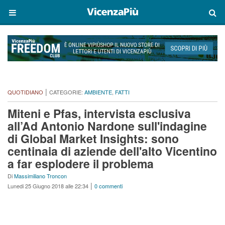
|
QUOTIDIANO
CATEGORIE:
AMBIENTE
,
FATTI
Miteni e Pfas, intervista esclusiva
all’Ad Antonio Nardone sull'indagine
di Global Market Insights: sono
centinaia di aziende dell'alto Vicentino
a far esplodere il problema
Di
Massimiliano Troncon
|
Lunedi 25 Giugno 2018 alle 22:34
0 commenti