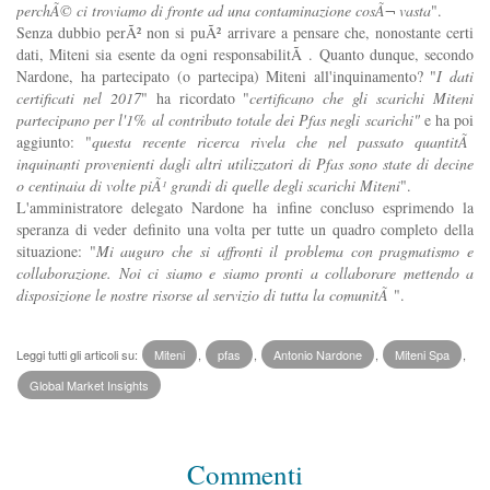
perchÃ© ci troviamo di fronte ad una contaminazione cosÃ¬ vasta
".
Senza dubbio perÃ² non si puÃ² arrivare a pensare che, nonostante certi
dati, Miteni sia esente da ogni responsabilitÃ . Quanto dunque, secondo
Nardone, ha partecipato (o partecipa) Miteni all'inquinamento? "
I dati
certificati nel 2017
" ha ricordato "
certificano che gli scarichi Miteni
partecipano per l'1% al contributo totale dei Pfas negli scarichi"
e ha poi
aggiunto: "
questa recente ricerca rivela che nel passato quantitÃ
inquinanti provenienti dagli altri utilizzatori di Pfas sono state di decine
o centinaia di volte piÃ¹ grandi di quelle degli scarichi Miteni
".
L'amministratore delegato Nardone ha infine concluso esprimendo la
speranza di veder definito una volta per tutte un quadro completo della
situazione: "
Mi auguro che si affronti il problema con pragmatismo e
collaborazione. Noi ci siamo e siamo pronti a collaborare mettendo a
disposizione le nostre risorse al servizio di tutta la comunitÃ
".
Leggi tutti gli articoli su:
Miteni
,
pfas
,
Antonio Nardone
,
Miteni Spa
,
Global Market Insights
Commenti