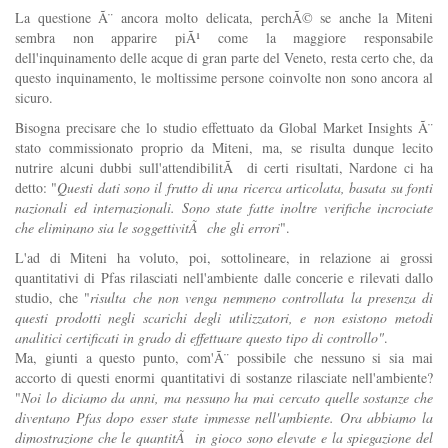
La questione Ã¨ ancora molto delicata, perchÃ© se anche la Miteni
sembra non apparire piÃ¹ come la maggiore responsabile
dell'inquinamento delle acque di gran parte del Veneto, resta certo che, da
questo inquinamento, le moltissime persone coinvolte non sono ancora al
sicuro.
Bisogna precisare che lo studio effettuato da Global Market Insights Ã¨
stato commissionato proprio da Miteni, ma, se risulta dunque lecito
nutrire alcuni dubbi sull'attendibilitÃ di certi risultati, Nardone ci ha
detto: "
Questi dati sono il frutto di una ricerca articolata, basata su fonti
nazionali ed internazionali. Sono state fatte inoltre verifiche incrociate
che eliminano sia le soggettivitÃ che gli errori
".
L'ad di Miteni ha voluto, poi, sottolineare, in relazione ai grossi
quantitativi di Pfas rilasciati nell'ambiente dalle concerie e rilevati dallo
studio, che "
risulta che non venga nemmeno controllata la presenza di
questi prodotti negli scarichi degli utilizzatori, e non esistono metodi
analitici certificati in grado di effettuare questo tipo di controllo"
.
Ma, giunti a questo punto, com'Ã¨ possibile che nessuno si sia mai
accorto di questi enormi quantitativi di sostanze rilasciate nell'ambiente?
"
Noi lo diciamo da anni, ma nessuno ha mai cercato quelle sostanze che
diventano Pfas dopo esser state immesse nell'ambiente. Ora abbiamo la
dimostrazione che le quantitÃ in gioco sono elevate e la spiegazione del