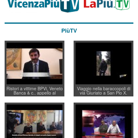
PiùTV
Ristori a vittime BPVi, Veneto
Viaggio nella baraccopoli di
Banca & c., appello al
via Giuriato a San Pio X.
sottosegretario Alessio
Vicenza ai Vicentini: “faremo
Villarosa: per mettere ordine
un regalo di Natale ai
convochi con Di Maio CNCU
residenti”
a supporto della cabina di
regia al Mef