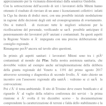
apprezzamento per la vicinanza dimostrataci dalla senatrice Guidolin.
Con la sottoscrizione dell'accordo di ieri i lavoratori della Miteni hanno
ottenuto il risultato di rinviare di un anno i licenziamenti collettivi: infatti
la Cigs ha durata di dodici mesi, con una possibile iniziale modulazione
in ragione delle decisioni degli enti sul cronoprogramma di svuotamento.
Ora si tratterÃ di ricercare tutte le migliori soluzioni per la
ricollocazione del personale, verificando se sarÃ possibile anticipare il
pensionamento dei lavoratori piÃ¹ anziani e contaminati. Su questi aspetti
la Regione Veneto si Ã¨ impegnata con una precisa deliberazione del
consiglio regionale.
Rimangono perÃ² ancora sul tavolo altre questioni.
In primis gli aspetti sanitari: i lavoratori Miteni sono tra i piÃ¹
Pfas
contaminati al mondo dai
. Sulla nostra assistenza sanitaria, che
dovrebbe vedere ad esempio anche un'implementazione della delibera
della giunta regionale del Veneto n. 1191 del primo agosto 2017
attraverso screening e diagnostica di secondo livello, Ã¨ stato chiesto un
incontro con l'assessore regionale alla sanitÃ : vedremo se ci sarÃ la
convocazione.
Poi c'Ã¨ il tema ambientale. Il sito di Trissino deve essere bonificato e al
riguardo Ã¨ al vaglio della relativa conferenza dei servizi - la prima
riunione si Ã¨ svolta il tre dicembre scorso - la documentazione
comprendente la caratterizzazione di terreni e falda dello stabilimento e la