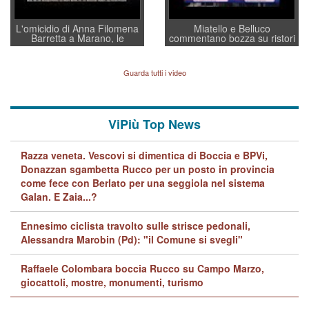
L'omicidio di Anna Filomena
Miatello e Belluco
Barretta a Marano, le
commentano bozza su ristori
indagini dei carabinieri di
BPVi e Veneto Banca
Vicenza sul marito Angelo
Lavarra: più avvincenti di
Guarda tutti i video
quelle di... Barbara D'Urso
ViPiù Top News
Razza veneta. Vescovi si dimentica di Boccia e BPVi,
Donazzan sgambetta Rucco per un posto in provincia
come fece con Berlato per una seggiola nel sistema
Galan. E Zaia...?
Ennesimo ciclista travolto sulle strisce pedonali,
Alessandra Marobin (Pd): "il Comune si svegli"
Raffaele Colombara boccia Rucco su Campo Marzo,
giocattoli, mostre, monumenti, turismo