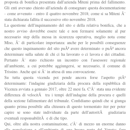
proposta di bonifica presentata dall'azienda Miteni prima del fallimento.
Gli enti avevano chiesto all'azienda di consegnare questa documentazione
- come avvenuto - entro il quattro novembre 2018; come si sa Miteni Ã¨
stata dichiarata fallita il successivo otto novembre 2018.
La questione dell'inquinamento del sito e della relativa bonifica, che a
nostro avviso dovrebbe essere tale e non fermarsi solamente al pur
necessario step della messa in sicurezza operativa, meglio nota come
Miso, Ã¨ di particolare importanza: anche per le possibili conseguenze
che questo inquinamento del sito puÃ² avere determinato o puÃ² ancora
determinare sulla salute di chi ci ha lavorato o ci lavora e dei cittadini.
Pertanto Ã¨ stato richiesto un incontro con l'assessore regionale
all'ambiente, a cui potrebbe aggiungersi, se necessario, il comune di
Trissino. Anche qui si Ã¨ in attesa di una convocazione.
Su tutta questa vicenda poi pende ancora forse l'aspetto piÃ¹
determinante: l'indagine giudiziaria della procura della repubblica di
Vicenza avviata a gennaio 2017, oltre 22 mesi fa. C'Ã¨ stata una evidente
differenza di velocitÃ tra i tempi dell'indagine della procura e quelli
della sezione fallimentare del tribunale. Confidiamo quindi che si giunga
quanto prima possibile alla chiusura di questo tormentato iter per poter
capire se sono state individuate da parte dell'autoritÃ giudiziaria
eventuali responsabilitÃ e di che tipo.
Qui, oltre alla nostra contaminazione, c'Ã¨ di mezzo un enorme danno
alla popolazione e all'ambiente di una buona parte del Veneto: fare