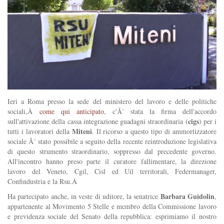
Ieri a Roma presso la sede del ministero del lavoro e delle politiche
sociali,Â
come qui anticipato
, c'Ã¨ stata la firma dell'accordo
cigs
sull'attivazione della cassa integrazione guadagni straordinaria (
) per i
Miteni
tutti i lavoratori della
. Il ricorso a questo tipo di ammortizzatore
sociale Ã¨ stato possibile a seguito della recente reintroduzione legislativa
di questo strumento straordinario, soppresso dal precedente governo.
All'incontro hanno preso parte il curatore fallimentare, la direzione
lavoro del Veneto, Cgil, Cisl ed Uil territorali, Federmanager,
Confindustria e la Rsu.Â
Barbara Guidolin
Ha partecipato anche, in veste di uditore, la senatrice
,
appartenente al Movimento 5 Stelle e membro della Commissione lavoro
e previdenza sociale del Senato della repubblica: esprimiamo il nostro