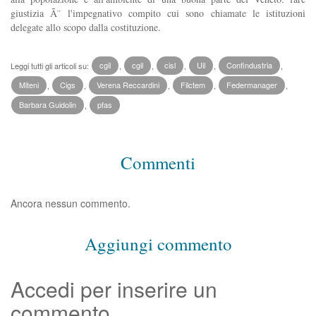
giustizia Ã¨ l'impegnativo compito cui sono chiamate le istituzioni
delegate allo scopo dalla costituzione.
Leggi tutti gli articoli su:
cgil
,
cgil
,
cisl
,
Uil
,
Confindustria
,
Miteni
,
Cigs
,
Verena Reccardini
,
Filctem
,
Federmanager
,
Barbara Guidolin
,
pfas
Commenti
Ancora nessun commento.
Aggiungi commento
Accedi per inserire un
commento