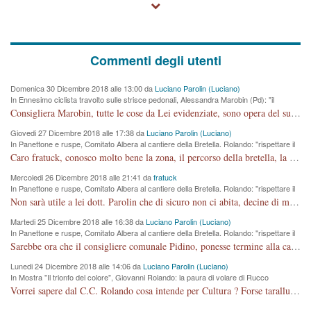
Commenti degli utenti
Domenica 30 Dicembre 2018 alle 13:00 da
Luciano Parolin (Luciano)
In Ennesimo ciclista travolto sulle strisce pedonali, Alessandra Marobin (Pd): "il
Comune si svegli"
Consigliera Marobin, tutte le cose da Lei evidenziate, sono opera del suo ex Assessore e compagno di Partito Antonio Marco Dalla Pozza Assessore alla "progettazione" di piste ciclabili e altre porcherie. A lui manderei il conto da saldare per incidenti e danni alle persone. E' ora che "finiamola." Avete perso rassegnatevi. qui IL SINDACO RUCCO NON C'ENTRA PER NIENTE. CAPITO!!!!!!!! Amen.
Giovedi 27 Dicembre 2018 alle 17:38 da
Luciano Parolin (Luciano)
In Panettone e ruspe, Comitato Albera al cantiere della Bretella. Rolando: "rispettare il
cronoprogramma"
Caro fratuck, conosco molto bene la zona, il percorso della bretella, la situazione dei cittadini, abito in Viale Trento. A partire dal 2003 ho partecipato al Comitato di Maddalene pro bretella, e a riunioni propositive per apportare modifiche al progetto. Numerose mie foto del territorio sono arrivate a Roma, altri miei interventi (non graditi dalla Sx) sono stati pubblicati dal GdV, assieme ad altri come Ciro Asproso, ora favorevole alla bretella. Ho partecipato alla raccolta firme per la chiusura della strada x 5 giorni eseguita dal Sindaco Hullwech per sforamento 180 Micro/g. Pertanto come impegno per la tematica sono apposto con la coscienza. Ora il Progetto è partito, fine! Voglio dire che la nuova Giunta "comunale" non c'entra più. L'opera sarà "malauguratamente" eseguita, ma non con il mio placet. Il Consigliere Comunale dovrebbe capire che la campagna elettorale è finita, con buona pace di tutti. Quello che invece dovrebbe interessare è la proprietà della strada, dall'uscita autostradale Ovest, sino alla Rotatoria dell'Albara, vi sono tre possessori: Autostrade SpA; La Provincia, il Comune. Come la mettiamo per il futuro ? I costi, da 50 sono saliti a 100 milioni di € come dire 20 milioni a KM (!) da non credere. Comunque si farà. Ma nessuno canti Vittoria, anzi meglio non farne un ulteriore fatto "partitico" per questioni elettorali o di seggio. Se mi manda la sua mail, sono disponibile ad inviare i documenti e le foto sopra descritte. Con ossequi, Luciano Parolin
Mercoledi 26 Dicembre 2018 alle 21:41 da
fratuck
In Panettone e ruspe, Comitato Albera al cantiere della Bretella. Rolando: "rispettare il
cronoprogramma"
Non sarà utile a lei dott. Parolin che di sicuro non ci abita, decine di migliaia di TIR, automobili e padroncini che passano quotidianamente per una strada appena rotabile, non è più possibile stendere i panni, attraversare la strada senza rischiare la morte, le case stanno crepando, i tempi sono cambiati e la bretella non passerà assolutamente per maddalene (ma cosa sta a dire?!), dia invece responsabilità a chi ha costruito tagliando la strada che doveva invece terminare a isola vicentina e non al moracchino lasciando Motta di Costabissara ancora in panne di traffico. I tempi sono cambiati dottore e se l'anagrafe della vita stagna nell'essere umano impressioni conservatrici, la società non le considera perchè va avanti, si industrializza e ha bisogno di infrastrutture e di sviluppo. Ultima considerazione, se è geloso di Rolando perchè vede in lui solo campagne politiche mentre si difendono i SOLI diritti dei cittadini, la preghiamo faccia considerazioni più appropriate. Saluti e complimenti per i suoi scritti.
Martedi 25 Dicembre 2018 alle 16:38 da
Luciano Parolin (Luciano)
In Panettone e ruspe, Comitato Albera al cantiere della Bretella. Rolando: "rispettare il
cronoprogramma"
Sarebbe ora che il consigliere comunale Pidino, ponesse termine alla campagna elettorale nel territorio del suo seggio Villaggio del Sole. La tiraca è iniziata, distruggerà 6 km di prateria ovest della città, ricca di fonti e sorgenti d'acqua. I cittadini di Maddalene non avranno più Pace la notte. Molta colpa per la costruzione di questa Strada è proprio del signor Rolando,dei suoi gazebo mobili e che vuol far passare questa opera VANDALICA come progetto "utile" a chi ? Non è cosa seria sig. Rolando!
Lunedi 24 Dicembre 2018 alle 14:06 da
Luciano Parolin (Luciano)
In Mostra "Il trionfo del colore", Giovanni Rolando: la paura di volare di Rucco
Vorrei sapere dal C.C. Rolando cosa intende per Cultura ? Forse tarallucci, vino e sagre, o spaghetti tricolori del PD ? Il continuo (s)parlare della mostra a Palazzo Chiericati caro consigliere DANNEGGIA FORTEMENTE l'immagine della città TUTTA e fa deviare i consensi che in RUSSIA (badi bene ex U.R.S.S.) sono ECCELLENTI. A livello artistico l'evento è di alta Valenza culturale, COMPITO di Tutta la Cittadinanza fare il possibile per propagandare l'iniziativa senza farne UN CASO PARTITICO come fa Lei da sempre. Meno Gazebo + Partecipazione! E così sia. Amen.