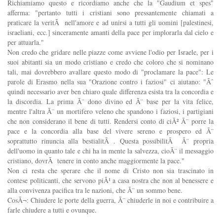
Richiamiamo questo e ricordiamo anche che la "Gaudium et spes"
afferma: "pertanto tutti i cristiani sono pressantemente chiamati a
praticare la veritÃ nell'amore e ad unirsi a tutti gli uomini [palestinesi,
israeliani, ecc.] sinceramente amanti della pace per implorarla dal cielo e
per attuarla."
Non credo che gridare nelle piazze come avviene l'odio per Israele, per i
suoi abitanti sia un modo cristiano e credo che coloro che si nominano
tali, mai dovrebbero avallare questo modo di "proclamare la pace": Le
parole di Erasmo nella sua "Orazione contro i faziosi" ci aiutano: "Ãˆ
quindi necessario aver ben chiaro quale differenza esista tra la concordia e
la discordia. La prima Ã¨ dono divino ed Ã¨ base per la vita felice,
mentre l'altra Ã¨ un mortifero veleno che spandono i faziosi, i partigiani
che non considerano il bene di tutti. Rendersi conto di ciÃ² Ã¨ porre la
pace e la concordia alla base del vivere sereno e prospero ed Ã¨
soprattutto rinuncia alla bestialitÃ . Questa possibilitÃ Ã¨ propria
dell'uomo in quanto tale e chi ha in mente la salvezza, cioÃ¨ il messaggio
cristiano, dovrÃ tenere in conto anche maggiormente la pace."
Non ci resta che sperare che il nome di Cristo non sia trascinato in
contese politicanti, che servono piÃ¹ a casa nostra che non al benessere e
alla convivenza pacifica tra le nazioni, che Ã¨ un sommo bene.
CosÃ¬: Chiudere le porte della guerra, Ã¨ chiuderle in noi e contribuire a
farle chiudere a tutti e ovunque.