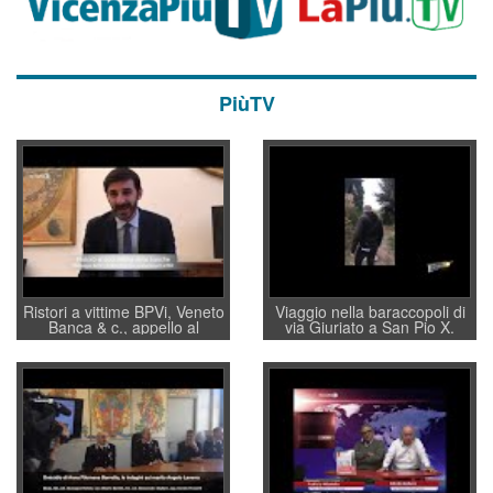
PiùTV
Ristori a vittime BPVi, Veneto
Viaggio nella baraccopoli di
Banca & c., appello al
via Giuriato a San Pio X.
sottosegretario Alessio
Vicenza ai Vicentini: “faremo
Villarosa: per mettere ordine
un regalo di Natale ai
convochi con Di Maio CNCU
residenti”
a supporto della cabina di
regia al Mef