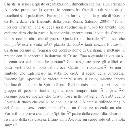
Christi, si associ a queste organizzazioni, dimentica che mai a un cristiano
Ã¨ lecito promuove la guerra, lo scontro fra fratelli e tali sono sia gli
israeliani sia i palestinesi. Purtroppo per loro valgono le parole di Erasmo
da Rotterdam (cfr. Lamento della pace, Roma, Salerno, 2004): "Tutti i
libri dei Cristiani, che si legga sia il vecchio sia il nuovo testamento, non
esaltano altro che la pace e la concordia, mentre tutta la vita dei Cristiani
non si occupa altro che di guerre. Quale ferocia bestiale Ã¨ questa, che
non puÃ² essere vinta nÃ© placata da cosÃ¬ tanti mezzi? Piuttosto i
Cristiani cessino di fregiarsi del proprio nome di Cristiani, e mettano in
pratica con la concordia la dottrina di Cristo. Fino a quando la vita sarÃ
in contrasto col nome che portano? Contrassegnate pure gli edifici e i
vostri vestiti col simbolo della croce, Cristo non riconoscerÃ se non il
simbolo che Egli stesso ha stabilito, cioÃ¨ il segno della concordia.
Insieme [gli Apostoli] lo videro mentre saliva al cielo, insieme ebbero
l'ordine di attendere lo Spirito Santo. Egli promise che dove vi fosse un
gruppo di persone riunite, egli sarebbe sempre stato lÃ , perchÃ©
nessuno potesse sperare che Cristo fosse nelle battaglie. PerciÃ² quello
Spirito di fuoco che cos'Ã¨ se non la caritÃ ? Niente si diffonde meglio
del fuoco e, senza consumarsi affatto, un fuoco ne accende un altro.
Vorresti una prova che quello Spirito Ã¨ padre della concordia. Guarda il
risultato della sua discesa. Erano uniti Â«come un cuore solo ed una sola
anima."