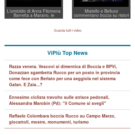
L'omicidio di Anna Filomena
Miatello e Belluco
Barretta a Marano, le
commentano bozza su ristori
indagini dei carabinieri di
BPVi e Veneto Banca
Vicenza sul marito Angelo
Lavarra: più avvincenti di
Guarda tutti i video
quelle di... Barbara D'Urso
ViPiù Top News
Razza veneta. Vescovi si dimentica di Boccia e BPVi,
Donazzan sgambetta Rucco per un posto in provincia
come fece con Berlato per una seggiola nel sistema
Galan. E Zaia...?
Ennesimo ciclista travolto sulle strisce pedonali,
Alessandra Marobin (Pd): "il Comune si svegli"
Raffaele Colombara boccia Rucco su Campo Marzo,
giocattoli, mostre, monumenti, turismo