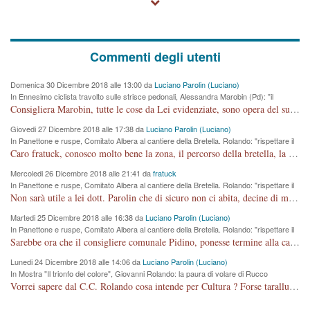
Commenti degli utenti
Domenica 30 Dicembre 2018 alle 13:00 da
Luciano Parolin (Luciano)
In Ennesimo ciclista travolto sulle strisce pedonali, Alessandra Marobin (Pd): "il
Comune si svegli"
Consigliera Marobin, tutte le cose da Lei evidenziate, sono opera del suo ex Assessore e compagno di Partito Antonio Marco Dalla Pozza Assessore alla "progettazione" di piste ciclabili e altre porcherie. A lui manderei il conto da saldare per incidenti e danni alle persone. E' ora che "finiamola." Avete perso rassegnatevi. qui IL SINDACO RUCCO NON C'ENTRA PER NIENTE. CAPITO!!!!!!!! Amen.
Giovedi 27 Dicembre 2018 alle 17:38 da
Luciano Parolin (Luciano)
In Panettone e ruspe, Comitato Albera al cantiere della Bretella. Rolando: "rispettare il
cronoprogramma"
Caro fratuck, conosco molto bene la zona, il percorso della bretella, la situazione dei cittadini, abito in Viale Trento. A partire dal 2003 ho partecipato al Comitato di Maddalene pro bretella, e a riunioni propositive per apportare modifiche al progetto. Numerose mie foto del territorio sono arrivate a Roma, altri miei interventi (non graditi dalla Sx) sono stati pubblicati dal GdV, assieme ad altri come Ciro Asproso, ora favorevole alla bretella. Ho partecipato alla raccolta firme per la chiusura della strada x 5 giorni eseguita dal Sindaco Hullwech per sforamento 180 Micro/g. Pertanto come impegno per la tematica sono apposto con la coscienza. Ora il Progetto è partito, fine! Voglio dire che la nuova Giunta "comunale" non c'entra più. L'opera sarà "malauguratamente" eseguita, ma non con il mio placet. Il Consigliere Comunale dovrebbe capire che la campagna elettorale è finita, con buona pace di tutti. Quello che invece dovrebbe interessare è la proprietà della strada, dall'uscita autostradale Ovest, sino alla Rotatoria dell'Albara, vi sono tre possessori: Autostrade SpA; La Provincia, il Comune. Come la mettiamo per il futuro ? I costi, da 50 sono saliti a 100 milioni di € come dire 20 milioni a KM (!) da non credere. Comunque si farà. Ma nessuno canti Vittoria, anzi meglio non farne un ulteriore fatto "partitico" per questioni elettorali o di seggio. Se mi manda la sua mail, sono disponibile ad inviare i documenti e le foto sopra descritte. Con ossequi, Luciano Parolin
Mercoledi 26 Dicembre 2018 alle 21:41 da
fratuck
In Panettone e ruspe, Comitato Albera al cantiere della Bretella. Rolando: "rispettare il
cronoprogramma"
Non sarà utile a lei dott. Parolin che di sicuro non ci abita, decine di migliaia di TIR, automobili e padroncini che passano quotidianamente per una strada appena rotabile, non è più possibile stendere i panni, attraversare la strada senza rischiare la morte, le case stanno crepando, i tempi sono cambiati e la bretella non passerà assolutamente per maddalene (ma cosa sta a dire?!), dia invece responsabilità a chi ha costruito tagliando la strada che doveva invece terminare a isola vicentina e non al moracchino lasciando Motta di Costabissara ancora in panne di traffico. I tempi sono cambiati dottore e se l'anagrafe della vita stagna nell'essere umano impressioni conservatrici, la società non le considera perchè va avanti, si industrializza e ha bisogno di infrastrutture e di sviluppo. Ultima considerazione, se è geloso di Rolando perchè vede in lui solo campagne politiche mentre si difendono i SOLI diritti dei cittadini, la preghiamo faccia considerazioni più appropriate. Saluti e complimenti per i suoi scritti.
Martedi 25 Dicembre 2018 alle 16:38 da
Luciano Parolin (Luciano)
In Panettone e ruspe, Comitato Albera al cantiere della Bretella. Rolando: "rispettare il
cronoprogramma"
Sarebbe ora che il consigliere comunale Pidino, ponesse termine alla campagna elettorale nel territorio del suo seggio Villaggio del Sole. La tiraca è iniziata, distruggerà 6 km di prateria ovest della città, ricca di fonti e sorgenti d'acqua. I cittadini di Maddalene non avranno più Pace la notte. Molta colpa per la costruzione di questa Strada è proprio del signor Rolando,dei suoi gazebo mobili e che vuol far passare questa opera VANDALICA come progetto "utile" a chi ? Non è cosa seria sig. Rolando!
Lunedi 24 Dicembre 2018 alle 14:06 da
Luciano Parolin (Luciano)
In Mostra "Il trionfo del colore", Giovanni Rolando: la paura di volare di Rucco
Vorrei sapere dal C.C. Rolando cosa intende per Cultura ? Forse tarallucci, vino e sagre, o spaghetti tricolori del PD ? Il continuo (s)parlare della mostra a Palazzo Chiericati caro consigliere DANNEGGIA FORTEMENTE l'immagine della città TUTTA e fa deviare i consensi che in RUSSIA (badi bene ex U.R.S.S.) sono ECCELLENTI. A livello artistico l'evento è di alta Valenza culturale, COMPITO di Tutta la Cittadinanza fare il possibile per propagandare l'iniziativa senza farne UN CASO PARTITICO come fa Lei da sempre. Meno Gazebo + Partecipazione! E così sia. Amen.