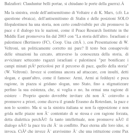
Balzafiori: Clauduntur belli portae, si chiudano le porte della guerra).Â
Ma la sinistra, erede dell'antisemitismo di Voltaire e di K. Marx, (cfr. La
questione ebraica), dell'antisemitismo di Stalin e delle posizioni SOLO
filopalestinesi ha una storia, non certo condivisibile per chi promuove la
pace e il dialogo tra le nazioni, come il Peace Research Institute in the
Middle East promoveva fin dal 2003 con "La storia dell'altro. Israeliani e
palestinesi (Bertinoro (FC), Coop. Una cittÃ ), con Presentazione di W.
Veltroni, un politicamente corretto mi pare? Il testo ben consapevole
delle situazioni ha cercato, attraverso la conoscenza della storia, di
avvicinare settecento ragazzi israeliani e palestinesi "per bonificare i
campi minati piÃ¹ pericolosi per il percorso di pace, quello della storia"
(W. Veltroni). Invece si continua ancora ad attaccare, con insulti, detti
slogan, e quant'altro, come il famoso: Armi, Armi ai feddayn) e poca
ragione, in piazza si gridano slogan, uno Stato, fino a stigmatizzare
perfino la sua esistenza, che, si voglia o no, ha ormai una ragione di
esistere - Proprio questo dovrebbe invitare chi non Ã¨ coinvolto a
promuove a priori, come diceva il grande Erasmo da Roterdam, la pace e
non lo scontro. Ma si sa la sinistra italiana se non fa opposizione e non
grida nelle piazze non Ã¨ contentato di se stessa e con ragione forzata,
detta dialettica perchÃ© fa tanto intellettuale, non promuove nÃ© il
dialogo nÃ© la pace tra chi Ã¨ in conflitto. Pace eterna alle loro idee, si
invoca. CiÃ² che invece Ã¨ gravissimo Ã¨ che una istituzione come Pax