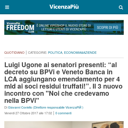
|
QUOTIDIANO
CATEGORIE:
POLITICA
,
ECONOMIA&AZIENDE
Luigi Ugone ai senatori presenti: “al
decreto su BPVi e Veneto Banca in
LCA aggiungano emendamento per 4
mld ai soci residui truffati!”. Il 3 nuovo
incontro con "Noi che credevamo
nella BPVi"
Di
Giovanni Coviello (Direttore responsabile VicenzaPiÃ¹)
|
Venerdi 27 Ottobre 2017 alle 17:02
0 commenti