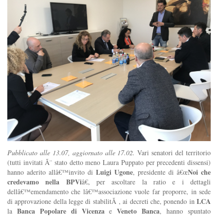
Pubblicato alle 13.07, aggiornato alle 17.02.
Vari senatori del territorio
(tutti invitati Ã¨ stato detto meno Laura Puppato per precedenti dissensi)
Luigi Ugone
Noi che
hanno aderito allâ€™invito di
, presidente di â€œ
credevamo nella BPVi
â€, per ascoltare la ratio e i dettagli
dellâ€™emendamento che lâ€™associazione vuole far proporre, in sede
LCA
di approvazione della legge di stabilitÃ , ai decreti che, ponendo in
Banca Popolare di Vicenza
Veneto Banca
la
e
, hanno spuntato