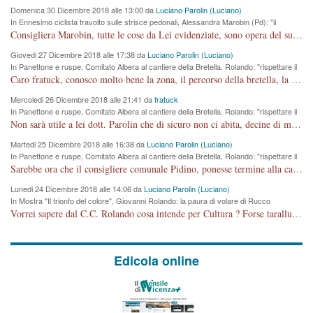
Domenica 30 Dicembre 2018 alle 13:00 da
Luciano Parolin (Luciano)
In Ennesimo ciclista travolto sulle strisce pedonali, Alessandra Marobin (Pd): "il
Comune si svegli"
Consigliera Marobin, tutte le cose da Lei evidenziate, sono opera del suo ex Assessore e compagno di Partito Antonio Marco Dalla Pozza Assessore alla "progettazione" di piste ciclabili e altre porcherie. A lui manderei il conto da saldare per incidenti e danni alle persone. E' ora che "finiamola." Avete perso rassegnatevi. qui IL SINDACO RUCCO NON C'ENTRA PER NIENTE. CAPITO!!!!!!!! Amen.
Giovedi 27 Dicembre 2018 alle 17:38 da
Luciano Parolin (Luciano)
In Panettone e ruspe, Comitato Albera al cantiere della Bretella. Rolando: "rispettare il
cronoprogramma"
Caro fratuck, conosco molto bene la zona, il percorso della bretella, la situazione dei cittadini, abito in Viale Trento. A partire dal 2003 ho partecipato al Comitato di Maddalene pro bretella, e a riunioni propositive per apportare modifiche al progetto. Numerose mie foto del territorio sono arrivate a Roma, altri miei interventi (non graditi dalla Sx) sono stati pubblicati dal GdV, assieme ad altri come Ciro Asproso, ora favorevole alla bretella. Ho partecipato alla raccolta firme per la chiusura della strada x 5 giorni eseguita dal Sindaco Hullwech per sforamento 180 Micro/g. Pertanto come impegno per la tematica sono apposto con la coscienza. Ora il Progetto è partito, fine! Voglio dire che la nuova Giunta "comunale" non c'entra più. L'opera sarà "malauguratamente" eseguita, ma non con il mio placet. Il Consigliere Comunale dovrebbe capire che la campagna elettorale è finita, con buona pace di tutti. Quello che invece dovrebbe interessare è la proprietà della strada, dall'uscita autostradale Ovest, sino alla Rotatoria dell'Albara, vi sono tre possessori: Autostrade SpA; La Provincia, il Comune. Come la mettiamo per il futuro ? I costi, da 50 sono saliti a 100 milioni di € come dire 20 milioni a KM (!) da non credere. Comunque si farà. Ma nessuno canti Vittoria, anzi meglio non farne un ulteriore fatto "partitico" per questioni elettorali o di seggio. Se mi manda la sua mail, sono disponibile ad inviare i documenti e le foto sopra descritte. Con ossequi, Luciano Parolin
Mercoledi 26 Dicembre 2018 alle 21:41 da
fratuck
In Panettone e ruspe, Comitato Albera al cantiere della Bretella. Rolando: "rispettare il
cronoprogramma"
Non sarà utile a lei dott. Parolin che di sicuro non ci abita, decine di migliaia di TIR, automobili e padroncini che passano quotidianamente per una strada appena rotabile, non è più possibile stendere i panni, attraversare la strada senza rischiare la morte, le case stanno crepando, i tempi sono cambiati e la bretella non passerà assolutamente per maddalene (ma cosa sta a dire?!), dia invece responsabilità a chi ha costruito tagliando la strada che doveva invece terminare a isola vicentina e non al moracchino lasciando Motta di Costabissara ancora in panne di traffico. I tempi sono cambiati dottore e se l'anagrafe della vita stagna nell'essere umano impressioni conservatrici, la società non le considera perchè va avanti, si industrializza e ha bisogno di infrastrutture e di sviluppo. Ultima considerazione, se è geloso di Rolando perchè vede in lui solo campagne politiche mentre si difendono i SOLI diritti dei cittadini, la preghiamo faccia considerazioni più appropriate. Saluti e complimenti per i suoi scritti.
Martedi 25 Dicembre 2018 alle 16:38 da
Luciano Parolin (Luciano)
In Panettone e ruspe, Comitato Albera al cantiere della Bretella. Rolando: "rispettare il
cronoprogramma"
Sarebbe ora che il consigliere comunale Pidino, ponesse termine alla campagna elettorale nel territorio del suo seggio Villaggio del Sole. La tiraca è iniziata, distruggerà 6 km di prateria ovest della città, ricca di fonti e sorgenti d'acqua. I cittadini di Maddalene non avranno più Pace la notte. Molta colpa per la costruzione di questa Strada è proprio del signor Rolando,dei suoi gazebo mobili e che vuol far passare questa opera VANDALICA come progetto "utile" a chi ? Non è cosa seria sig. Rolando!
Lunedi 24 Dicembre 2018 alle 14:06 da
Luciano Parolin (Luciano)
In Mostra "Il trionfo del colore", Giovanni Rolando: la paura di volare di Rucco
Vorrei sapere dal C.C. Rolando cosa intende per Cultura ? Forse tarallucci, vino e sagre, o spaghetti tricolori del PD ? Il continuo (s)parlare della mostra a Palazzo Chiericati caro consigliere DANNEGGIA FORTEMENTE l'immagine della città TUTTA e fa deviare i consensi che in RUSSIA (badi bene ex U.R.S.S.) sono ECCELLENTI. A livello artistico l'evento è di alta Valenza culturale, COMPITO di Tutta la Cittadinanza fare il possibile per propagandare l'iniziativa senza farne UN CASO PARTITICO come fa Lei da sempre. Meno Gazebo + Partecipazione! E così sia. Amen.
Edicola online