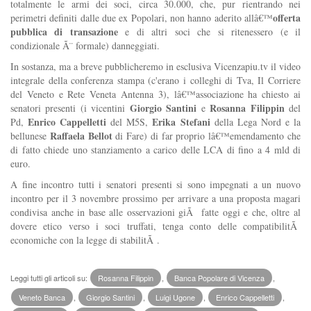
totalmente le armi dei soci, circa 30.000, che, pur rientrando nei
offerta
perimetri definiti dalle due ex Popolari, non hanno aderito allâ€™
pubblica di transazione
e di altri soci che si ritenessero (e il
condizionale Ã¨ formale) danneggiati.
In sostanza, ma a breve pubblicheremo in esclusiva Vicenzapiu.tv il video
integrale della conferenza stampa (c'erano i colleghi di Tva, Il Corriere
del Veneto e Rete Veneta Antenna 3), lâ€™associazione ha chiesto ai
Giorgio Santini
Rosanna Filippin
senatori presenti (i vicentini
e
del
Enrico Cappelletti
Erika Stefani
Pd,
del M5S,
della Lega Nord e
la
Raffaela Bellot
bellunese
di Fare) di far proprio lâ€™emendamento che
di fatto chiede uno stanziamento a carico delle LCA di fino a 4 mld di
euro.
A fine incontro tutti i senatori presenti si sono impegnati a un nuovo
incontro per il 3 novembre prossimo per arrivare a una proposta magari
condivisa anche in base alle osservazioni giÃ fatte oggi e che, oltre al
dovere etico verso i soci truffati, tenga conto delle compatibilitÃ
economiche con la legge di stabilitÃ .
Leggi tutti gli articoli su:
Rosanna Filippin
,
Banca Popolare di Vicenza
,
Veneto Banca
,
Giorgio Santini
,
Luigi Ugone
,
Enrico Cappelletti
,