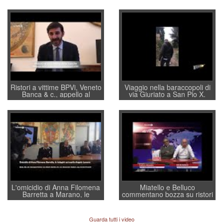
Ristori a vittime BPVi, Veneto
Viaggio nella baraccopoli di
Banca & c., appello al
via Giuriato a San Pio X.
sottosegretario Alessio
Vicenza ai Vicentini: “faremo
Villarosa: per mettere ordine
un regalo di Natale ai
convochi con Di Maio CNCU
residenti”
a supporto della cabina di
regia al Mef
L'omicidio di Anna Filomena
Miatello e Belluco
Barretta a Marano, le
commentano bozza su ristori
indagini dei carabinieri di
BPVi e Veneto Banca
Vicenza sul marito Angelo
Lavarra: più avvincenti di
Guarda tutti i video
quelle di... Barbara D'Urso