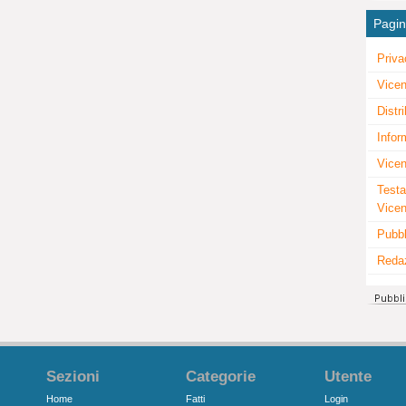
Pagi
Priva
Vicen
Distr
Infor
Vicen
Testa
Vice
Pubbl
Reda
Sezioni
Categorie
Utente
Home
Fatti
Login