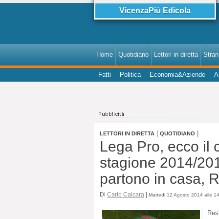
VicenzaPiù Edicola
Home
Quotidiano
Lettori in diretta
StranI
Fatti
Politica
Economia&Aziende
A
|
|
LETTORI IN DIRETTA
QUOTIDIANO
Lega Pro, ecco il 
stagione 2014/20
partono in casa, 
Di
Carlo Calcara
|
Martedi 12 Agosto 2014 alle 1
Resi