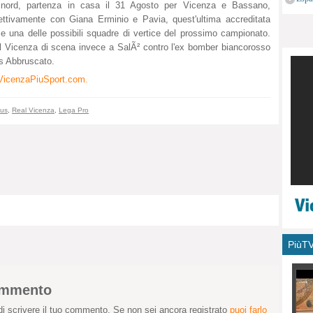
 nord, partenza in casa il 31 Agosto per Vicenza e Bassano,
monu
pettivamente con Giana Erminio e Pavia, quest'ultima accreditata
e una delle possibili squadre di vertice del prossimo campionato.
l Vicenza di scena invece a SalÃ² contro l'ex bomber biancorosso
s Abbruscato.
w.VicenzaPiuSport.com.
tus
,
Real Vicenza
,
Lega Pro
PiùT
commento
i scrivere il tuo commento. Se non sei ancora registrato
puoi farlo