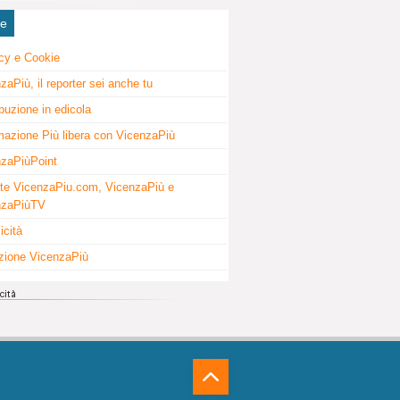
ne
cy e Cookie
zaPiù, il reporter sei anche tu
ibuzione in edicola
mazione Più libera con VicenzaPiù
zaPiùPoint
te VicenzaPiu.com, VicenzaPiù e
nzaPiùTV
icità
zione VicenzaPiù
⁁