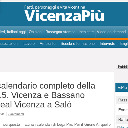
VicenzaPiù - Notizie, Inchieste, Analisi su Vicenza e provincia
eri, italiani oggi
Opinioni
Rassegna stampa
Inchieste
Video on demand
ssociazioni
Lavoro
Ambiente
Scuola e formazione
Interviste
Engl
calendario completo della
ViPiù
15. Vicenza e Bassano
Razza
Real Vicenza a Salò
Bocc
Ennes
per u
|
4:35
0 commenti
pedon
Berla
Raff
Comun
 noti questa mattina i calendari di Lega Pro. Per il Girone A, quello
E Zai
Campo
Espa