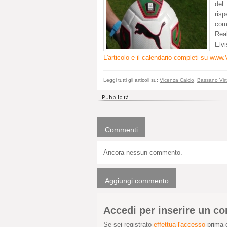
del
ris
com
Rea
Elvi
L'articolo e il calendario completi su ww
Leggi tutti gli articoli su:
Vicenza Calcio
,
Bassano Vir
Commenti
Ancora nessun commento.
Aggiungi commento
Accedi per inserire un 
Se sei registrato
effettua l'accesso
prima d