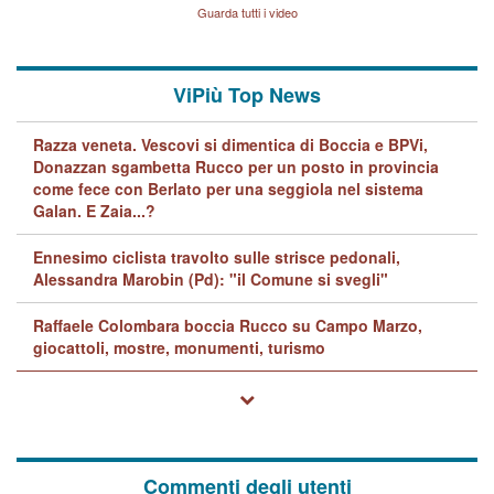
Lavarra: più avvincenti di
Guarda tutti i video
quelle di... Barbara D'Urso
ViPiù Top News
Razza veneta. Vescovi si dimentica di Boccia e BPVi,
Donazzan sgambetta Rucco per un posto in provincia
come fece con Berlato per una seggiola nel sistema
Galan. E Zaia...?
Ennesimo ciclista travolto sulle strisce pedonali,
Alessandra Marobin (Pd): "il Comune si svegli"
Raffaele Colombara boccia Rucco su Campo Marzo,
giocattoli, mostre, monumenti, turismo
Commenti degli utenti