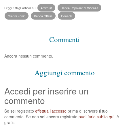
Leggi tutti gli articoli su:
Antitrust
,
Banca Popolare di Vicenza
,
Gianni Zonin
,
Banca d'Italia
,
Consob
Commenti
Ancora nessun commento.
Aggiungi commento
Accedi per inserire un
commento
Se sei registrato
effettua l'accesso
prima di scrivere il tuo
commento. Se non sei ancora registrato
puoi farlo subito qui
, è
gratis.