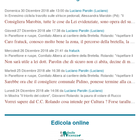
Domenica 30 Dicembre 2018 alle 13:00 da
Luciano Parolin (Luciano)
In Ennesimo ciclista travolto sulle strisce pedonali, Alessandra Marobin (Pd): "il
Comune si svegli"
Consigliera Marobin, tutte le cose da Lei evidenziate, sono opera del suo ex Assessore e compagno di Partito Antonio Marco Dalla Pozza Assessore alla "progettazione" di piste ciclabili e altre porcherie. A lui manderei il conto da saldare per incidenti e danni alle persone. E' ora che "finiamola." Avete perso rassegnatevi. qui IL SINDACO RUCCO NON C'ENTRA PER NIENTE. CAPITO!!!!!!!! Amen.
Giovedi 27 Dicembre 2018 alle 17:38 da
Luciano Parolin (Luciano)
In Panettone e ruspe, Comitato Albera al cantiere della Bretella. Rolando: "rispettare il
cronoprogramma"
Caro fratuck, conosco molto bene la zona, il percorso della bretella, la situazione dei cittadini, abito in Viale Trento. A partire dal 2003 ho partecipato al Comitato di Maddalene pro bretella, e a riunioni propositive per apportare modifiche al progetto. Numerose mie foto del territorio sono arrivate a Roma, altri miei interventi (non graditi dalla Sx) sono stati pubblicati dal GdV, assieme ad altri come Ciro Asproso, ora favorevole alla bretella. Ho partecipato alla raccolta firme per la chiusura della strada x 5 giorni eseguita dal Sindaco Hullwech per sforamento 180 Micro/g. Pertanto come impegno per la tematica sono apposto con la coscienza. Ora il Progetto è partito, fine! Voglio dire che la nuova Giunta "comunale" non c'entra più. L'opera sarà "malauguratamente" eseguita, ma non con il mio placet. Il Consigliere Comunale dovrebbe capire che la campagna elettorale è finita, con buona pace di tutti. Quello che invece dovrebbe interessare è la proprietà della strada, dall'uscita autostradale Ovest, sino alla Rotatoria dell'Albara, vi sono tre possessori: Autostrade SpA; La Provincia, il Comune. Come la mettiamo per il futuro ? I costi, da 50 sono saliti a 100 milioni di € come dire 20 milioni a KM (!) da non credere. Comunque si farà. Ma nessuno canti Vittoria, anzi meglio non farne un ulteriore fatto "partitico" per questioni elettorali o di seggio. Se mi manda la sua mail, sono disponibile ad inviare i documenti e le foto sopra descritte. Con ossequi, Luciano Parolin
Mercoledi 26 Dicembre 2018 alle 21:41 da
fratuck
In Panettone e ruspe, Comitato Albera al cantiere della Bretella. Rolando: "rispettare il
cronoprogramma"
Non sarà utile a lei dott. Parolin che di sicuro non ci abita, decine di migliaia di TIR, automobili e padroncini che passano quotidianamente per una strada appena rotabile, non è più possibile stendere i panni, attraversare la strada senza rischiare la morte, le case stanno crepando, i tempi sono cambiati e la bretella non passerà assolutamente per maddalene (ma cosa sta a dire?!), dia invece responsabilità a chi ha costruito tagliando la strada che doveva invece terminare a isola vicentina e non al moracchino lasciando Motta di Costabissara ancora in panne di traffico. I tempi sono cambiati dottore e se l'anagrafe della vita stagna nell'essere umano impressioni conservatrici, la società non le considera perchè va avanti, si industrializza e ha bisogno di infrastrutture e di sviluppo. Ultima considerazione, se è geloso di Rolando perchè vede in lui solo campagne politiche mentre si difendono i SOLI diritti dei cittadini, la preghiamo faccia considerazioni più appropriate. Saluti e complimenti per i suoi scritti.
Martedi 25 Dicembre 2018 alle 16:38 da
Luciano Parolin (Luciano)
In Panettone e ruspe, Comitato Albera al cantiere della Bretella. Rolando: "rispettare il
cronoprogramma"
Sarebbe ora che il consigliere comunale Pidino, ponesse termine alla campagna elettorale nel territorio del suo seggio Villaggio del Sole. La tiraca è iniziata, distruggerà 6 km di prateria ovest della città, ricca di fonti e sorgenti d'acqua. I cittadini di Maddalene non avranno più Pace la notte. Molta colpa per la costruzione di questa Strada è proprio del signor Rolando,dei suoi gazebo mobili e che vuol far passare questa opera VANDALICA come progetto "utile" a chi ? Non è cosa seria sig. Rolando!
Lunedi 24 Dicembre 2018 alle 14:06 da
Luciano Parolin (Luciano)
In Mostra "Il trionfo del colore", Giovanni Rolando: la paura di volare di Rucco
Vorrei sapere dal C.C. Rolando cosa intende per Cultura ? Forse tarallucci, vino e sagre, o spaghetti tricolori del PD ? Il continuo (s)parlare della mostra a Palazzo Chiericati caro consigliere DANNEGGIA FORTEMENTE l'immagine della città TUTTA e fa deviare i consensi che in RUSSIA (badi bene ex U.R.S.S.) sono ECCELLENTI. A livello artistico l'evento è di alta Valenza culturale, COMPITO di Tutta la Cittadinanza fare il possibile per propagandare l'iniziativa senza farne UN CASO PARTITICO come fa Lei da sempre. Meno Gazebo + Partecipazione! E così sia. Amen.
Edicola online