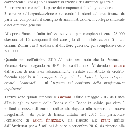
componenti il consiglio di amministrazione e del direttore generale;
2. carenze nei controlli da parte dei componenti il collegio sindacale;
3. carenze nell'organizzazione e nei controlli interni dell'area finanza da
parte dei componenti il consiglio di amministrazione, il collegio sindacale
e del direttore generale.
All'epoca Banca d'Italia inflisse sanzioni per complessivi euro 28.000
ciascuno ai 16 componenti del consiglio di amministrazione (tra cui
Gianni Zonin
), ai 3 sindaci e al direttore generale, per complessivi euro
560.000.
Quando poi nell'ottobre 2015 Ã¨ stato reso noto che la Procura di
Vicenza stava indagando su BPVi, Banca d'Italia si Ã¨ dovuta
difendere
dall'accusa di non aver adeguatamente vigilato sull'istituto di credito,
facendo appello a "
presupposti sbagliati
", "
malintesi
", "
interpretazioni
errate
", "
equivoci
", e al "
rispetto nei confronti della magistratura
inquirente
".
Tardive sono quindi sembrate le
sanzioni
inflitte a maggio 2017 da Banca
d'Italia agli ex vertici della Banca e alla Banca in solido, per oltre 3
milioni e mezzo di euro. Tardive sia rispetto alla scoperta di nuove
irregolaritÃ da parte di Banca d'Italia nel 2015 (in particolare
l'emissione di
azioni finanziate
), sia rispetto alle
multe
inflitte
Antitrust
dall'
per 4,5 milioni di euro a settembre 2016, sia rispetto alle