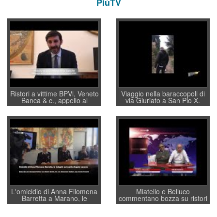
PiùTV
Ristori a vittime BPVi, Veneto
Viaggio nella baraccopoli di
Banca & c., appello al
via Giuriato a San Pio X.
sottosegretario Alessio
Vicenza ai Vicentini: “faremo
Villarosa: per mettere ordine
un regalo di Natale ai
convochi con Di Maio CNCU
residenti”
a supporto della cabina di
regia al Mef
L'omicidio di Anna Filomena
Miatello e Belluco
Barretta a Marano, le
commentano bozza su ristori
indagini dei carabinieri di
BPVi e Veneto Banca
Vicenza sul marito Angelo