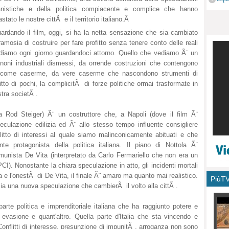
monu
anistiche e della politica compiacente e complice che hanno
stato le nostre cittÃ e il territorio italiano.Â
ardando il film, oggi, si ha la netta sensazione che sia cambiato
amosia di costruire per fare profitto senza tenere conto delle reali
 vediamo ogni giorno guardandoci attorno. Quello che vediamo Ã¨ un
nnoni industriali dismessi, da orrende costruzioni che contengono
zzi come caserme, da vere caserme che nascondono strumenti di
to di pochi, la complicitÃ di forze politiche ormai trasformate in
stra societÃ .
da Rod Steiger) Ã¨ un costruttore che, a Napoli (dove il film Ã¨
eculazione edilizia ed Ã¨ allo stesso tempo influente consigliere
itto di interessi al quale siamo malinconicamente abituati e che
e protagonista della politica italiana. Il piano di Nottola Ã¨
omunista De Vita (interpretato da Carlo Fermariello che non era un
CI). Nonostante la chiara speculazione in atto, gli incidenti mortali
ca e l'onestÃ di De Vita, il finale Ã¨ amaro ma quanto mai realistico.
PiùT
izia una nuova speculazione che cambierÃ il volto alla cittÃ .
rte politica e imprenditoriale italiana che ha raggiunto potere e
evasione e quant'altro. Quella parte d'Italia che sta vincendo e
Conflitti di interesse, presunzione di impunitÃ , arroganza non sono