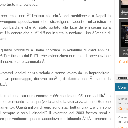
ne triste ma realistica.
Risto
Venet
non era e non Ã¨ limitata alle cittÃ del meridione e a Napoli in
appel
vvengono speculazioni che stravolgono l'assetto urbanistico e
Aless
mette
in Lombardia e che Ã¨ stato portato alla luce dalle indagini sulla
con 
suppo
ne. Un cancro che si Ã¨ diffuso in tutta la nazione. Uno â€œstile di
regia
anti.
uesto proposito Ã¨ bene ricordare un volantino di dieci anni fa,
L'omi
Filom
â€(1) e firmato dal PdCI, che evidenziava due casi di speculazione
Maran
carab
 e il nuovo teatro comunale.Â
Guarda
marit
più a
di...
lavoratori lasciati senza salario e senza lavoro da un imprenditore,
OGI. Un personaggio, diciamo cosÃ¬, di dubbia onestÃ tanto da
tta.Â
Comme
isultati: una struttura enorme e â€œinquietanteâ€, una viabilitÃ a
Domeni
 letteralmente, fa acqua (visto anche la vicinanza ai fiumi Retrone
In Enne
(Lucian
gamento). Quanti milioni di euro sono stati buttati via? E a chi sono
Alessan
Consi
 sempre e solo i cittadini? Il volantino del 2003 faceva nomi e
evide
Gioved
 per verificare quanto succedeva e il tribunale Ã¨ lÃ , enorme e
Asses
In Pane
(Lucian
Bretell
Caro 
Marco