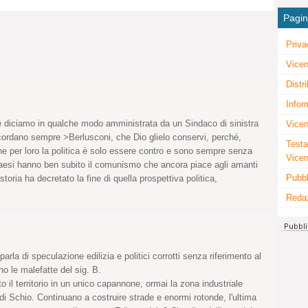
Pagi
Priva
Vicen
Distr
Infor
 diciamo in qualche modo amministrata da un Sindaco di sinistra
Vicen
 ricordano sempre >Berlusconi, che Dio glielo conservi, perché,
Testa
he per loro la politica è solo essere contro e sono sempre senza
Vice
 paesi hanno ben subito il comunismo che ancora piace agli amanti
Pubbl
storia ha decretato la fine di quella prospettiva politica,
Reda
arla di speculazione edilizia e politici corrotti senza riferimento al
o le malefatte del sig. B.
to il territorio in un unico capannone, ormai la zona industriale
i Schio. Continuano a costruire strade e enormi rotonde, l'ultima