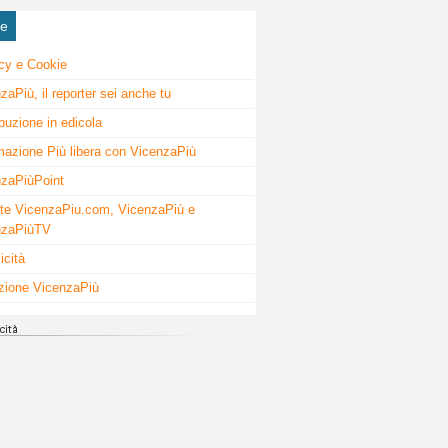
ne
cy e Cookie
zaPiù, il reporter sei anche tu
ibuzione in edicola
mazione Più libera con VicenzaPiù
zaPiùPoint
te VicenzaPiu.com, VicenzaPiù e
nzaPiùTV
icità
zione VicenzaPiù