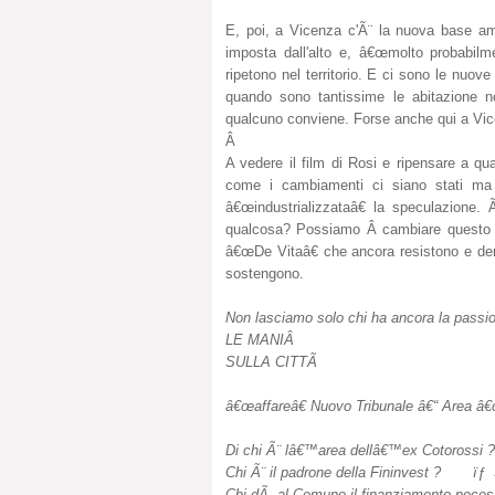
E, poi, a Vicenza c'Ã¨ la nuova base ame
imposta dall'alto e, â€œmolto probabilm
ripetono nel territorio. E ci sono le nuove
quando sono tantissime le abitazione no
qualcuno conviene. Forse anche qui a Vice
Â
A vedere il film di Rosi e ripensare a q
come i cambiamenti ci siano stati ma 
â€œindustrializzataâ€ la speculazione
qualcosa? Possiamo Â cambiare questo s
â€œDe Vitaâ€ che ancora resistono e denu
sostengono.
Non lasciamo solo chi ha ancora la passion
LE MANIÂ
SULLA CITTÃ
â€œaffareâ€ Nuovo Tribunale â€“ Area â€
Di chi Ã¨ lâ€™area dellâ€™ex Cotorossi ?
Chi Ã¨ il padrone della Fininvest ?
ïƒ 
Chi dÃ al Comune il finanziamento neces