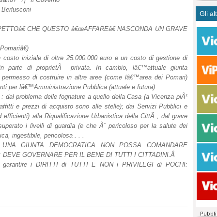
CASO
bisog
campa
o Berlusconi
Gli al
Meno 
Ultim
pace 
Amen
Rolan
inter
PETTOâ€ CHE QUESTO â€œAFFAREâ€ NASCONDA UN GRAVE
polit
dall'
dei c
Rotat
Pomariâ€)
n costo iniziale di oltre 25.000.000 euro e un costo di gestione di
consi
Autos
in parte di proprietÃ privata. In cambio, lâ€™attuale giunta
compl
Come 
l permesso di costruire in altre aree (come lâ€™area dei Pomari)
50 so
nti per lâ€™Amministrazione Pubblica (attuale e futura)
20 mi
l problema delle fognature a quello della Casa (a Vicenza piÃ¹
Comu
itti e prezzi di acquisto sono alle stelle); dai Servizi Pubblici e
Vitto
efficienti) alla Riqualificazione Urbanistica della CittÃ ; dal grave
fatto 
erato i livelli di guardia (e che Ã¨ pericoloso per la salute dei
seggi
ca, ingestibile, pericolosa . . .
dispo
 UNA GIUNTA DEMOCRATICA NON POSSA COMANDARE
sopra
 DEVE GOVERNARE PER IL BENE DI TUTTI I CITTADINI.Â
rantire i DIRITTI di TUTTI E NON i PRIVILEGI di POCHI:
Paro