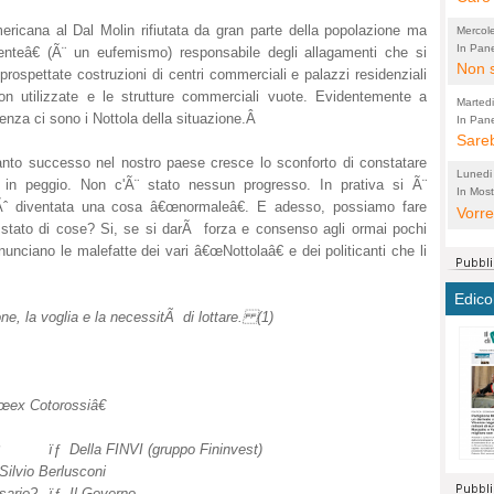
perco
"prog
ricana al Dal Molin rifiutata da gran parte della popolazione ma
Mercol
cittad
porch
In Pane
enteâ€ (Ã¨ un eufemismo) responsabile degli allagamenti che si
Bretell
Non s
2003 
per i
 prospettate costruzioni di centri commerciali e palazzi residenziali
sicur
Madda
che "
n utilizzate e le strutture commerciali vuote. Evidentemente a
Marted
autom
propo
nza ci sono i Nottola della situazione.Â
qui 
In Pane
(Lucian
Bretell
Sareb
quot
proge
PER 
uanto successo nel nostro paese cresce lo sconforto di constatare
Pidin
rotab
sono 
Lunedi
in peggio. Non c'Ã¨ stato nessun progresso. In prativa si Ã¨
elett
panni
(non 
In Most
(Lucian
. Ãˆ diventata una cosa â€œnormaleâ€. E adesso, possiamo fare
di vola
Vorre
Villa
la mo
dal G
tato di cose? Si, se si darÃ forza e consenso agli ormai pochi
inten
distr
sono 
Aspro
nciano le malefatte dei vari â€œNottolaâ€ e dei politicanti che li
e sag
città,
asso
parte
conti
citta
a dir
chius
Edico
Chier
Pace 
costr
Sind
e, la voglia e la necessitÃ di lottare. (1)
FORT
costr
invec
Micro
TUTTA
signo
morac
temat
RUSS
vuol
ancor
Ora i
œex Cotorossiâ€
ECCEL
come 
cambi
la nu
alta 
seria
stagn
L'ope
ïƒ Della FINVI (gruppo Fininvest)
Citta
conse
ma no
Silvio Berlusconi
propa
perch
Comu
sario?
ïƒ Il Governo