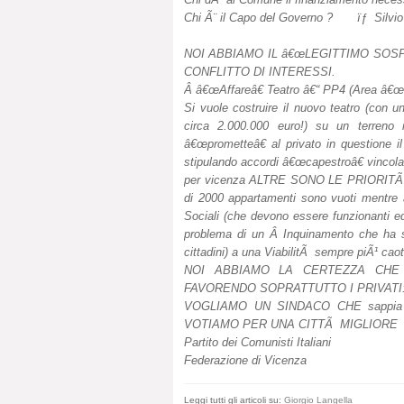
Chi Ã¨ il Capo del Governo ?
ïƒ Silvi
NOI ABBIAMO IL â€œLEGITTIMO SOS
CONFLITTO DI INTERESSI.
Â â€œAffareâ€ Teatro â€“ PP4 (Area â€œ
Si vuole costruire il nuovo teatro (con u
circa 2.000.000 euro!) su un terreno 
â€œprometteâ€ al privato in questione i
stipulando accordi â€œcapestroâ€ vincola
per vicenza ALTRE SONO LE PRIORITÃ : da
di 2000 appartamenti sono vuoti mentre aff
Sociali (che devono essere funzionanti ed 
problema di un Â Inquinamento che ha sup
cittadini) a una ViabilitÃ sempre piÃ¹ caoti
NOI ABBIAMO LA CERTEZZA CHE
FAVORENDO SOPRATTUTTO I PRIVATI:
VOGLIAMO UN SINDACO CHE sappia ga
VOTIAMO PER UNA CITTÃ MIGLIORE
Partito dei Comunisti Italiani
Federazione di Vicenza
Leggi tutti gli articoli su:
Giorgio Langella