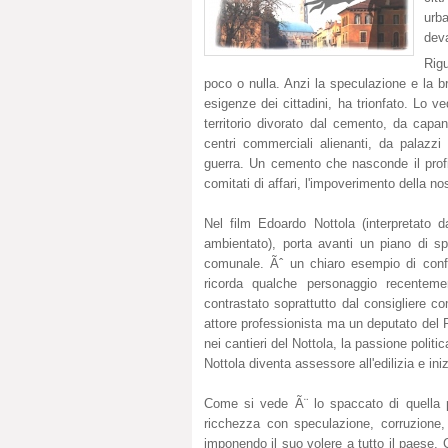
urb
deva
Rigu
poco o nulla. Anzi la speculazione e la br
esigenze dei cittadini, ha trionfato. Lo
territorio divorato dal cemento, da capa
centri commerciali alienanti, da pala
guerra. Un cemento che nasconde il profit
comitati di affari, l'impoverimento della no
Nel film Edoardo Nottola (interpretato 
ambientato), porta avanti un piano di sp
comunale. Ãˆ un chiaro esempio di confl
ricorda qualche personaggio recentement
contrastato soprattutto dal consigliere c
attore professionista ma un deputato del P
nei cantieri del Nottola, la passione politi
Nottola diventa assessore all'edilizia e in
Come si vede Ã¨ lo spaccato di quella pa
ricchezza con speculazione, corruzione, 
imponendo il suo volere a tutto il paese. 