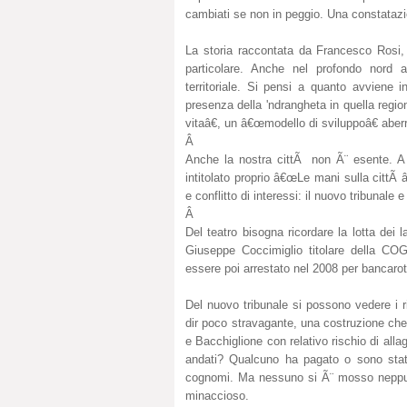
cambiati se non in peggio. Una constatazio
La storia raccontata da Francesco Rosi, 
particolare. Anche nel profondo nord a
territoriale. Si pensi a quanto avviene 
presenza della 'ndrangheta in quella regio
vitaâ€, un â€œmodello di sviluppoâ€ aberr
Â
Anche la nostra cittÃ non Ã¨ esente. A q
intitolato proprio â€œLe mani sulla cittÃ 
e conflitto di interessi: il nuovo tribunale
Â
Del teatro bisogna ricordare la lotta dei 
Giuseppe Coccimiglio titolare della C
essere poi arrestato nel 2008 per bancaro
Del nuovo tribunale si possono vedere i r
dir poco stravagante, una costruzione che,
e Bacchiglione con relativo rischio di alla
andati? Qualcuno ha pagato o sono stati
cognomi. Ma nessuno si Ã¨ mosso neppure
minaccioso.