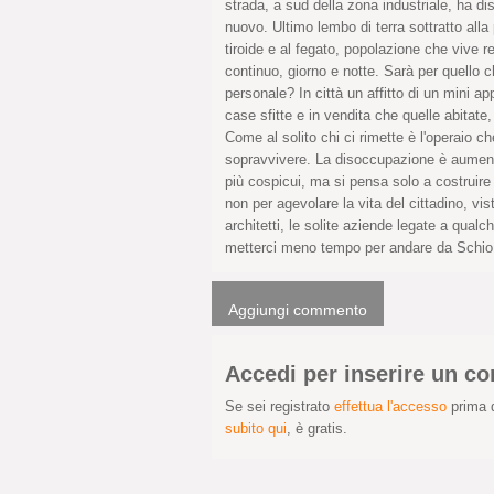
strada, a sud della zona industriale, ha di
nuovo. Ultimo lembo di terra sottratto all
tiroide e al fegato, popolazione che vive r
continuo, giorno e notte. Sarà per quello
personale? In città un affitto di un mini ap
case sfitte e in vendita che quelle abitate
Come al solito chi ci rimette è l'operaio 
sopravvivere. La disoccupazione è aument
più cospicui, ma si pensa solo a costruir
non per agevolare la vita del cittadino, vis
architetti, le solite aziende legate a qualch
metterci meno tempo per andare da Schio a
Aggiungi commento
Accedi per inserire un 
Se sei registrato
effettua l'accesso
prima d
subito qui
, è gratis.