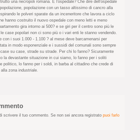
strutto una necropoli romana. E l'ospedale? Che dire dell'ospedale
a popolazione, popolazione con un tasso altissimo di cancro alla
espirando le polveri sparate da un inceneritore che lavora a ciclo
 che hanno costruito il nuovo ospedale con meno letti e meno
partamento gira intorno ai 500? e se giri per il centro sono più le
, le case popolari non ci sono più o i vari enti le stanno vendendo.
che con i suoi 1.000 - 1.100 ? al mese deve barcamenarsi per
ata in modo esponenziale e i sussidi del comunali sono sempre
e case su case, strade su strade. Per chi lo fanno? Sicuramente
to la devastante situazione in cui siamo, lo fanno per i soliti
e politico, lo fanno per i soldi, in barba al cittadino che crede di
lla zona industriale.
commento
i scrivere il tuo commento. Se non sei ancora registrato
puoi farlo