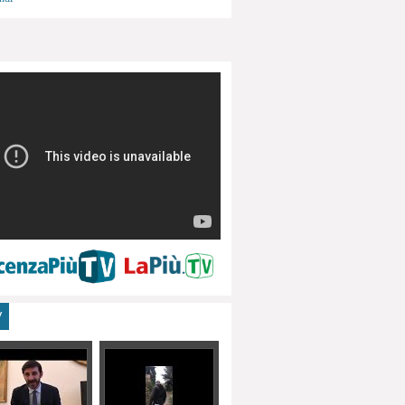
menti, turismo
V