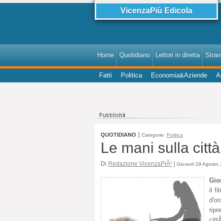
VicenzaPiù Edicola
Home
Quotidiano
Lettori in diretta
StranI
Fatti
Politica
Economia&Aziende
A
|
QUOTIDIANO
Categorie:
Politica
Le mani sulla citt
Di
Redazione VicenzaPiÃ¹
|
Giovedi 29 Agosto 
Gio
il f
d'o
rip
citt