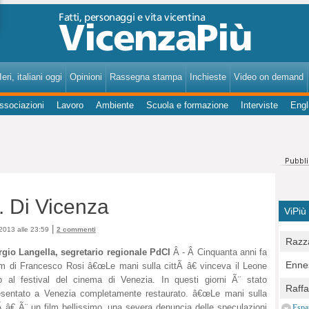
VicenzaPiù - Notizie, Inchieste, Analisi su Vicenza e provincia
eri, italiani oggi
Opinioni
Rassegna stampa
Inchieste
Video on demand
ssociazioni
Lavoro
Ambiente
Scuola e formazione
Interviste
Engl
à. Di Vicenza
ViPiù
|
2013 alle 23:59
2 commenti
Razza
rgio Langella, segretario regionale PdCI
Â - Â Cinquanta anni fa
Bocc
Ennes
ilm di Francesco Rosi â€œLe mani sulla cittÃ â€ vinceva il Leone
per u
pedon
ro al festival del cinema di Venezia. In questi giorni Ã¨ stato
Berla
Raff
resentato a Venezia completamente restaurato. â€œLe mani sulla
Comun
E Zai
Campo
Ã â€ Ã¨ un film bellissimo, una severa denuncia delle speculazioni
Espa