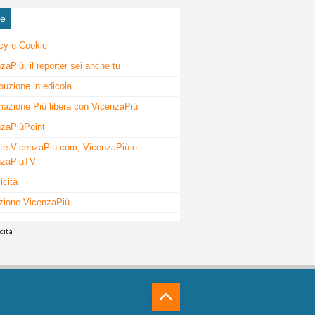
ne
cy e Cookie
zaPiù, il reporter sei anche tu
ibuzione in edicola
mazione Più libera con VicenzaPiù
zaPiùPoint
te VicenzaPiu.com, VicenzaPiù e
nzaPiùTV
icità
zione VicenzaPiù
⁁