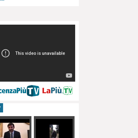
menti, turismo
V