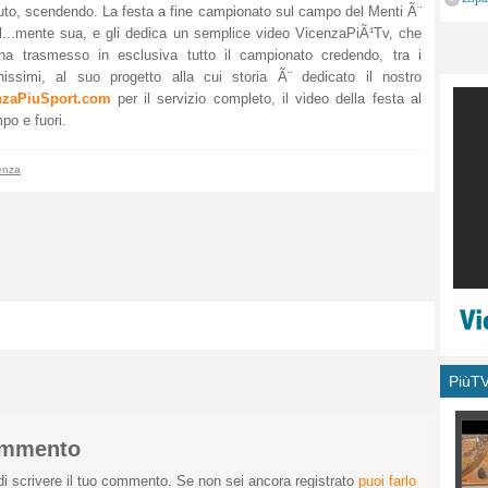
uto, scendendo. La festa a fine campionato sul campo del Menti Ã¨
monu
l...mente sua, e gli dedica un semplice video VicenzaPiÃ¹Tv, che
ha trasmesso in esclusiva tutto il campionato credendo, tra i
hissimi, al suo progetto alla cui storia Ã¨ dedicato il nostro
nzaPiuSport.com
per il servizio completo, il video della festa al
po e fuori.
enza
PiùT
commento
i scrivere il tuo commento. Se non sei ancora registrato
puoi farlo