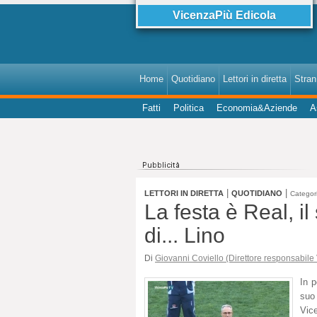
VicenzaPiù Edicola
Home
Quotidiano
Lettori in diretta
StranI
Fatti
Politica
Economia&Aziende
A
|
|
LETTORI IN DIRETTA
QUOTIDIANO
Categor
La festa è Real, 
di... Lino
Di
Giovanni Coviello (Direttore responsabile
In p
suo 
Vic