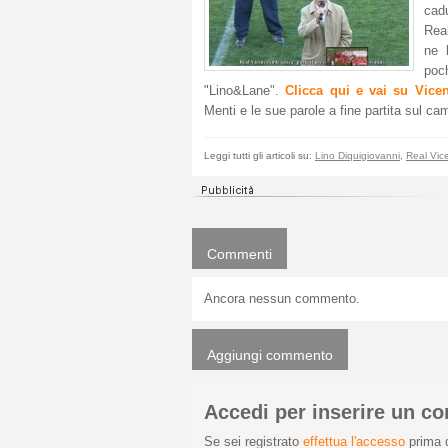
cad
Rea
ne 
poc
"Lino&Lane".
Clicca qui e vai su Vice
Menti e le sue parole a fine partita sul cam
Leggi tutti gli articoli su:
Lino Diquigiovanni
,
Real Vic
Commenti
Ancora nessun commento.
Aggiungi commento
Accedi per inserire un 
Se sei registrato
effettua l'accesso
prima d