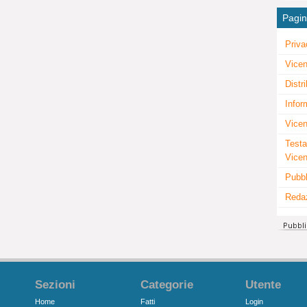
Pagi
Priva
Vicen
Distr
Infor
Vicen
Testa
Vice
Pubbl
Reda
Sezioni
Categorie
Utente
Home
Fatti
Login