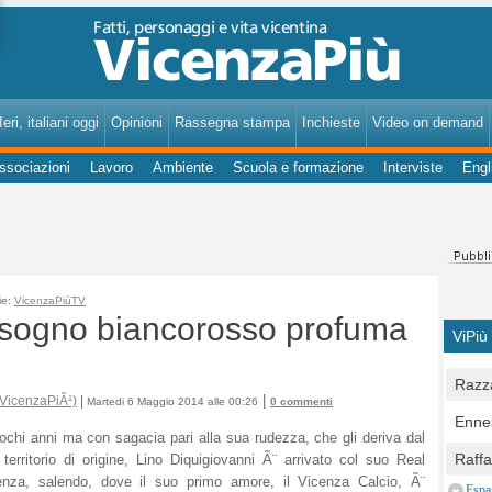
VicenzaPiù - Notizie, Inchieste, Analisi su Vicenza e provincia
eri, italiani oggi
Opinioni
Rassegna stampa
Inchieste
Video on demand
ssociazioni
Lavoro
Ambiente
Scuola e formazione
Interviste
Engl
ie:
VicenzaPiùTV
il sogno biancorosso profuma
ViPiù
Razza
|
 VicenzaPiÃ¹)
|
Martedi 6 Maggio 2014 alle 00:26
0 commenti
Bocc
Ennes
per u
ochi anni ma con sagacia pari alla sua rudezza, che gli deriva dal
pedon
Berla
Raff
territorio di origine, Lino Diquigiovanni Ã¨ arrivato col suo Real
Comun
E Zai
enza, salendo, dove il suo primo amore, il Vicenza Calcio, Ã¨
Campo
Espa