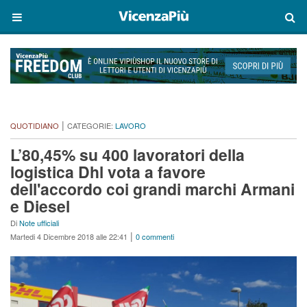
|
QUOTIDIANO
CATEGORIE:
LAVORO
L’80,45% su 400 lavoratori della
logistica Dhl vota a favore
dell'accordo coi grandi marchi Armani
e Diesel
Di
Note ufficiali
|
Martedi 4 Dicembre 2018 alle 22:41
0 commenti