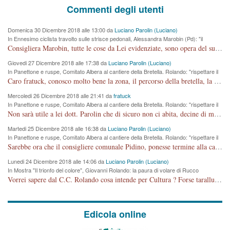
Commenti degli utenti
Domenica 30 Dicembre 2018 alle 13:00 da
Luciano Parolin (Luciano)
In Ennesimo ciclista travolto sulle strisce pedonali, Alessandra Marobin (Pd): "il
Comune si svegli"
Consigliera Marobin, tutte le cose da Lei evidenziate, sono opera del suo ex Assessore e compagno di Partito Antonio Marco Dalla Pozza Assessore alla "progettazione" di piste ciclabili e altre porcherie. A lui manderei il conto da saldare per incidenti e danni alle persone. E' ora che "finiamola." Avete perso rassegnatevi. qui IL SINDACO RUCCO NON C'ENTRA PER NIENTE. CAPITO!!!!!!!! Amen.
Giovedi 27 Dicembre 2018 alle 17:38 da
Luciano Parolin (Luciano)
In Panettone e ruspe, Comitato Albera al cantiere della Bretella. Rolando: "rispettare il
cronoprogramma"
Caro fratuck, conosco molto bene la zona, il percorso della bretella, la situazione dei cittadini, abito in Viale Trento. A partire dal 2003 ho partecipato al Comitato di Maddalene pro bretella, e a riunioni propositive per apportare modifiche al progetto. Numerose mie foto del territorio sono arrivate a Roma, altri miei interventi (non graditi dalla Sx) sono stati pubblicati dal GdV, assieme ad altri come Ciro Asproso, ora favorevole alla bretella. Ho partecipato alla raccolta firme per la chiusura della strada x 5 giorni eseguita dal Sindaco Hullwech per sforamento 180 Micro/g. Pertanto come impegno per la tematica sono apposto con la coscienza. Ora il Progetto è partito, fine! Voglio dire che la nuova Giunta "comunale" non c'entra più. L'opera sarà "malauguratamente" eseguita, ma non con il mio placet. Il Consigliere Comunale dovrebbe capire che la campagna elettorale è finita, con buona pace di tutti. Quello che invece dovrebbe interessare è la proprietà della strada, dall'uscita autostradale Ovest, sino alla Rotatoria dell'Albara, vi sono tre possessori: Autostrade SpA; La Provincia, il Comune. Come la mettiamo per il futuro ? I costi, da 50 sono saliti a 100 milioni di € come dire 20 milioni a KM (!) da non credere. Comunque si farà. Ma nessuno canti Vittoria, anzi meglio non farne un ulteriore fatto "partitico" per questioni elettorali o di seggio. Se mi manda la sua mail, sono disponibile ad inviare i documenti e le foto sopra descritte. Con ossequi, Luciano Parolin
Mercoledi 26 Dicembre 2018 alle 21:41 da
fratuck
In Panettone e ruspe, Comitato Albera al cantiere della Bretella. Rolando: "rispettare il
cronoprogramma"
Non sarà utile a lei dott. Parolin che di sicuro non ci abita, decine di migliaia di TIR, automobili e padroncini che passano quotidianamente per una strada appena rotabile, non è più possibile stendere i panni, attraversare la strada senza rischiare la morte, le case stanno crepando, i tempi sono cambiati e la bretella non passerà assolutamente per maddalene (ma cosa sta a dire?!), dia invece responsabilità a chi ha costruito tagliando la strada che doveva invece terminare a isola vicentina e non al moracchino lasciando Motta di Costabissara ancora in panne di traffico. I tempi sono cambiati dottore e se l'anagrafe della vita stagna nell'essere umano impressioni conservatrici, la società non le considera perchè va avanti, si industrializza e ha bisogno di infrastrutture e di sviluppo. Ultima considerazione, se è geloso di Rolando perchè vede in lui solo campagne politiche mentre si difendono i SOLI diritti dei cittadini, la preghiamo faccia considerazioni più appropriate. Saluti e complimenti per i suoi scritti.
Martedi 25 Dicembre 2018 alle 16:38 da
Luciano Parolin (Luciano)
In Panettone e ruspe, Comitato Albera al cantiere della Bretella. Rolando: "rispettare il
cronoprogramma"
Sarebbe ora che il consigliere comunale Pidino, ponesse termine alla campagna elettorale nel territorio del suo seggio Villaggio del Sole. La tiraca è iniziata, distruggerà 6 km di prateria ovest della città, ricca di fonti e sorgenti d'acqua. I cittadini di Maddalene non avranno più Pace la notte. Molta colpa per la costruzione di questa Strada è proprio del signor Rolando,dei suoi gazebo mobili e che vuol far passare questa opera VANDALICA come progetto "utile" a chi ? Non è cosa seria sig. Rolando!
Lunedi 24 Dicembre 2018 alle 14:06 da
Luciano Parolin (Luciano)
In Mostra "Il trionfo del colore", Giovanni Rolando: la paura di volare di Rucco
Vorrei sapere dal C.C. Rolando cosa intende per Cultura ? Forse tarallucci, vino e sagre, o spaghetti tricolori del PD ? Il continuo (s)parlare della mostra a Palazzo Chiericati caro consigliere DANNEGGIA FORTEMENTE l'immagine della città TUTTA e fa deviare i consensi che in RUSSIA (badi bene ex U.R.S.S.) sono ECCELLENTI. A livello artistico l'evento è di alta Valenza culturale, COMPITO di Tutta la Cittadinanza fare il possibile per propagandare l'iniziativa senza farne UN CASO PARTITICO come fa Lei da sempre. Meno Gazebo + Partecipazione! E così sia. Amen.
Edicola online