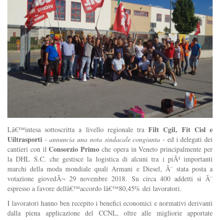
Filt Cgil, Fit Cisl e
Lâ€™intesa sottoscritta a livello regionale tra
Uiltrasporti
-
annuncia una nota sindacale congiunta
- ed i delegati dei
Consorzio Primo
cantieri con il
che opera in Veneto principalmente per
la DHL S.C. che gestisce la logistica di alcuni tra i piÃ¹ importanti
marchi della moda mondiale quali Armani e Diesel, Ã¨ stata posta a
votazione giovedÃ¬ 29 novembre 2018. Su circa 400 addetti si Ã¨
espresso a favore dellâ€™accordo lâ€™80,45% dei lavoratori.
I lavoratori hanno ben recepito i benefici economici e normativi derivanti
dalla piena applicazione del CCNL, oltre alle migliorie apportate