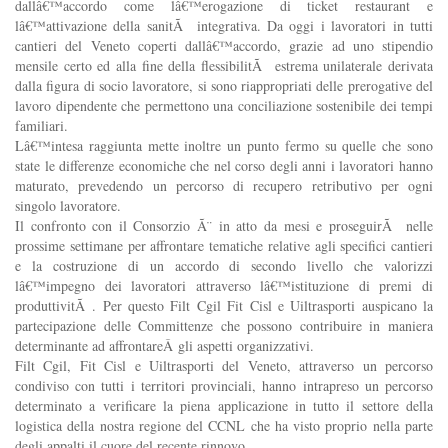
dallâ€™accordo come lâ€™erogazione di ticket restaurant e
lâ€™attivazione della sanitÃ integrativa. Da oggi i lavoratori in tutti
cantieri del Veneto coperti dallâ€™accordo, grazie ad uno stipendio
mensile certo ed alla fine della flessibilitÃ estrema unilaterale derivata
dalla figura di socio lavoratore, si sono riappropriati delle prerogative del
lavoro dipendente che permettono una conciliazione sostenibile dei tempi
familiari.
Lâ€™intesa raggiunta mette inoltre un punto fermo su quelle che sono
state le differenze economiche che nel corso degli anni i lavoratori hanno
maturato, prevedendo un percorso di recupero retributivo per ogni
singolo lavoratore.
Il confronto con il Consorzio Ã¨ in atto da mesi e proseguirÃ nelle
prossime settimane per affrontare tematiche relative agli specifici cantieri
e la costruzione di un accordo di secondo livello che valorizzi
lâ€™impegno dei lavoratori attraverso lâ€™istituzione di premi di
produttivitÃ . Per questo Filt Cgil Fit Cisl e Uiltrasporti auspicano la
partecipazione delle Committenze che possono contribuire in maniera
determinante ad affrontareÂ
gli aspetti organizzativi.
Filt Cgil, Fit Cisl e Uiltrasporti del Veneto, attraverso un percorso
condiviso con tutti i territori provinciali, hanno intrapreso un percorso
determinato a verificare la piena applicazione in tutto il settore della
logistica della nostra regione del CCNL che ha visto proprio nella parte
degli appalti il cuore del recente rinnovo.