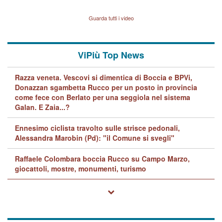
indagini dei carabinieri di
BPVi e Veneto Banca
Vicenza sul marito Angelo
Lavarra: più avvincenti di
Guarda tutti i video
quelle di... Barbara D'Urso
ViPiù Top News
Razza veneta. Vescovi si dimentica di Boccia e BPVi,
Donazzan sgambetta Rucco per un posto in provincia
come fece con Berlato per una seggiola nel sistema
Galan. E Zaia...?
Ennesimo ciclista travolto sulle strisce pedonali,
Alessandra Marobin (Pd): "il Comune si svegli"
Raffaele Colombara boccia Rucco su Campo Marzo,
giocattoli, mostre, monumenti, turismo