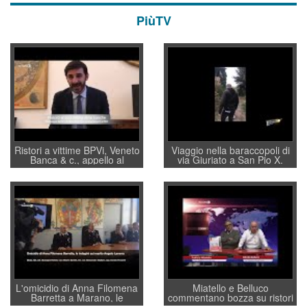
PiùTV
Ristori a vittime BPVi, Veneto
Viaggio nella baraccopoli di
Banca & c., appello al
via Giuriato a San Pio X.
sottosegretario Alessio
Vicenza ai Vicentini: “faremo
Villarosa: per mettere ordine
un regalo di Natale ai
convochi con Di Maio CNCU
residenti”
a supporto della cabina di
regia al Mef
L'omicidio di Anna Filomena
Miatello e Belluco
Barretta a Marano, le
commentano bozza su ristori