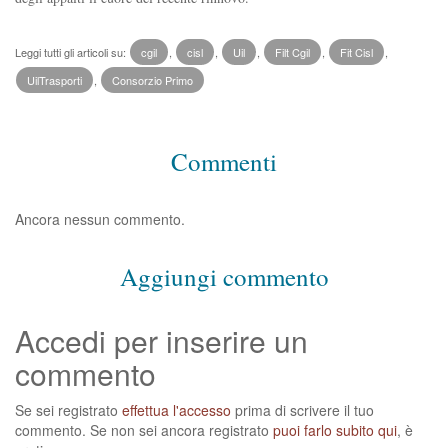
Leggi tutti gli articoli su:
cgil
,
cisl
,
Uil
,
Filt Cgil
,
Fit Cisl
,
UilTrasporti
,
Consorzio Primo
Commenti
Ancora nessun commento.
Aggiungi commento
Accedi per inserire un
commento
Se sei registrato
effettua l'accesso
prima di scrivere il tuo
commento. Se non sei ancora registrato
puoi farlo subito qui
, è