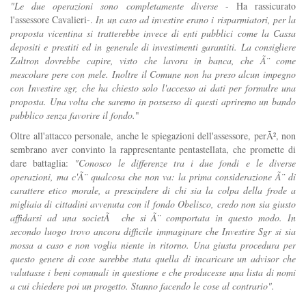
"Le due operazioni sono completamente diverse
- Ha rassicurato
l'assessore Cavalieri-.
In un caso ad investire erano i risparmiatori, per la
proposta vicentina si tratterebbe invece di enti pubblici come la Cassa
depositi e prestiti ed in generale di investimenti garantiti. La consigliere
Zaltron dovrebbe capire, visto che lavora in banca, che Ã¨ come
mescolare pere con mele. Inoltre il Comune non ha preso alcun impegno
con Investire sgr, che ha chiesto solo l'accesso ai dati per formulre una
proposta. Una volta che saremo in possesso di questi apriremo un bando
pubblico senza favorire il fondo.
"
Oltre all'attacco personale, anche le spiegazioni dell'assessore, perÃ², non
sembrano aver convinto la rappresentante pentastellata, che promette di
dare battaglia:
"Conosco le differenze tra i due fondi e le diverse
operazioni, ma c'Ã¨ qualcosa che non va: la prima considerazione Ã¨ di
carattere etico morale, a prescindere di chi sia la colpa della frode a
migliaia di cittadini avvenuta con il fondo Obelisco, credo non sia giusto
affidarsi ad una societÃ che si Ã¨ comportata in questo modo. In
secondo luogo trovo ancora difficile immaginare che Investire Sgr si sia
mossa a caso e non voglia niente in ritorno. Una giusta procedura per
questo genere di cose sarebbe stata quella di incaricare un advisor che
valutasse i beni comunali in questione e che producesse una lista di nomi
a cui chiedere poi un progetto. Stanno facendo le cose al contrario".