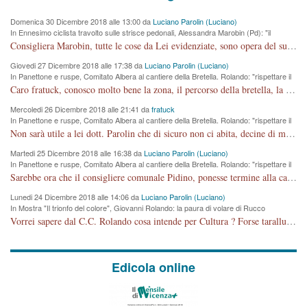
Domenica 30 Dicembre 2018 alle 13:00 da
Luciano Parolin (Luciano)
In Ennesimo ciclista travolto sulle strisce pedonali, Alessandra Marobin (Pd): "il
Comune si svegli"
Consigliera Marobin, tutte le cose da Lei evidenziate, sono opera del suo ex Assessore e compagno di Partito Antonio Marco Dalla Pozza Assessore alla "progettazione" di piste ciclabili e altre porcherie. A lui manderei il conto da saldare per incidenti e danni alle persone. E' ora che "finiamola." Avete perso rassegnatevi. qui IL SINDACO RUCCO NON C'ENTRA PER NIENTE. CAPITO!!!!!!!! Amen.
Giovedi 27 Dicembre 2018 alle 17:38 da
Luciano Parolin (Luciano)
In Panettone e ruspe, Comitato Albera al cantiere della Bretella. Rolando: "rispettare il
cronoprogramma"
Caro fratuck, conosco molto bene la zona, il percorso della bretella, la situazione dei cittadini, abito in Viale Trento. A partire dal 2003 ho partecipato al Comitato di Maddalene pro bretella, e a riunioni propositive per apportare modifiche al progetto. Numerose mie foto del territorio sono arrivate a Roma, altri miei interventi (non graditi dalla Sx) sono stati pubblicati dal GdV, assieme ad altri come Ciro Asproso, ora favorevole alla bretella. Ho partecipato alla raccolta firme per la chiusura della strada x 5 giorni eseguita dal Sindaco Hullwech per sforamento 180 Micro/g. Pertanto come impegno per la tematica sono apposto con la coscienza. Ora il Progetto è partito, fine! Voglio dire che la nuova Giunta "comunale" non c'entra più. L'opera sarà "malauguratamente" eseguita, ma non con il mio placet. Il Consigliere Comunale dovrebbe capire che la campagna elettorale è finita, con buona pace di tutti. Quello che invece dovrebbe interessare è la proprietà della strada, dall'uscita autostradale Ovest, sino alla Rotatoria dell'Albara, vi sono tre possessori: Autostrade SpA; La Provincia, il Comune. Come la mettiamo per il futuro ? I costi, da 50 sono saliti a 100 milioni di € come dire 20 milioni a KM (!) da non credere. Comunque si farà. Ma nessuno canti Vittoria, anzi meglio non farne un ulteriore fatto "partitico" per questioni elettorali o di seggio. Se mi manda la sua mail, sono disponibile ad inviare i documenti e le foto sopra descritte. Con ossequi, Luciano Parolin
Mercoledi 26 Dicembre 2018 alle 21:41 da
fratuck
In Panettone e ruspe, Comitato Albera al cantiere della Bretella. Rolando: "rispettare il
cronoprogramma"
Non sarà utile a lei dott. Parolin che di sicuro non ci abita, decine di migliaia di TIR, automobili e padroncini che passano quotidianamente per una strada appena rotabile, non è più possibile stendere i panni, attraversare la strada senza rischiare la morte, le case stanno crepando, i tempi sono cambiati e la bretella non passerà assolutamente per maddalene (ma cosa sta a dire?!), dia invece responsabilità a chi ha costruito tagliando la strada che doveva invece terminare a isola vicentina e non al moracchino lasciando Motta di Costabissara ancora in panne di traffico. I tempi sono cambiati dottore e se l'anagrafe della vita stagna nell'essere umano impressioni conservatrici, la società non le considera perchè va avanti, si industrializza e ha bisogno di infrastrutture e di sviluppo. Ultima considerazione, se è geloso di Rolando perchè vede in lui solo campagne politiche mentre si difendono i SOLI diritti dei cittadini, la preghiamo faccia considerazioni più appropriate. Saluti e complimenti per i suoi scritti.
Martedi 25 Dicembre 2018 alle 16:38 da
Luciano Parolin (Luciano)
In Panettone e ruspe, Comitato Albera al cantiere della Bretella. Rolando: "rispettare il
cronoprogramma"
Sarebbe ora che il consigliere comunale Pidino, ponesse termine alla campagna elettorale nel territorio del suo seggio Villaggio del Sole. La tiraca è iniziata, distruggerà 6 km di prateria ovest della città, ricca di fonti e sorgenti d'acqua. I cittadini di Maddalene non avranno più Pace la notte. Molta colpa per la costruzione di questa Strada è proprio del signor Rolando,dei suoi gazebo mobili e che vuol far passare questa opera VANDALICA come progetto "utile" a chi ? Non è cosa seria sig. Rolando!
Lunedi 24 Dicembre 2018 alle 14:06 da
Luciano Parolin (Luciano)
In Mostra "Il trionfo del colore", Giovanni Rolando: la paura di volare di Rucco
Vorrei sapere dal C.C. Rolando cosa intende per Cultura ? Forse tarallucci, vino e sagre, o spaghetti tricolori del PD ? Il continuo (s)parlare della mostra a Palazzo Chiericati caro consigliere DANNEGGIA FORTEMENTE l'immagine della città TUTTA e fa deviare i consensi che in RUSSIA (badi bene ex U.R.S.S.) sono ECCELLENTI. A livello artistico l'evento è di alta Valenza culturale, COMPITO di Tutta la Cittadinanza fare il possibile per propagandare l'iniziativa senza farne UN CASO PARTITICO come fa Lei da sempre. Meno Gazebo + Partecipazione! E così sia. Amen.
Edicola online