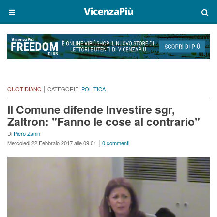
|
QUOTIDIANO
CATEGORIE:
POLITICA
Il Comune difende Investire sgr,
Zaltron: "Fanno le cose al contrario"
Di
Piero Zanin
|
Mercoledi 22 Febbraio 2017 alle 09:01
0 commenti