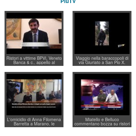
PiùTV
Ristori a vittime BPVi, Veneto
Viaggio nella baraccopoli di
Banca & c., appello al
via Giuriato a San Pio X.
sottosegretario Alessio
Vicenza ai Vicentini: “faremo
Villarosa: per mettere ordine
un regalo di Natale ai
convochi con Di Maio CNCU
residenti”
a supporto della cabina di
regia al Mef
L'omicidio di Anna Filomena
Miatello e Belluco
Barretta a Marano, le
commentano bozza su ristori
indagini dei carabinieri di
BPVi e Veneto Banca
Vicenza sul marito Angelo