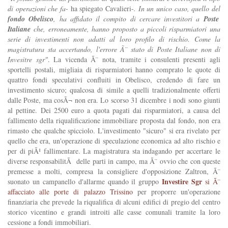
di operazioni che fa-
ha spiegato Cavalieri-
. In un unico caso, quello del
fondo Obelisco
, ha affidato il compito di cercare investitori a
Poste
Italiane
che, erroneamente, hanno proposto a piccoli risparmiatori una
serie di investimenti non adatti al loro profilo di rischio. Come la
magistratura sta accertando, l'errore Ã¨ stato di Poste Italiane non di
Invesitre sgr"
. La vicenda Ã¨ nota, tramite i consulenti presenti agli
sportelli postali, migliaia di risparmiatori hanno comprato le quote di
quattro fondi speculativi confluiti in Obelisco, credendo di fare un
investimento sicuro; qualcosa di simile a quelli tradizionalmente offerti
dalle Poste, ma cosÃ¬ non era. Lo scorso 31 dicembre i nodi sono giunti
al pettine. Dei 2500 euro a quota pagati dai risparmiatori, a causa del
fallimento della riqualificazione immobiliare proposta dal fondo, non era
rimasto che qualche spicciolo. L'investimento "sicuro" si era rivelato per
quello che era, un'operazione di speculazione economica ad alto rischio e
per di piÃ¹ fallimentare. La magistratura sta indagando per accertare le
diverse responsabilitÃ delle parti in campo, ma Ã¨ ovvio che con queste
premesse a molti, compresa la consigliere d'opposizione Zaltron, Ã¨
Investire Sgr
suonato un campanello d'allarme quando il gruppo
si Ã¨
affacciato alle porte di palazzo Trissino
per proporre un'operazione
finanziaria che prevede la riqualifica di alcuni edifici di pregio del centro
storico vicentino e grandi introiti alle casse comunali tramite la loro
cessione a fondi immobiliari.