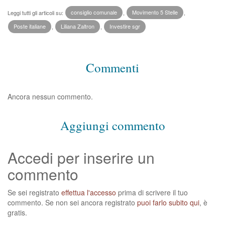
Leggi tutti gli articoli su:
consiglio comunale
,
Movimento 5 Stelle
,
Poste italiane
,
Liliana Zaltron
,
Investire sgr
Commenti
Ancora nessun commento.
Aggiungi commento
Accedi per inserire un
commento
Se sei registrato
effettua l'accesso
prima di scrivere il tuo
commento. Se non sei ancora registrato
puoi farlo subito qui
, è
gratis.