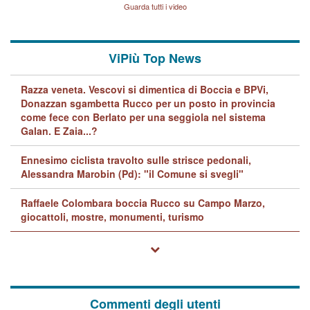
Lavarra: più avvincenti di
Guarda tutti i video
quelle di... Barbara D'Urso
ViPiù Top News
Razza veneta. Vescovi si dimentica di Boccia e BPVi,
Donazzan sgambetta Rucco per un posto in provincia
come fece con Berlato per una seggiola nel sistema
Galan. E Zaia...?
Ennesimo ciclista travolto sulle strisce pedonali,
Alessandra Marobin (Pd): "il Comune si svegli"
Raffaele Colombara boccia Rucco su Campo Marzo,
giocattoli, mostre, monumenti, turismo
Commenti degli utenti