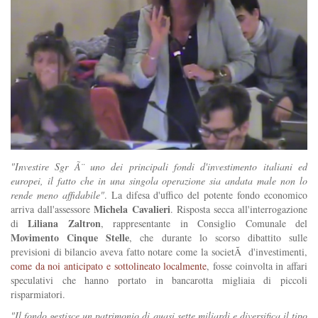
"Investire Sgr Ã¨ uno dei principali fondi d'investimento italiani ed
europei, il fatto che in una singola operazione sia andata male non lo
rende meno affidabile"
. La difesa d'uffico del potente fondo economico
Michela Cavalieri
arriva dall'assessore
. Risposta secca all'interrogazione
Liliana Zaltron
di
, rappresentante in Consiglio Comunale del
Movimento Cinque Stelle
, che durante lo scorso dibattito sulle
previsioni di bilancio aveva fatto notare come la societÃ d'investimenti,
come da noi anticipato e sottolineato localmente
, fosse coinvolta in affari
speculativi che hanno portato in bancarotta migliaia di piccoli
risparmiatori.
"Il fondo gestisce un patrimonio di quasi sette miliardi e diversifica il tipo