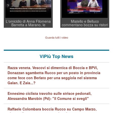
L'omicidio di Anna Filomena
Miatello e Belluco
Barretta a Marano, le
commentano bozza su ristori
indagini dei carabinieri di
BPVi e Veneto Banca
Vicenza sul marito Angelo
Lavarra: più avvincenti di
Guarda tutti i video
quelle di... Barbara D'Urso
ViPiù Top News
Razza veneta. Vescovi si dimentica di Boccia e BPVi,
Donazzan sgambetta Rucco per un posto in provincia
come fece con Berlato per una seggiola nel sistema
Galan. E Zaia...?
Ennesimo ciclista travolto sulle strisce pedonali,
Alessandra Marobin (Pd): "il Comune si svegli"
Raffaele Colombara boccia Rucco su Campo Marzo,