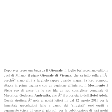
Il Giornale
Dopo aver preso una buca da
, il foglio berlusconiano edito in
Giornale di Vicenza
quel di Milano, il pigro
, che sa tutto sulla cittÃ
purchÃ¨ siano altri a farglielo sapere quando magari fa loro comodo,
Movimento 5
attacca in prima pagina e con un paginone all'interno, il
Stelle
reo di avere tra le sue fila un suo consigliere comunale di
Gedorem Andreatta
Hotel Adele
Marostica,
, che Ã¨ il proprietario dell'
.
Questa struttura Ã¨ nota ai nostri lettori fin dal 12 agosto 2015 per le
lamentate speculazioni fatte a danno dei "rifugiati" suoi ospiti a
pagamento (circa 35 euro al giorno), per la pubblicazione di vari nostri