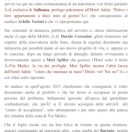
servizi tra qui un video testimonianza di un palestinese (col titolo parlante
Salhama
Â«
L'esclusiva di
, profugo palestinese all'Hotel Adele: "Pulivo i
loro appartamenti a dieci euro al giorno"
Â») che consegnammo al
Achille Variati e
sindaco
che vi riproponiamo qui.
Sui contenuti di denuncia pubblica del servizio ci chiese informazioni
Davide Corazzini
anche il capo della Mobile, il dr.
, gliele fornimmo nel
rispetto della riservatezza della fonte, dotata di regolari documenti ma
intimorita per possibili danni al suo nuovo progetto di vita, e, appena ce
lo concesse, dopo un lungo periodo di dinieghi, demmo ovviamente e
Meri Spiller
doverosamente spazio a
che gestisce l'Hotel sotto il titolo
Â«
Via Medici: la via dei profughi. Meri Spiller mostra l'altra faccia
dell'hotel Adele: "volete che muoiano in mare? Ditelo voi! Noi no!"
Â» e
col video sotto riportato.
Al sindaco in quell'agosto 2015 chiedemmo che consegnasse il video
documento anche al prefetto e che lui stesso si occupasse in prima
persona del problema, bellamente ignorato all'epoca dal quotidiano
confindustriale, che, perÃ², si Ã¨ dovuto accorgere delle attivitÃ del
"centro di accoglienza", solo ultimamente e per dare spazio alla pancia
dei cittadini della zona di Via Medici.
Che il foglio locale ora sia ben felice di tornare su questa struttura,
Baronio
magari continuando ad ignorarne altre, come quella del
, gestita