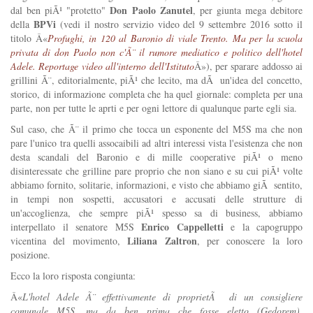
Don Paolo Zanutel
dal ben piÃ¹ "protetto"
, per giunta mega debitore
BPVi
della
(vedi il nostro servizio video del 9 settembre 2016 sotto il
titolo Â«
Profughi, in 120 al Baronio di viale Trento. Ma per la scuola
privata di don Paolo non c'Ã¨ il rumore mediatico e politico dell'hotel
Adele. Reportage video all'interno dell'Istituto
Â»), per sparare addosso ai
grillini Ã¨, editorialmente, piÃ¹ che lecito, ma dÃ un'idea del concetto,
storico, di informazione completa che ha quel giornale: completa per una
parte, non per tutte le aprti e per ogni lettore di qualunque parte egli sia.
Sul caso, che Ã¨ il primo che tocca un esponente del M5S ma che non
pare l'unico tra quelli assocaibili ad altri interessi vista l'esistenza che non
desta scandali del Baronio e di mille cooperative piÃ¹ o meno
disinteressate che grilline pare proprio che non siano e su cui piÃ¹ volte
abbiamo fornito, solitarie, informazioni, e visto che abbiamo giÃ sentito,
in tempi non sospetti, accusatori e accusati delle strutture di
un'accoglienza, che sempre piÃ¹ spesso sa di business, abbiamo
Enrico Cappelletti
interpellato il senatore M5S
e la capogruppo
Liliana Zaltron
vicentina del movimento,
, per conoscere la loro
posizione.
Ecco la loro risposta congiunta:
Â«
L'hotel Adele Ã¨ effettivamente di proprietÃ di un consigliere
comunale M5S, ma da ben prima che fosse eletto (Gedorem).