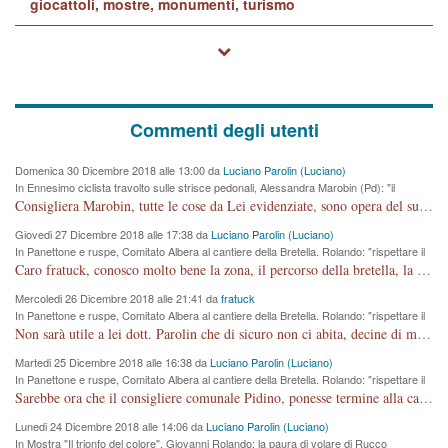
giocattoli, mostre, monumenti, turismo
Commenti degli utenti
Domenica 30 Dicembre 2018 alle 13:00 da
Luciano Parolin (Luciano)
In Ennesimo ciclista travolto sulle strisce pedonali, Alessandra Marobin (Pd): "il
Comune si svegli"
Consigliera Marobin, tutte le cose da Lei evidenziate, sono opera del suo ex Assessore e compagno di Partito Antonio Marco Dalla Pozza Assessore alla "progettazione" di piste ciclabili e altre porcherie. A lui manderei il conto da saldare per incidenti e danni alle persone. E' ora che "finiamola." Avete perso rassegnatevi. qui IL SINDACO RUCCO NON C'ENTRA PER NIENTE. CAPITO!!!!!!!! Amen.
Giovedi 27 Dicembre 2018 alle 17:38 da
Luciano Parolin (Luciano)
In Panettone e ruspe, Comitato Albera al cantiere della Bretella. Rolando: "rispettare il
cronoprogramma"
Caro fratuck, conosco molto bene la zona, il percorso della bretella, la situazione dei cittadini, abito in Viale Trento. A partire dal 2003 ho partecipato al Comitato di Maddalene pro bretella, e a riunioni propositive per apportare modifiche al progetto. Numerose mie foto del territorio sono arrivate a Roma, altri miei interventi (non graditi dalla Sx) sono stati pubblicati dal GdV, assieme ad altri come Ciro Asproso, ora favorevole alla bretella. Ho partecipato alla raccolta firme per la chiusura della strada x 5 giorni eseguita dal Sindaco Hullwech per sforamento 180 Micro/g. Pertanto come impegno per la tematica sono apposto con la coscienza. Ora il Progetto è partito, fine! Voglio dire che la nuova Giunta "comunale" non c'entra più. L'opera sarà "malauguratamente" eseguita, ma non con il mio placet. Il Consigliere Comunale dovrebbe capire che la campagna elettorale è finita, con buona pace di tutti. Quello che invece dovrebbe interessare è la proprietà della strada, dall'uscita autostradale Ovest, sino alla Rotatoria dell'Albara, vi sono tre possessori: Autostrade SpA; La Provincia, il Comune. Come la mettiamo per il futuro ? I costi, da 50 sono saliti a 100 milioni di € come dire 20 milioni a KM (!) da non credere. Comunque si farà. Ma nessuno canti Vittoria, anzi meglio non farne un ulteriore fatto "partitico" per questioni elettorali o di seggio. Se mi manda la sua mail, sono disponibile ad inviare i documenti e le foto sopra descritte. Con ossequi, Luciano Parolin
Mercoledi 26 Dicembre 2018 alle 21:41 da
fratuck
In Panettone e ruspe, Comitato Albera al cantiere della Bretella. Rolando: "rispettare il
cronoprogramma"
Non sarà utile a lei dott. Parolin che di sicuro non ci abita, decine di migliaia di TIR, automobili e padroncini che passano quotidianamente per una strada appena rotabile, non è più possibile stendere i panni, attraversare la strada senza rischiare la morte, le case stanno crepando, i tempi sono cambiati e la bretella non passerà assolutamente per maddalene (ma cosa sta a dire?!), dia invece responsabilità a chi ha costruito tagliando la strada che doveva invece terminare a isola vicentina e non al moracchino lasciando Motta di Costabissara ancora in panne di traffico. I tempi sono cambiati dottore e se l'anagrafe della vita stagna nell'essere umano impressioni conservatrici, la società non le considera perchè va avanti, si industrializza e ha bisogno di infrastrutture e di sviluppo. Ultima considerazione, se è geloso di Rolando perchè vede in lui solo campagne politiche mentre si difendono i SOLI diritti dei cittadini, la preghiamo faccia considerazioni più appropriate. Saluti e complimenti per i suoi scritti.
Martedi 25 Dicembre 2018 alle 16:38 da
Luciano Parolin (Luciano)
In Panettone e ruspe, Comitato Albera al cantiere della Bretella. Rolando: "rispettare il
cronoprogramma"
Sarebbe ora che il consigliere comunale Pidino, ponesse termine alla campagna elettorale nel territorio del suo seggio Villaggio del Sole. La tiraca è iniziata, distruggerà 6 km di prateria ovest della città, ricca di fonti e sorgenti d'acqua. I cittadini di Maddalene non avranno più Pace la notte. Molta colpa per la costruzione di questa Strada è proprio del signor Rolando,dei suoi gazebo mobili e che vuol far passare questa opera VANDALICA come progetto "utile" a chi ? Non è cosa seria sig. Rolando!
Lunedi 24 Dicembre 2018 alle 14:06 da
Luciano Parolin (Luciano)
In Mostra "Il trionfo del colore", Giovanni Rolando: la paura di volare di Rucco