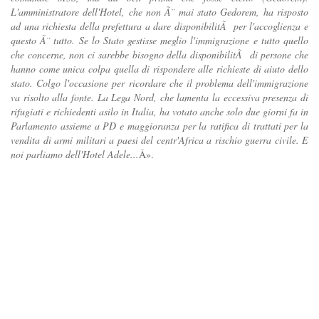
L'amministratore dell'Hotel, che non Ã¨ mai stato Gedorem, ha risposto
ad una richiesta della prefettura a dare disponibilitÃ per l'accoglienza e
questo Ã¨ tutto. Se lo Stato gestisse meglio l'immigrazione e tutto quello
che concerne, non ci sarebbe bisogno della disponibilitÃ di persone che
hanno come unica colpa quella di rispondere alle richieste di aiuto dello
stato. Colgo l'occasione per ricordare che il problema dell'immigrazione
va risolto alla fonte. La Lega Nord, che lamenta la eccessiva presenza di
rifugiati e richiedenti asilo in Italia, ha votato anche solo due giorni fa in
Parlamento assieme a PD e maggioranza per la ratifica di trattati per la
vendita di armi militari a paesi del centr'Africa a rischio guerra civile. E
noi parliamo dell'Hotel Adele...
Â».