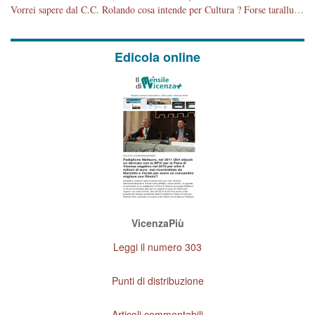
Vorrei sapere dal C.C. Rolando cosa intende per Cultura ? Forse tarallucci, vino e sagre, o spaghetti tricolori del PD ? Il continuo (s)parlare della mostra a Palazzo Chiericati caro consigliere DANNEGGIA FORTEMENTE l'immagine della città TUTTA e fa deviare i consensi che in RUSSIA (badi bene ex U.R.S.S.) sono ECCELLENTI. A livello artistico l'evento è di alta Valenza culturale, COMPITO di Tutta la Cittadinanza fare il possibile per propagandare l'iniziativa senza farne UN CASO PARTITICO come fa Lei da sempre. Meno Gazebo + Partecipazione! E così sia. Amen.
Edicola online
VicenzaPiù
Leggi il numero 303
Punti di distribuzione
Articoli commentabili