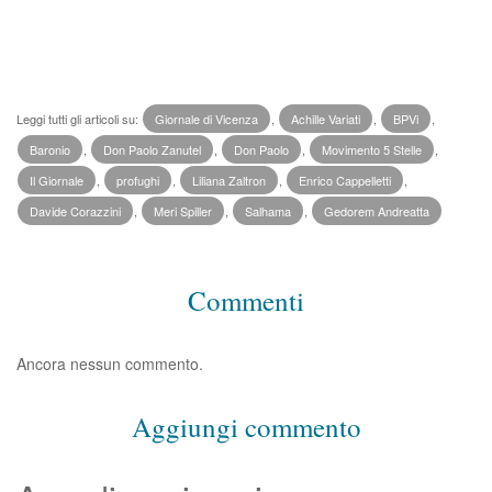
Leggi tutti gli articoli su:
Giornale di Vicenza
,
Achille Variati
,
BPVi
,
Baronio
,
Don Paolo Zanutel
,
Don Paolo
,
Movimento 5 Stelle
,
Il Giornale
,
profughi
,
Liliana Zaltron
,
Enrico Cappelletti
,
Davide Corazzini
,
Meri Spiller
,
Salhama
,
Gedorem Andreatta
Commenti
Ancora nessun commento.
Aggiungi commento