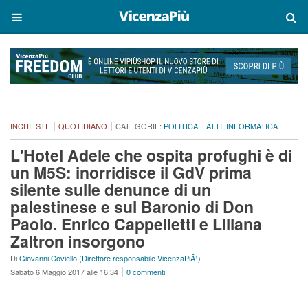
|
|
INCHIESTE
QUOTIDIANO
CATEGORIE:
POLITICA
,
FATTI
,
INFORMATICA
L'Hotel Adele che ospita profughi è di
un M5S: inorridisce il GdV prima
silente sulle denunce di un
palestinese e sul Baronio di Don
Paolo. Enrico Cappelletti e Liliana
Zaltron insorgono
Di
Giovanni Coviello (Direttore responsabile VicenzaPiÃ¹)
|
Sabato 6 Maggio 2017 alle 16:34
0 commenti