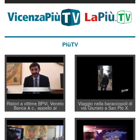
PiùTV
Ristori a vittime BPVi, Veneto
Viaggio nella baraccopoli di
Banca & c., appello al
via Giuriato a San Pio X.
sottosegretario Alessio
Vicenza ai Vicentini: “faremo
Villarosa: per mettere ordine
un regalo di Natale ai
convochi con Di Maio CNCU
residenti”
a supporto della cabina di
regia al Mef