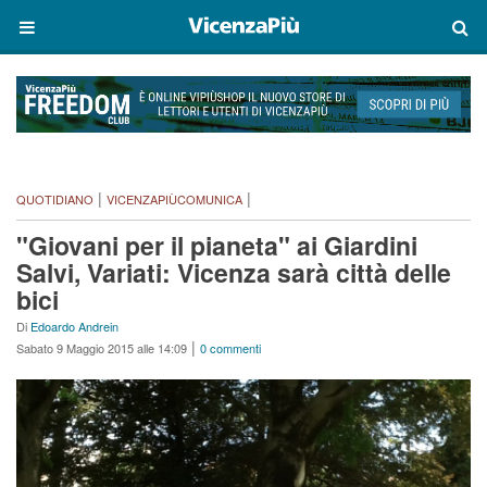
|
|
QUOTIDIANO
VICENZAPIÙCOMUNICA
"Giovani per il pianeta" ai Giardini
Salvi, Variati: Vicenza sarà città delle
bici
Di
Edoardo Andrein
|
Sabato 9 Maggio 2015 alle 14:09
0 commenti