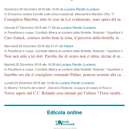
Domenica 30 Dicembre 2018 alle 13:00 da
Luciano Parolin (Luciano)
In Ennesimo ciclista travolto sulle strisce pedonali, Alessandra Marobin (Pd): "il
Comune si svegli"
Consigliera Marobin, tutte le cose da Lei evidenziate, sono opera del suo ex Assessore e compagno di Partito Antonio Marco Dalla Pozza Assessore alla "progettazione" di piste ciclabili e altre porcherie. A lui manderei il conto da saldare per incidenti e danni alle persone. E' ora che "finiamola." Avete perso rassegnatevi. qui IL SINDACO RUCCO NON C'ENTRA PER NIENTE. CAPITO!!!!!!!! Amen.
Giovedi 27 Dicembre 2018 alle 17:38 da
Luciano Parolin (Luciano)
In Panettone e ruspe, Comitato Albera al cantiere della Bretella. Rolando: "rispettare il
cronoprogramma"
Caro fratuck, conosco molto bene la zona, il percorso della bretella, la situazione dei cittadini, abito in Viale Trento. A partire dal 2003 ho partecipato al Comitato di Maddalene pro bretella, e a riunioni propositive per apportare modifiche al progetto. Numerose mie foto del territorio sono arrivate a Roma, altri miei interventi (non graditi dalla Sx) sono stati pubblicati dal GdV, assieme ad altri come Ciro Asproso, ora favorevole alla bretella. Ho partecipato alla raccolta firme per la chiusura della strada x 5 giorni eseguita dal Sindaco Hullwech per sforamento 180 Micro/g. Pertanto come impegno per la tematica sono apposto con la coscienza. Ora il Progetto è partito, fine! Voglio dire che la nuova Giunta "comunale" non c'entra più. L'opera sarà "malauguratamente" eseguita, ma non con il mio placet. Il Consigliere Comunale dovrebbe capire che la campagna elettorale è finita, con buona pace di tutti. Quello che invece dovrebbe interessare è la proprietà della strada, dall'uscita autostradale Ovest, sino alla Rotatoria dell'Albara, vi sono tre possessori: Autostrade SpA; La Provincia, il Comune. Come la mettiamo per il futuro ? I costi, da 50 sono saliti a 100 milioni di € come dire 20 milioni a KM (!) da non credere. Comunque si farà. Ma nessuno canti Vittoria, anzi meglio non farne un ulteriore fatto "partitico" per questioni elettorali o di seggio. Se mi manda la sua mail, sono disponibile ad inviare i documenti e le foto sopra descritte. Con ossequi, Luciano Parolin
Mercoledi 26 Dicembre 2018 alle 21:41 da
fratuck
In Panettone e ruspe, Comitato Albera al cantiere della Bretella. Rolando: "rispettare il
cronoprogramma"
Non sarà utile a lei dott. Parolin che di sicuro non ci abita, decine di migliaia di TIR, automobili e padroncini che passano quotidianamente per una strada appena rotabile, non è più possibile stendere i panni, attraversare la strada senza rischiare la morte, le case stanno crepando, i tempi sono cambiati e la bretella non passerà assolutamente per maddalene (ma cosa sta a dire?!), dia invece responsabilità a chi ha costruito tagliando la strada che doveva invece terminare a isola vicentina e non al moracchino lasciando Motta di Costabissara ancora in panne di traffico. I tempi sono cambiati dottore e se l'anagrafe della vita stagna nell'essere umano impressioni conservatrici, la società non le considera perchè va avanti, si industrializza e ha bisogno di infrastrutture e di sviluppo. Ultima considerazione, se è geloso di Rolando perchè vede in lui solo campagne politiche mentre si difendono i SOLI diritti dei cittadini, la preghiamo faccia considerazioni più appropriate. Saluti e complimenti per i suoi scritti.
Martedi 25 Dicembre 2018 alle 16:38 da
Luciano Parolin (Luciano)
In Panettone e ruspe, Comitato Albera al cantiere della Bretella. Rolando: "rispettare il
cronoprogramma"
Sarebbe ora che il consigliere comunale Pidino, ponesse termine alla campagna elettorale nel territorio del suo seggio Villaggio del Sole. La tiraca è iniziata, distruggerà 6 km di prateria ovest della città, ricca di fonti e sorgenti d'acqua. I cittadini di Maddalene non avranno più Pace la notte. Molta colpa per la costruzione di questa Strada è proprio del signor Rolando,dei suoi gazebo mobili e che vuol far passare questa opera VANDALICA come progetto "utile" a chi ? Non è cosa seria sig. Rolando!
Lunedi 24 Dicembre 2018 alle 14:06 da
Luciano Parolin (Luciano)
In Mostra "Il trionfo del colore", Giovanni Rolando: la paura di volare di Rucco
Vorrei sapere dal C.C. Rolando cosa intende per Cultura ? Forse tarallucci, vino e sagre, o spaghetti tricolori del PD ? Il continuo (s)parlare della mostra a Palazzo Chiericati caro consigliere DANNEGGIA FORTEMENTE l'immagine della città TUTTA e fa deviare i consensi che in RUSSIA (badi bene ex U.R.S.S.) sono ECCELLENTI. A livello artistico l'evento è di alta Valenza culturale, COMPITO di Tutta la Cittadinanza fare il possibile per propagandare l'iniziativa senza farne UN CASO PARTITICO come fa Lei da sempre. Meno Gazebo + Partecipazione! E così sia. Amen.
Edicola online