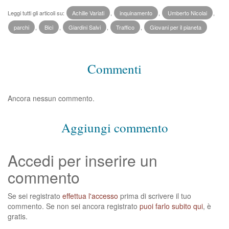
Leggi tutti gli articoli su:
Achille Variati
,
inquinamento
,
Umberto Nicolai
,
parchi
,
Bici
,
Giardini Salvi
,
Traffico
,
Giovani per il pianeta
Commenti
Ancora nessun commento.
Aggiungi commento
Accedi per inserire un
commento
Se sei registrato
effettua l'accesso
prima di scrivere il tuo
commento. Se non sei ancora registrato
puoi farlo subito qui
, è
gratis.