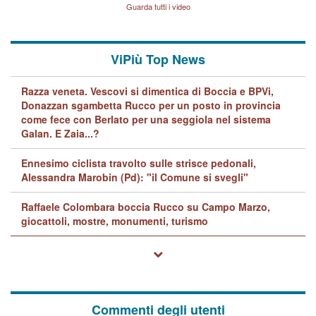
Lavarra: più avvincenti di
Guarda tutti i video
quelle di... Barbara D'Urso
ViPiù Top News
Razza veneta. Vescovi si dimentica di Boccia e BPVi,
Donazzan sgambetta Rucco per un posto in provincia
come fece con Berlato per una seggiola nel sistema
Galan. E Zaia...?
Ennesimo ciclista travolto sulle strisce pedonali,
Alessandra Marobin (Pd): "il Comune si svegli"
Raffaele Colombara boccia Rucco su Campo Marzo,
giocattoli, mostre, monumenti, turismo
Commenti degli utenti