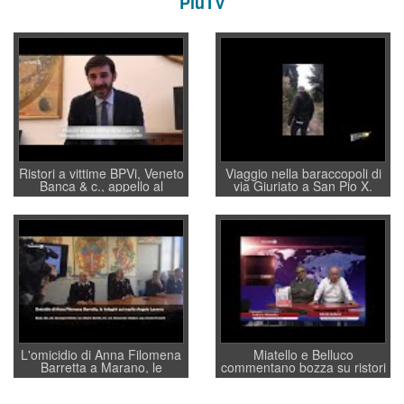
PiùTV
Ristori a vittime BPVi, Veneto
Viaggio nella baraccopoli di
Banca & c., appello al
via Giuriato a San Pio X.
sottosegretario Alessio
Vicenza ai Vicentini: “faremo
Villarosa: per mettere ordine
un regalo di Natale ai
convochi con Di Maio CNCU
residenti”
a supporto della cabina di
regia al Mef
L'omicidio di Anna Filomena
Miatello e Belluco
Barretta a Marano, le
commentano bozza su ristori
indagini dei carabinieri di
BPVi e Veneto Banca
Vicenza sul marito Angelo