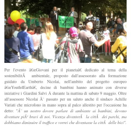
Per l'evento â€œGiovani per il pianetaâ€ dedicato al tema della
sostenibilitÃ ambientale, proposto dall'assessorato alla formazione
guidato da Umberto Nicolai, nell'ambito del progetto europeo
â€œYouth4Earthâ€, decine di bambini hanno animato con diverse
iniziative i Giardini Salvi Â durante la mattina di sabato 9 maggio. Oltre
all'assessore Nicolai Ã¨ passato per un saluto anche il sindaco Achille
Variati che microfono in mano sopra al palco allestito per l'occasione ha
detto: "
Ã¨ un nostro dovere parlare di ambiente ai bambini, devono
diventare piÃ¹ bravi di noi. Vicenza diventerÃ la cittÃ dei parchi, ma
dobbiamo diminuire il traffico e vorrei che diventasse la cittÃ delle bici".