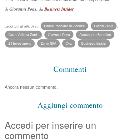
di
Giovanni Pons
, da
Business Insider
Leggi tutti gli articoli su:
Banca Popolare di Vicenza
,
Gianni Zonin
,
Casa Vinicola Zonin
,
Giovanni Pons
,
Alessandro Benetton
,
21 Investimenti
,
Zonin SPA
,
Cvz
,
Business Insider
Commenti
Ancora nessun commento.
Aggiungi commento
Accedi per inserire un
commento