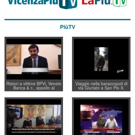
PiùTV
Ristori a vittime BPVi, Veneto
Viaggio nella baraccopoli di
Banca & c., appello al
via Giuriato a San Pio X.
sottosegretario Alessio
Vicenza ai Vicentini: “faremo
Villarosa: per mettere ordine
un regalo di Natale ai
convochi con Di Maio CNCU
residenti”
a supporto della cabina di
regia al Mef