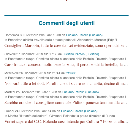
Commenti degli utenti
Domenica 30 Dicembre 2018 alle 13:00 da
Luciano Parolin (Luciano)
In Ennesimo ciclista travolto sulle strisce pedonali, Alessandra Marobin (Pd): "il
Comune si svegli"
Consigliera Marobin, tutte le cose da Lei evidenziate, sono opera del suo ex Assessore e compagno di Partito Antonio Marco Dalla Pozza Assessore alla "progettazione" di piste ciclabili e altre porcherie. A lui manderei il conto da saldare per incidenti e danni alle persone. E' ora che "finiamola." Avete perso rassegnatevi. qui IL SINDACO RUCCO NON C'ENTRA PER NIENTE. CAPITO!!!!!!!! Amen.
Giovedi 27 Dicembre 2018 alle 17:38 da
Luciano Parolin (Luciano)
In Panettone e ruspe, Comitato Albera al cantiere della Bretella. Rolando: "rispettare il
cronoprogramma"
Caro fratuck, conosco molto bene la zona, il percorso della bretella, la situazione dei cittadini, abito in Viale Trento. A partire dal 2003 ho partecipato al Comitato di Maddalene pro bretella, e a riunioni propositive per apportare modifiche al progetto. Numerose mie foto del territorio sono arrivate a Roma, altri miei interventi (non graditi dalla Sx) sono stati pubblicati dal GdV, assieme ad altri come Ciro Asproso, ora favorevole alla bretella. Ho partecipato alla raccolta firme per la chiusura della strada x 5 giorni eseguita dal Sindaco Hullwech per sforamento 180 Micro/g. Pertanto come impegno per la tematica sono apposto con la coscienza. Ora il Progetto è partito, fine! Voglio dire che la nuova Giunta "comunale" non c'entra più. L'opera sarà "malauguratamente" eseguita, ma non con il mio placet. Il Consigliere Comunale dovrebbe capire che la campagna elettorale è finita, con buona pace di tutti. Quello che invece dovrebbe interessare è la proprietà della strada, dall'uscita autostradale Ovest, sino alla Rotatoria dell'Albara, vi sono tre possessori: Autostrade SpA; La Provincia, il Comune. Come la mettiamo per il futuro ? I costi, da 50 sono saliti a 100 milioni di € come dire 20 milioni a KM (!) da non credere. Comunque si farà. Ma nessuno canti Vittoria, anzi meglio non farne un ulteriore fatto "partitico" per questioni elettorali o di seggio. Se mi manda la sua mail, sono disponibile ad inviare i documenti e le foto sopra descritte. Con ossequi, Luciano Parolin
Mercoledi 26 Dicembre 2018 alle 21:41 da
fratuck
In Panettone e ruspe, Comitato Albera al cantiere della Bretella. Rolando: "rispettare il
cronoprogramma"
Non sarà utile a lei dott. Parolin che di sicuro non ci abita, decine di migliaia di TIR, automobili e padroncini che passano quotidianamente per una strada appena rotabile, non è più possibile stendere i panni, attraversare la strada senza rischiare la morte, le case stanno crepando, i tempi sono cambiati e la bretella non passerà assolutamente per maddalene (ma cosa sta a dire?!), dia invece responsabilità a chi ha costruito tagliando la strada che doveva invece terminare a isola vicentina e non al moracchino lasciando Motta di Costabissara ancora in panne di traffico. I tempi sono cambiati dottore e se l'anagrafe della vita stagna nell'essere umano impressioni conservatrici, la società non le considera perchè va avanti, si industrializza e ha bisogno di infrastrutture e di sviluppo. Ultima considerazione, se è geloso di Rolando perchè vede in lui solo campagne politiche mentre si difendono i SOLI diritti dei cittadini, la preghiamo faccia considerazioni più appropriate. Saluti e complimenti per i suoi scritti.
Martedi 25 Dicembre 2018 alle 16:38 da
Luciano Parolin (Luciano)
In Panettone e ruspe, Comitato Albera al cantiere della Bretella. Rolando: "rispettare il
cronoprogramma"
Sarebbe ora che il consigliere comunale Pidino, ponesse termine alla campagna elettorale nel territorio del suo seggio Villaggio del Sole. La tiraca è iniziata, distruggerà 6 km di prateria ovest della città, ricca di fonti e sorgenti d'acqua. I cittadini di Maddalene non avranno più Pace la notte. Molta colpa per la costruzione di questa Strada è proprio del signor Rolando,dei suoi gazebo mobili e che vuol far passare questa opera VANDALICA come progetto "utile" a chi ? Non è cosa seria sig. Rolando!
Lunedi 24 Dicembre 2018 alle 14:06 da
Luciano Parolin (Luciano)
In Mostra "Il trionfo del colore", Giovanni Rolando: la paura di volare di Rucco
Vorrei sapere dal C.C. Rolando cosa intende per Cultura ? Forse tarallucci, vino e sagre, o spaghetti tricolori del PD ? Il continuo (s)parlare della mostra a Palazzo Chiericati caro consigliere DANNEGGIA FORTEMENTE l'immagine della città TUTTA e fa deviare i consensi che in RUSSIA (badi bene ex U.R.S.S.) sono ECCELLENTI. A livello artistico l'evento è di alta Valenza culturale, COMPITO di Tutta la Cittadinanza fare il possibile per propagandare l'iniziativa senza farne UN CASO PARTITICO come fa Lei da sempre. Meno Gazebo + Partecipazione! E così sia. Amen.