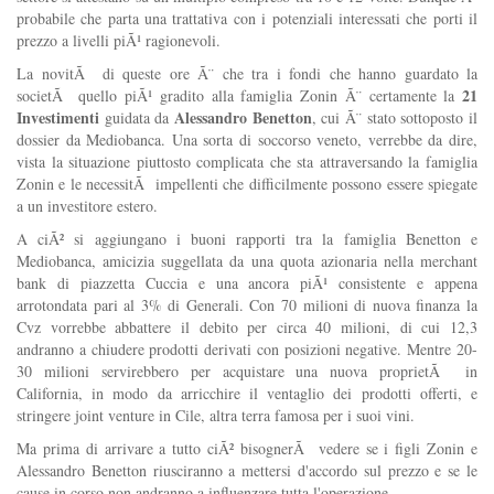
probabile che parta una trattativa con i potenziali interessati che porti il
prezzo a livelli piÃ¹ ragionevoli.
La novitÃ di queste ore Ã¨ che tra i fondi che hanno guardato la
21
societÃ quello piÃ¹ gradito alla famiglia Zonin Ã¨ certamente la
Investimenti
Alessandro Benetton
guidata da
, cui Ã¨ stato sottoposto il
dossier da Mediobanca. Una sorta di soccorso veneto, verrebbe da dire,
vista la situazione piuttosto complicata che sta attraversando la famiglia
Zonin e le necessitÃ impellenti che difficilmente possono essere spiegate
a un investitore estero.
A ciÃ² si aggiungano i buoni rapporti tra la famiglia Benetton e
Mediobanca, amicizia suggellata da una quota azionaria nella merchant
bank di piazzetta Cuccia e una ancora piÃ¹ consistente e appena
arrotondata pari al 3% di Generali. Con 70 milioni di nuova finanza la
Cvz vorrebbe abbattere il debito per circa 40 milioni, di cui 12,3
andranno a chiudere prodotti derivati con posizioni negative. Mentre 20-
30 milioni servirebbero per acquistare una nuova proprietÃ in
California, in modo da arricchire il ventaglio dei prodotti offerti, e
stringere joint venture in Cile, altra terra famosa per i suoi vini.
Ma prima di arrivare a tutto ciÃ² bisognerÃ vedere se i figli Zonin e
Alessandro Benetton riusciranno a mettersi d'accordo sul prezzo e se le
cause in corso non andranno a influenzare tutta l'operazione.