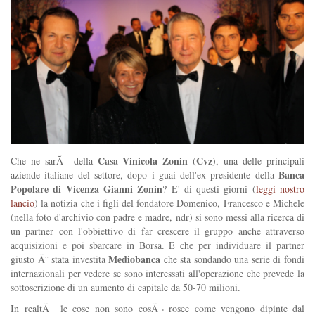
Casa Vinicola Zonin
Cvz
Che ne sarÃ della
(
), una delle principali
Banca
aziende italiane del settore, dopo i guai dell'ex presidente della
Popolare di Vicenza
Gianni Zonin
? E' di questi giorni (
leggi nostro
lancio
) la notizia che i figli del fondatore Domenico, Francesco e Michele
(nella foto d'archivio con padre e madre, ndr) si sono messi alla ricerca di
un partner con l'obbiettivo di far crescere il gruppo anche attraverso
acquisizioni e poi sbarcare in Borsa. E che per individuare il partner
Mediobanca
giusto Ã¨ stata investita
che sta sondando una serie di fondi
internazionali per vedere se sono interessati all'operazione che prevede la
sottoscrizione di un aumento di capitale da 50-70 milioni.
In realtÃ le cose non sono cosÃ¬ rosee come vengono dipinte dal