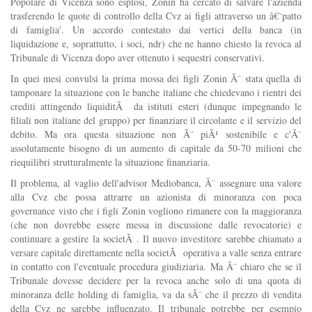
Popolare di Vicenza sono esplosi, Zonin ha cercato di salvare l'azienda
trasferendo le quote di controllo della Cvz ai figli attraverso un â€˜patto
di famiglia'. Un accordo contestato dai vertici della banca (in
liquidazione e, soprattutto, i soci, ndr) che ne hanno chiesto la revoca al
Tribunale di Vicenza dopo aver ottenuto i sequestri conservativi.
In quei mesi convulsi la prima mossa dei figli Zonin Ã¨ stata quella di
tamponare la situazione con le banche italiane che chiedevano i rientri dei
crediti attingendo liquiditÃ da istituti esteri (dunque impegnando le
filiali non italiane del gruppo) per finanziare il circolante e il servizio del
debito. Ma ora questa situazione non Ã¨ piÃ¹ sostenibile e c'Ã¨
assolutamente bisogno di un aumento di capitale da 50-70 milioni che
riequilibri strutturalmente la situazione finanziaria.
Il problema, al vaglio dell'advisor Mediobanca, Ã¨ assegnare una valore
alla Cvz che possa attrarre un azionista di minoranza con poca
governance visto che i figli Zonin vogliono rimanere con la maggioranza
(che non dovrebbe essere messa in discussione dalle revocatorie) e
continuare a gestire la societÃ . Il nuovo investitore sarebbe chiamato a
versare capitale direttamente nella societÃ operativa a valle senza entrare
in contatto con l'eventuale procedura giudiziaria. Ma Ã¨ chiaro che se il
Tribunale dovesse decidere per la revoca anche solo di una quota di
minoranza delle holding di famiglia, va da sÃ¨ che il prezzo di vendita
della Cvz ne sarebbe influenzato. Il tribunale potrebbe per esempio