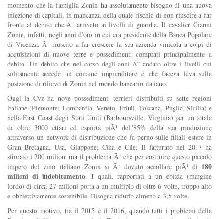
momento che la famiglia Zonin ha assolutamente bisogno di una nuova
iniezione di capitali, in mancanza della quale rischia di non riuscire a far
fronte al debito che Ã¨ arrivato ai livelli di guardia. Il cavalier Gianni
Zonin, infatti, negli anni d'oro in cui era presidente della Banca Popolare
di Vicenza, Ã¨ riuscito a far crescere la sua azienda vinicola a colpi di
acquisizioni di nuove terre e possedimenti comprati principalmente a
debito. Un debito che nel corso degli anni Ã¨ andato oltre i livelli cui
solitamente accede un comune imprenditore e che faceva leva sulla
posizione di rilievo di Zonin nel mondo bancario italiano.
Oggi la Cvz ha nove possedimenti terrieri distribuiti su sette regioni
italiane (Piemonte, Lombardia, Veneto, Friuli, Toscana, Puglia, Sicilia) e
nella East Coast degli Stati Uniti (Barboursville, Virginia) per un totale
di oltre 3000 ettari ed esporta piÃ¹ dell'85% della sua produzione
attraverso un network di distribuzione che fa perno sulle filiali estere in
Gran Bretagna, Usa, Giappone, Cina e Cile. Il fatturato nel 2017 ha
sfiorato i 200 milioni ma il problema Ã¨ che per costruire questo piccolo
180
impero del vino italiano Zonin si Ã¨ dovuto accollare piÃ¹ di
milioni di indebitamento
. I quali, rapportati a un ebitda (margine
lordo) di circa 27 milioni porta a un multiplo di oltre 6 volte, troppo alto
e obbiettivamente sostenibile. Bisogna ridurlo almeno a 3,5 volte.
Per questo motivo, tra il 2015 e il 2016, quando tutti i problemi della