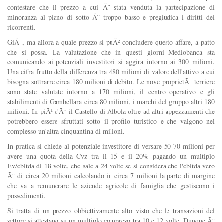
contestare che il prezzo a cui Ã¨ stata venduta la partecipazione di
minoranza al piano di sotto Ã¨ troppo basso e pregiudica i diritti dei
ricorrenti.
GiÃ , ma allora a quale prezzo si puÃ² concludere questo affare, a patto
che si possa. La valutazione che in questi giorni Mediobanca sta
comunicando ai potenziali investitori si aggira intorno ai 300 milioni.
Una cifra frutto della differenza tra 480 milioni di valore dell'attivo a cui
bisogna sottrarre circa 180 milioni di debito. Le nove proprietÃ terriere
sono state valutate intorno a 170 milioni, il centro operativo e gli
stabilimenti di Gambellara circa 80 milioni, i marchi del gruppo altri 180
milioni. In piÃ¹ c'Ã¨ il Castello di Albola oltre ad altri appezzamenti che
potrebbero essere sfruttati sotto il profilo turistico e che valgono nel
complesso un'altra cinquantina di milioni.
In pratica si chiede al potenziale investitore di versare 50-70 milioni per
avere una quota della Cvz tra il 15 e il 20% pagando un multiplo
Ev/ebitda di 18 volte, che sale a 24 volte se si considera che l'ebitda vero
Ã¨ di circa 20 milioni calcolando in circa 7 milioni la parte di margine
che va a remunerare le aziende agricole di famiglia che gestiscono i
possedimenti.
Si tratta di un prezzo obbiettivamente alto visto che le transazioni del
settore si attestano su un multiplo compreso tra 10 e 12 volte. Dunque Ã¨