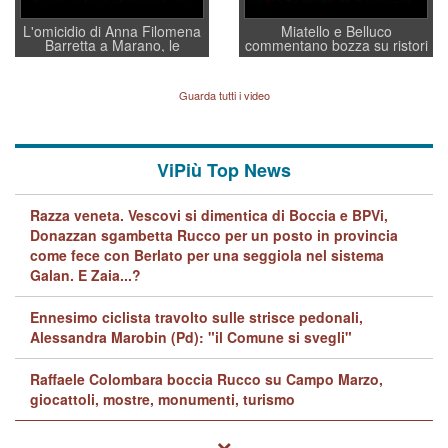
L'omicidio di Anna Filomena
Miatello e Belluco
Barretta a Marano, le
commentano bozza su ristori
indagini dei carabinieri di
BPVi e Veneto Banca
Vicenza sul marito Angelo
Lavarra: più avvincenti di
Guarda tutti i video
quelle di... Barbara D'Urso
ViPiù Top News
Razza veneta. Vescovi si dimentica di Boccia e BPVi,
Donazzan sgambetta Rucco per un posto in provincia
come fece con Berlato per una seggiola nel sistema
Galan. E Zaia...?
Ennesimo ciclista travolto sulle strisce pedonali,
Alessandra Marobin (Pd): "il Comune si svegli"
Raffaele Colombara boccia Rucco su Campo Marzo,
giocattoli, mostre, monumenti, turismo