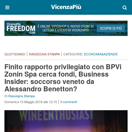
|
|
QUOTIDIANO
RASSEGNA STAMPA
CATEGORIE:
ECONOMIA&AZIENDE
Finito rapporto privilegiato con BPVi
Zonin Spa cerca fondi, Business
Insider: soccorso veneto da
Alessandro Benetton?
Di
Rassegna Stampa
|
Domenica 13 Maggio 2018 alle 12:15
0 commenti