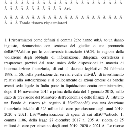
Â Â Â Â Â Â Â Â Â Â Â Â Â Â Â Â Â Â Â Â Â Â
Â Â Â Â Â Â Â Â Â Â Â Art.
Â Â Â Â Â Â Â Â Â Â Â Â Â Â Â Â Â Â Â Â Â Â
Â Â Â Fondo ristoro risparmiatori
1. I ri
sparmiatori come definiti al comma 2che hanno subÃ¬to un danno
ingiusto, riconosciuto con sentenza del giudice o con pronuncia
dellâ€™Arbitro per le controversie finanziarie (ACF), in ragione della
violazione degli obblighi di informazione, diligenza, correttezza e
trasparenza previsti dal testo unico delle disposizioni in materia di
intermediazione finanziaria, di cui al
decreto legislativo 24 febbraio
1998, n. 58
,
nella prestazione dei servizi e delle attivitÃ di investimento
relativi alla sottoscrizione e al collocamento
di azioni emesse da banche
aventi sede legale in Italia poste in liquidazione coatta amministrativa,
dopo il 16 novembre 2015 e prima della data del 1 gennaio 2018, nello
stato di previsione del Ministero dell'economia e delle finanze Ã¨ istituito
un Fondo di ristoro (di seguito il â€œFondoâ€) con una dotazione
finanziaria
iniziale di 525 milioni di euro per ciascuno degli anni 2019,
2020 e 2021. Lâ€™autorizzazione di spesa di cui allâ€™articolo 1,
comma 1106, della legge 27 dicembre 2017 n. 205 Ã¨ ridotta di 25
milioni di euro per ciascuno degli anni 2019, 2020 e 2021.Â Le risorse