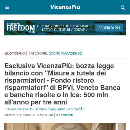
|
QUOTIDIANO
CATEGORIE:
ECONOMIA&AZIENDE
Esclusiva VicenzaPiù: bozza legge
bilancio con "Misure a tutela dei
risparmiatori - Fondo ristoro
risparmiatori" di BPVi, Veneto Banca
e banche risolte o in lca: 500 mln
all'anno per tre anni
Di
Giovanni Coviello (Direttore responsabile VicenzaPiÃ¹)
|
Martedi 30 Ottobre 2018 alle 09:40
0 commenti