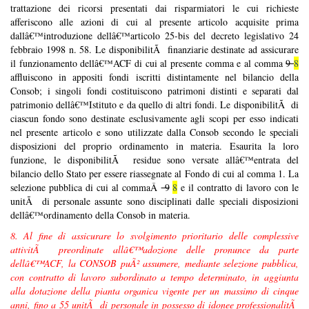
trattazione dei ricorsi presentati dai risparmiatori le cui richieste
afferiscono alle azioni di cui al presente articolo acquisite prima
dallâ€™introduzione dellâ€™articolo 25-bis del decreto legislativo 24
febbraio 1998 n. 58. Le disponibilitÃ finanziarie destinate ad assicurare
il funzionamento dellâ€™ACF di cui al presente comma e al comma
9
8
affluiscono in appositi fondi iscritti distintamente nel bilancio della
Consob; i singoli fondi costituiscono patrimoni distinti e separati dal
patrimonio dellâ€™Istituto e da quello di altri fondi. Le disponibilitÃ di
ciascun fondo sono destinate esclusivamente agli scopi per esso indicati
nel presente articolo e sono utilizzate dalla Consob secondo le speciali
disposizioni del proprio ordinamento in materia. Esaurita la loro
funzione, le disponibilitÃ residue sono versate allâ€™entrata del
bilancio dello Stato per essere riassegnate al Fondo di cui al comma 1. La
selezione pubblica di cui al commaÂ
9
8
e il contratto di lavoro con le
unitÃ di personale assunte sono disciplinati dalle speciali disposizioni
dellâ€™ordinamento della Consob in materia.
8. Al fine di assicurare lo svolgimento prioritario delle complessive
attivitÃ preordinate allâ€™adozione delle pronunce da parte
dellâ€™ACF, la CONSOB puÃ² assumere, mediante selezione pubblica,
con contratto di lavoro subordinato a tempo determinato, in aggiunta
alla dotazione della pianta organica vigente per un massimo di cinque
anni, fino a 55 unitÃ di personale in possesso di idonee professionalitÃ