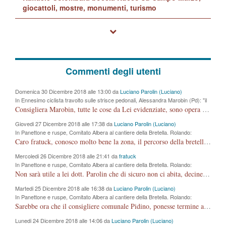
giocattoli, mostre, monumenti, turismo
Commenti degli utenti
Domenica 30 Dicembre 2018 alle 13:00 da
Luciano Parolin (Luciano)
In Ennesimo ciclista travolto sulle strisce pedonali, Alessandra Marobin (Pd): "il
Comune si svegli"
Consigliera Marobin, tutte le cose da Lei evidenziate, sono opera del suo ex Assessore e compagno di Partito Antonio Marco Dalla Pozza Assessore alla "progettazione" di piste ciclabili e altre porcherie. A lui manderei il conto da saldare per incidenti e danni alle persone. E' ora che "finiamola." Avete perso rassegnatevi. qui IL SINDACO RUCCO NON C'ENTRA PER NIENTE. CAPITO!!!!!!!! Amen.
Giovedi 27 Dicembre 2018 alle 17:38 da
Luciano Parolin (Luciano)
In Panettone e ruspe, Comitato Albera al cantiere della Bretella. Rolando:
"rispettare il cronoprogramma"
Caro fratuck, conosco molto bene la zona, il percorso della bretella, la situazione dei cittadini, abito in Viale Trento. A partire dal 2003 ho partecipato al Comitato di Maddalene pro bretella, e a riunioni propositive per apportare modifiche al progetto. Numerose mie foto del territorio sono arrivate a Roma, altri miei interventi (non graditi dalla Sx) sono stati pubblicati dal GdV, assieme ad altri come Ciro Asproso, ora favorevole alla bretella. Ho partecipato alla raccolta firme per la chiusura della strada x 5 giorni eseguita dal Sindaco Hullwech per sforamento 180 Micro/g. Pertanto come impegno per la tematica sono apposto con la coscienza. Ora il Progetto è partito, fine! Voglio dire che la nuova Giunta "comunale" non c'entra più. L'opera sarà "malauguratamente" eseguita, ma non con il mio placet. Il Consigliere Comunale dovrebbe capire che la campagna elettorale è finita, con buona pace di tutti. Quello che invece dovrebbe interessare è la proprietà della strada, dall'uscita autostradale Ovest, sino alla Rotatoria dell'Albara, vi sono tre possessori: Autostrade SpA; La Provincia, il Comune. Come la mettiamo per il futuro ? I costi, da 50 sono saliti a 100 milioni di € come dire 20 milioni a KM (!) da non credere. Comunque si farà. Ma nessuno canti Vittoria, anzi meglio non farne un ulteriore fatto "partitico" per questioni elettorali o di seggio. Se mi manda la sua mail, sono disponibile ad inviare i documenti e le foto sopra descritte. Con ossequi, Luciano Parolin
Mercoledi 26 Dicembre 2018 alle 21:41 da
fratuck
In Panettone e ruspe, Comitato Albera al cantiere della Bretella. Rolando:
"rispettare il cronoprogramma"
Non sarà utile a lei dott. Parolin che di sicuro non ci abita, decine di migliaia di TIR, automobili e padroncini che passano quotidianamente per una strada appena rotabile, non è più possibile stendere i panni, attraversare la strada senza rischiare la morte, le case stanno crepando, i tempi sono cambiati e la bretella non passerà assolutamente per maddalene (ma cosa sta a dire?!), dia invece responsabilità a chi ha costruito tagliando la strada che doveva invece terminare a isola vicentina e non al moracchino lasciando Motta di Costabissara ancora in panne di traffico. I tempi sono cambiati dottore e se l'anagrafe della vita stagna nell'essere umano impressioni conservatrici, la società non le considera perchè va avanti, si industrializza e ha bisogno di infrastrutture e di sviluppo. Ultima considerazione, se è geloso di Rolando perchè vede in lui solo campagne politiche mentre si difendono i SOLI diritti dei cittadini, la preghiamo faccia considerazioni più appropriate. Saluti e complimenti per i suoi scritti.
Martedi 25 Dicembre 2018 alle 16:38 da
Luciano Parolin (Luciano)
In Panettone e ruspe, Comitato Albera al cantiere della Bretella. Rolando:
"rispettare il cronoprogramma"
Sarebbe ora che il consigliere comunale Pidino, ponesse termine alla campagna elettorale nel territorio del suo seggio Villaggio del Sole. La tiraca è iniziata, distruggerà 6 km di prateria ovest della città, ricca di fonti e sorgenti d'acqua. I cittadini di Maddalene non avranno più Pace la notte. Molta colpa per la costruzione di questa Strada è proprio del signor Rolando,dei suoi gazebo mobili e che vuol far passare questa opera VANDALICA come progetto "utile" a chi ? Non è cosa seria sig. Rolando!
Lunedi 24 Dicembre 2018 alle 14:06 da
Luciano Parolin (Luciano)