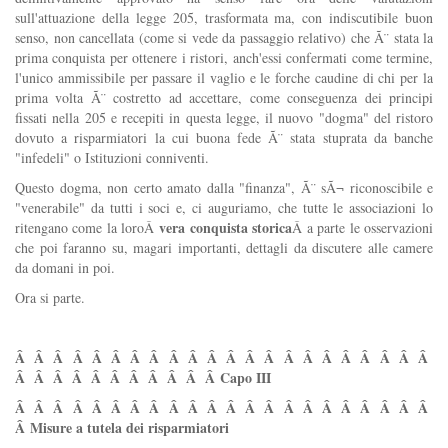
sull'attuazione della legge 205, trasformata ma, con indiscutibile buon
senso, non cancellata (come si vede da passaggio relativo) che Ã¨ stata la
prima conquista per ottenere i ristori, anch'essi confermati come termine,
l'unico ammissibile per passare il vaglio e le forche caudine di chi per la
prima volta Ã¨ costretto ad accettare, come conseguenza dei principi
fissati nella 205 e recepiti in questa legge, il nuovo "dogma" del ristoro
dovuto a risparmiatori la cui buona fede Ã¨ stata stuprata da banche
"infedeli" o Istituzioni conniventi.
Questo dogma, non certo amato dalla "finanza", Ã¨ sÃ¬ riconoscibile e
"venerabile" da tutti i soci e, ci auguriamo, che tutte le associazioni lo
vera conquista storica
ritengano come la loroÂ
Â a parte le osservazioni
che poi faranno su, magari importanti, dettagli da discutere alle camere
da domani in poi.
Ora si parte.
Â Â Â Â Â Â Â Â Â Â Â Â Â Â Â Â Â Â Â Â Â Â
Â Â Â Â Â Â Â Â Â Â Â Capo III
Â Â Â Â Â Â Â Â Â Â Â Â Â Â Â Â Â Â Â Â Â Â
Â Misure a tutela dei risparmiatori