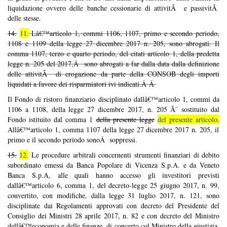
liquidazione ovvero delle banche cessionarie di attivitÃ e passivitÃ
delle stesse.
14.
11.
Lâ€™articolo 1, commi 1106, 1107, primo e secondo periodo,
1108 e 1109 della legge 27 dicembre 2017 n. 205, sono abrogati. Il
comma 1107, terzo e quarto periodo, del citati articolo 1, della predetta
legge n. 205 del 2017,Â sono abrogati a far dalla data dalla definizione
delle attivitÃ di erogazione da parte della CONSOB degli importi
liquidati a favore dei risparmiatori ivi indicati.
Â Â
Il Fondo di ristoro finanziario disciplinato dallâ€™articolo 1, commi da
1106 a 1108, della legge 27 dicembre 2017, n. 205 Ã¨ sostituito dal
Fondo istituito dal comma 1
della presente legge
del presente articolo
.
Allâ€™articolo 1, comma 1107 della legge 27 dicembre 2017 n. 205, il
primo e il secondo periodo sonoÂ soppressi.
15.
12.
Le procedure arbitrali concernenti strumenti finanziari di debito
subordinato emessi da Banca Popolare di Vicenza S.p.A. e da Veneto
Banca S.p.A, alle quali hanno accesso gli investitori previsti
dallâ€™articolo 6, comma 1, del decreto-legge 25 giugno 2017, n. 99,
convertito, con modifiche, dalla legge 31 luglio 2017, n. 121, sono
disciplinate dai Regolamenti approvati con decreto del Presidente del
Consiglio dei Ministri 28 aprile 2017, n. 82 e con decreto del Ministro
dellâ€™economia e delle finanze, di concerto col Ministro della giustizia,