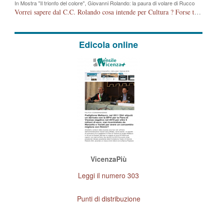
In Mostra "Il trionfo del colore", Giovanni Rolando: la paura di volare di Rucco
Vorrei sapere dal C.C. Rolando cosa intende per Cultura ? Forse tarallucci, vino e sagre, o spaghetti tricolori del PD ? Il continuo (s)parlare della mostra a Palazzo Chiericati caro consigliere DANNEGGIA FORTEMENTE l'immagine della città TUTTA e fa deviare i consensi che in RUSSIA (badi bene ex U.R.S.S.) sono ECCELLENTI. A livello artistico l'evento è di alta Valenza culturale, COMPITO di Tutta la Cittadinanza fare il possibile per propagandare l'iniziativa senza farne UN CASO PARTITICO come fa Lei da sempre. Meno Gazebo + Partecipazione! E così sia. Amen.
Edicola online
VicenzaPiù
Leggi il numero 303
Punti di distribuzione