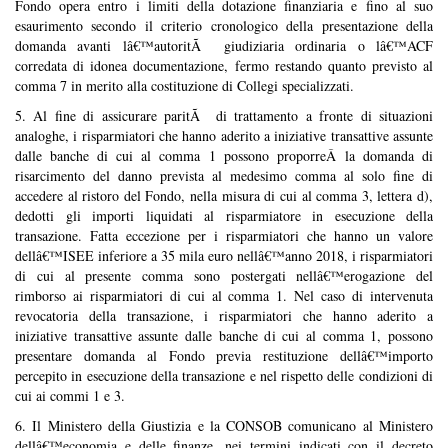
Fondo opera entro i limiti della dotazione finanziaria e fino al suo
esaurimento secondo il criterio cronologico della presentazione della
domanda avanti lâ€™autoritÃ giudiziaria ordinaria o lâ€™ACF
corredata di idonea documentazione, fermo restando quanto previsto al
comma 7 in merito alla costituzione di Collegi specializzati.
5. Al fine di assicurare paritÃ di trattamento a fronte di situazioni
analoghe, i risparmiatori che hanno aderito a iniziative transattive assunte
dalle banche di cui al comma 1 possono proporreÂ la domanda di
risarcimento del danno prevista al medesimo comma al solo fine di
accedere al ristoro del Fondo, nella misura di cui al comma 3, lettera d),
dedotti gli importi liquidati al risparmiatore in esecuzione della
transazione. Fatta eccezione per i risparmiatori che hanno un valore
dellâ€™ISEE inferiore a 35 mila euro nellâ€™anno 2018, i risparmiatori
di cui al presente comma sono postergati nellâ€™erogazione del
rimborso ai risparmiatori di cui al comma 1. Nel caso di intervenuta
revocatoria della transazione, i risparmiatori che hanno aderito a
iniziative transattive assunte dalle banche di cui al comma 1, possono
presentare domanda al Fondo previa restituzione dellâ€™importo
percepito in esecuzione della transazione e nel rispetto delle condizioni di
cui ai commi 1 e 3.
6. Il Ministero della Giustizia e la CONSOB comunicano al Ministero
dellâ€™economia e delle finanze, nei termini indicati con il decreto