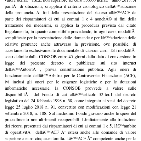
paritÃ di situazioni, si applica il criterio cronologico dellâ€™adozione
della pronuncia.
Ai fini della presentazione del ricorso allâ€™ACF da
parte dei risparmiatori di cui ai commi 1 e 4 nonchÃ© ai fini della
trattazione dei medesimi, si applica la procedura prevista dal citato
Regolamento, in quanto compatibile prevedendo, in ogni caso, modalitÃ
semplificate per la presentazione delle domande e per lâ€™adozione delle
relative pronunce anche attraverso la previsione, ove possibile, di
accertamento esclusivamente documentale di ciascun caso. Tali modalitÃ
sono definite dalla CONSOB entro 45 giorni dalla data di conversione in
legge del presente decreto e pubblicate sul sito internet
dellâ€™AutoritÃ , previa consultazione pubblica. Agli oneri di
funzionamento dellâ€™Arbitro per le Controversie Finanziarie (ACF),
ivi inclusi gli oneri per le esigenze logistiche e per le dotazioni
informatiche necessarie, la CONSOB provvede a valere sulle
disponibilitÃ del Fondo di
cui allâ€™articolo
32-ter.1 del decreto
legislativo del 24 febbraio 1998 n. 58, come integrato ai sensi del decreto
legge 25 luglio 2018 n. 91, convertito con modificazioni con legge 21
settembre 2018, n. 108. Sul medesimo Fondo gravano anche le spese del
procedimento non altrimenti recuperabili. Limitatamente alla trattazione
dei ricorsi presentati dai risparmiatori di cui ai commi 1 e 5, lâ€™ambito
di operativitÃ dellâ€™ACF Ã¨ estesa anche alle domande di valore
superiore a euro cinquecentomila. Lâ€™ACF Ã¨ competente anche per la