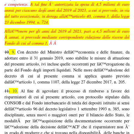
e competenze.
A tal fine Ã¨ autorizzata la spesa di 4,5 milioni di euro
annui per ciascuno degli anni dal 2019 al 2023, a cui si provvede, in via
del tutto eccezionale, in deroga allâ€™articolo 40, comma 3, della legge
23 dicembre 1994, n. 724.
Allâ€™onere per gli anni dal 2019 al 2021, pari a 4,5 milioni di euro
Â annui, si provvede mediante corrispondente riduzione delle risorse del
Fondo di cui al comma 1.
Â Â
10
.
9.
Con decreto del Ministro dellâ€™economia e delle finanze, da
adottare entro il 31 gennaio 2019, sono stabilite le misure di attuazione
del presente articolo, ivi incluse quelle occorrenti per lâ€™erogazione da
parte del Fondo degli importi liquidati.
Nelle more dellâ€™adozione del
decreto di cui al presente comma si applica quanto previsto
dallâ€™articolo 1, comma 1107, della legge 27 dicembre 2017, n. 205.
11
.
10.
Al fine di agevolare il processo di rimborso a favore dei
risparmiatori di cui al presente articolo, con protocollo stipulato dalla
CONSOB e dal Fondo interbancario di tutela dei depositi istituito ai sensi
dellâ€™articolo 96 del decreto legislativo 1 settembre 1993 n. 385, sono
disciplinate, senza nuovi o maggiori oneri per il bilancio dello Stato, le
modalitÃ per lâ€™acquisizione della documentazione occorrente per
lâ€™adozione della decisione dellâ€™ACF che il risparmiatore non Ã¨
in grado di produrre e che si trovano nella disponibilitÃ delle banche in