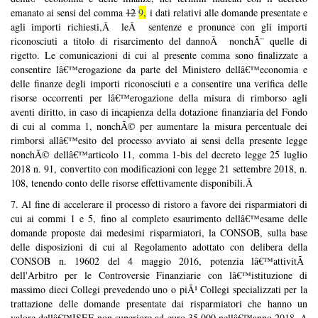
emanato ai sensi del comma
12
9
,
i dati relativi alle domande presentate e
agli importi richiesti,Â leÂ sentenze e pronunce con gli importi
riconosciuti a titolo di risarcimento del dannoÂ nonchÃ¨ quelle di
rigetto. Le comunicazioni di cui al presente comma sono finalizzate a
consentire lâ€™erogazione da parte del Ministero dellâ€™economia e
delle finanze degli importi riconosciuti e a consentire una verifica delle
risorse occorrenti per lâ€™erogazione della misura di rimborso agli
aventi diritto, in caso di incapienza della dotazione finanziaria del Fondo
di cui al comma 1, nonchÃ© per aumentare la misura percentuale dei
rimborsi allâ€™esito del processo avviato ai sensi della presente legge
nonchÃ© dellâ€™articolo 11, comma 1-bis del decreto legge 25 luglio
2018 n. 91, convertito con modificazioni con legge 21 settembre 2018, n.
108, tenendo conto delle risorse effettivamente disponibili.Â
7. Al fine di accelerare il processo di ristoro a favore dei risparmiatori di
cui ai commi 1 e 5, fino al completo esaurimento dellâ€™esame delle
domande proposte dai medesimi risparmiatori, la CONSOB,
sulla base
delle disposizioni di cui al
Regolamento adottato con delibera della
CONSOB n. 19602 del 4 maggio 2016, potenzia lâ€™attivitÃ
dell
'Arbitro per le Controversie Finanziarie con lâ€™istituzione di
massimo dieci Collegi prevedendo uno o piÃ¹ Collegi specializzati per la
trattazione delle domande presentate dai risparmiatori che hanno un
valore dellâ€™ISEE non superiore ad euro 35.000 nellâ€™anno 2018.
A