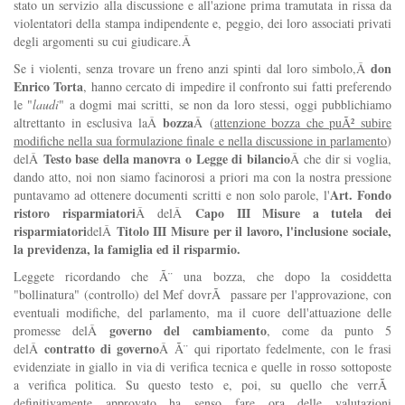
stato un servizio alla discussione e all'azione prima tramutata in rissa da
violentatori della stampa indipendente e, peggio, dei loro associati privati
degli argomenti su cui giudicare.Â
don
Se i violenti, senza trovare un freno anzi spinti dal loro simbolo,Â
Enrico Torta
, hanno cercato di impedire il confronto sui fatti preferendo
le "
laudi
" a dogmi mai scritti, se non da loro stessi, oggi pubblichiamo
bozza
altrettanto in esclusiva laÂ
Â (
attenzione bozza che puÃ² subire
modifiche nella sua formulazione finale e nella discussione in parlamento
)
Testo base della manovra o Legge di bilancio
delÂ
Â che dir si voglia,
dando atto, noi non siamo facinorosi a priori ma con la nostra pressione
Art. Fondo
puntavamo ad ottenere documenti scritti e non solo parole, l'
ristoro risparmiatori
Capo III Misure a tutela dei
Â delÂ
risparmiatori
Titolo III Misure per il lavoro, l'inclusione sociale,
delÂ
la previdenza, la famiglia ed il risparmio.
Leggete ricordando che Ã¨ una bozza, che dopo la cosiddetta
"bollinatura" (controllo) del Mef dovrÃ passare per l'approvazione, con
eventuali modifiche, del parlamento, ma il cuore dell'attuazione delle
governo del cambiamento
promesse delÂ
, come da punto 5
contratto di governo
delÂ
Â Ã¨ qui riportato fedelmente, con le frasi
evidenziate in giallo in via di verifica tecnica e quelle in rosso sottoposte
a verifica politica. Su questo testo e, poi, su quello che verrÃ
definitivamente approvato ha senso fare ora delle valutazioni