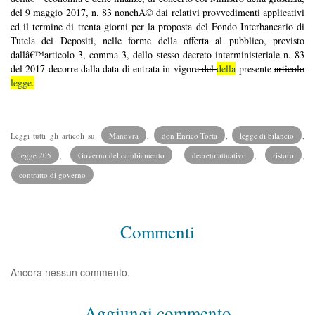
del 9 maggio 2017, n. 83 nonchÃ© dai relativi provvedimenti applicativi
ed il termine di trenta giorni per la proposta del Fondo Interbancario di
Tutela dei Depositi, nelle forme della offerta al pubblico, previsto
dallâ€™articolo 3, comma 3, dello stesso decreto interministeriale n. 83
del 2017 decorre dalla data di entrata in vigore
del
della
presente
articolo
legge.
Leggi tutti gli articoli su:
Manovra
,
don Enrico Torta
,
legge di bilancio
,
legge 205
,
Governo del cambiamento
,
decreto attuativo
,
ristoro
,
contratto di governo
Commenti
Ancora nessun commento.
Aggiungi commento