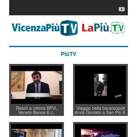
PiùTV
Ristori a vittime BPVi,
Viaggio nella baraccopoli
Veneto Banca & c.,
di via Giuriato a San Pio X.
appello al sottosegretario
Vicenza ai Vicentini:
Alessio Villarosa: per
“faremo un regalo di
mettere ordine convochi
Natale ai residenti”
con Di Maio CNCU a
supporto della cabina di