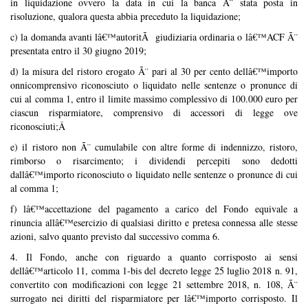
in liquidazione ovvero la data in cui la banca Ã¨ stata posta in
risoluzione, qualora questa abbia preceduto la liquidazione;
c) la domanda avanti lâ€™autoritÃ giudiziaria ordinaria o lâ€™ACF Ã¨
presentata entro il 30 giugno 2019;
d) la misura del ristoro erogato Ã¨ pari al 30 per cento dellâ€™importo
onnicomprensivo riconosciuto o liquidato nelle sentenze o pronunce di
cui al comma 1, entro il limite massimo complessivo di 100.000 euro per
ciascun risparmiatore, comprensivo di accessori di legge ove
riconosciuti;Â
e) il ristoro non Ã¨ cumulabile con altre forme di indennizzo, ristoro,
rimborso o risarcimento; i dividendi percepiti sono dedotti
dallâ€™importo riconosciuto o liquidato nelle sentenze o pronunce di cui
al comma 1;
f) lâ€™accettazione del pagamento a carico del Fondo equivale a
rinuncia allâ€™esercizio di qualsiasi diritto e pretesa connessa alle stesse
azioni, salvo quanto previsto dal successivo comma 6.
4. Il Fondo, anche con riguardo a quanto corrisposto ai sensi
dellâ€™articolo 11, comma 1-bis del decreto legge 25 luglio 2018 n. 91,
convertito con modificazioni con legge 21 settembre 2018, n. 108, Ã¨
surrogato nei diritti del risparmiatore per lâ€™importo corrisposto. Il