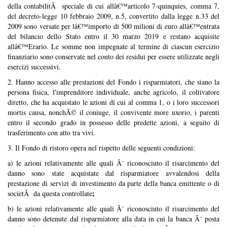
della contabilitÃ speciale di cui allâ€™articolo 7-quinquies, comma 7,
del decreto-legge 10 febbraio 2009, n.5, convertito dalla legge n.33 del
2009 sono versate per lâ€™importo di 500 milioni di euro allâ€™entrata
del bilancio dello Stato entro il 30 marzo 2019 e restano acquisite
allâ€™Erario. Le somme non impegnate al termine di ciascun esercizio
finanziario sono conservate nel conto dei residui per essere utilizzate negli
esercizi successivi.
2. Hanno accesso alle prestazioni del Fondo i risparmiatori, che siano la
persona fisica, l'imprenditore individuale, anche agricolo, il coltivatore
diretto, che ha acquistato le azioni di cui al comma 1, o i loro successori
mortis causa, nonchÃ© il coniuge, il convivente more uxorio, i parenti
entro il secondo grado in possesso delle predette azioni, a seguito di
trasferimento con atto tra vivi.
3. Il Fondo di ristoro opera nel rispetto delle seguenti condizioni:
a) le azioni relativamente alle quali Ã¨ riconosciuto il risarcimento del
danno sono state acquistate dal risparmiatore avvalendosi della
prestazione di servizi di investimento da parte della banca emittente o di
;
societÃ da questa controllate
b) le azioni relativamente alle quali Ã¨ riconosciuto il risarcimento del
danno sono detenute dal risparmiatore alla data in cui la banca Ã¨ posta