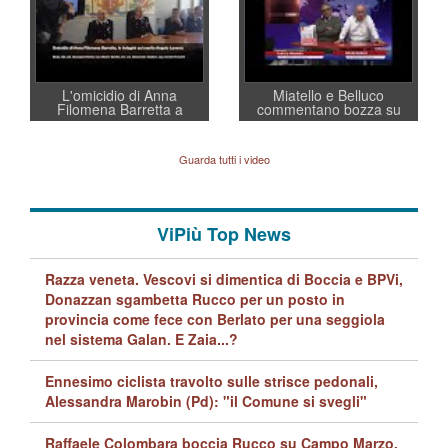
regia al Mef
L'omicidio di Anna
Miatello e Belluco
Filomena Barretta a
commentano bozza su
Marano, le indagini dei
ristori BPVi e Veneto
carabinieri di Vicenza sul
Banca
marito Angelo Lavarra: più
Guarda tutti i video
avvincenti di quelle di...
Barbara D'Urso
ViPiù Top News
Razza veneta. Vescovi si dimentica di Boccia e BPVi,
Donazzan sgambetta Rucco per un posto in
provincia come fece con Berlato per una seggiola
nel sistema Galan. E Zaia...?
Ennesimo ciclista travolto sulle strisce pedonali,
Alessandra Marobin (Pd): "il Comune si svegli"
Raffaele Colombara boccia Rucco su Campo Marzo,