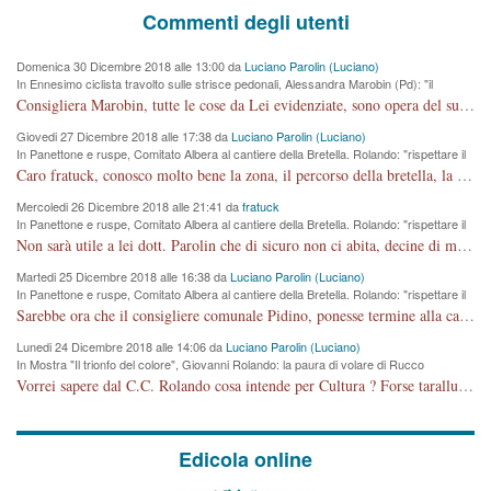
Commenti degli utenti
Domenica 30 Dicembre 2018 alle 13:00 da
Luciano Parolin (Luciano)
In Ennesimo ciclista travolto sulle strisce pedonali, Alessandra Marobin (Pd): "il
Comune si svegli"
Consigliera Marobin, tutte le cose da Lei evidenziate, sono opera del suo ex Assessore e compagno di Partito Antonio Marco Dalla Pozza Assessore alla "progettazione" di piste ciclabili e altre porcherie. A lui manderei il conto da saldare per incidenti e danni alle persone. E' ora che "finiamola." Avete perso rassegnatevi. qui IL SINDACO RUCCO NON C'ENTRA PER NIENTE. CAPITO!!!!!!!! Amen.
Giovedi 27 Dicembre 2018 alle 17:38 da
Luciano Parolin (Luciano)
In Panettone e ruspe, Comitato Albera al cantiere della Bretella. Rolando: "rispettare il
cronoprogramma"
Caro fratuck, conosco molto bene la zona, il percorso della bretella, la situazione dei cittadini, abito in Viale Trento. A partire dal 2003 ho partecipato al Comitato di Maddalene pro bretella, e a riunioni propositive per apportare modifiche al progetto. Numerose mie foto del territorio sono arrivate a Roma, altri miei interventi (non graditi dalla Sx) sono stati pubblicati dal GdV, assieme ad altri come Ciro Asproso, ora favorevole alla bretella. Ho partecipato alla raccolta firme per la chiusura della strada x 5 giorni eseguita dal Sindaco Hullwech per sforamento 180 Micro/g. Pertanto come impegno per la tematica sono apposto con la coscienza. Ora il Progetto è partito, fine! Voglio dire che la nuova Giunta "comunale" non c'entra più. L'opera sarà "malauguratamente" eseguita, ma non con il mio placet. Il Consigliere Comunale dovrebbe capire che la campagna elettorale è finita, con buona pace di tutti. Quello che invece dovrebbe interessare è la proprietà della strada, dall'uscita autostradale Ovest, sino alla Rotatoria dell'Albara, vi sono tre possessori: Autostrade SpA; La Provincia, il Comune. Come la mettiamo per il futuro ? I costi, da 50 sono saliti a 100 milioni di € come dire 20 milioni a KM (!) da non credere. Comunque si farà. Ma nessuno canti Vittoria, anzi meglio non farne un ulteriore fatto "partitico" per questioni elettorali o di seggio. Se mi manda la sua mail, sono disponibile ad inviare i documenti e le foto sopra descritte. Con ossequi, Luciano Parolin
Mercoledi 26 Dicembre 2018 alle 21:41 da
fratuck
In Panettone e ruspe, Comitato Albera al cantiere della Bretella. Rolando: "rispettare il
cronoprogramma"
Non sarà utile a lei dott. Parolin che di sicuro non ci abita, decine di migliaia di TIR, automobili e padroncini che passano quotidianamente per una strada appena rotabile, non è più possibile stendere i panni, attraversare la strada senza rischiare la morte, le case stanno crepando, i tempi sono cambiati e la bretella non passerà assolutamente per maddalene (ma cosa sta a dire?!), dia invece responsabilità a chi ha costruito tagliando la strada che doveva invece terminare a isola vicentina e non al moracchino lasciando Motta di Costabissara ancora in panne di traffico. I tempi sono cambiati dottore e se l'anagrafe della vita stagna nell'essere umano impressioni conservatrici, la società non le considera perchè va avanti, si industrializza e ha bisogno di infrastrutture e di sviluppo. Ultima considerazione, se è geloso di Rolando perchè vede in lui solo campagne politiche mentre si difendono i SOLI diritti dei cittadini, la preghiamo faccia considerazioni più appropriate. Saluti e complimenti per i suoi scritti.
Martedi 25 Dicembre 2018 alle 16:38 da
Luciano Parolin (Luciano)
In Panettone e ruspe, Comitato Albera al cantiere della Bretella. Rolando: "rispettare il
cronoprogramma"
Sarebbe ora che il consigliere comunale Pidino, ponesse termine alla campagna elettorale nel territorio del suo seggio Villaggio del Sole. La tiraca è iniziata, distruggerà 6 km di prateria ovest della città, ricca di fonti e sorgenti d'acqua. I cittadini di Maddalene non avranno più Pace la notte. Molta colpa per la costruzione di questa Strada è proprio del signor Rolando,dei suoi gazebo mobili e che vuol far passare questa opera VANDALICA come progetto "utile" a chi ? Non è cosa seria sig. Rolando!
Lunedi 24 Dicembre 2018 alle 14:06 da
Luciano Parolin (Luciano)
In Mostra "Il trionfo del colore", Giovanni Rolando: la paura di volare di Rucco
Vorrei sapere dal C.C. Rolando cosa intende per Cultura ? Forse tarallucci, vino e sagre, o spaghetti tricolori del PD ? Il continuo (s)parlare della mostra a Palazzo Chiericati caro consigliere DANNEGGIA FORTEMENTE l'immagine della città TUTTA e fa deviare i consensi che in RUSSIA (badi bene ex U.R.S.S.) sono ECCELLENTI. A livello artistico l'evento è di alta Valenza culturale, COMPITO di Tutta la Cittadinanza fare il possibile per propagandare l'iniziativa senza farne UN CASO PARTITICO come fa Lei da sempre. Meno Gazebo + Partecipazione! E così sia. Amen.
Edicola online