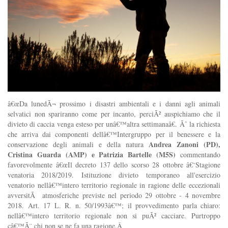
â€œDa lunedÃ¬ prossimo i disastri ambientali e i danni agli animali
selvatici non spariranno come per incanto, perciÃ² auspichiamo che il
divieto di caccia venga esteso per unâ€™altra settimanaâ€. Ãˆ la richiesta
che arriva dai componenti dellâ€™Intergruppo per il benessere e la
Andrea Zanoni (PD),
conservazione degli animali e della natura
Cristina Guarda (AMP) e Patrizia Bartelle (M5S)
commentando
favorevolmente â€œIl decreto 137 dello scorso 28 ottobre â€˜Stagione
venatoria 2018/2019. Istituzione divieto temporaneo all'esercizio
venatorio nellâ€™intero territorio regionale in ragione delle eccezionali
avversitÃ atmosferiche previste nel periodo 29 ottobre - 4 novembre
2018. Art. 17 L. R. n. 50/1993â€™; il provvedimento parla chiaro:
nellâ€™intero territorio regionale non si puÃ² cacciare. Purtroppo
câ€™Ã¨ chi non se ne fa una ragione.Â