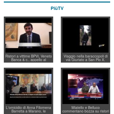
PiùTV
Ristori a vittime BPVi, Veneto
Viaggio nella baraccopoli di
Banca & c., appello al
via Giuriato a San Pio X.
sottosegretario Alessio
Vicenza ai Vicentini: “faremo
Villarosa: per mettere ordine
un regalo di Natale ai
convochi con Di Maio CNCU
residenti”
a supporto della cabina di
regia al Mef
L'omicidio di Anna Filomena
Miatello e Belluco
Barretta a Marano, le
commentano bozza su ristori