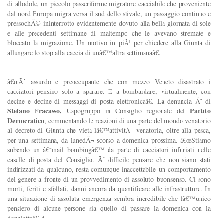
di allodole, un piccolo passeriforme migratore cacciabile che proveniente
dal nord Europa migra versa il sud dello stivale, un passaggio continuo e
pressochÃ© ininterrotto evidentemente dovuto alla bella giornata di sole
e alle precedenti settimane di maltempo che le avevano stremate e
bloccato la migrazione. Un motivo in piÃ¹ per chiedere alla Giunta di
allungare lo stop alla caccia di unâ€™altra settimanaâ€.
â€œÃˆ assurdo e preoccupante che con mezzo Veneto disastrato i
cacciatori pensino solo a sparare. E a bombardare, virtualmente, con
decine e decine di messaggi di posta elettronicaâ€. La denuncia Ã¨ di
Stefano Fracasso,
Partito
Capogruppo in Consiglio regionale del
Democratico
, commentando le reazioni di una parte del mondo venatorio
al decreto di Giunta che vieta lâ€™attivitÃ venatoria, oltre alla pesca,
per una settimana, da lunedÃ¬ scorso a domenica prossima. â€œStiamo
subendo un â€˜mail bombingâ€™ da parte di cacciatori infuriati nelle
caselle di posta del Consiglio. Ãˆ difficile pensare che non siano stati
indirizzati da qualcuno, resta comunque inaccettabile un comportamento
del genere a fronte di un provvedimento di assoluto buonsenso. Ci sono
morti, feriti e sfollati, danni ancora da quantificare alle infrastrutture. In
una situazione di assoluta emergenza sembra incredibile che lâ€™unico
pensiero di alcune persone sia quello di passare la domenica con la
doppiettaâ€.Â