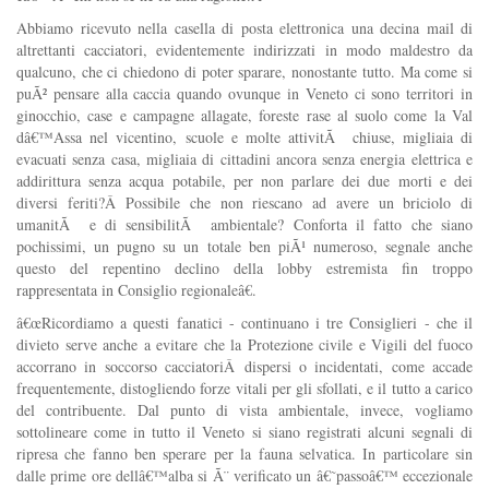
Abbiamo ricevuto nella casella di posta elettronica una decina mail di
altrettanti cacciatori, evidentemente indirizzati in modo maldestro da
qualcuno, che ci chiedono di poter sparare, nonostante tutto. Ma come si
puÃ² pensare alla caccia quando ovunque in Veneto ci sono territori in
ginocchio, case e campagne allagate, foreste rase al suolo come la Val
dâ€™Assa nel vicentino, scuole e molte attivitÃ chiuse, migliaia di
evacuati senza casa, migliaia di cittadini ancora senza energia elettrica e
addirittura senza acqua potabile, per non parlare dei due morti e dei
diversi feriti?Â Possibile che non riescano ad avere un briciolo di
umanitÃ e di sensibilitÃ ambientale? Conforta il fatto che siano
pochissimi, un pugno su un totale ben piÃ¹ numeroso, segnale anche
questo del repentino declino della lobby estremista fin troppo
rappresentata in Consiglio regionaleâ€.
â€œRicordiamo a questi fanatici - continuano i tre Consiglieri - che il
divieto serve anche a evitare che la Protezione civile e Vigili del fuoco
accorrano in soccorso cacciatoriÂ dispersi o incidentati, come accade
frequentemente, distogliendo forze vitali per gli sfollati, e il tutto a carico
del contribuente. Dal punto di vista ambientale, invece, vogliamo
sottolineare come in tutto il Veneto si siano registrati alcuni segnali di
ripresa che fanno ben sperare per la fauna selvatica. In particolare sin
dalle prime ore dellâ€™alba si Ã¨ verificato un â€˜passoâ€™ eccezionale