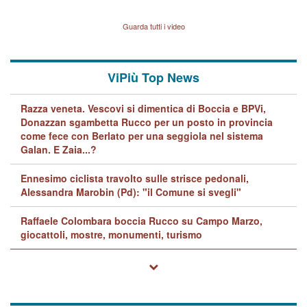
indagini dei carabinieri di
BPVi e Veneto Banca
Vicenza sul marito Angelo
Lavarra: più avvincenti di
Guarda tutti i video
quelle di... Barbara D'Urso
ViPiù Top News
Razza veneta. Vescovi si dimentica di Boccia e BPVi,
Donazzan sgambetta Rucco per un posto in provincia
come fece con Berlato per una seggiola nel sistema
Galan. E Zaia...?
Ennesimo ciclista travolto sulle strisce pedonali,
Alessandra Marobin (Pd): "il Comune si svegli"
Raffaele Colombara boccia Rucco su Campo Marzo,
giocattoli, mostre, monumenti, turismo