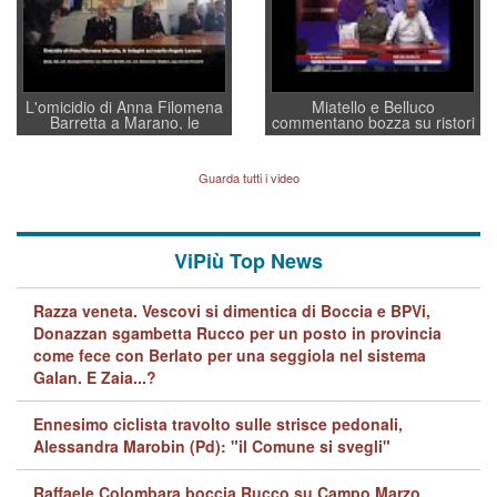
L'omicidio di Anna Filomena
Miatello e Belluco
Barretta a Marano, le
commentano bozza su ristori
indagini dei carabinieri di
BPVi e Veneto Banca
Vicenza sul marito Angelo
Lavarra: più avvincenti di
Guarda tutti i video
quelle di... Barbara D'Urso
ViPiù Top News
Razza veneta. Vescovi si dimentica di Boccia e BPVi,
Donazzan sgambetta Rucco per un posto in provincia
come fece con Berlato per una seggiola nel sistema
Galan. E Zaia...?
Ennesimo ciclista travolto sulle strisce pedonali,
Alessandra Marobin (Pd): "il Comune si svegli"
Raffaele Colombara boccia Rucco su Campo Marzo,