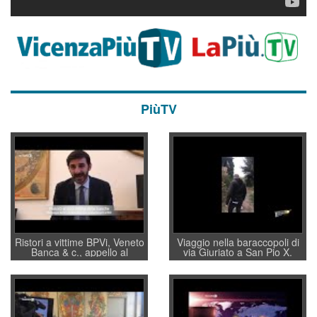
PiùTV
Ristori a vittime BPVi, Veneto
Viaggio nella baraccopoli di
Banca & c., appello al
via Giuriato a San Pio X.
sottosegretario Alessio
Vicenza ai Vicentini: “faremo
Villarosa: per mettere ordine
un regalo di Natale ai
convochi con Di Maio CNCU
residenti”
a supporto della cabina di
regia al Mef