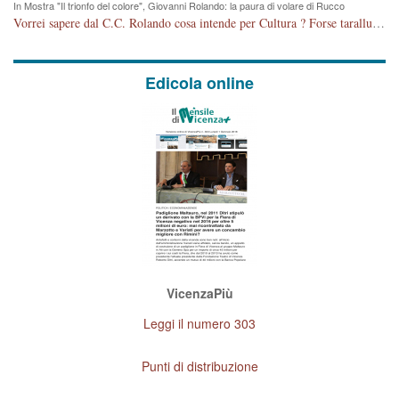
In Mostra "Il trionfo del colore", Giovanni Rolando: la paura di volare di Rucco
Vorrei sapere dal C.C. Rolando cosa intende per Cultura ? Forse tarallucci, vino e sagre, o spaghetti tricolori del PD ? Il continuo (s)parlare della mostra a Palazzo Chiericati caro consigliere DANNEGGIA FORTEMENTE l'immagine della città TUTTA e fa deviare i consensi che in RUSSIA (badi bene ex U.R.S.S.) sono ECCELLENTI. A livello artistico l'evento è di alta Valenza culturale, COMPITO di Tutta la Cittadinanza fare il possibile per propagandare l'iniziativa senza farne UN CASO PARTITICO come fa Lei da sempre. Meno Gazebo + Partecipazione! E così sia. Amen.
Edicola online
VicenzaPiù
Leggi il numero 303
Punti di distribuzione