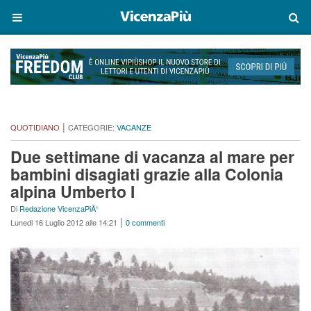
|
QUOTIDIANO
CATEGORIE:
VACANZE
Due settimane di vacanza al mare per
bambini disagiati grazie alla Colonia
alpina Umberto I
Di
Redazione VicenzaPiÃ¹
|
Lunedi 16 Luglio 2012 alle 14:21
0 commenti