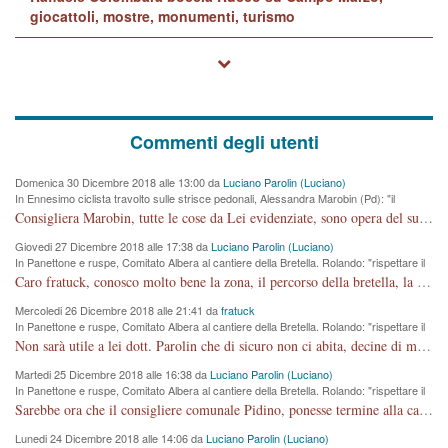
giocattoli, mostre, monumenti, turismo
Commenti degli utenti
Domenica 30 Dicembre 2018 alle 13:00 da
Luciano Parolin (Luciano)
In Ennesimo ciclista travolto sulle strisce pedonali, Alessandra Marobin (Pd): "il
Comune si svegli"
Consigliera Marobin, tutte le cose da Lei evidenziate, sono opera del suo ex Assessore e compagno di Partito Antonio Marco Dalla Pozza Assessore alla "progettazione" di piste ciclabili e altre porcherie. A lui manderei il conto da saldare per incidenti e danni alle persone. E' ora che "finiamola." Avete perso rassegnatevi. qui IL SINDACO RUCCO NON C'ENTRA PER NIENTE. CAPITO!!!!!!!! Amen.
Giovedi 27 Dicembre 2018 alle 17:38 da
Luciano Parolin (Luciano)
In Panettone e ruspe, Comitato Albera al cantiere della Bretella. Rolando: "rispettare il
cronoprogramma"
Caro fratuck, conosco molto bene la zona, il percorso della bretella, la situazione dei cittadini, abito in Viale Trento. A partire dal 2003 ho partecipato al Comitato di Maddalene pro bretella, e a riunioni propositive per apportare modifiche al progetto. Numerose mie foto del territorio sono arrivate a Roma, altri miei interventi (non graditi dalla Sx) sono stati pubblicati dal GdV, assieme ad altri come Ciro Asproso, ora favorevole alla bretella. Ho partecipato alla raccolta firme per la chiusura della strada x 5 giorni eseguita dal Sindaco Hullwech per sforamento 180 Micro/g. Pertanto come impegno per la tematica sono apposto con la coscienza. Ora il Progetto è partito, fine! Voglio dire che la nuova Giunta "comunale" non c'entra più. L'opera sarà "malauguratamente" eseguita, ma non con il mio placet. Il Consigliere Comunale dovrebbe capire che la campagna elettorale è finita, con buona pace di tutti. Quello che invece dovrebbe interessare è la proprietà della strada, dall'uscita autostradale Ovest, sino alla Rotatoria dell'Albara, vi sono tre possessori: Autostrade SpA; La Provincia, il Comune. Come la mettiamo per il futuro ? I costi, da 50 sono saliti a 100 milioni di € come dire 20 milioni a KM (!) da non credere. Comunque si farà. Ma nessuno canti Vittoria, anzi meglio non farne un ulteriore fatto "partitico" per questioni elettorali o di seggio. Se mi manda la sua mail, sono disponibile ad inviare i documenti e le foto sopra descritte. Con ossequi, Luciano Parolin
Mercoledi 26 Dicembre 2018 alle 21:41 da
fratuck
In Panettone e ruspe, Comitato Albera al cantiere della Bretella. Rolando: "rispettare il
cronoprogramma"
Non sarà utile a lei dott. Parolin che di sicuro non ci abita, decine di migliaia di TIR, automobili e padroncini che passano quotidianamente per una strada appena rotabile, non è più possibile stendere i panni, attraversare la strada senza rischiare la morte, le case stanno crepando, i tempi sono cambiati e la bretella non passerà assolutamente per maddalene (ma cosa sta a dire?!), dia invece responsabilità a chi ha costruito tagliando la strada che doveva invece terminare a isola vicentina e non al moracchino lasciando Motta di Costabissara ancora in panne di traffico. I tempi sono cambiati dottore e se l'anagrafe della vita stagna nell'essere umano impressioni conservatrici, la società non le considera perchè va avanti, si industrializza e ha bisogno di infrastrutture e di sviluppo. Ultima considerazione, se è geloso di Rolando perchè vede in lui solo campagne politiche mentre si difendono i SOLI diritti dei cittadini, la preghiamo faccia considerazioni più appropriate. Saluti e complimenti per i suoi scritti.
Martedi 25 Dicembre 2018 alle 16:38 da
Luciano Parolin (Luciano)
In Panettone e ruspe, Comitato Albera al cantiere della Bretella. Rolando: "rispettare il
cronoprogramma"
Sarebbe ora che il consigliere comunale Pidino, ponesse termine alla campagna elettorale nel territorio del suo seggio Villaggio del Sole. La tiraca è iniziata, distruggerà 6 km di prateria ovest della città, ricca di fonti e sorgenti d'acqua. I cittadini di Maddalene non avranno più Pace la notte. Molta colpa per la costruzione di questa Strada è proprio del signor Rolando,dei suoi gazebo mobili e che vuol far passare questa opera VANDALICA come progetto "utile" a chi ? Non è cosa seria sig. Rolando!
Lunedi 24 Dicembre 2018 alle 14:06 da
Luciano Parolin (Luciano)