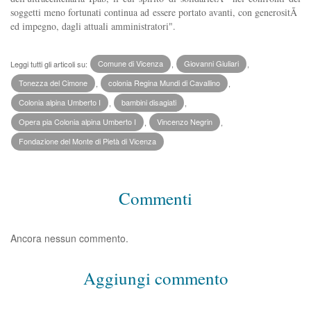
soggetti meno fortunati continua ad essere portato avanti, con generositÃ
ed impegno, dagli attuali amministratori".
Leggi tutti gli articoli su:
Comune di Vicenza
,
Giovanni Giuliari
,
Tonezza del Cimone
,
colonia Regina Mundi di Cavallino
,
Colonia alpina Umberto I
,
bambini disagiati
,
Opera pia Colonia alpina Umberto I
,
Vincenzo Negrin
,
Fondazione del Monte di Pietà di Vicenza
Commenti
Ancora nessun commento.
Aggiungi commento