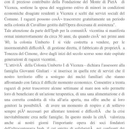
con il prezioso contribuito della Fondazione del Monte di PietÃ di
Vicenza, sostiene la spesa del soggiorno estivo di minori in condizioni
economiche disagiate residenti a Vicenza e scelti dai servizi sociali del
Comune. I ragazzi possono cosÃ¬ trascorrere gratuitamente un periodo
nella colonia di Cavallino gestita dall'Opera diocesana di assistenza".
Tale attenzione da parte dell'Ipab per la comunitÃ vicentina si manifesta
ormai ininterrottamente da circa 30 anni, da quando cioÃ¨ nei primi anni
'80, la colonia Umberto I si vide costretta a vendere, per le
insormontabili difficoltÃ di gestione diretta, il fabbricato di proprietÃ a
Tonezza del Cimone, dove dagli inizi del secolo scorso sono state ospitate
generazioni di ragazzi vicentini.
"L'attivitÃ della Colonia Umberto I di Vicenza - dichiara l'assessore alla
famiglia Giovanni Giuliari - si inserisce in quella rete di servizi che il
nostro territorio offre a sostegno dei nuclei familiari che stanno
affrontando con fatica il difficile momento economico. Consentire a trenta
ragazzi di poter trascorrere alcune settimane al mare non solo permette
loro di beneficiare di un'azione terapeutica, di una sana alimentazione e di
una corretta condotta di vita all'aria aperta, ma offre anche ai loro
genitori la possibilitÃ di avere un momento di respiro e di sollievo
sempre piÃ¹ necessari per allentare tensioni e difficoltÃ che la crisi
inevitabilmente crea nelle famiglie. In questo modo la cittÃ valorizza
anche ai nostri giorni l'importante opera dei soci fondatori
dell'ultracentenaria Ipab, il cui spirito di solidarietÃ nei confronti dei