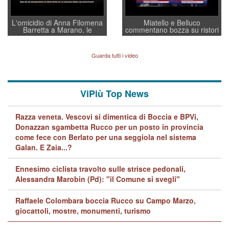
L'omicidio di Anna Filomena
Miatello e Belluco
Barretta a Marano, le
commentano bozza su ristori
indagini dei carabinieri di
BPVi e Veneto Banca
Vicenza sul marito Angelo
Lavarra: più avvincenti di
Guarda tutti i video
quelle di... Barbara D'Urso
ViPiù Top News
Razza veneta. Vescovi si dimentica di Boccia e BPVi,
Donazzan sgambetta Rucco per un posto in provincia
come fece con Berlato per una seggiola nel sistema
Galan. E Zaia...?
Ennesimo ciclista travolto sulle strisce pedonali,
Alessandra Marobin (Pd): "il Comune si svegli"
Raffaele Colombara boccia Rucco su Campo Marzo,
giocattoli, mostre, monumenti, turismo