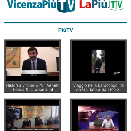
PiùTV
Ristori a vittime BPVi, Veneto
Viaggio nella baraccopoli di
Banca & c., appello al
via Giuriato a San Pio X.
sottosegretario Alessio
Vicenza ai Vicentini: “faremo
Villarosa: per mettere ordine
un regalo di Natale ai
convochi con Di Maio CNCU
residenti”
a supporto della cabina di
regia al Mef