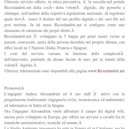
Ulteriore servizio offerto, in ottica preventiva, Ã¨ la raccolta nel portale
Ricordandoti.net della cosÃ¬ detta volontÃ digitale, che permette a
chiunque, nell'ambito della rispettiva legislazione nazionale, di registrare
quale dovrÃ essere il destino del suo profilo digitale e dei suoi file nel
post mortem. In tal senso Ricordandoti.net si configura come uno
strumento di estensione dei propri diritti.Â
Ricordandoti.net Ã¨ sviluppato in 5 lingue per poter essere vicino ai
parenti, conoscenti, amici della persona deceduta nel proprio idioma, con
uffici locali in 3 Nazioni (Italia, Francia e Spagna).
I costi del servizio variano, in funzione della complessitÃ
dell'intervento, partendo da alcune decine di euro per la tenuta della
volontÃ digitale.Â
Ulteriori informazioni sono disponibili alla pagina
www.Ricordandoti.net
.
PromotoriÂ
L'ingegner Andrea Alessandrini ed il suo staff Ã¨ attivo con la
progettazione tradizionale (ingegneria civile, termotecnica ed ambientale)
ed informatica in Italia ed in Spagna.
Ora l'ingegner Alessandrini vuole affrontare il campo del digital will,
ancora poco sviluppato in Europa, per offrire un servizio a cavallo fra le
tematiche amministrative, tecniche ed umane.Â
Lo Studio Ambiente ingegneria ha sede in Veneto ed in Catalogna, ma ha