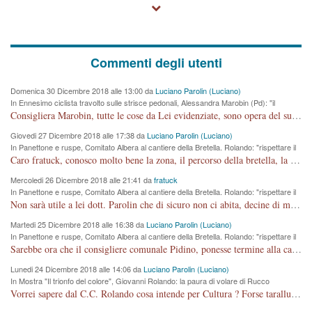
Commenti degli utenti
Domenica 30 Dicembre 2018 alle 13:00 da
Luciano Parolin (Luciano)
In Ennesimo ciclista travolto sulle strisce pedonali, Alessandra Marobin (Pd): "il
Comune si svegli"
Consigliera Marobin, tutte le cose da Lei evidenziate, sono opera del suo ex Assessore e compagno di Partito Antonio Marco Dalla Pozza Assessore alla "progettazione" di piste ciclabili e altre porcherie. A lui manderei il conto da saldare per incidenti e danni alle persone. E' ora che "finiamola." Avete perso rassegnatevi. qui IL SINDACO RUCCO NON C'ENTRA PER NIENTE. CAPITO!!!!!!!! Amen.
Giovedi 27 Dicembre 2018 alle 17:38 da
Luciano Parolin (Luciano)
In Panettone e ruspe, Comitato Albera al cantiere della Bretella. Rolando: "rispettare il
cronoprogramma"
Caro fratuck, conosco molto bene la zona, il percorso della bretella, la situazione dei cittadini, abito in Viale Trento. A partire dal 2003 ho partecipato al Comitato di Maddalene pro bretella, e a riunioni propositive per apportare modifiche al progetto. Numerose mie foto del territorio sono arrivate a Roma, altri miei interventi (non graditi dalla Sx) sono stati pubblicati dal GdV, assieme ad altri come Ciro Asproso, ora favorevole alla bretella. Ho partecipato alla raccolta firme per la chiusura della strada x 5 giorni eseguita dal Sindaco Hullwech per sforamento 180 Micro/g. Pertanto come impegno per la tematica sono apposto con la coscienza. Ora il Progetto è partito, fine! Voglio dire che la nuova Giunta "comunale" non c'entra più. L'opera sarà "malauguratamente" eseguita, ma non con il mio placet. Il Consigliere Comunale dovrebbe capire che la campagna elettorale è finita, con buona pace di tutti. Quello che invece dovrebbe interessare è la proprietà della strada, dall'uscita autostradale Ovest, sino alla Rotatoria dell'Albara, vi sono tre possessori: Autostrade SpA; La Provincia, il Comune. Come la mettiamo per il futuro ? I costi, da 50 sono saliti a 100 milioni di € come dire 20 milioni a KM (!) da non credere. Comunque si farà. Ma nessuno canti Vittoria, anzi meglio non farne un ulteriore fatto "partitico" per questioni elettorali o di seggio. Se mi manda la sua mail, sono disponibile ad inviare i documenti e le foto sopra descritte. Con ossequi, Luciano Parolin
Mercoledi 26 Dicembre 2018 alle 21:41 da
fratuck
In Panettone e ruspe, Comitato Albera al cantiere della Bretella. Rolando: "rispettare il
cronoprogramma"
Non sarà utile a lei dott. Parolin che di sicuro non ci abita, decine di migliaia di TIR, automobili e padroncini che passano quotidianamente per una strada appena rotabile, non è più possibile stendere i panni, attraversare la strada senza rischiare la morte, le case stanno crepando, i tempi sono cambiati e la bretella non passerà assolutamente per maddalene (ma cosa sta a dire?!), dia invece responsabilità a chi ha costruito tagliando la strada che doveva invece terminare a isola vicentina e non al moracchino lasciando Motta di Costabissara ancora in panne di traffico. I tempi sono cambiati dottore e se l'anagrafe della vita stagna nell'essere umano impressioni conservatrici, la società non le considera perchè va avanti, si industrializza e ha bisogno di infrastrutture e di sviluppo. Ultima considerazione, se è geloso di Rolando perchè vede in lui solo campagne politiche mentre si difendono i SOLI diritti dei cittadini, la preghiamo faccia considerazioni più appropriate. Saluti e complimenti per i suoi scritti.
Martedi 25 Dicembre 2018 alle 16:38 da
Luciano Parolin (Luciano)
In Panettone e ruspe, Comitato Albera al cantiere della Bretella. Rolando: "rispettare il
cronoprogramma"
Sarebbe ora che il consigliere comunale Pidino, ponesse termine alla campagna elettorale nel territorio del suo seggio Villaggio del Sole. La tiraca è iniziata, distruggerà 6 km di prateria ovest della città, ricca di fonti e sorgenti d'acqua. I cittadini di Maddalene non avranno più Pace la notte. Molta colpa per la costruzione di questa Strada è proprio del signor Rolando,dei suoi gazebo mobili e che vuol far passare questa opera VANDALICA come progetto "utile" a chi ? Non è cosa seria sig. Rolando!
Lunedi 24 Dicembre 2018 alle 14:06 da
Luciano Parolin (Luciano)
In Mostra "Il trionfo del colore", Giovanni Rolando: la paura di volare di Rucco
Vorrei sapere dal C.C. Rolando cosa intende per Cultura ? Forse tarallucci, vino e sagre, o spaghetti tricolori del PD ? Il continuo (s)parlare della mostra a Palazzo Chiericati caro consigliere DANNEGGIA FORTEMENTE l'immagine della città TUTTA e fa deviare i consensi che in RUSSIA (badi bene ex U.R.S.S.) sono ECCELLENTI. A livello artistico l'evento è di alta Valenza culturale, COMPITO di Tutta la Cittadinanza fare il possibile per propagandare l'iniziativa senza farne UN CASO PARTITICO come fa Lei da sempre. Meno Gazebo + Partecipazione! E così sia. Amen.