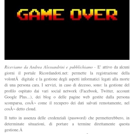
Riceviamo da Andrea Alessandrini e pubblichiamo -
E' attivo da alcuni
giorni il portale Ricordandoti.net: permette la registrazione della
volontÃ digitale e la gestione degli aspetti informatici legati alla morte
di una persona cara. I servizi, in caso di decesso, sono: la gestione del
profilo ospitato dai vari social network (Facebook, Twitter, account
Google Plus...), dei blog o delle pagine web gestite dalla persona
scomparsa, cosÃ¬ come il recupero dei dati salvati remotamente, nel
cosÃ¬ detto cloud.
Il tutto in assenza delle credenziali (password) che permetterebbero, in
determinate situazioni, di portare a termine direttamente questa
gestione.Â